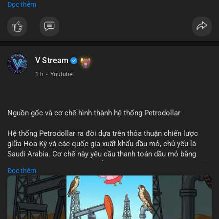
Đọc thêm
hút 754 triệu USD.
#vlikevn
#titanbot
Nhà đầu tư nên thận trọng khi tâm lý sợ hãi đang chiếm ưu
thế, ưu tiên quản trị rủi ro và quan sát dòng tiền cá voi trong
📰 Nguồn: CoinDesk
24-48 giờ tới trước khi hành động.
V Stream
Xem chi tiết các bài viết đầy đủ tại dòng thời gian của Vlike.vn!
1 h
·
Youtube
#clarityact
#bitcoinfutures
#whalealert
#wintermutesec
#fearandgreedindex
Nguồn gốc và cơ chế hình thành hệ thống Petrodollar
Hệ thống Petrodollar ra đời dựa trên thỏa thuận chiến lược
giữa Hoa Kỳ và các quốc gia xuất khẩu dầu mỏ, chủ yếu là
Saudi Arabia. Cơ chế này yêu cầu thanh toán dầu mỏ bằng
đồng USD, tạo ra nhu cầu khổng lồ và duy trì vị thế độc tôn của
Đọc thêm
đồng tiền này trong thương mại quốc tế. Sự thống trị của
Petrodollar đóng vai trò then chốt trong việc củng cố sức
mạnh tài chính Mỹ và ảnh hưởng trực tiếp đến dòng vốn toàn
cầu.