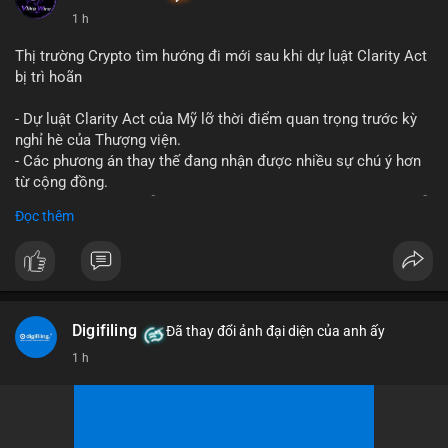
1 h
Thị trường Crypto tìm hướng đi mới sau khi dự luật Clarity Act
bị trì hoãn
- Dự luật Clarity Act của Mỹ lỡ thời điểm quan trọng trước kỳ
nghỉ hè của Thượng viện.
- Các phương án thay thế đang nhận được nhiều sự chú ý hơn
từ cộng đồng.
- Thị trường crypto vẫn tiếp tục vận động bất chấp sự chậm trễ
Đọc thêm
về pháp lý.
#binancesquare
#cryptonews
#regulation
#uspolitics
$btc $eth
Digifiling
Đã thay đổi ảnh đại diện của anh ấy
#vlikevn
#titanbot
1 h
📰 Nguồn: CoinDesk