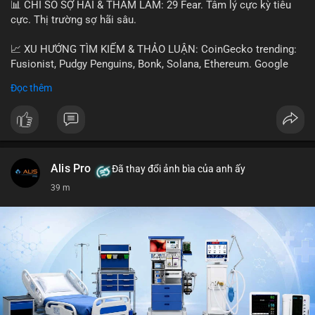
📊 CHỈ SỐ SỢ HÃI & THAM LAM: 29 Fear. Tâm lý cực kỳ tiêu
cực. Thị trường sợ hãi sâu.
📈 XU HƯỚNG TÌM KIẾM & THẢO LUẬN: CoinGecko trending:
Fusionist, Pudgy Penguins, Bonk, Solana, Ethereum. Google
Trends Việt Nam: vietnam vs cambodia, cà phê, thành lộc, hồ
Đọc thêm
tiêu, vũ khí hạt nhân, đội tuyển Brasil, cúp U20 Châu Á.
LunarCrush trending: Ethereum, Solana, Taylor Swift, Tesla,
UFC 310, Premier League, Champions League, NCAA Football,
Dogecoin, LeBron James, Andreessen Horowitz, NFL,
Polkadot, Real Madrid, Beyoncé, Microsoft, UFC 311, Chainlink,
MrBeast, Google. Binance Square: nhiều post về lệnh long, lợi
Alis Pro
Đã thay đổi ảnh bìa của anh ấy
nhuận, $HFT/$SKYAI, $RIVER, $WLD, $ALLO, Top trader 30
39 m
ngày, POV Binancian, bình nước Binance, sân khấu, chia sẻ trải
nghiệm.
💬 DÒNG CHẢY TIN TỨC & TRUYỀN THÔNG: Telegram
CoinTelegraph: Saylor nói Bitcoin không cần rõ ràng, Mỹ cần
rõ ràng; CEX futures volume giảm xuống $4 tỷ trong tháng 7,
thấp nhất từ tháng 12/2023; Prophet Market ra mắt thị trường
dự đoán human vs AI; Trump nói crypto làเรื่อง lớn, người dùng