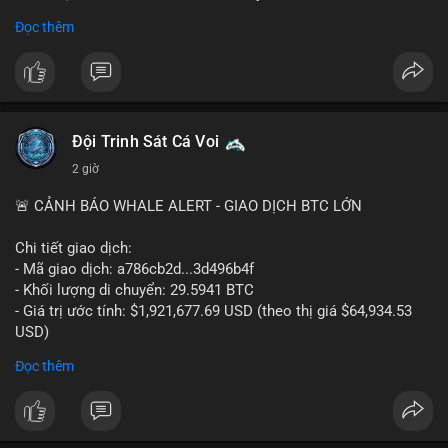
- Khối lượng giao dịch Futures hiện cao gấp 8 lần so với giao
Đọc thêm
dịch Spot.
#binance
#btc
#cryptonews
#bitcoin
#futures
$btc
Đội Trinh Sát Cá Voi
#vlikevn
#titanbot
2 giờ
📰 Nguồn: Cointelegraph
🚨 CẢNH BÁO WHALE ALERT - GIAO DỊCH BTC LỚN
Chi tiết giao dịch:
- Mã giao dịch: a786cb2d...3d496b4f
- Khối lượng di chuyển: 29.5941 BTC
- Giá trị ước tính: $1,921,677.69 USD (theo thị giá $64,934.53
USD)
- Thời gian: 11:19:59 2026-08-07 UTC
Đọc thêm
Nhận định phân tích: Giao dịch gần 30 BTC trị giá gần 2 triệu
USD được thực hiện trong một khối chưa xác nhận cho thấy
dấu hiệu di chuyển vốn có chủ đích. Với khối lượng này, khả