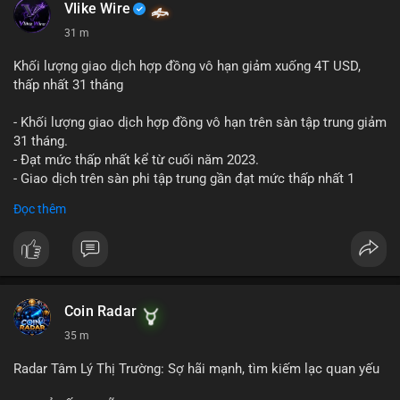
📰 Nguồn: Cointelegraph
Vlike Wire
31 m
Khối lượng giao dịch hợp đồng vô hạn giảm xuống 4T USD,
thấp nhất 31 tháng
- Khối lượng giao dịch hợp đồng vô hạn trên sàn tập trung giảm
31 tháng.
- Đạt mức thấp nhất kể từ cuối năm 2023.
- Giao dịch trên sàn phi tập trung gần đạt mức thấp nhất 1
năm.
Đọc thêm
#binancesquare
#cryptonews
#cex
#futures
$btc $eth
#vlikevn
#titanbot
Coin Radar
35 m
📰 Nguồn: Cointelegraph
Radar Tâm Lý Thị Trường: Sợ hãi mạnh, tìm kiếm lạc quan yếu