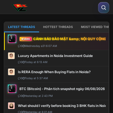
LATEST THREADS
HOTTEST THREADS
MOST VIEWED THRE
CẢNH BÁO BẢO MẬT &amp; NỘI QUY CỘNG ĐỒNG
VÀNG
0
Wednesday a31 6:07 AM
Luxury Apartments in Noida Investment Guide
0
Today at 6:13 AM
Is RERA Enough When Buying Flats in Noida?
0
Today at 5:37 AM
BTC (Bitcoin) - Phân tích snapshot ngày 06/08/2026
0
Yesterday at 2:43 PM
What should I verify before booking 3 BHK flats in Noida?
0
Yesterday at 8:01 AM