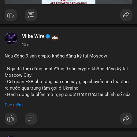
Vlike Wire
15 m
Nga đóng 9 sàn crypto không đăng ký tại Moscow
- Nga đã tạm dừng hoạt động 9 sàn crypto không đăng ký tại
Moscow City
- Cơ quan FSB cho rằng các sàn này giúp chuyển tiền lừa đảo
ra nước qua trung tâm gọi ở Ukraine
- Hành động là phần mở rộng cuộcปราบปราม tài chính số của
Nga
Đọc thêm
$btc $eth
#vlikevn
#titanbot