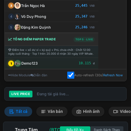
Trần Ngọc Hà
25,445
3
VNĐ
Võ Duy Phong
25,347
4
VNĐ
Đặng Kim Quỳnh
25,246
5
VNĐ
TỔNG ĐIỂM PAPER TRADE
TOP 5 · LIVE
Điểm live = số dư ví + ký quỹ + PnL chưa chốt · Chốt 12:00
ngày cuối tháng · Top 1 trên 20.000 đ nhận 30 ngày VIP Whale.
Demo123
10.115
1
đ
Hide Module
Diễn đàn
Auto-refresh (30s)
Refresh Now
Đang tải giá live...
LIVE PRICE
Tất cả
Văn bản
Hình ảnh
Video
Trung Tâm
(BTC
Biểu Đồ Xu
Danh Sách Theo