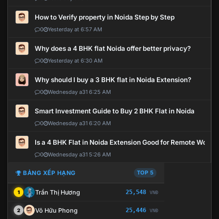
How to Verify property in Noida Step by Step
0
Yesterday at 6:57 AM
Why does a 4 BHK flat Noida offer better privacy?
0
Yesterday at 6:30 AM
Why should I buy a 3 BHK flat in Noida Extension?
0
Wednesday a31 6:25 AM
Smart Investment Guide to Buy 2 BHK Flat in Noida
0
Wednesday a31 6:20 AM
Is a 4 BHK Flat in Noida Extension Good for Remote Work?
0
Wednesday a31 5:26 AM
BẢNG XẾP HẠNG
TOP 5
Trần Thị Hương
25,548
1
VNĐ
Võ Hữu Phong
25,446
2
VNĐ