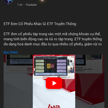
1 m
·
Youtube
ETF Đơn Cổ Phiếu Khác Gì ETF Truyền Thống
ETF đơn cổ phiếu tập trung vào một mã chứng khoán cụ thể,
mang tính biến động cao và rủi ro tập trung. ETF truyền thống
đa dạng hoá danh mục đầu tư qua nhiều cổ phiếu, giảm rủi ro
cụ thể. Sự khác biệt này ảnh hưởng đến chiến lược phân배 tài
Đọc thêm
sản và mức độ tiếp xúc với thị trường.
🎥 Xem video trực tiếp tại:
Nguồn: Tài chính & Kinh doanh