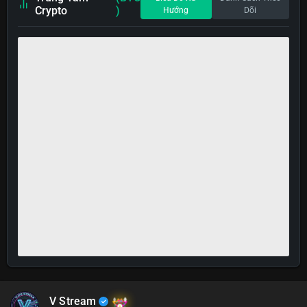
Crypto
)
Hướng
Dõi
V Stream