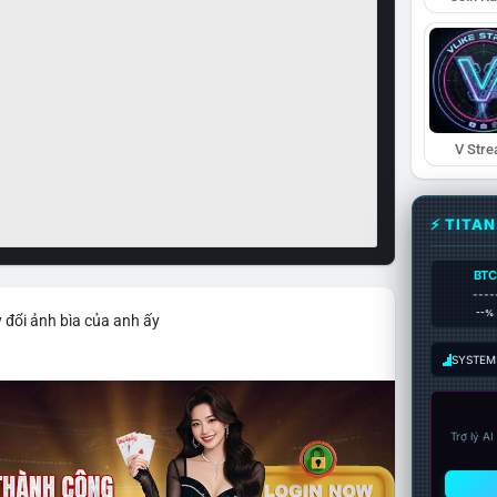
V Str
⚡ TITA
BTC
----
--%
 đổi ảnh bìa của anh ấy
SYSTEM:
Trợ lý A