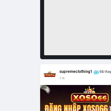
supremeclothing1
Đã thay
7 m