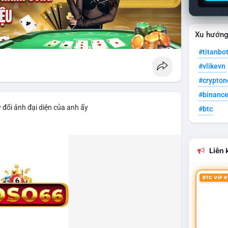
Xu hướn
#titanbo
#vlikevn
#crypto
#binanc
 đổi ảnh đại diện của anh ấy
#btc
Liên k
BTC VIP #