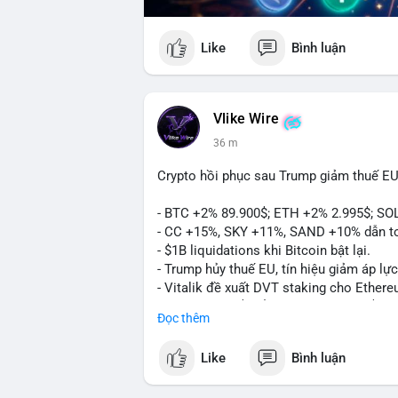
Like
Bình luận
Vlike Wire
36 m
Crypto hồi phục sau Trump giảm thuế EU
- BTC +2% 89.900$; ETH +2% 2.995$; SO
- CC +15%, SKY +11%, SAND +10% dẫn t
- $1B liquidations khi Bitcoin bật lại.
- Trump hủy thuế EU, tín hiệu giảm áp lực
- Vitalik đề xuất DVT staking cho Ethere
- BitGo IPO 18$/cổ phiếu, trị giá ~2B$.
Đọc thêm
- Senate Ag Committee tiến hành Clarity 
- Newrez tính crypto vào điều kiện vay nh
Like
Bình luận
- HK cấp giấy phép stablecoin mới.
- Tòa án Nga công nhận crypto là tài sản