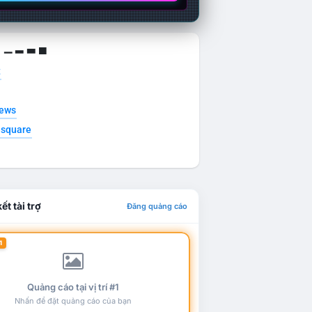
g ▁ ▂ ▃ ▄
t
news
esquare
ết tài trợ
Đăng quảng cáo
1
Quảng cáo tại vị trí #1
Nhấn để đặt quảng cáo của bạn