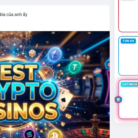
bìa của anh ấy
TON #9
OPTIMUS 