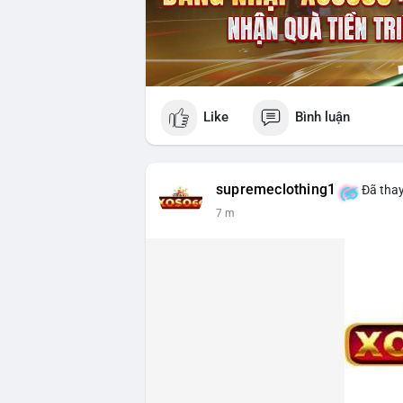
Like
Bình luận
supremeclothing1
Đã thay
7 m