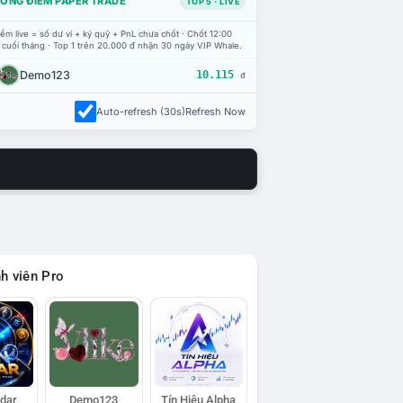
ỔNG ĐIỂM PAPER TRADE
TOP 5 · LIVE
ểm live = số dư ví + ký quỹ + PnL chưa chốt · Chốt 12:00
 cuối tháng · Top 1 trên 20.000 đ nhận 30 ngày VIP Whale.
Demo123
10.115
đ
Auto-refresh (30s)
Refresh Now
h viên Pro
adar
Demo123
Tín Hiệu Alpha