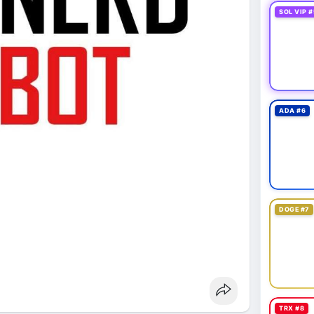
SOL VIP #
ADA #6
DOGE #7
TRX #8