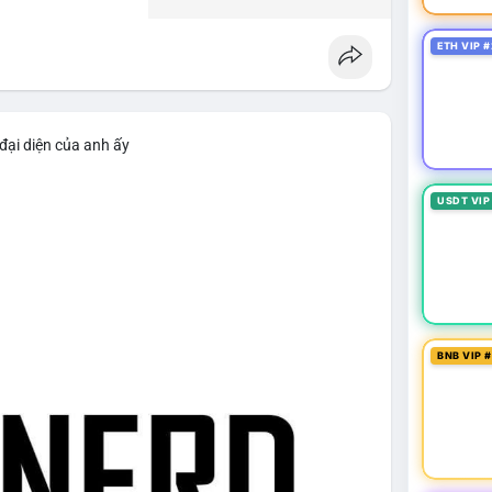
ETH VIP #
đại diện của anh ấy
USDT VIP
BNB VIP 