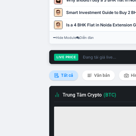
Why should I buy a 3 BHK flat in No
Smart Investment Guide to Buy 2 BH
Is a 4 BHK Flat in Noida Extension
Hide Module
Diễn đàn
Đang tải giá live...
LIVE PRICE
Tất cả
Văn bản
Hì
Trung Tâm Crypto
(BTC)