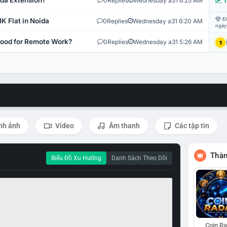
ida Extension?
0
Replies
Wednesday a31 6:25 AM
T
Đi
K Flat in Noida
0
Replies
Wednesday a31 6:20 AM
ngày
 Good for Remote Work?
0
Replies
Wednesday a31 5:26 AM
1
nh ảnh
Video
Âm thanh
Các tập tin
Thàn
Biểu Đồ Xu Hướng
Danh Sách Theo Dõi
Coin R