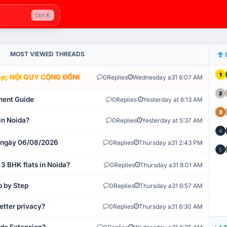
Ctrl K
MOST VIEWED THREADS
1
; NỘI QUY CỘNG ĐỒNG VLIKE.VN: HỆ THỐNG GIÁM SÁT TỰ ĐỘNG V
0
Replies
Wednesday a31 6:07 AM
2
ment Guide
0
Replies
Yesterday at 6:13 AM
3
in Noida?
0
Replies
Yesterday at 5:37 AM
4
t ngày 06/08/2026
0
Replies
Thursday a31 2:43 PM
5
 3 BHK flats in Noida?
0
Replies
Thursday a31 8:01 AM
p by Step
0
Replies
Thursday a31 6:57 AM
etter privacy?
0
Replies
Thursday a31 6:30 AM