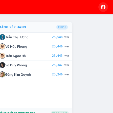
BẢNG XẾP HẠNG
TOP 5
Trần Thị Hương
25,548
VNĐ
À CHẾ TÀI XỬ LÝ VI PHẠM
Võ Hữu Phong
25,446
VNĐ
Trần Ngọc Hà
25,445
VNĐ
Võ Duy Phong
25,347
VNĐ
Đặng Kim Quỳnh
25,246
VNĐ