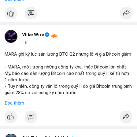
mục chứng chỉ cho tài sản số tại Mỹ.
- Sự trì hoãn có thể ảnh hưởng đến sự tin tưởng của nhà đầu
tư và phát triển thị trường crypto tại Mỹ.
$btc $eth
Vlike Wire
#vlikevn
#titanbot
1 h
📰 Nguồn: CoinDesk
MARA ghi kỷ lục sản lượng BTC Q2 nhưng lỗ vì giá Bitcoin giảm
- MARA, một trong những công ty khai thác Bitcoin lớn nhất
Mỹ, báo cáo sản lượng Bitcoin cao nhất trong quý II kể từ hơn
1 năm trước.
- Tuy nhiên, công ty vẫn lỗ trong quý II do giá Bitcoin trung bình
giảm 28% so với cùng kỳ năm trước.
- Sự tăng sản lượng không đủ bù đắp cho sự suy giảm giá trị
Đọc thêm
của Bitcoin, ảnh hưởng trực tiếp đến doanh thu và lợi nhuận.
$btc
#btc
#vlikevn
#titanbot