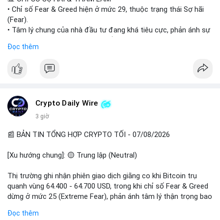
• Chỉ số Fear & Greed hiện ở mức 29, thuộc trạng thái Sợ hãi
#vlikevn
#titanbot
(Fear).
• Tâm lý chung của nhà đầu tư đang khá tiêu cực, phản ánh sự
📰 Nguồn: Cointelegraph
thận trọng cao độ trước các biến động thị trường.
Đọc thêm
📈 XU HƯỚNG TÌM KIẾM & THẢO LUẬN
• CoinGecko Trending: Plume (PLUME), Cash Cat (CASHCAT),
Biconomy (BICO), Hashflow (HFT), Ondo (ONDO), StonkBroker
(STONKBROKER), (PUMP).
• LunarCrush Trending: Ethereum, Solana, Dogecoin, Polkadot,
Crypto Daily Wire
Chainlink.
3 giờ
• Google Trends Việt Nam: Các chủ đề về bóng đá (Man Utd,
Viettel) và các từ khóa đời sống khác đang chiếm ưu thế.
📰 BẢN TIN TỔNG HỢP CRYPTO TỐI - 07/08/2026
💬 DÒNG CHẢY TIN TỨC & TRUYỀN THÔNG
[Xu hướng chung]: 🟡 Trung lập (Neutral)
• Tin tức pháp lý: Tòa phúc thẩm Hoa Kỳ giữ nguyên bản án 25
năm tù đối với Sam Bankman-Fried (FTX).
Thị trường ghi nhận phiên giao dịch giằng co khi Bitcoin trụ
• Tin tức vĩ mô: Cảnh báo về tình trạng stagflation (lạm phát
quanh vùng 64.400 - 64.700 USD, trong khi chỉ số Fear & Greed
đình trệ) từ dữ liệu PMI của Mỹ; thu nhập của người Mỹ đang
dừng ở mức 25 (Extreme Fear), phản ánh tâm lý thận trọng bao
chịu áp lực lớn.
trùm giới đầu tư.
Đọc thêm
• Tin tức Binance: Binance chuẩn bị nâng cấp dịch vụ giao dịch