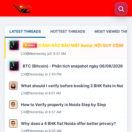
LATEST THREADS
HOTTEST THREADS
MOST VIEWED THRE
CẢNH BÁO BẢO MẬT &amp; NỘI QUY CỘNG ĐỒN
VÀNG
0
Wednesday a31 6:07 AM
BTC (Bitcoin) - Phân tích snapshot ngày 06/08/2026
0
Yesterday at 2:43 PM
What should I verify before booking 3 BHK flats in Noida?
0
Yesterday at 8:01 AM
How to Verify property in Noida Step by Step
0
Yesterday at 6:57 AM
Why does a 4 BHK flat Noida offer better privacy?
0
Yesterday at 6:30 AM