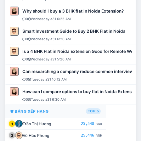
Why should I buy a 3 BHK flat in Noida Extension?
0
Wednesday a31 6:25 AM
Smart Investment Guide to Buy 2 BHK Flat in Noida
0
Wednesday a31 6:20 AM
Is a 4 BHK Flat in Noida Extension Good for Remote Work?
0
Wednesday a31 5:26 AM
Can researching a company reduce common interview mi
0
Tuesday a31 10:12 AM
How can I compare options to buy flat in Noida Extension?
0
Tuesday a31 6:30 AM
BẢNG XẾP HẠNG
TOP 5
Trần Thị Hương
25,548
1
VNĐ
Võ Hữu Phong
25,446
2
VNĐ