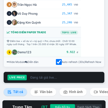
Trần Ngọc Hà
25,445
3
VNĐ
Võ Duy Phong
25,347
4
VNĐ
Đặng Kim Quỳnh
25,246
5
VNĐ
TỔNG ĐIỂM PAPER TRADE
TOP 5 · LIVE
Điểm live = số dư ví + ký quỹ + PnL chưa chốt · Chốt 12:00
ngày cuối tháng · Top 1 trên 20.000 đ nhận 30 ngày VIP Whale.
Demo123
9.922
1
đ
Hide Module
Diễn đàn
Auto-refresh (30s)
Refresh Now
Đang tải giá live...
LIVE PRICE
Tất cả
Văn bản
Hình ảnh
Vide
Trung Tâm
(BT
Biểu Đồ Xu
Danh Sách Theo