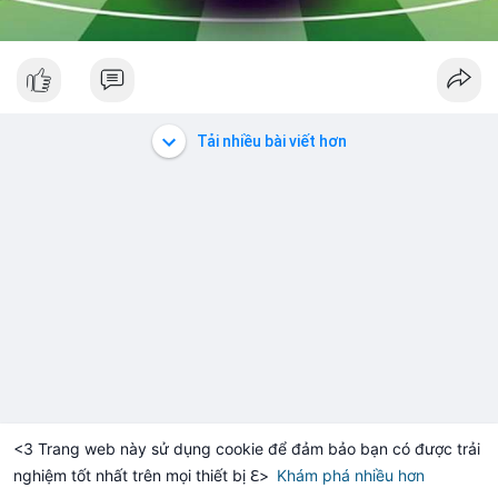
Tải nhiều bài viết hơn
<3 Trang web này sử dụng cookie để đảm bảo bạn có được trải
nghiệm tốt nhất trên mọi thiết bị ℇ>
Khám phá nhiều hơn
Solana
BNB
$1,900.24
$72.64
+0.17%
SOL
-1.20%
BNB