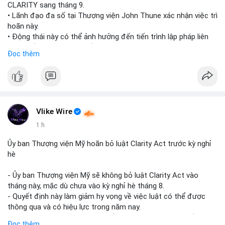
CLARITY sang tháng 9.
• Lãnh đạo đa số tại Thượng viện John Thune xác nhận việc trì
hoãn này.
• Động thái này có thể ảnh hưởng đến tiến trình lập pháp liên
quan đến khung pháp lý tiền điện tử tại Mỹ.
Đọc thêm
$btc $eth
#vlikevn
#titanbot
📰 Nguồn: Cointelegraph
Vlike Wire
1 h
Ủy ban Thượng viện Mỹ hoãn bỏ luật Clarity Act trước kỳ nghỉ
hè
- Ủy ban Thượng viện Mỹ sẽ không bỏ luật Clarity Act vào
tháng này, mặc dù chưa vào kỳ nghỉ hè tháng 8.
- Quyết định này làm giảm hy vọng về việc luật có thể được
thông qua và có hiệu lực trong năm nay.
- Luật Clarity Act nhằm cung cấp quy định rõ ràng hơn về danh
Đọc thêm