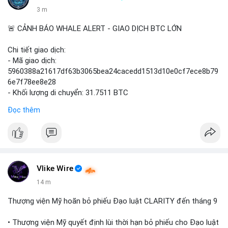
3 m
🚨 CẢNH BÁO WHALE ALERT - GIAO DỊCH BTC LỚN
Chi tiết giao dịch:
- Mã giao dịch:
5960388a21617df63b3065bea24cacedd1513d10e0cf7ece8b79
6e7f78ee8e28
- Khối lượng di chuyển: 31.7511 BTC
- Giá trị ước tính: $2,042,300.50 USD (theo thị giá $64,322.12
Đọc thêm
USD)
- Thời gian: 03:19:19 2
Vlike Wire
14 m
Thượng viện Mỹ hoãn bỏ phiếu Đạo luật CLARITY đến tháng 9
• Thượng viện Mỹ quyết định lùi thời hạn bỏ phiếu cho Đạo luật