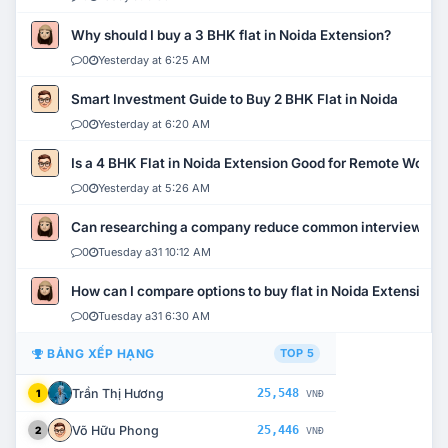
Why should I buy a 3 BHK flat in Noida Extension?
0
Yesterday at 6:25 AM
Smart Investment Guide to Buy 2 BHK Flat in Noida
0
Yesterday at 6:20 AM
Is a 4 BHK Flat in Noida Extension Good for Remote Work?
0
Yesterday at 5:26 AM
Can researching a company reduce common interview mi
0
Tuesday a31 10:12 AM
How can I compare options to buy flat in Noida Extension?
0
Tuesday a31 6:30 AM
BẢNG XẾP HẠNG
TOP 5
Trần Thị Hương
25,548
1
VNĐ
Võ Hữu Phong
25,446
2
VNĐ