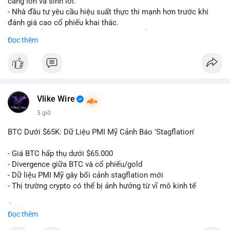
càng lớn và sinh lời.
cảm xúc khi chưa xác nhận được dòng tiền vào sàn.
- Nhà đầu tư yêu cầu hiệu suất thực thi mạnh hơn trước khi
đánh giá cao cổ phiếu khai thác.
#59dot84btc
#dichuyenvilanh
#taicocautaisan
#btcusd64723
- Giá trị cổ phiếu khai thác Bitcoin có thể giảm do sự nghi ngờ.
Đọc thêm
#mempooltheodoi
- Thị trường cần thấy kết quả thực tế từ các dự án AI mới.
#binancesquare
#cryptonews
#btc
#bitcoin
#ai
#mining
$btc
Vlike Wire
#vlikevn
#titanbot
5 giờ
📰 Nguồn: Cointelegraph
BTC Dưới $65K: Dữ Liệu PMI Mỹ Cảnh Báo 'Stagflation'
- Giá BTC hấp thụ dưới $65.000
- Divergence giữa BTC và cổ phiếu/gold
- Dữ liệu PMI Mỹ gây bối cảnh stagflation mới
- Thị trường crypto có thể bị ảnh hưởng từ vĩ mô kinh tế
$btc
#btc
Đọc thêm
#vlikevn
#titanbot