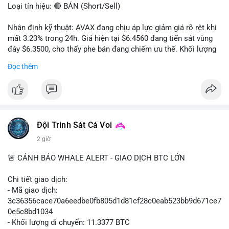
Loại tín hiệu: 🔴 BÁN (Short/Sell)
Nhận định kỹ thuật: AVAX đang chịu áp lực giảm giá rõ rệt khi
mất 3.23% trong 24h. Giá hiện tại $6.4560 đang tiến sát vùng
đáy $6.3500, cho thấy phe bán đang chiếm ưu thế. Khối lượng
giao dịch 2.14 triệu AVAX phản ánh dòng tiền thoát ra khỏi thị
Đọc thêm
trường. Biên độ dao động trong ngày khá rộng (5.6%), tạo điều
kiện cho các lệnh short ngắn hạn.
Khuyến nghị giao dịch cụ thể:
- Vùng Entry: $6.4500 - $6.4800
- Mục tiêu chốt lời (Take Profit - TP): TP1: $6.3500, TP2:
Đội Trinh Sát Cá Voi
$6.2800
2 giờ
- Cắt lỗ (Stop Loss - SL): $6.5800
🚨 CẢNH BÁO WHALE ALERT - GIAO DỊCH BTC LỚN
Lời khuyên quản trị vốn: Khối lượng lệnh khuyến nghị tối đa 2-
3% tổng vốn, đặt SL cứng ngay sau khi vào lệnh để bảo vệ tài
Chi tiết giao dịch:
khoản trước biến động bất thường.
- Mã giao dịch:
3c36356cace70a6eedbe0fb805d1d81cf28c0eab523bb9d671ce7
#shortavax
#avax6450
#bearishavax
#vungbiendong24h
0e5c8bd1034
- Khối lượng di chuyển: 11.3377 BTC