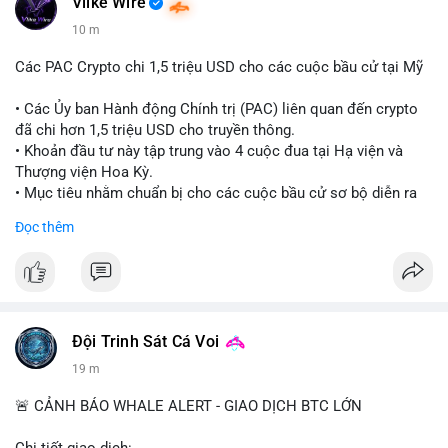
Vlike Wire
10 m
Các PAC Crypto chi 1,5 triệu USD cho các cuộc bầu cử tại Mỹ
• Các Ủy ban Hành động Chính trị (PAC) liên quan đến crypto
đã chi hơn 1,5 triệu USD cho truyền thông.
• Khoản đầu tư này tập trung vào 4 cuộc đua tại Hạ viện và
Thượng viện Hoa Kỳ.
• Mục tiêu nhằm chuẩn bị cho các cuộc bầu cử sơ bộ diễn ra
vào ngày 18 tháng 8.
Đọc thêm
#cryptonews
#politics
#usa
#binancesquare
$btc $eth
#vlikevn
#titanbot
Đội Trinh Sát Cá Voi
19 m
📰 Nguồn: Cointelegraph
🚨 CẢNH BÁO WHALE ALERT - GIAO DỊCH BTC LỚN