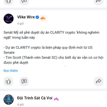
Vlike Wire
4 giờ
Senát Mỹ sẽ phê duyệt dự án CLARITY crypto 'không nghiêm
ngặt' trong tuần này
- Dự án CLARITY crypto là biện pháp quy định mới từ US
Senate
- Tim Scott (Thành viên Senát SC) cho biết dự án vẫn có cơ hội
được phê duyệt
- Bài toán chính là thời gian hạn chế để đưa dự án vào lịch
Đọc thêm
trình
- Có thể ảnh hưởng đến môi trường quy định crypto tại Mỹ
$btc $eth
#vlikevn
#titanbot
Đội Trinh Sát Cá Voi
4 giờ