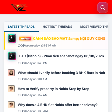
LATEST THREADS
HOTTEST THREADS
MOST VIEWED THRE
CẢNH BÁO BẢO MẬT &amp; NỘI QUY CỘNG ĐỒNG
VÀNG
0
Wednesday a31 6:07 AM
BTC (Bitcoin) - Phân tích snapshot ngày 06/08/2026
0
Today at 2:43 PM
What should I verify before booking 3 BHK flats in Noida?
0
Today at 8:01 AM
How to Verify property in Noida Step by Step
0
Today at 6:57 AM
Why does a 4 BHK flat Noida offer better privacy?
0
Today at 6:30 AM