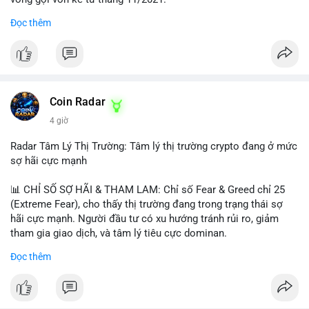
Đọc thêm
Lời khuyên ngắn gọn cho nhà đầu tư nhỏ lẻ:
#jpyc
#cryptonews
#web3
#japan
#blockchain
Nhà đầu tư nên theo dõi sát dòng tiền tiếp theo từ địa chỉ này.
Tránh hành động theo cảm xúc; hãy chờ xác nhận hướng đi của
$btc $eth
dòng tiền trước khi đưa ra quyết định vào lệnh, đồng thời đặt
lệnh dừng lỗ chặt chẽ để quản trị rủi ro trong bối cảnh thanh
#vlikevn
#titanbot
khoản mỏng.
Coin Radar
📰 Nguồn: CoinDesk
4 giờ
#25dot8btc
#dichuyen1_66trieuusd
#khangcu64556
#whalebtc
#theodoidongtien
Radar Tâm Lý Thị Trường: Tâm lý thị trường crypto đang ở mức
sợ hãi cực mạnh
📊 CHỈ SỐ SỢ HÃI & THAM LAM: Chỉ số Fear & Greed chỉ 25
(Extreme Fear), cho thấy thị trường đang trong trạng thái sợ
hãi cực mạnh. Người đầu tư có xu hướng tránh rủi ro, giảm
tham gia giao dịch, và tâm lý tiêu cực dominan.
Đọc thêm
📈 XU HƯỚNG TÌM KIẾM & THẢO LUẬN: Coin được tìm kiếm
nhiều nhất trên CoinGecko là Cash Cat (CASHCAT), Bitcoin
(BTC), Sui (SUI), Pudgy Penguins (PENGU). Trên Google Trends
Việt Nam, từ khóa như 'con riêng', 'phạm nhật minh anh' và 'tô