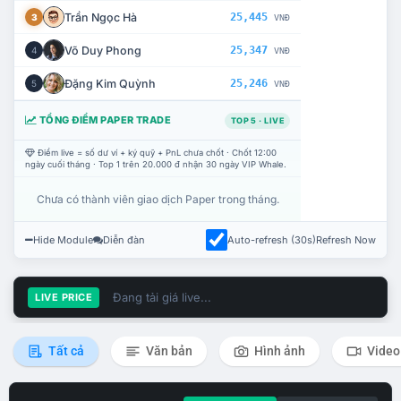
Trần Ngọc Hà
25,445
3
VNĐ
Võ Duy Phong
25,347
4
VNĐ
Đặng Kim Quỳnh
25,246
5
VNĐ
TỔNG ĐIỂM PAPER TRADE
TOP 5 · LIVE
Điểm live = số dư ví + ký quỹ + PnL chưa chốt · Chốt 12:00
ngày cuối tháng · Top 1 trên 20.000 đ nhận 30 ngày VIP Whale.
Chưa có thành viên giao dịch Paper trong tháng.
Hide Module
Diễn đàn
Auto-refresh (30s)
Refresh Now
Đang tải giá live...
LIVE PRICE
Tất cả
Văn bản
Hình ảnh
Video