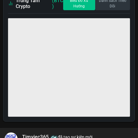
Trung Tâm
(BTC
Biểu Đồ Xu
Danh Sách Theo
Crypto
)
Hướng
Dõi
Timviec365
đã tạo sự kiện mới