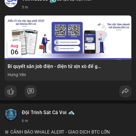
5 m
Aug
06
Bí quyết săn job điện - điện tử xịn xò để gia tăng thu nhập ⚡
Hưng Yên
Đội Trinh Sát Cá Voi
6 m
🚨 CẢNH BÁO WHALE ALERT - GIAO DỊCH BTC LỚN