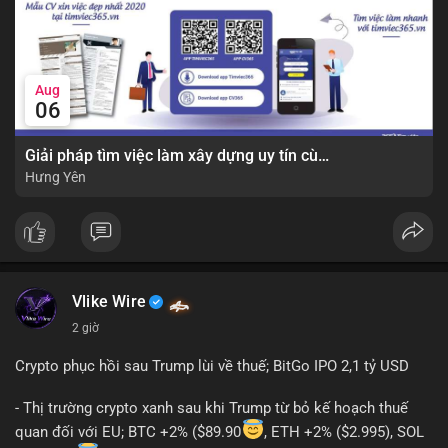
Aug
06
Giải pháp tìm việc làm xây dựng uy tín cùng mức lương thưởng hấp dẫn ?️
Hưng Yên
Vlike Wire
2 giờ
Crypto phục hồi sau Trump lùi về thuế; BitGo IPO 2,1 tỷ USD
- Thị trường crypto xanh sau khi Trump từ bỏ kế hoạch thuế
quan đối với EU; BTC +2% ($89.90
, ETH +2% ($2.995), SOL