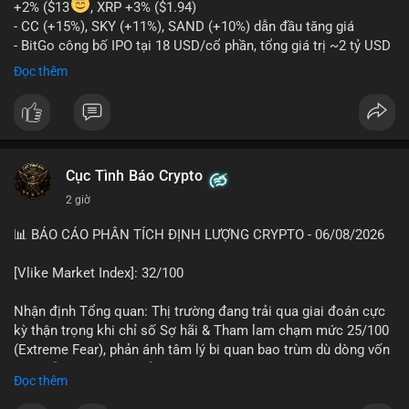
+2% ($13
, XRP +3% ($1.94)
- CC (+15%), SKY (+11%), SAND (+10%) dẫn đầu tăng giá
- BitGo công bố IPO tại 18 USD/cổ phần, tổng giá trị ~2 tỷ USD
- Vitalik Buterin đề xuất DVT staking bản địa để tăng cường
Đọc thêm
bảo mật và phi tập trung Ethereum
- Hong Kong phát hành giấy phép stablecoin mới với yêu cầu
tuân thủ nghiêm ngặt
- Nga xác định crypto là tài sản hợp pháp, tạo tiền lệ pháp lý
- Trump hy vọng ký vào luật cấu trúc thị trường crypto sớm
Cục Tình Báo Crypto
nonostante sự bất đồng trong Quốc hội
- Saga’s EVM blockchain ngừng hoạt động sau cuộc tấn công
2 giờ
7 triệu USD
📊 BÁO CÁO PHÂN TÍCH ĐỊNH LƯỢNG CRYPTO - 06/08/2026
- Steak ’n Shake cho phép nhân viên nhận lương một phần dưới
dạng Bitcoin
[Vlike Market Index]: 32/100
#binancesquare
#cryptonews
#btc
#eth
#sol
#xrp
#bitgo
#vitalikbuterin
#stablecoin
#hongkong
#russia
#trump
#saga
Nhận định Tổng quan: Thị trường đang trải qua giai đoán cực
#steaknshake
kỳ thận trọng khi chỉ số Sợ hãi & Tham lam chạm mức 25/100
(Extreme Fear), phản ánh tâm lý bi quan bao trùm dù dòng vốn
$btc $eth $sol $xrp $cc
#cc
$sky
#sky
$sand
#sand
DeFi vẫn cho thấy sự ổn định tương đối.
Đọc thêm
#vlikevn
#titanbot
Phân tích Dòng tiền DeFi (DefiLlama): Tổng TVL DeFi đạt