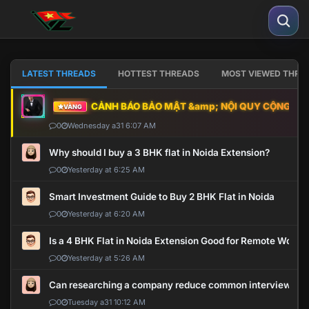
LATEST THREADS
HOTTEST THREADS
MOST VIEWED THRE
CẢNH BÁO BẢO MẬT &amp; NỘI QUY CỘNG ĐỒNG
VÀNG
0
Wednesday a31 6:07 AM
Why should I buy a 3 BHK flat in Noida Extension?
0
Yesterday at 6:25 AM
Smart Investment Guide to Buy 2 BHK Flat in Noida
0
Yesterday at 6:20 AM
Is a 4 BHK Flat in Noida Extension Good for Remote Work?
0
Yesterday at 5:26 AM
Can researching a company reduce common interview mi
0
Tuesday a31 10:12 AM