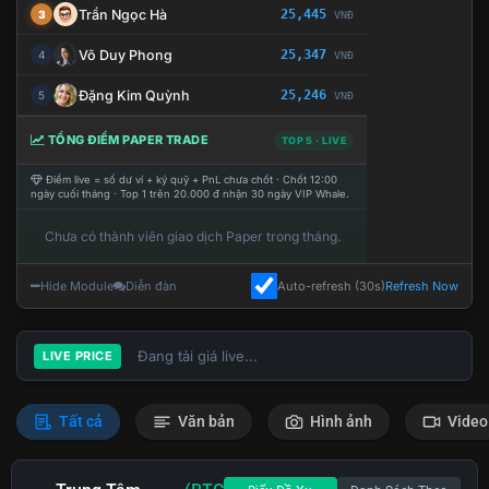
Trần Ngọc Hà
25,445
3
VNĐ
Võ Duy Phong
25,347
4
VNĐ
Đặng Kim Quỳnh
25,246
5
VNĐ
TỔNG ĐIỂM PAPER TRADE
TOP 5 · LIVE
Điểm live = số dư ví + ký quỹ + PnL chưa chốt · Chốt 12:00
ngày cuối tháng · Top 1 trên 20.000 đ nhận 30 ngày VIP Whale.
Chưa có thành viên giao dịch Paper trong tháng.
Hide Module
Diễn đàn
Auto-refresh (30s)
Refresh Now
Đang tải giá live...
LIVE PRICE
Tất cả
Văn bản
Hình ảnh
Video