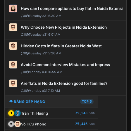
How can I compare options to buy flat in Noida Extension?
0
Tuesday a31 6:30 AM
Why Choose New Projects in Noida Extension
0
Tuesday a31 6:01 AM
Hidden Costs in flats in Greater Noida West
0
Tuesday a31 5:26 AM
Avoid Common Interview Mistakes and Impress
0
Monday a31 10:55 AM
Are flats in Noida Extension good for families?
0
Monday a31 7:10 AM
BẢNG XẾP HẠNG
TOP 5
Trần Thị Hương
25,548
1
VNĐ
Võ Hữu Phong
25,446
2
VNĐ