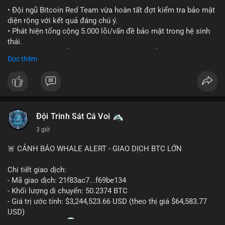
#ethereuml2
• Đội ngũ Bitcoin Red Team vừa hoàn tất đợt kiểm tra bảo mật
diện rộng với kết quả đáng chú ý.
• Phát hiện tổng cộng 5.000 lỗi/vấn đề bảo mật trong hệ sinh
thái.
• Các nhà phát triển cảnh báo về tình trạng hỗn loạn và các rủi
Đọc thêm
ro bảo mật đang bủa vây người dùng trong giai đoạn này.
#bitcoin
#cryptosecurity
#blockchain
#binancesquare
#btc
$btc
Đội Trinh Sát Cá Voi
#vlikevn
#titanbot
3 giờ
📰 Nguồn: Cointelegraph
🚨 CẢNH BÁO WHALE ALERT - GIAO DỊCH BTC LỚN
Chi tiết giao dịch:
- Mã giao dịch: 21f83ac7...f69be134
- Khối lượng di chuyển: 50.2374 BTC
- Giá trị ước tính: $3,244,523.66 USD (theo thị giá $64,583.77
USD)
- Thời gian: 01:20
1 2026-08-06 UTC