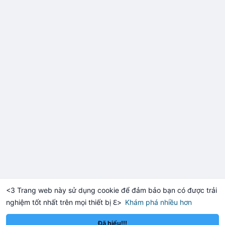
hưởng tâm lý nhà đầu tư nhỏ lẻ trong phiên giao dịch châu Á.
Lời khuyên:
Nhà đầu tư nhỏ lẻ nên thận trọng quan sát dòng tiền vào các
sàn lớn trong 24 giờ tới. Tránh hành động FOMO hoặc bán tháo
hoảng loạn khi chưa có xác nhận khối lượng khớp lệnh thực tế.
Hãy chờ xu hướng xác nhận rõ ràng trước khi vào lệnh mới.
#132btc
#chuyentiensan
#aplucban
#btcmempool
#giaodichlon
<3 Trang web này sử dụng cookie để đảm bảo bạn có được trải
nghiệm tốt nhất trên mọi thiết bị ℇ>
Khám phá nhiều hơn
Solana
BNB
$1,904.21
$72.99
-0.34%
SOL
-1.36%
BNB
Đã hiểu!!!