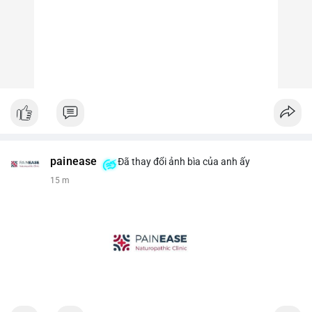
painease
Đã thay đổi ảnh bìa của anh ấy
15 m