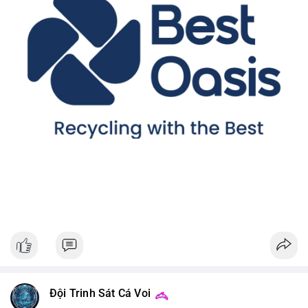
Đội Trinh Sát Cá Voi