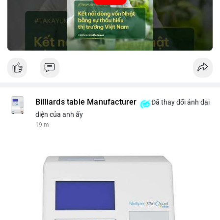
tin thị trường chính xác trong việc giảm rủi ro khi kết nối các
thị trường khác nhau.
🎥 Xem video trực tiếp tại:
Nguồn: VIETSUCCESS
Billiards table Manufacturer
Đã thay đổi ảnh đại
diện của anh ấy
20 m