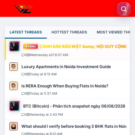
LATEST THREADS
HOTTEST THREADS
MOST VIEWED THRE
CẢNH BÁO BẢO MẬT &amp; NỘI QUY CỘNG ĐỒNG
VÀNG
0
Wednesday a31 6:07 AM
Luxury Apartments in Noida Investment Guide
0
Today at 6:13 AM
Is RERA Enough When Buying Flats in Noida?
0
Today at 5:37 AM
BTC (Bitcoin) - Phân tích snapshot ngày 06/08/2026
0
Yesterday at 2:43 PM
What should I verify before booking 3 BHK flats in Noida?
0
Yesterday at 8:01 AM