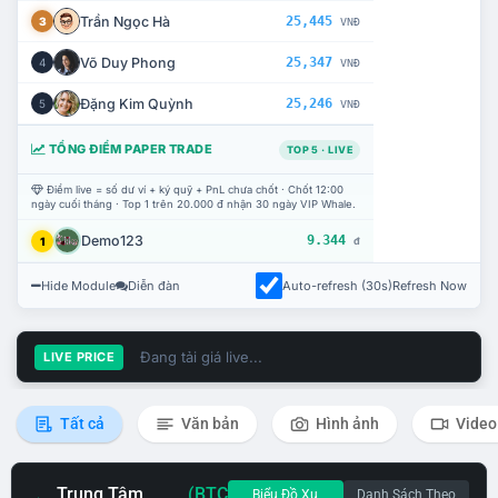
Trần Ngọc Hà
25,445
3
VNĐ
Võ Duy Phong
25,347
4
VNĐ
Đặng Kim Quỳnh
25,246
5
VNĐ
TỔNG ĐIỂM PAPER TRADE
TOP 5 · LIVE
Điểm live = số dư ví + ký quỹ + PnL chưa chốt · Chốt 12:00
ngày cuối tháng · Top 1 trên 20.000 đ nhận 30 ngày VIP Whale.
Demo123
9.344
1
đ
Hide Module
Diễn đàn
Auto-refresh (30s)
Refresh Now
Đang tải giá live...
LIVE PRICE
Tất cả
Văn bản
Hình ảnh
Video
Trung Tâm
(BTC
Biểu Đồ Xu
Danh Sách Theo