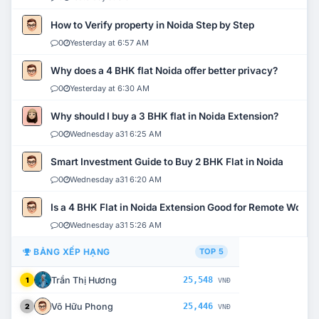
How to Verify property in Noida Step by Step
0
Yesterday at 6:57 AM
Why does a 4 BHK flat Noida offer better privacy?
0
Yesterday at 6:30 AM
Why should I buy a 3 BHK flat in Noida Extension?
0
Wednesday a31 6:25 AM
Smart Investment Guide to Buy 2 BHK Flat in Noida
0
Wednesday a31 6:20 AM
Is a 4 BHK Flat in Noida Extension Good for Remote Work?
0
Wednesday a31 5:26 AM
BẢNG XẾP HẠNG
TOP 5
Trần Thị Hương
25,548
1
VNĐ
Võ Hữu Phong
25,446
2
VNĐ