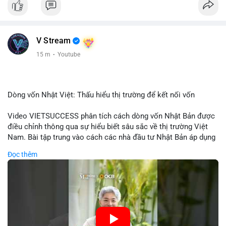
V Stream
15 m
·
Youtube
Dòng vốn Nhật Việt: Thấu hiểu thị trường để kết nối vốn
Video VIETSUCCESS phân tích cách dòng vốn Nhật Bản được
điều chỉnh thông qua sự hiểu biết sâu sắc về thị trường Việt
Nam. Bài tập trung vào cách các nhà đầu tư Nhật Bản áp dụng
chiến lược đầu tư phù hợp với điều kiện kinh tế địa phương, từ
Đọc thêm
đầu tư trực tiếp vào doanh nghiệp đến việc giao dịch tài chính.
Kết nối này không chỉ tạo cơ hội tăng trưởng cho Việt Nam mà
còn tạo ra động lực cho thị trường crypto địa phương khi các
nhà đầu tư đa quốc gia tìm kiếm cơ hội đa dạng. Các yếu tố
như chính sách tài chính Việt Nam, xu hướng đầu tư ESG, và
ổn định thị trường sẽ ảnh hưởng trực tiếp đến lưu lượng vốn
nhập khẩu từ Nhật Bản. Bài cũng nhấn mạnh vai trò của thông