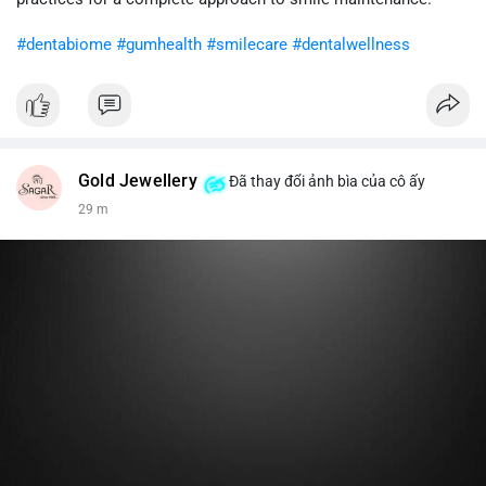
khi gia tăng vị thế.
#dentabiome
#gumhealth
#smilecare
#dentalwellness
#8dot0316btc
#chuyenlensan
#aplucbannganhan
#btcmempool
#516kusd
Gold Jewellery
Đã thay đổi ảnh bìa của cô ấy
29 m