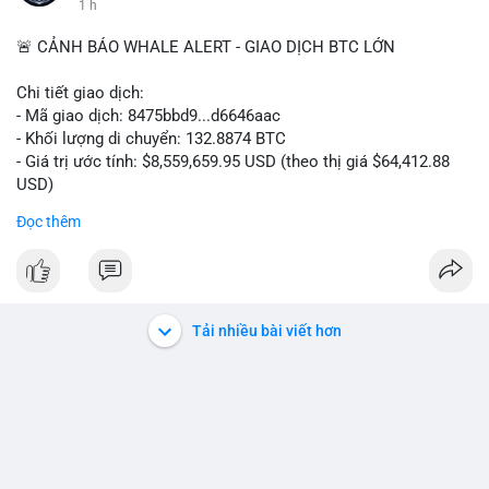
1 h
🚨 CẢNH BÁO WHALE ALERT - GIAO DỊCH BTC LỚN
Chi tiết giao dịch:
- Mã giao dịch: 8475bbd9...d6646aac
- Khối lượng di chuyển: 132.8874 BTC
- Giá trị ước tính: $8,559,659.95 USD (theo thị giá $64,412.88
USD)
- Thời gian: 06:19:48 2026-08-07 UTC
Đọc thêm
Nhận định phân tích:
Khối lượng 132.8874 BTC trị giá hơn 8.5 triệu USD được di
chuyển trong một giao dịch chưa xác nhận duy nhất. Với mức
giá hiện tại, hành vi này cho thấy một tổ chức hoặc cá nhân sở
Tải nhiều bài viết hơn
hữu lượng tài sản lớn đang tái cơ cấu danh mục. Khả năng cao
đây là động thái chuyển tiền lên sàn giao dịch tập trung để
chuẩn bị thanh khoản hoặc bán ra, tạo áp lực cung ngắn hạn
lên thị trường. Tuy nhiên, cũng không loại trừ khả năng cá voi
đang gom hàng vào ví lạnh để tích lũy dài hạn, khi mức giá
64,412.88 USD được xem là vùng tích lũy hấp dẫn so với chu kỳ
trước. Dòng tiền lớn này có thể gây biến động giá cục bộ, ảnh