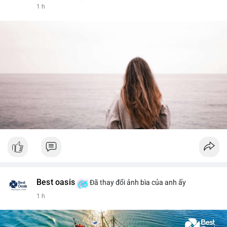
1 h
Best oasis
Đã thay đổi ảnh bìa của anh ấy
1 h