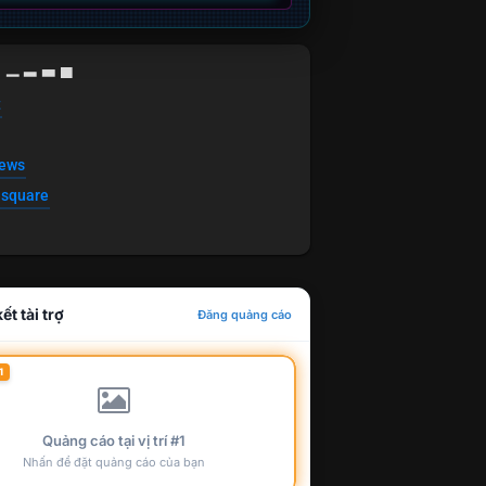
g ▁ ▂ ▃ ▄
t
news
esquare
ết tài trợ
Đăng quảng cáo
1
Quảng cáo tại vị trí #1
Nhấn để đặt quảng cáo của bạn