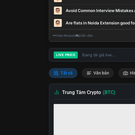
Avoid Common Interview Mistakes 
Are flats in Noida Extension good fo
Hide Module
Diễn đàn
Đang tải giá live...
LIVE PRICE
Tất cả
Văn bản
Hì
Trung Tâm Crypto
(BTC)