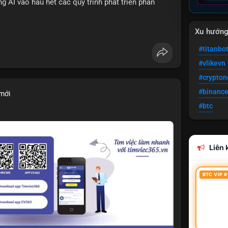
 AI vào hầu hết các quy trình phát triển phần
Xu hướn
cesquare
#titanbo
#vlikevn
#crypto
#binanc
 mới
#btc
Liên k
BTC VIP #