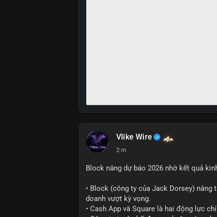
Vlike Wire
2 m
Block nâng dự báo 2026 nhờ kết quả kin
• Block (công ty của Jack Dorsey) nâng 
doanh vượt kỳ vọng.
• Cash App và Square là hai động lực ch