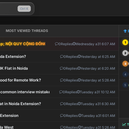
Ctrl K
MOST VIEWED THREADS
1
; NỘI QUY CỘNG ĐỒNG VLIKE.VN: HỆ THỐNG GIÁM SÁT TỰ ĐỘNG V
0
Replies
Wednesday a31 6:07 AM
2
ida Extension?
0
Replies
Yesterday at 6:25 AM
3
K Flat in Noida
0
Replies
Yesterday at 6:20 AM
4
 Good for Remote Work?
0
Replies
Yesterday at 5:26 AM
5
 common interview mistakes?
0
Replies
Tuesday a31 10:12 AM
at in Noida Extension?
0
Replies
Tuesday a31 6:30 AM
 Extension
0
Replies
Tuesday a31 6:01 AM
T
ida West
0
Replies
Tuesday a31 5:26 AM