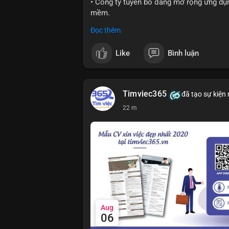
• Công ty tuyên bố đang mở rộng ứng dụng
mềm.
Đọc thêm
#block
#ai
#fintech
#cryptonews
#binan
Like
Bình luận
$btc $eth
#vlikevn
#titanbot
Timviec365
đã tạo sự kiện
📰 Nguồn: Cointelegraph
22 m
Aug
06