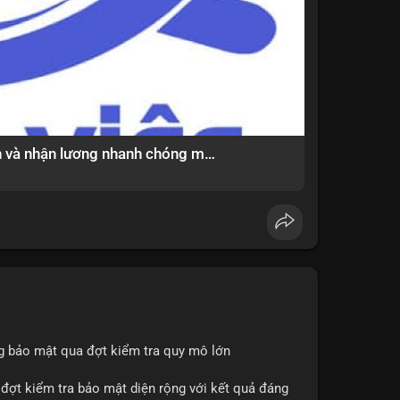
vùng Extreme Fear. Cần theo dõi sát diễn biến TVL
p đảo chiều.
tablecoinusdt
#ethereuml2
Bí quyết chốt việc làm thời vụ uy tín và nhận lương nhanh chóng mỗi ngày ?
ng bảo mật qua đợt kiểm tra quy mô lớn
 đợt kiểm tra bảo mật diện rộng với kết quả đáng