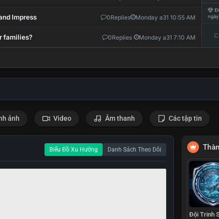
Đi
and Impress
0
Replies
Monday a31 10:55 AM
ngày
C
r families?
0
Replies
Monday a31 7:10 AM
nh ảnh
Video
Âm thanh
Các tập tin
Thàn
Biểu Đồ Xu Hướng
Danh Sách Theo Dõi