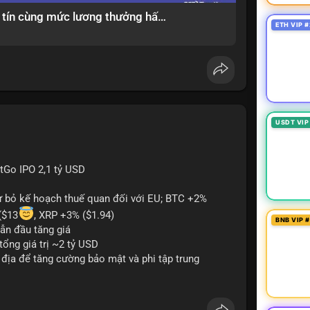
Giải pháp tìm việc làm xây dựng uy tín cùng mức lương thưởng hấp dẫn ?️
ETH VIP #
USDT VIP
itGo IPO 2,1 tỷ USD
từ bỏ kế hoạch thuế quan đối với EU; BTC +2%
($13
, XRP +3% ($1.94)
BNB VIP 
ẫn đầu tăng giá
tổng giá trị ~2 tỷ USD
n địa để tăng cường bảo mật và phi tập trung
oin mới với yêu cầu tuân thủ nghiêm ngặt
 tạo tiền lệ pháp lý