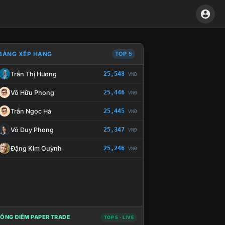
BẢNG XẾP HẠNG
TOP 5
Trần Thị Hương
25,548
VNĐ
À CHẾ TÀI XỬ LÝ VI PHẠM
Võ Hữu Phong
25,446
VNĐ
Trần Ngọc Hà
25,445
VNĐ
Võ Duy Phong
25,347
VNĐ
Đặng Kim Quỳnh
25,246
VNĐ
ỔNG ĐIỂM PAPER TRADE
TOP 5 · LIVE