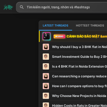
LATEST THREADS
HOTTEST THREADS
CẢNH BÁO BẢO MẬT &amp
VÀNG
Why should I buy a 3 BHK flat in No
Smart Investment Guide to Buy 2 BH
Is a 4 BHK Flat in Noida Extension
Can researching a company reduce
How can I compare options to buy fl
Why Choose New Projects in Noida
Hidden Costs in flats in Greater No