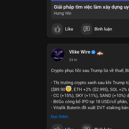
Hưng Yên
Like
Bình luận
Vlike Wire
33 m
Crypto phục hồi sau Trump lùi về thuế; B
- Thị trường crypto xanh sau khi Trump 
($89.90
, ETH +2% ($2.995), SOL +2% 
- CC (+15%), SKY (+11%), SAND (+10%) d
- BitGo công bố IPO tại 18 USD/cổ phần, 
- Vitalik Buterin đề xuất DVT staking bả
Ethereum
Đọc thêm
- Hong Kong phát hành giấy phép stablec
- Nga xác định crypto là tài sản hợp pháp,