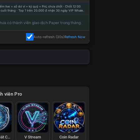
ểm live = số dư ví + ký quỹ + PnL chưa chốt · Chốt 12:00
 cuối tháng · Top 1 trên 20.000 đ nhận 30 ngày VIP Whale.
hưa có thành viên giao dịch Paper trong tháng.
Auto-refresh (30s)
Refresh Now
h viên Pro
Đội Trinh Sát Cá Voi
V Stream
Coin Radar