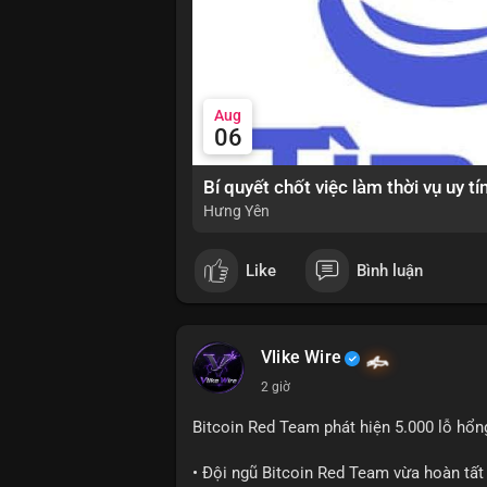
thể được xem xét khi thị trường đang ở 
và dòng tiền Stablecoin để xác nhận nhị
#extremefear
#tvldefi
#fundingratebtc
#s
Aug
06
Hưng Yên
Like
Bình luận
Vlike Wire
2 giờ
Bitcoin Red Team phát hiện 5.000 lỗ hổ
• Đội ngũ Bitcoin Red Team vừa hoàn tất