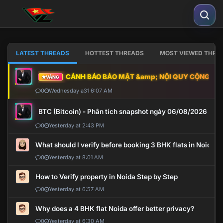
LATEST THREADS
HOTTEST THREADS
MOST VIEWED THRE
CẢNH BÁO BẢO MẬT &amp; NỘI QUY CỘNG ĐỒNG
VÀNG
0
Wednesday a31 6:07 AM
BTC (Bitcoin) - Phân tích snapshot ngày 06/08/2026
0
Yesterday at 2:43 PM
What should I verify before booking 3 BHK flats in Noida?
0
Yesterday at 8:01 AM
How to Verify property in Noida Step by Step
0
Yesterday at 6:57 AM
Why does a 4 BHK flat Noida offer better privacy?
0
Yesterday at 6:30 AM