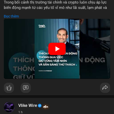
tương tự trong 24 giờ tới để xác nhận xu hướng. Không nên
Trong bối cảnh thị trường tài chính và crypto luôn chịu áp lực
hành động vội vàng dựa trên một giao dịch đơn lẻ, hãy ưu tiên
biến động mạnh từ các yếu tố vĩ mô như lãi suất, lạm phát và
quản trị rủi ro và giữ kỷ luật với kế hoạch đầu tư đã đề ra.
chính sách tiền tệ, việc duy trì tầm nhìn chiến lược trở thành
Đọc thêm
chìa khóa để đầu tư viên vượt qua giai đoạn không chắc chắn.
#8dot3271btc
#giaodichlon
#vilanh
#tamlycavoi
Thay vì phản ứng cảm xúc với những dao động ngắn hạn, các
#mempoolbtc
nhà đầu tư thành công thường tập trung vào nguyên tắc cơ
bản, phân배 tài sản hợp lý và kiên持 theo kế hoạch đã định.
Điều này không chỉ giúp giảm rủi ro mà còn tạo điều kiện để
tận dụng cơ hội khi thị trường phục hồi.
🎥 Xem video trực tiếp tại:
Nguồn: VIETSUCCESS
Vlike Wire
1 h