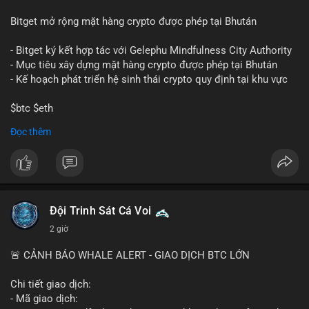
Bitget mở rộng mặt hàng crypto được phép tại Bhután
- Bitget ký kết hợp tác với Gelephu Mindfulness City Authority
- Mục tiêu xây dựng mặt hàng crypto được phép tại Bhután
- Kế hoạch phát triển hệ sinh thái crypto quy định tại khu vực
$btc $eth
Đọc thêm
#vlikevn
#titanbot
📰 Nguồn: Cointelegraph
Đội Trinh Sát Cá Voi
2 giờ
🚨 CẢNH BÁO WHALE ALERT - GIAO DỊCH BTC LỚN
Chi tiết giao dịch:
- Mã giao dịch: