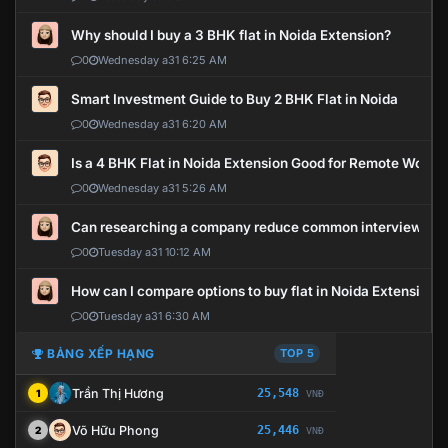
Why should I buy a 3 BHK flat in Noida Extension?
0
Wednesday a31 6:25 AM
Smart Investment Guide to Buy 2 BHK Flat in Noida
0
Wednesday a31 6:20 AM
Is a 4 BHK Flat in Noida Extension Good for Remote Work?
0
Wednesday a31 5:26 AM
Can researching a company reduce common interview mi
0
Tuesday a31 10:12 AM
How can I compare options to buy flat in Noida Extension?
0
Tuesday a31 6:30 AM
BẢNG XẾP HẠNG
TOP 5
Trần Thị Hương
25,548
1
VNĐ
Võ Hữu Phong
25,446
2
VNĐ