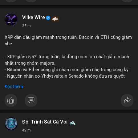
Vlike Wire
35 m
XRP dẫn đầu giảm mạnh trong tuần, Bitcoin và ETH cũng giảm
nhẹ
- XRP giảm 5,5% trong tuần, là đồng coin lớn nhất giảm mạnh
nhất trong nhóm majors.
- Bitcoin và Ether cũng ghi nhận mức giảm nhẹ trong cùng kỳ.
- Nguyên nhân do Yhdysvaltain Senado không đưa ra quyết
định về luật Clarity Act (luật cấu trúc thị trường) trước khi nghỉ
Đọc thêm
hè, đẩy việc thảo luận sang tháng 9.
- Việc trì hoãn pháp lý làm tăng sự không chắc chắn quanh
XRP và Ripple, ảnh hưởng đến tâm lý nhà đầu tư.
#binancesquare
#cryptonews
#xrp
#btc
#eth
#clarityact
#ripple
Đội Trinh Sát Cá Voi
42 m
$xrp $btc $eth