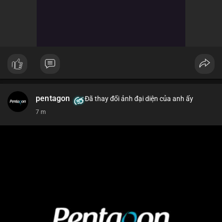
pentagon
Đã thay đổi ảnh đại diện của anh ấy
7 m