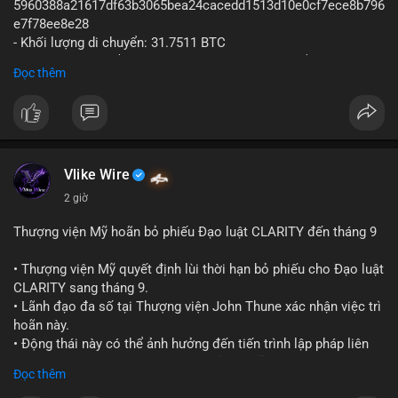
5960388a21617df63b3065bea24cacedd1513d10e0cf7ece8b796
e7f78ee8e28
- Khối lượng di chuyển: 31.7511 BTC
- Giá trị ước tính: $2,042,300.50 USD (theo thị giá $64,322.12
Đọc thêm
USD)
- Thời gian: 03:19:19 2
Vlike Wire
2 giờ
Thượng viện Mỹ hoãn bỏ phiếu Đạo luật CLARITY đến tháng 9
• Thượng viện Mỹ quyết định lùi thời hạn bỏ phiếu cho Đạo luật
CLARITY sang tháng 9.
• Lãnh đạo đa số tại Thượng viện John Thune xác nhận việc trì
hoãn này.
• Động thái này có thể ảnh hưởng đến tiến trình lập pháp liên
quan đến khung pháp lý tiền điện tử tại Mỹ.
Đọc thêm