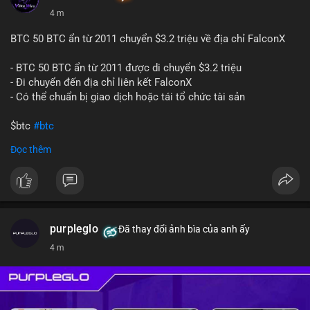
4 m
BTC 50 BTC ẩn từ 2011 chuyển $3.2 triệu về địa chỉ FalconX
- BTC 50 BTC ẩn từ 2011 được di chuyển $3.2 triệu
- Đi chuyển đến địa chỉ liên kết FalconX
- Có thể chuẩn bị giao dịch hoặc tái tổ chức tài sản
$btc
#btc
Đọc thêm
#vlikevn
#titanbot
📰 Nguồn: CoinDesk
purpleglo
Đã thay đổi ảnh bìa của anh ấy
4 m