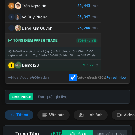
Trần Ngọc Hà
25,445
3
VNĐ
Võ Duy Phong
25,347
4
VNĐ
Đặng Kim Quỳnh
25,246
5
VNĐ
TỔNG ĐIỂM PAPER TRADE
TOP 5 · LIVE
Điểm live = số dư ví + ký quỹ + PnL chưa chốt · Chốt 12:00
ngày cuối tháng · Top 1 trên 20.000 đ nhận 30 ngày VIP Whale.
Demo123
9.922
1
đ
Hide Module
Diễn đàn
Auto-refresh (30s)
Refresh Now
Đang tải giá live...
LIVE PRICE
Tất cả
Văn bản
Hình ảnh
Video
Trung Tâm
(BTC
Biểu Đồ Xu
Danh Sách Theo