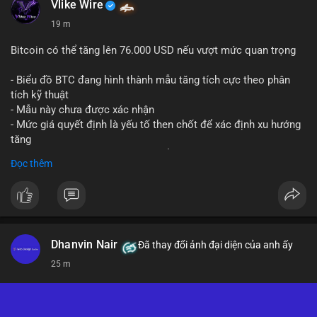
Vlike Wire
19 m
Bitcoin có thể tăng lên 76.000 USD nếu vượt mức quan trọng
- Biểu đồ BTC đang hình thành mẫu tăng tích cực theo phân
tích kỹ thuật
- Mẫu này chưa được xác nhận
- Mức giá quyết định là yếu tố then chốt để xác định xu hướng
tăng
- Nếu phá vỡ mức này, BTC có thể hướng tới 76.000 USD
Đọc thêm
#binancesquare
#cryptonews
#btc
$btc
#vlikevn
#titanbot
Dhanvin Nair
Đã thay đổi ảnh đại diện của anh ấy
25 m
📰 Nguồn: CoinDesk