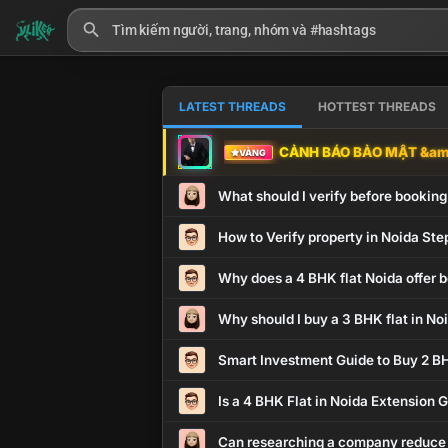
LATEST THREADS
HOTTEST THREADS
CẢNH BÁO BẢO MẬT &amp
VÀNG
What should I verify before booking
How to Verify property in Noida Ste
Why does a 4 BHK flat Noida offer b
Why should I buy a 3 BHK flat in No
Smart Investment Guide to Buy 2 BH
Is a 4 BHK Flat in Noida Extension
Can researching a company reduce