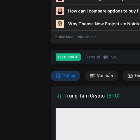
How can I compare options to buy fl
Why Choose New Projects in Noida
Hide Module
Diễn đàn
Đang tải giá live...
LIVE PRICE
Tất cả
Văn bản
Hì
Trung Tâm Crypto
(BTC)