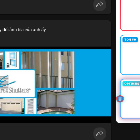
 đổi ảnh bìa của anh ấy
TON #9
OPTIMUS 