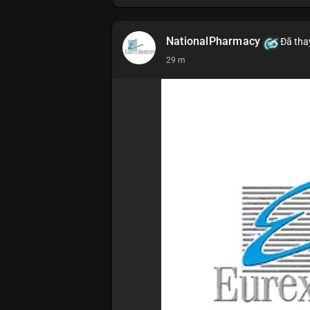
NationalPharmacy
Đã thay
29 m