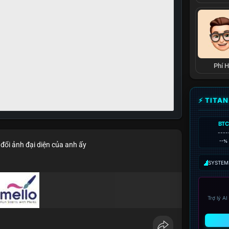
Phí 
⚡ TITA
BTC
----
--%
đổi ảnh đại diện của anh ấy
SYSTEM:
Trợ lý A