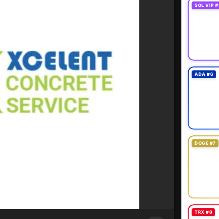
SOL VIP #
ADA #6
DOGE #7
TRX #8