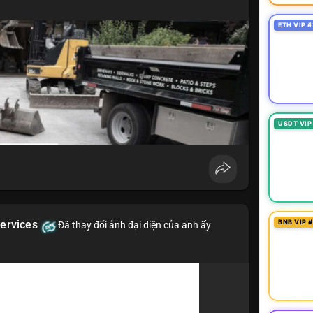
ETH VIP #
USDT VIP
BNB VIP 
ervices
Đã thay đổi ảnh đại diện của anh ấy