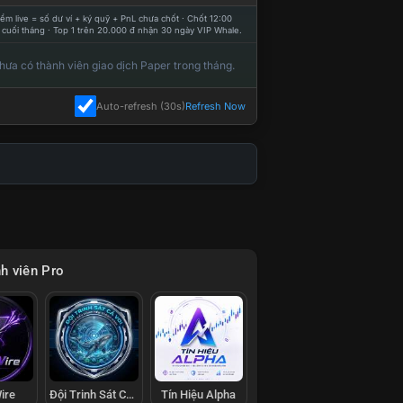
ểm live = số dư ví + ký quỹ + PnL chưa chốt · Chốt 12:00
 cuối tháng · Top 1 trên 20.000 đ nhận 30 ngày VIP Whale.
hưa có thành viên giao dịch Paper trong tháng.
Auto-refresh (30s)
Refresh Now
h viên Pro
ire
Đội Trinh Sát Cá Voi
Tín Hiệu Alpha