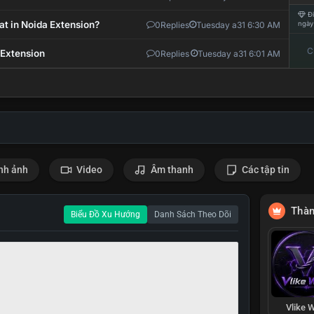
Đi
at in Noida Extension?
0
Replies
Tuesday a31 6:30 AM
ngày
C
 Extension
0
Replies
Tuesday a31 6:01 AM
nh ảnh
Video
Âm thanh
Các tập tin
Thàn
Biểu Đồ Xu Hướng
Danh Sách Theo Dõi
Vlike W