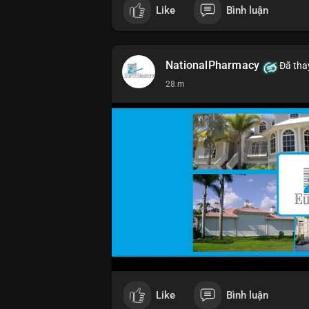
Like
Bình luận
NationalPharmacy
Đã thay
28 m
Like
Bình luận