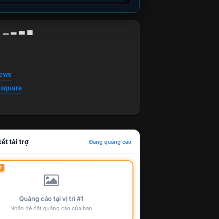
g ▁ ▂ ▃ ▄
t
news
esquare
ết tài trợ
Đăng quảng cáo
1
Quảng cáo tại vị trí #1
Nhấn để đặt quảng cáo của bạn