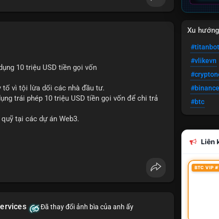
Xu hướn
#titanbo
#vlikevn
ụng 10 triệu USD tiền gọi vốn
#crypto
 tố vì tội lừa dối các nhà đầu tư.
#binanc
ng trái phép 10 triệu USD tiền gọi vốn để chi trả
#btc
lý quỹ tại các dự án Web3.
Liên k
BTC VIP #
ervices
Đã thay đổi ảnh bìa của anh ấy