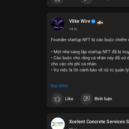
Vlike Wire
14 m
Founder startup NFT bị cáo buộc chiếm d
• Một nhà sáng lập startup NFT đã bị truy
• Cáo buộc cho rằng cá nhân này đã sử dụ
cho các chi phí cá nhân.
• Vụ việc là lời cảnh báo về rủi ro quản 
#cryptonews
#nft
#scamalert
#web3
Đọc thêm
$btc $eth
Like
Bình luận
#vlikevn
#titanbot
📰 Nguồn: CoinDesk
Xcelent Concrete Services S