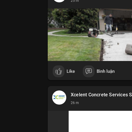
25 m
Like
Bình luận
Xcelent Concrete Services S
26 m