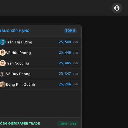
BẢNG XẾP HẠNG
TOP 5
Trần Thị Hương
25,548
VNĐ
À CHẾ TÀI XỬ LÝ VI PHẠM
Võ Hữu Phong
25,446
VNĐ
Trần Ngọc Hà
25,445
VNĐ
Võ Duy Phong
25,347
VNĐ
Đặng Kim Quỳnh
25,246
VNĐ
ỔNG ĐIỂM PAPER TRADE
TOP 5 · LIVE