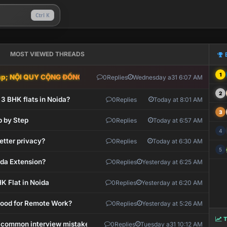
Ctrl K
MOST VIEWED THREADS
1
; NỘI QUY CỘNG ĐỒNG VLIKE.VN: HỆ THỐNG GIÁM SÁT TỰ ĐỘNG V
0
Replies
Wednesday a31 6:07 AM
2
 3 BHK flats in Noida?
0
Replies
Today at 8:01 AM
3
p by Step
0
Replies
Today at 6:57 AM
4
etter privacy?
0
Replies
Today at 6:30 AM
5
ida Extension?
0
Replies
Yesterday at 6:25 AM
K Flat in Noida
0
Replies
Yesterday at 6:20 AM
 Good for Remote Work?
0
Replies
Yesterday at 5:26 AM
T
 common interview mistakes?
0
Replies
Tuesday a31 10:12 AM