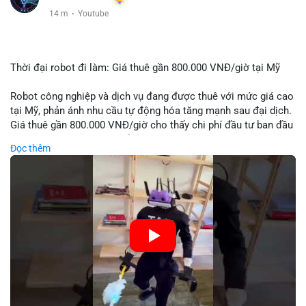
14 m
·
Youtube
Thời đại robot đi làm: Giá thuê gần 800.000 VNĐ/giờ tại Mỹ
Robot công nghiệp và dịch vụ đang được thuê với mức giá cao
tại Mỹ, phản ánh nhu cầu tự động hóa tăng mạnh sau đại dịch.
Giá thuê gần 800.000 VNĐ/giờ cho thấy chi phí đầu tư ban đầu
cao nhưng được bù đắp bằng hiệu suất làm việc 24/7 và giảm
Đọc thêm
lỗi con người. Xu hướng này có thể đẩy nhanh việc thay thế lao
động đơn giản trong sản xuất và logistics.
🎥 Xem video trực tiếp tại:
Nguồn: KIEN THUC KINH TE