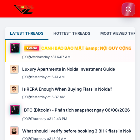
LATEST THREADS
HOTTEST THREADS
MOST VIEWED THRE
CẢNH BÁO BẢO MẬT &amp; NỘI QUY CỘNG ĐỒNG
VÀNG
0
Wednesday a31 6:07 AM
Luxury Apartments in Noida Investment Guide
0
Yesterday at 6:13 AM
Is RERA Enough When Buying Flats in Noida?
0
Yesterday at 5:37 AM
BTC (Bitcoin) - Phân tích snapshot ngày 06/08/2026
0
Thursday a31 2:43 PM
What should I verify before booking 3 BHK flats in Noida?
0
Thursday a31 8:01 AM