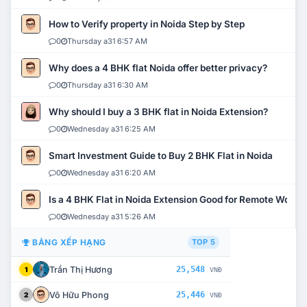
How to Verify property in Noida Step by Step
0
Thursday a31 6:57 AM
Why does a 4 BHK flat Noida offer better privacy?
0
Thursday a31 6:30 AM
Why should I buy a 3 BHK flat in Noida Extension?
0
Wednesday a31 6:25 AM
Smart Investment Guide to Buy 2 BHK Flat in Noida
0
Wednesday a31 6:20 AM
Is a 4 BHK Flat in Noida Extension Good for Remote Work?
0
Wednesday a31 5:26 AM
BẢNG XẾP HẠNG
TOP 5
Trần Thị Hương
25,548
1
VNĐ
Võ Hữu Phong
25,446
2
VNĐ