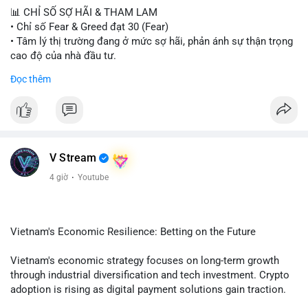
📊 CHỈ SỐ SỢ HÃI & THAM LAM
• Chỉ số Fear & Greed đạt 30 (Fear)
• Tâm lý thị trường đang ở mức sợ hãi, phản ánh sự thận trọng
cao độ của nhà đầu tư.
Đọc thêm
📈 XU HƯỚNG TÌM KIẾM & THẢO LUẬN
• CoinGecko Trending: PONS, PENGU, ONDO, WKC, HEI,
CASHCAT, CRO.
• LunarCrush Trending: Ethereum, Solana, Dogecoin, Polkadot,
Chainlink, Litecoin.
• Google Trends Việt Nam: Giá vàng thế giới, Giải bóng đá
V Stream
Ngoại hạng Anh, Tin 24h, Trường đại học.
4 giờ
·
Youtube
💬 DÒNG CHẢY TIN TỨC & TRUYỀN THÔNG
• Tin tức kinh tế: Mỹ mất 23.000 việc làm trong tháng 7, thấp
hơn nhiều so với kỳ vọng.
Vietnam's Economic Resilience: Betting on the Future
• Pháp lý: Thượng viện Mỹ lùi việc bỏ phiếu Clarity Act sang
tháng 9; Thượng nghị sĩ Warren yêu cầu luật pháp không do
Vietnam's economic strategy focuses on long-term growth
ngành crypto tự viết.
through industrial diversification and tech investment. Crypto
• Binance Square: Cộng đồng tập trung thảo luận về các lệnh
adoption is rising as digital payment solutions gain traction.
Long/Short, quản lý lãi lỗ chưa ghi nhận và các chiến dịch
Government policies support startups and foreign investment,