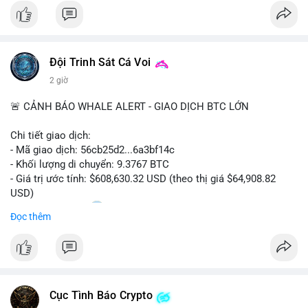
$btc
#vlikevn
#titanbot
Đội Trinh Sát Cá Voi
📰 Nguồn: CoinDesk
2 giờ
🚨 CẢNH BÁO WHALE ALERT - GIAO DỊCH BTC LỚN
Chi tiết giao dịch:
- Mã giao dịch: 56cb25d2...6a3bf14c
- Khối lượng di chuyển: 9.3767 BTC
- Giá trị ước tính: $608,630.32 USD (theo thị giá $64,908.82
USD)
- Thời gian: 02:20
0 2026-08-08 UTC
Đọc thêm
Nhận định phân tích:
Giao dịch gần 610 nghìn USD được thực hiện trong khung giờ
sáng sớm, thời điểm thanh khoản mỏng, cho thấy chủ ví ưu
tiên sự riêng tư hơn là tốc độ khớp lệnh. Với khối lượng trung
Cục Tình Báo Crypto
bình lớn này, khả năng cao là cá voi đang tái phân bổ tài sản