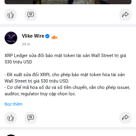
Vlike Wire
39 m
XRP Ledger sửa đổi bảo mật token tài sản Wall Street trị giá
530 triệu USD
- Đề xuất sửa đổi XRPL cho phép bảo mật token hóa tài sản
Wall Street trị giá 530 triệu USD.
- Cơ chế mã hóa số dư và số tiền chuyển, vẫn cho phép issuer,
auditor, regulator truy cập chọn lọc.
- Mục tiêu: tăng tính riêng tư, tuân thủ quy định, bảo vệ dữ liệu
Đọc thêm
tài chính.
- Đề xuất đang được xem xét bởi cộng đồng XRPL và các tổ
chức tài chính.
#binancesquare
#cryptonews
#xrp