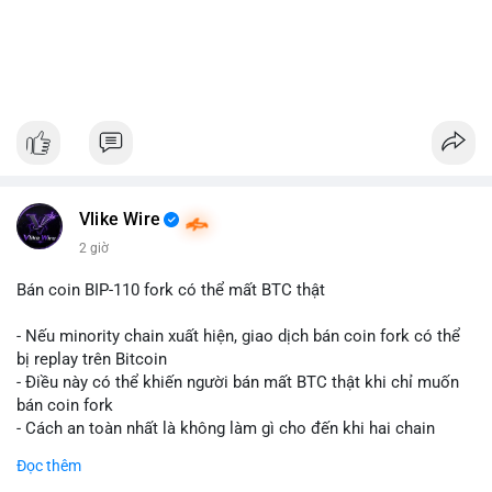
Vlike Wire
2 giờ
Bán coin BIP-110 fork có thể mất BTC thật
- Nếu minority chain xuất hiện, giao dịch bán coin fork có thể
bị replay trên Bitcoin
- Điều này có thể khiến người bán mất BTC thật khi chỉ muốn
bán coin fork
- Cách an toàn nhất là không làm gì cho đến khi hai chain
được tách riêng
Đọc thêm
-
#binancesquare
#cryptonews
#btc
#bip110