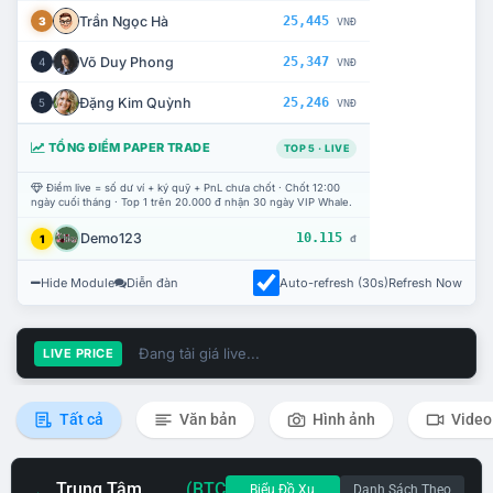
Trần Ngọc Hà
25,445
3
VNĐ
Võ Duy Phong
25,347
4
VNĐ
Đặng Kim Quỳnh
25,246
5
VNĐ
TỔNG ĐIỂM PAPER TRADE
TOP 5 · LIVE
Điểm live = số dư ví + ký quỹ + PnL chưa chốt · Chốt 12:00
ngày cuối tháng · Top 1 trên 20.000 đ nhận 30 ngày VIP Whale.
Demo123
10.115
1
đ
Hide Module
Diễn đàn
Auto-refresh (30s)
Refresh Now
Đang tải giá live...
LIVE PRICE
Tất cả
Văn bản
Hình ảnh
Video
Trung Tâm
(BTC
Biểu Đồ Xu
Danh Sách Theo