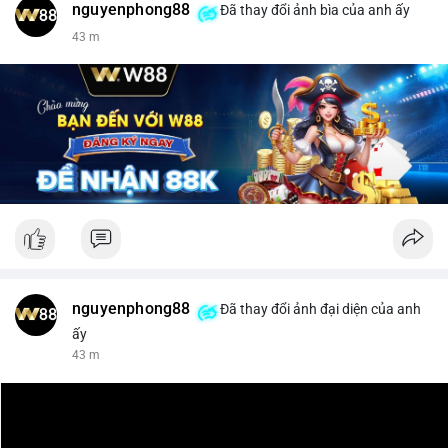
nguyenphong88
Đã thay đổi ảnh bìa của anh ấy
$xrp
43 m
#vlikevn
#titanbot
📰 Nguồn: CoinDesk
nguyenphong88
Đã thay đổi ảnh đại diện của anh
ấy
43 m