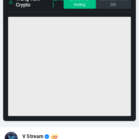
Crypto
)
Hướng
Dõi
V Stream