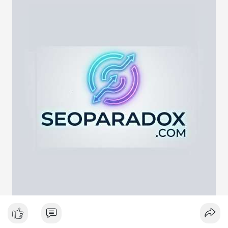
lực cung ngắn hạn. Tuy nhiên, nếu địa chỉ nhận là ví lạnh hoặc
ví tích lũy, động thái này phản ánh chiến lược nắm giữ dài hạn
giữa lúc thị trường biến động quanh mốc 65,000 USD. Việc
giao dịch chưa được xác nhận làm tăng sự chú ý của giới đầu
tư, có thể gây ra biến động giá tức thời.
Lời khuyên ngắn gọn cho nhà đầu tư nhỏ lẻ:
Hãy theo dõi xác nhận giao dịch và dòng tiền tiếp theo. Nếu
BTC bị chuyển lên sàn trong khung giờ thanh khoản thấp, hãy
thận trọng với nhịp điều chỉnh ngắn hạn. Không nên hành động
theo cảm xúc, hãy đặt lệnh dựa trên vùng hỗ trợ và kháng cự rõ
ràng.
#21dot71btc
#mempoolbtc
#chuyentiencavoi
#aplucban
#biendonggia