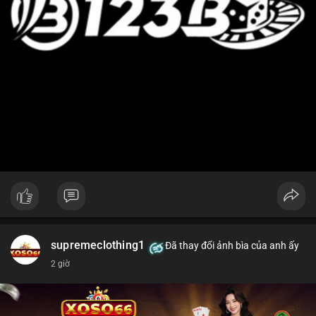
supremeclothing1
Đã thay đổi ảnh bìa của anh ấy
2 giờ