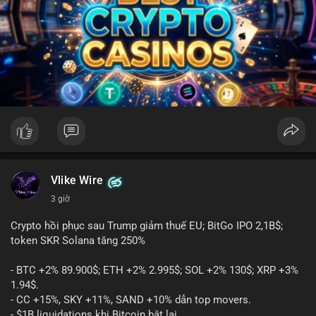
Vlike Wire
3 giờ
Crypto hồi phục sau Trump giảm thuế EU; BitGo IPO 2,1B$;
token SKR Solana tăng 250%
- BTC +2% 89.900$; ETH +2% 2.995$; SOL +2% 130$; XRP +3%
1.94$.
- CC +15%, SKY +11%, SAND +10% dẫn top movers.
- $1B liquidations khi Bitcoin bật lại.