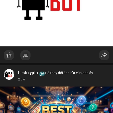
bestcrypto
Đã thay đổi ảnh bìa của anh ấy
2 giờ