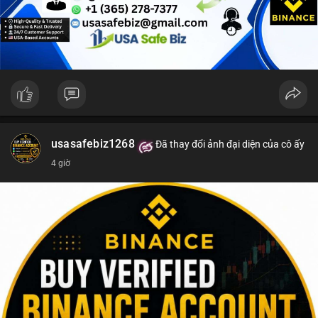
Lời khuyên cho nhà đầu tư nhỏ lẻ: Theo dõi sát điểm đến của
dòng tiền này trong 24-48 giờ tới. Nếu BTC được nạp lên sàn
giao dịch, hãy thận trọng với khả năng điều chỉnh giá và cân
nhắc chốt lời một phần. Ngược lại, nếu dòng tiền chuyển vào ví
lạnh, đây là cơ hội để xem xét gia tăng vị thế trong dài hạn.
#152dot5btc
#giaodichlon
#aplucban
#vilanh
#btcmempool
usasafebiz1268
Đã thay đổi ảnh đại diện của cô ấy
4 giờ