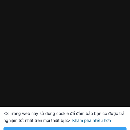
<3 Trang web này sử dụng cookie để đảm bảo bạn có được trải
nghiệm tốt nhất trên mọi thiết bị ℇ>
Khám phá nhiều hơn
Solana
BNB
20.77
$76.26
$601
+0.31%
SOL
+3.26%
BNB