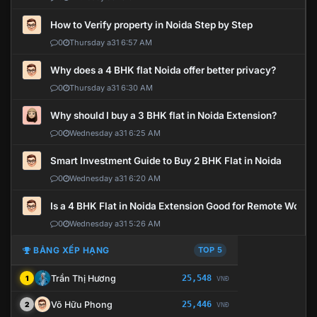
How to Verify property in Noida Step by Step
0
Thursday a31 6:57 AM
Why does a 4 BHK flat Noida offer better privacy?
0
Thursday a31 6:30 AM
Why should I buy a 3 BHK flat in Noida Extension?
0
Wednesday a31 6:25 AM
Smart Investment Guide to Buy 2 BHK Flat in Noida
0
Wednesday a31 6:20 AM
Is a 4 BHK Flat in Noida Extension Good for Remote Work?
0
Wednesday a31 5:26 AM
BẢNG XẾP HẠNG
TOP 5
Trần Thị Hương
25,548
1
VNĐ
Võ Hữu Phong
25,446
2
VNĐ