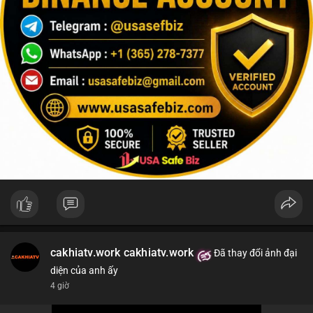
cakhiatv.work cakhiatv.work
Đã thay đổi ảnh đại
diện của anh ấy
4 giờ