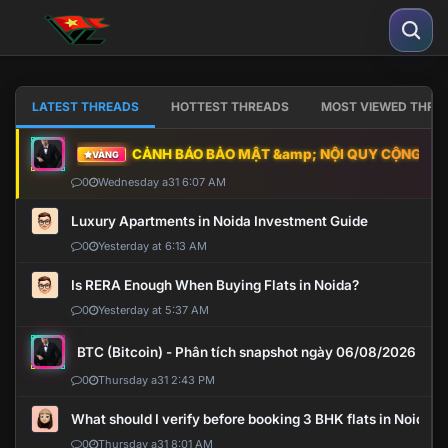
LATEST THREADS
HOTTEST THREADS
MOST VIEWED THRE
CẢNH BÁO BẢO MẬT &amp; NỘI QUY CỘNG ĐỒNG
VÀNG
0
Wednesday a31 6:07 AM
Luxury Apartments in Noida Investment Guide
0
Yesterday at 6:13 AM
Is RERA Enough When Buying Flats in Noida?
0
Yesterday at 5:37 AM
BTC (Bitcoin) - Phân tích snapshot ngày 06/08/2026
0
Thursday a31 2:43 PM
What should I verify before booking 3 BHK flats in Noida?
0
Thursday a31 8:01 AM