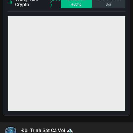
Crypto
)
Hướng
Dõi
Đội Trinh Sát Cá Voi