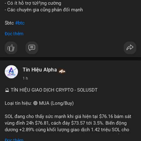
gây sốc thanh khoản tức thời, nhưng vẫn đủ sức tạo biến động
- Có ít hỗ trợ từ礿ng cường
tâm lý ngắn hạn nếu hướng đến sàn tập trung.
- Các chuyên gia cũng phản đối mạnh
Lời khuyên cho nhà đầu tư nhỏ lẻ:
$btc
#btc
Theo dõi các giao dịch tiếp theo từ cùng địa chỉ ví để xác nhận
Đọc thêm
hướng đi của dòng tiền. Tránh hành động theo cảm xúc, ưu
#vlikevn
#titanbot
tiên quản trị rủi ro và không mở vị thế lớn trước khi có tín hiệu
rõ ràng về đích đến của số BTC này.
📰 Nguồn: CoinDesk
#94dot58btc
#vilanh
#chuyentiencavoi
#btcmempool
#dongtienlon
Tín Hiệu Alpha
1 h
🔮 TÍN HIỆU GIAO DỊCH CRYPTO - SOLUSDT
Loại tín hiệu: 🟢 MUA (Long/Buy)
SOL đang cho thấy sức mạnh khi giá hiện tại $76.16 bám sát
vùng đỉnh 24h $76.81, cách đáy $73.57 tới 3.5%. Biến động
dương +2.89% cùng khối lượng giao dịch 1.42 triệu SOL cho
thấy lực cầu chủ động đang chiếm ưu thế, phe mua kiểm soát
Đọc thêm