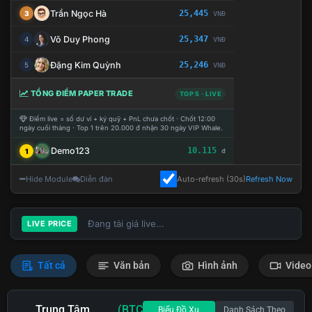
Trần Ngọc Hà
25,445
3
VNĐ
Võ Duy Phong
25,347
4
VNĐ
Đặng Kim Quỳnh
25,246
5
VNĐ
TỔNG ĐIỂM PAPER TRADE
TOP 5 · LIVE
Điểm live = số dư ví + ký quỹ + PnL chưa chốt · Chốt 12:00
ngày cuối tháng · Top 1 trên 20.000 đ nhận 30 ngày VIP Whale.
Demo123
10.115
1
đ
Hide Module
Diễn đàn
Auto-refresh (30s)
Refresh Now
Đang tải giá live...
LIVE PRICE
Tất cả
Văn bản
Hình ảnh
Video
Trung Tâm
(BTC
Biểu Đồ Xu
Danh Sách Theo