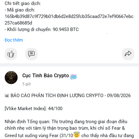
Chi tiết giao dịch:
- Mã giao dịch:
165b4b39d87c9f729b01db6d2e8d25fcb35caad72e7ef90667ebc
257ca68685d
- Khối lượng di chuyển: 90.9453 BTC
- Giá trị ước tính: $5,896,958.66 USD (theo thị giá $64,840.69
Đọc thêm
USD)
- Thời gian: 02:19:41 2026-08-09 UTC
Nhận định hành vi: Khối lượng gần 91 BTC, tương đương gần 6
triệu USD, được chuyển trong một giao dịch duy nhất cho thấy
Cục Tình Báo Crypto
chủ thể có quy mô tài chính lớn. Nếu điểm đến là ví sàn giao
5 giờ
dịch tập trung, áp lực bán tiềm năng có thể hình thành trong
ngắn hạn. Ngược lại, nếu dòng tiền đổ về ví lạnh hoặc ví tự
📊 BÁO CÁO PHÂN TÍCH ĐỊNH LƯỢNG CRYPTO - 09/08/2026
quản lý, động thái này phản ánh chiến lược tích lũy dài hạn,
giảm thiểu rủi ro sàn. Việc thiếu thông tin địa chỉ nguồn/đích
[Vlike Market Index]: 44/100
khiến nhà đầu tư cần thận trọng, theo dõi thêm các giao dịch
xác nhận tiếp theo để xác định xu hướng dòng tiền lớn trước
Nhận định Tổng quan: Thị trường đang trong giai đoạn điều
khi hành động.
chỉnh nhẹ với tâm lý thận trọng bao trùm, khi chỉ số Fear &
Greed tụt xuống vùng Fear (31/10
cho thấy nhà đầu tư đang