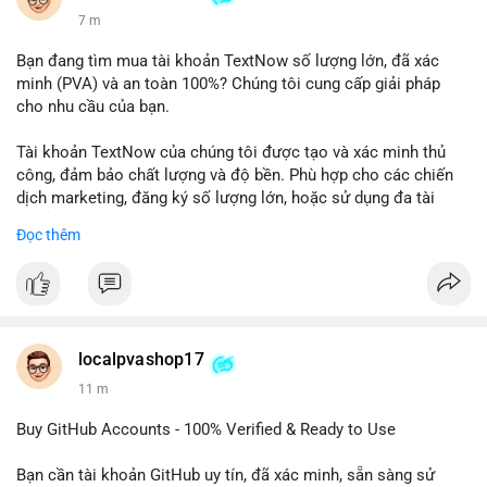
7 m
Bạn đang tìm mua tài khoản TextNow số lượng lớn, đã xác
minh (PVA) và an toàn 100%? Chúng tôi cung cấp giải pháp
cho nhu cầu của bạn.
Tài khoản TextNow của chúng tôi được tạo và xác minh thủ
công, đảm bảo chất lượng và độ bền. Phù hợp cho các chiến
dịch marketing, đăng ký số lượng lớn, hoặc sử dụng đa tài
khoản.
Đọc thêm
Đặt hàng ngay hôm nay để nhận ưu đãi tốt nhất! Liên hệ với
chúng tôi qua:
- WhatsApp: +1 660 215-8938
- Telegram: @localpvashop
- Email: localpvashop@gmail.com
localpvashop17
11 m
Phản hồi nhanh trong vòng 24 giờ. Mua ngay để trải nghiệm
dịch vụ chuyên nghiệp!
Buy GitHub Accounts - 100% Verified & Ready to Use
#buytextnowaccounts
#pva
#textnow
Bạn cần tài khoản GitHub uy tín, đã xác minh, sẵn sàng sử