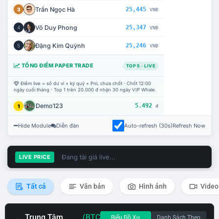
Trần Ngọc Hà
25,445
3
VNĐ
Võ Duy Phong
25,347
4
VNĐ
Đặng Kim Quỳnh
25,246
5
VNĐ
TỔNG ĐIỂM PAPER TRADE
TOP 5 · LIVE
Điểm live = số dư ví + ký quỹ + PnL chưa chốt · Chốt 12:00
ngày cuối tháng · Top 1 trên 20.000 đ nhận 30 ngày VIP Whale.
Demo123
5.492
1
đ
Hide Module
Diễn đàn
Auto-refresh (30s)
Refresh Now
Đang tải giá live...
LIVE PRICE
Tất cả
Văn bản
Hình ảnh
Video
Trung Tâm
(BTC
Biểu Đồ Xu
Danh Sách Theo