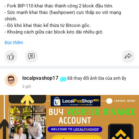
- Fork BIP-110 khai thác thành công 2 block đầu tiên.
- Sức mạnh khai thác (hashpower) cực thấp so với mạng
chính.
- Độ khó khai thác kế thừa từ Bitcoin gốc.
- Khoảng cách giữa các block kéo dài nhiều giờ.
- Cả hai chuỗi vẫn chấp nhận cùng một giao dịch.
Đọc thêm
#bitcoin
#btc
#cryptonews
#blockchain
#bip110
$btc
#vlikevn
#titanbot
localpvashop17
Đã thay đổi ảnh bìa của anh ấy
2 giờ
📰 Nguồn: CoinDesk