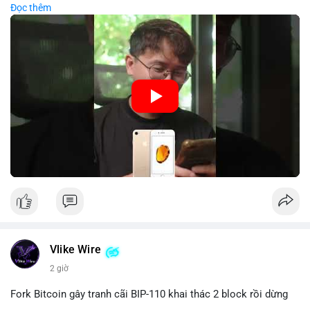
Đọc thêm
nên kết hợp với biện pháp dự phòng như sao lưu khóa và chọn
#89btc
#mempoolbitcoin
#dongtiencavoi
#aplucban
nhà sản xuất uy tín.
#phantichonchain
🎥 Xem video trực tiếp tại:
Nguồn: 5 Phút Crypto
Vlike Wire
2 giờ
Fork Bitcoin gây tranh cãi BIP-110 khai thác 2 block rồi dừng