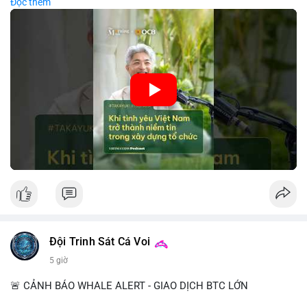
Đọc thêm
các công ty blockchain và tiền mã hoá. Sự tăng cường niềm
tin này giúp giảm rủi ro thị trường, cải thiện chi phí vốn và thúc
đẩy sự phát triển bền vững của ngành công nghệ tài chính. Các
nhà quản lý cần khai thác tinh thần này để xây dựng chiến lược
phát triển bền vững và thu hút vốn đầu tư.
🎥 Xem video trực tiếp tại:
Nguồn: VIETSUCCESS
Đội Trinh Sát Cá Voi
5 giờ
🚨 CẢNH BÁO WHALE ALERT - GIAO DỊCH BTC LỚN