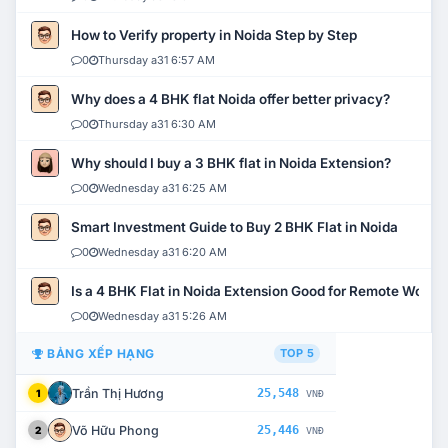
How to Verify property in Noida Step by Step
0
Thursday a31 6:57 AM
Why does a 4 BHK flat Noida offer better privacy?
0
Thursday a31 6:30 AM
Why should I buy a 3 BHK flat in Noida Extension?
0
Wednesday a31 6:25 AM
Smart Investment Guide to Buy 2 BHK Flat in Noida
0
Wednesday a31 6:20 AM
Is a 4 BHK Flat in Noida Extension Good for Remote Work?
0
Wednesday a31 5:26 AM
BẢNG XẾP HẠNG
TOP 5
Trần Thị Hương
25,548
1
VNĐ
Võ Hữu Phong
25,446
2
VNĐ