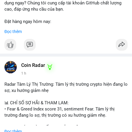
dụng ngay? Chúng tôi cung cấp tài khoản GitHub chất lượng
cao, đáp ứng nhu cầu của bạn.
Đặt hàng ngay hôm nay:
✅ Order Now: localpvashop
Đọc thêm
✅ Phản hồi trong 24 giờ
✅ WhatsApp: +1 (66
215-8938
✅ Telegram: @localpvashop
✅ Email: localpvashop@gmail.com
Coin Radar
Liên hệ ngay để được tư vấn và hỗ trợ nhanh nhất!
1 h
Radar Tâm Lý Thị Trường: Tâm lý thị trường crypto hiện đang lo
sợ, xu hướng giảm nhẹ
📊 CHỈ SỐ SỢ HÃI & THAM LAM:
• Fear & Greed Index score 31, sentiment Fear. Tâm lý thị
trường đang lo sợ, thị trường có xu hướng giảm nhẹ.
📈 XU HƯỚNG TÌM KIẾM & THẢO LUẬN:
Đọc thêm