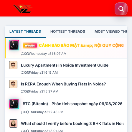
LATEST THREADS
HOTTEST THREADS
MOST VIEWED THRE
CẢNH BÁO BẢO MẬT &amp; NỘI QUY CỘNG ĐỒNG
VÀNG
0
Wednesday a31 6:07 AM
Luxury Apartments in Noida Investment Guide
0
Friday a31 6:13 AM
Is RERA Enough When Buying Flats in Noida?
0
Friday a31 5:37 AM
BTC (Bitcoin) - Phân tích snapshot ngày 06/08/2026
0
Thursday a31 2:43 PM
What should I verify before booking 3 BHK flats in Noida?
0
Thursday a31 8:01 AM