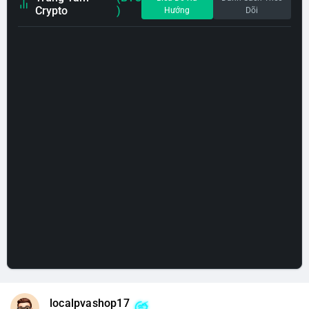
Crypto
)
Hướng
Dõi
localpvashop17