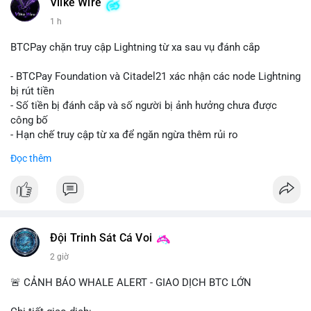
dấu hiệu của việc gom ví lạnh hoặc chuẩn bị thanh khoản cho
Vlike Wire
giao dịch OTC. Áp lực bán trực tiếp lên sàn là thấp, nhưng tâm
1 h
lý thị trường có thể dao động nhẹ do sự chú ý vào dòng tiền
lớn.
BTCPay chặn truy cập Lightning từ xa sau vụ đánh cắp
Nhà đầu tư nhỏ lẻ nên theo dõi xác nhận giao dịch và dòng
- BTCPay Foundation và Citadel21 xác nhận các node Lightning
tiền tiếp theo từ ví nguồn. Không nên hành động vội vàng dựa
bị rút tiền
trên một giao dịch đơn lẻ; hãy quan sát thêm 2-3 khối lượng
- Số tiền bị đánh cắp và số người bị ảnh hưởng chưa được
tương tự trong 24 giờ tới để xác định xu hướng rõ ràng.
công bố
- Hạn chế truy cập từ xa để ngăn ngừa thêm rủi ro
#10btc
#648kusd
#mempoolbtc
#taicocauvi
#giaodichlon
Đọc thêm
#binancesquare
#cryptonews
#btcpay
#lightningnetwork
#btc
$btc
#vlikevn
#titanbot
Đội Trinh Sát Cá Voi
📰 Nguồn: Cointelegraph
2 giờ
🚨 CẢNH BÁO WHALE ALERT - GIAO DỊCH BTC LỚN