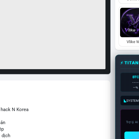
Vlike W
⚡ TITA
BTC
----
--%
SYSTEM:
ừ hack N Korea
sản
Trợ lý A
ép
o dịch