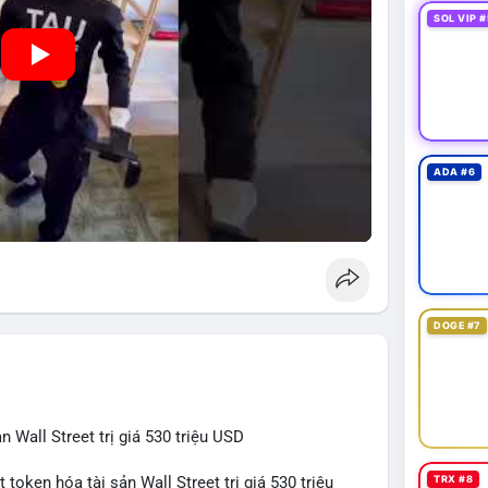
SOL VIP #
ADA #6
DOGE #7
 Wall Street trị giá 530 triệu USD
TRX #8
token hóa tài sản Wall Street trị giá 530 triệu