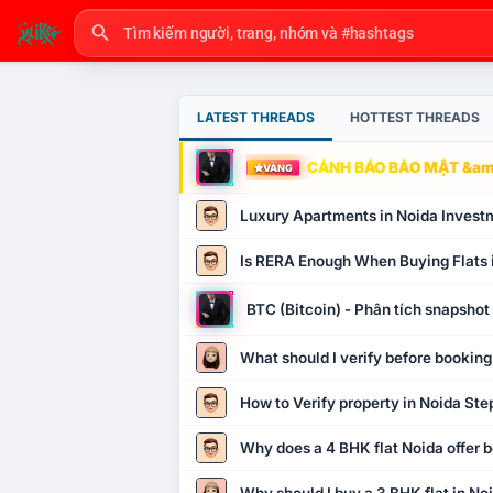
LATEST THREADS
HOTTEST THREADS
CẢNH BÁO BẢO MẬT &amp
VÀNG
Luxury Apartments in Noida Invest
Is RERA Enough When Buying Flats 
BTC (Bitcoin) - Phân tích snapsho
What should I verify before booking
How to Verify property in Noida Ste
Why does a 4 BHK flat Noida offer b