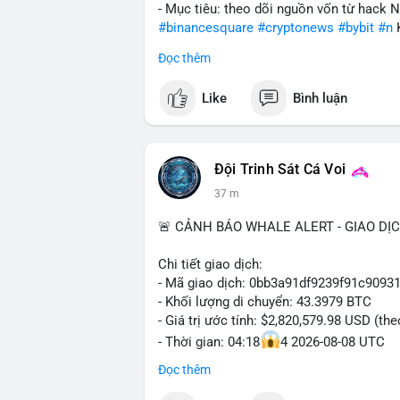
- Mục tiêu: theo dõi nguồn vốn từ hack 
#binancesquare
#cryptonews
#bybit
#n
Đọc thêm
$btc $eth
Like
Bình luận
#vlikevn
#titanbot
📰 Nguồn: Cointelegraph
Đội Trinh Sát Cá Voi
38 m
🚨 CẢNH BÁO WHALE ALERT - GIAO DỊ
Chi tiết giao dịch:
- Mã giao dịch: 0bb3a91df9239f91c909
- Khối lượng di chuyển: 43.3979 BTC
- Giá trị ước tính: $2,820,579.98 USD (th
- Thời gian: 04:18
4 2026-08-08 UTC
Đọc thêm
Nhận định phân tích hành vi của Cá voi 
tương đương 2.82 triệu USD, một con số 