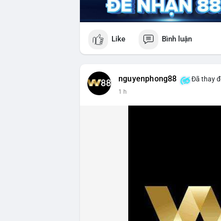
Like
Bình luận
nguyenphong88
Đã thay đ
1 h