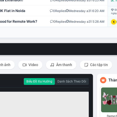
ida Extension?
0
Replies
Wednesday a31 6:25 AM
T
Đi
K Flat in Noida
0
Replies
Wednesday a31 6:20 AM
ngày
 Good for Remote Work?
0
Replies
Wednesday a31 5:26 AM
1
nh ảnh
Video
Âm thanh
Các tập tin
Thàn
Biểu Đồ Xu Hướng
Danh Sách Theo Dõi
Demo1