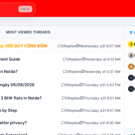
Ctrl K
MOST VIEWED THREADS
1
; NỘI QUY CỘNG ĐỒNG VLIKE.VN: HỆ THỐNG GIÁM SÁT TỰ ĐỘNG V
0
Replies
Wednesday a31 6:07 AM
2
ment Guide
0
Replies
Yesterday at 6:13 AM
3
in Noida?
0
Replies
Yesterday at 5:37 AM
4
t ngày 06/08/2026
0
Replies
Thursday a31 2:43 PM
5
 3 BHK flats in Noida?
0
Replies
Thursday a31 8:01 AM
p by Step
0
Replies
Thursday a31 6:57 AM
etter privacy?
0
Replies
Thursday a31 6:30 AM