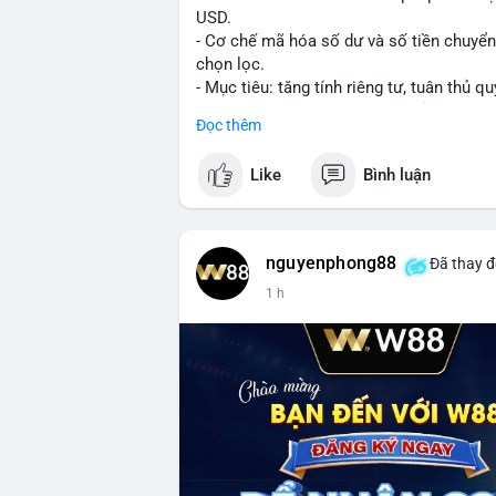
USD.
- Cơ chế mã hóa số dư và số tiền chuyển, 
chọn lọc.
- Mục tiêu: tăng tính riêng tư, tuân thủ qu
- Đề xuất đang được xem xét bởi cộng đồ
Đọc thêm
#binancesquare
#cryptonews
#xrp
Like
Bình luận
$xrp
#vlikevn
#titanbot
nguyenphong88
Đã thay đ
1 h
📰 Nguồn: CoinDesk