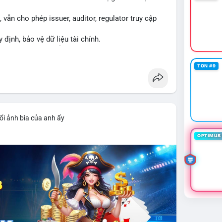
vẫn cho phép issuer, auditor, regulator truy cập
y định, bảo vệ dữ liệu tài chính.
ng XRPL và các tổ chức tài chính.
TON #9
ổi ảnh bìa của anh ấy
OPTIMUS 