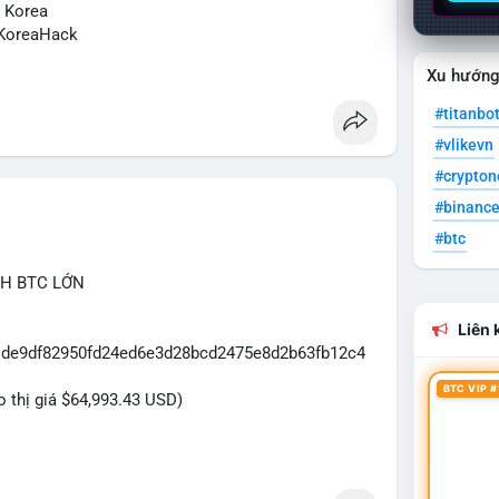
N Korea
KoreaHack
Xu hướn
#titanbo
#vlikevn
#crypto
#binanc
#btc
CH BTC LỚN
Liên k
31de9df82950fd24ed6e3d28bcd2475e8d2b63fb12c4
BTC VIP #
eo thị giá $64,993.43 USD)
dựa trên giao dịch này: Khối lượng 43.3979 BTC
đủ lớn để tạo áp lực thanh khoản tức thời. Hành vi