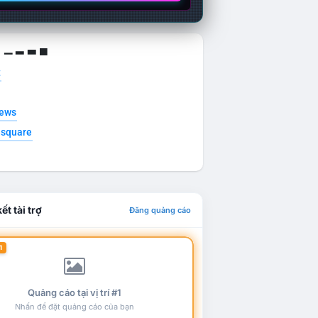
g ▁ ▂ ▃ ▄
t
news
esquare
ết tài trợ
Đăng quảng cáo
1
Quảng cáo tại vị trí #1
Nhấn để đặt quảng cáo của bạn