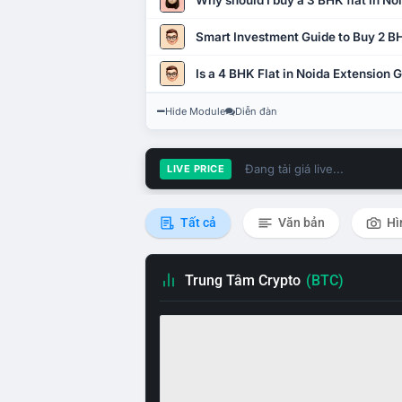
Why should I buy a 3 BHK flat in No
Smart Investment Guide to Buy 2 BH
Is a 4 BHK Flat in Noida Extension
Hide Module
Diễn đàn
Đang tải giá live...
LIVE PRICE
Tất cả
Văn bản
Hì
Trung Tâm Crypto
(BTC)