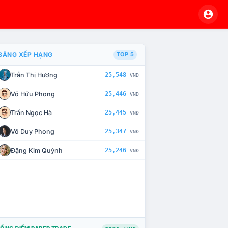
BẢNG XẾP HẠNG
TOP 5
Trần Thị Hương
25,548
VNĐ
À CHẾ TÀI XỬ LÝ VI PHẠM
Võ Hữu Phong
25,446
VNĐ
Trần Ngọc Hà
25,445
VNĐ
Võ Duy Phong
25,347
VNĐ
Đặng Kim Quỳnh
25,246
VNĐ