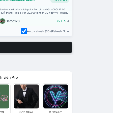
ỔNG ĐIỂM PAPER TRADE
TOP 5 · LIVE
ểm live = số dư ví + ký quỹ + PnL chưa chốt · Chốt 12:00
 cuối tháng · Top 1 trên 20.000 đ nhận 30 ngày VIP Whale.
Demo123
10.115
đ
Auto-refresh (30s)
Refresh Now
h viên Pro
23
Sơn Vlike
V Stream