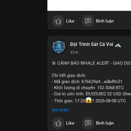
Like
Bình luận
Đội Trinh Sát Cá Voi
33 m
🚨 CẢNH BÁO WHALE ALERT - GIAO DỊ
Chi tiết giao dịch:
- Mã giao dịch: b76629a9...adbd9c51
- Khối lượng di chuyển: 152.5068 BTC
- Giá trị ước tính: $9,929,802.52 USD (th
- Thời gian: 17:20
1 2026-08-08 UTC
Đọc thêm
Nhận định phân tích hành vi của Cá voi d
gần 10 triệu USD được di chuyển trong m
Like
Bình luận
chức lớn hoặc cá voi đang tái cơ cấu dan