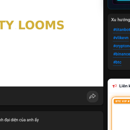
Xu hướn
#titanbo
#vlikevn
#crypto
#binanc
#btc
Liên k
BTC VIP #
nh đại diện của anh ấy