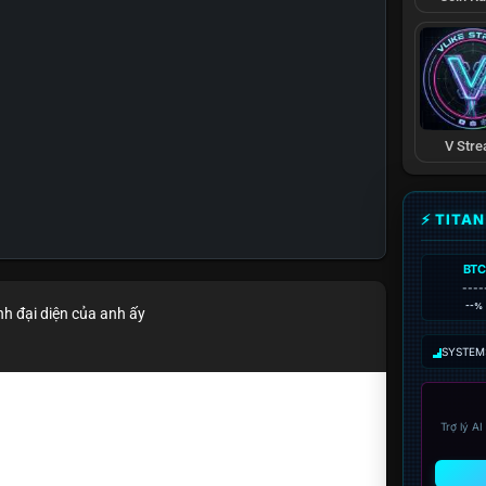
V Str
⚡ TITA
BTC
----
--%
nh đại diện của anh ấy
SYSTEM:
Trợ lý A