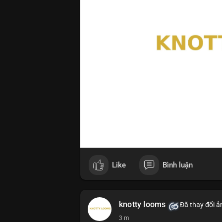
Like
Bình luận
knotty looms
Đã thay đổi ả
3 m