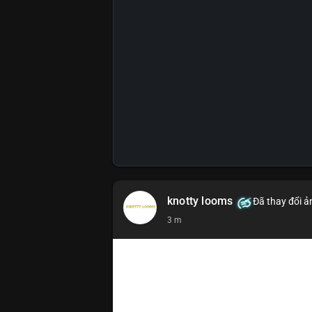
knotty looms
Đã thay đổi ả
3 m