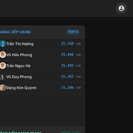
BẢNG XẾP HẠNG
TOP 5
Trần Thị Hương
25,548
VNĐ
À CHẾ TÀI XỬ LÝ VI PHẠM
Võ Hữu Phong
25,446
VNĐ
Trần Ngọc Hà
25,445
VNĐ
Võ Duy Phong
25,347
VNĐ
Đặng Kim Quỳnh
25,246
VNĐ