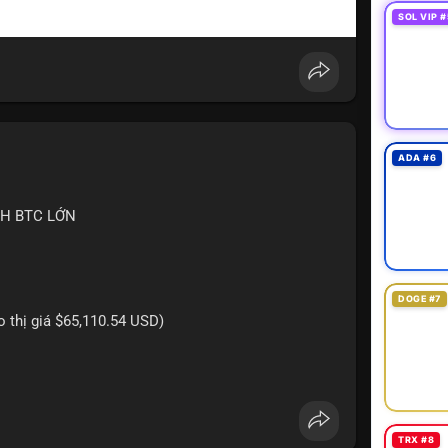
SOL VIP #
ADA #6
CH BTC LỚN
DOGE #7
eo thị giá $65,110.54 USD)
ựa trên giao dịch này: Khối lượng 152.5 BTC trị giá
ột giao dịch duy nhất cho thấy dấu hiệu của một tổ
h mục. Với mức giá hiện tại, động thái này có thể
TRX #8