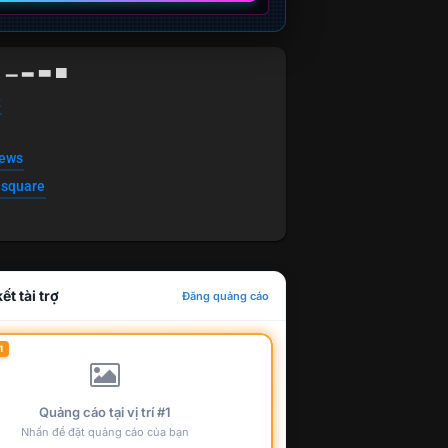
g ▁ ▂ ▃ ▄
t
news
esquare
ết tài trợ
Đăng quảng cáo
1
Quảng cáo tại vị trí #1
Nhấn để đặt quảng cáo của bạn