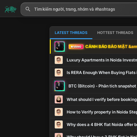
LATEST THREADS
HOTTEST THREADS
CẢNH BÁO BẢO MẬT &amp
VÀNG
Luxury Apartments in Noida Invest
Is RERA Enough When Buying Flats 
BTC (Bitcoin) - Phân tích snapsho
What should I verify before booking
How to Verify property in Noida Ste
Why does a 4 BHK flat Noida offer b