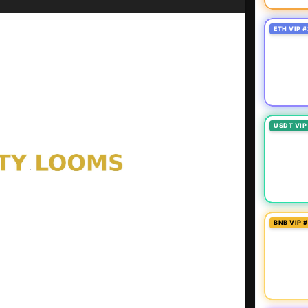
ETH VIP #
USDT VIP
BNB VIP 