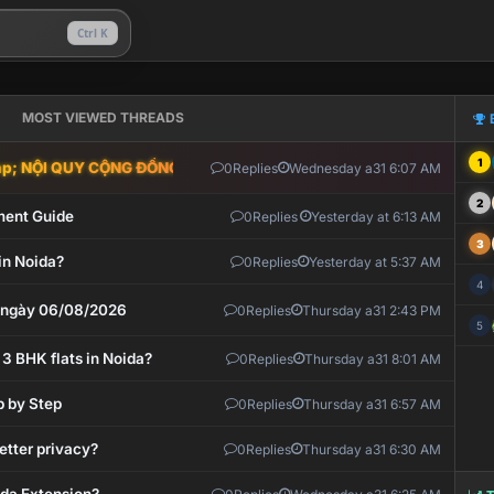
Ctrl K
MOST VIEWED THREADS
1
; NỘI QUY CỘNG ĐỒNG VLIKE.VN: HỆ THỐNG GIÁM SÁT TỰ ĐỘNG V
0
Replies
Wednesday a31 6:07 AM
2
ment Guide
0
Replies
Yesterday at 6:13 AM
3
in Noida?
0
Replies
Yesterday at 5:37 AM
4
t ngày 06/08/2026
0
Replies
Thursday a31 2:43 PM
5
 3 BHK flats in Noida?
0
Replies
Thursday a31 8:01 AM
p by Step
0
Replies
Thursday a31 6:57 AM
etter privacy?
0
Replies
Thursday a31 6:30 AM