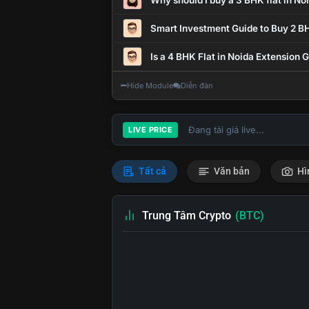
Why should I buy a 3 BHK flat in No
Smart Investment Guide to Buy 2 BH
Is a 4 BHK Flat in Noida Extension
Hide Module
Diễn đàn
Đang tải giá live...
LIVE PRICE
Tất cả
Văn bản
Hì
Trung Tâm Crypto
(BTC)