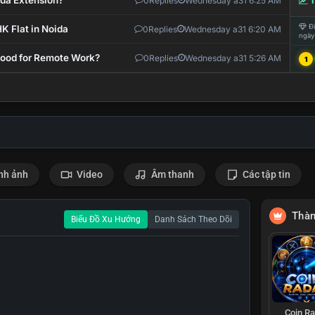
ida Extension?
0
Replies
Wednesday a31 6:25 AM
T
Đi
K Flat in Noida
0
Replies
Wednesday a31 6:20 AM
ngày
 Good for Remote Work?
0
Replies
Wednesday a31 5:26 AM
1
nh ảnh
Video
Âm thanh
Các tập tin
Thàn
Biểu Đồ Xu Hướng
Danh Sách Theo Dõi
Coin R