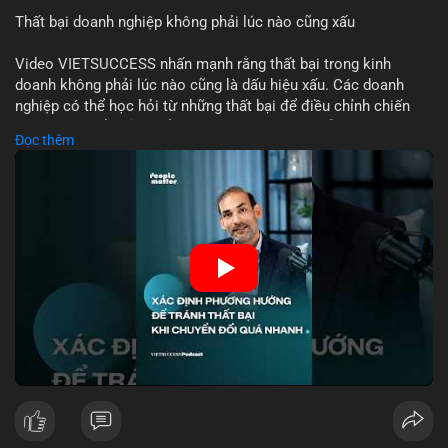
Thất bại doanh nghiệp không phải lúc nào cũng xấu
📰 Nguồn: Cointelegraph
Video VIETSUCCESS nhấn mạnh rằng thất bại trong kinh
doanh không phải lúc nào cũng là dấu hiệu xấu. Các doanh
nghiệp có thể học hỏi từ những thất bại để điều chỉnh chiến
lược, phát triển sản phẩm mới, hoặc phát hiện lỗi trong quy
Đọc thêm
trình. Trong lĩnh vực tài chính và crypto, hiểu rõ nguyên nhân
thất bại giúp quản lý rủi ro hiệu quả và tránh lặp lại sai lầm.
Điều này đặc biệt quan trọng khi áp dụng vào các mô hình kinh
doanh mới hoặc đầu tư vào dự án blockchain.
🎥 Xem video trực tiếp tại:
Nguồn: VIETSUCCESS