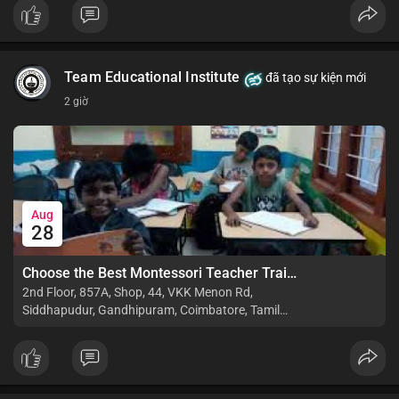
$btc $eth
#vlikevn
#titanbot
Team Educational Institute
đã tạo sự kiện mới
📰 Nguồn: CoinDesk
2 giờ
Aug
28
Choose the Best Montessori Teacher Training Institute in Coimbatore for a Rewarding Career
2nd Floor, 857A, Shop, 44, VKK Menon Rd,
Siddhapudur, Gandhipuram, Coimbatore, Tamil
Nadu 641044