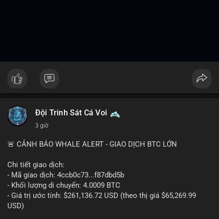
Đội Trinh Sát Cá Voi
3 giờ
🚨 CẢNH BÁO WHALE ALERT - GIAO DỊCH BTC LỚN
Chi tiết giao dịch:
- Mã giao dịch: 4ccb0c73...f87dbd5b
- Khối lượng di chuyển: 4.0009 BTC
- Giá trị ước tính: $261,136.72 USD (theo thị giá $65,269.99
USD)
- Thời gian: 13:19:46 2026-08-07 UTC