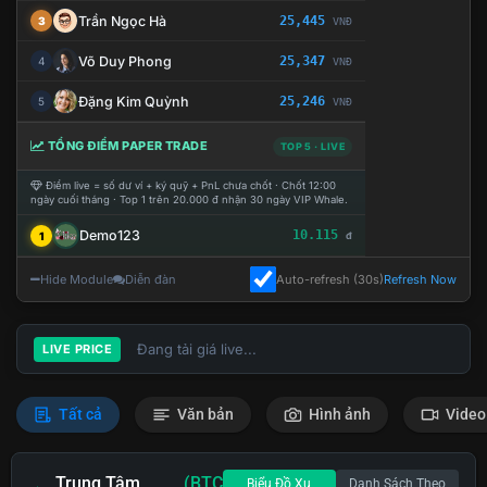
Trần Ngọc Hà
25,445
3
VNĐ
Võ Duy Phong
25,347
4
VNĐ
Đặng Kim Quỳnh
25,246
5
VNĐ
TỔNG ĐIỂM PAPER TRADE
TOP 5 · LIVE
Điểm live = số dư ví + ký quỹ + PnL chưa chốt · Chốt 12:00
ngày cuối tháng · Top 1 trên 20.000 đ nhận 30 ngày VIP Whale.
Demo123
10.115
1
đ
Hide Module
Diễn đàn
Auto-refresh (30s)
Refresh Now
Đang tải giá live...
LIVE PRICE
Tất cả
Văn bản
Hình ảnh
Video
Trung Tâm
(BTC
Biểu Đồ Xu
Danh Sách Theo