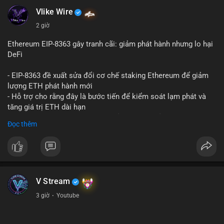
Vlike Wire
2 giờ
Ethereum EIP-8363 gây tranh cãi: giảm phát hành nhưng lo hại
DeFi
- EIP-8363 đề xuất sửa đổi cơ chế staking Ethereum để giảm
lượng ETH phát hành mới
- Hỗ trợ cho rằng đây là bước tiến để kiểm soát lạm phát và
tăng giá trị ETH dài hạn
- Các nhà phê bình lo ngại việc giảm phần thưởng sẽ làm yếu
Đọc thêm
động lực staking, ảnh hưởng đến bảo mật mạng lưới
- Lo ngại thêm: có thể làm giảm hấp dẫn của DeFi, giảm sự phi
tập trung và làm chậm sự tham gia của nhà đầu tư istituционаl
- Diễn ra trong bối cảnh Ethereum đang cân bằng giữa giảm
phát hành và duy trì sức hấp dẫn cho hệ sinh thái
#binancesquare
#cryptonews
#eth
#defi
#eip8363
V Stream
3 giờ
·
Youtube
$eth
#vlikevn
#titanbot