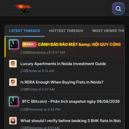
LATEST THREADS
HOTTEST THREADS
MOST VIEWED THRE
CẢNH BÁO BẢO MẬT &amp; NỘI QUY CỘNG ĐỒNG
VÀNG
0
Wednesday a31 6:07 AM
Luxury Apartments in Noida Investment Guide
0
Today at 6:13 AM
Is RERA Enough When Buying Flats in Noida?
0
Today at 5:37 AM
BTC (Bitcoin) - Phân tích snapshot ngày 06/08/2026
0
Yesterday at 2:43 PM
What should I verify before booking 3 BHK flats in Noida?
0
Yesterday at 8:01 AM