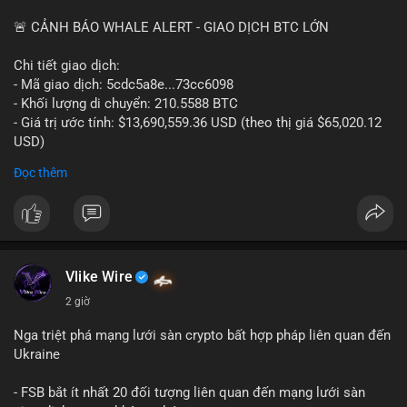
📰 Nguồn: CoinDesk
🚨 CẢNH BÁO WHALE ALERT - GIAO DỊCH BTC LỚN
Chi tiết giao dịch:
- Mã giao dịch: 5cdc5a8e...73cc6098
- Khối lượng di chuyển: 210.5588 BTC
- Giá trị ước tính: $13,690,559.36 USD (theo thị giá $65,020.12
USD)
- Thời gian: 14:19:51 2026-08-07 UTC
Đọc thêm
Nhận định phân tích hành vi của Cá voi dựa trên giao dịch này
(ví dụ: chuyển dịch lượng lớn coin, gom hàng ví lạnh, áp lực
bán tiềm năng...) và tác động tâm lý thị trường.
Lời khuyên ngắn gọn cho nhà đầu tư nhỏ lẻ.
Vlike Wire
Hashtags: Tự trích xuất 3-5 hashtag ĐỘC NHẤT từ nội dung
2 giờ
chính của bài viết này. Hashtag phải là các từ khóa cụ thể xuất
hiện trong bài (khối lượng BTC, hành vi cá voi, loại ví, mức giá
Nga triệt phá mạng lưới sàn crypto bất hợp pháp liên quan đến
USD). TUYỆT ĐỐI KHÔNG lặp lại các hashtag chung chung
Ukraine
giống nhau ở mọi bài như
#whalealert
,
#smartmoney
,
#cryptonews
,
#vlikesignals
. Mỗi bài viết phải có bộ hashtag
- FSB bắt ít nhất 20 đối tượng liên quan đến mạng lưới sàn