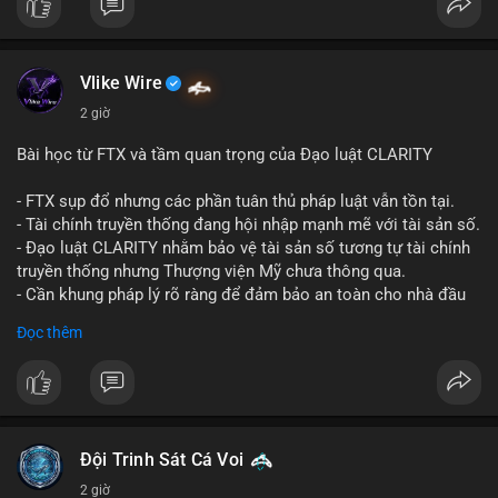
#vlikevn
#titanbot
📰 Nguồn: CoinDesk
Vlike Wire
2 giờ
Bài học từ FTX và tầm quan trọng của Đạo luật CLARITY
- FTX sụp đổ nhưng các phần tuân thủ pháp luật vẫn tồn tại.
- Tài chính truyền thống đang hội nhập mạnh mẽ với tài sản số.
- Đạo luật CLARITY nhằm bảo vệ tài sản số tương tự tài chính
truyền thống nhưng Thượng viện Mỹ chưa thông qua.
- Cần khung pháp lý rõ ràng để đảm bảo an toàn cho nhà đầu
tư.
Đọc thêm
#binancesquare
#cryptonews
#ftx
#regulation
#clarityact
$btc $eth
#vlikevn
#titanbot
Đội Trinh Sát Cá Voi
2 giờ