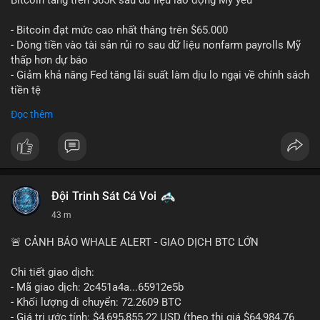
📰 Nguồn: CoinDesk
- Bitcoin đạt mức cao nhất tháng trên $65.000
- Dòng tiền vào tài sản rủi ro sau dữ liệu nonfarm payrolls Mỹ
thấp hơn dự báo
- Giảm khả năng Fed tăng lãi suất làm dịu lo ngại về chính sách
tiền tệ
#binancesquare
#cryptonews
#btc
Đọc thêm
$btc
#vlikevn
#titanbot
📰 Nguồn: Cointelegraph
Đội Trinh Sát Cá Voi
43 m
🚨 CẢNH BÁO WHALE ALERT - GIAO DỊCH BTC LỚN
Chi tiết giao dịch:
- Mã giao dịch: 2c451a4a...65912e5b
- Khối lượng di chuyển: 72.2609 BTC
- Giá trị ước tính: $4,695,855.22 USD (theo thị giá $64,984.76