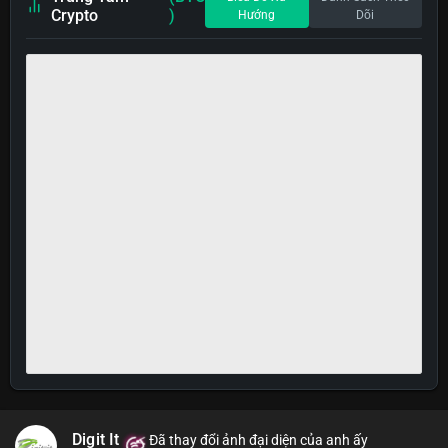
Crypto
)
Hướng
Dõi
Digit It
Đã thay đổi ảnh đại diện của anh ấy