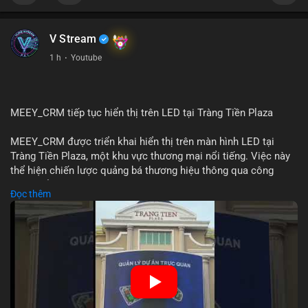
📰 Nguồn: Cointelegraph
V Stream
1 h
·
Youtube
MEEY_CRM tiếp tục hiển thị trên LED tại Tràng Tiền Plaza
MEEY_CRM được triển khai hiển thị trên màn hình LED tại
Tràng Tiền Plaza, một khu vực thương mại nổi tiếng. Việc này
thể hiện chiến lược quảng bá thương hiệu thông qua công
nghệ hiển thị công cộng. Tràng Tiền Plaza thu hút lượng khách
Đọc thêm
lớn hàng ngày, giúp tăng cường nhận diện thương hiệu
MEEY_CRM. Mô hình này kết hợp công nghệ LED với việc đặt
sản tại điểm giao thông quan trọng.
🎥 Xem video trực tiếp tại:
Nguồn: Đồng Tâm