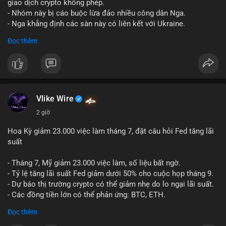
riêng biệt phản ánh đúng nội dung cụ thể của giao dịch đó. Ví
giao dịch crypto không phép.
dụ nếu giao dịch 45 BTC chuyển ví lạnh:
#45btc
#vilanh
- Nhóm này bị cáo buộc lừa đảo nhiều công dân Nga.
#tichluydaihan
#btcmempool
. KHÔNG dùng hashtag tên mô
- Nga khẳng định các sàn này có liên kết với Ukraine.
hình AI (
#gpt
,
#deepseek
,
#gemini
,
#claude
,
#ai
).
Đọc thêm
#russia
#cryptonews
#regulation
#fsb
$btc $eth
#vlikevn
#titanbot
Vlike Wire
📰 Nguồn: CoinDesk
2 giờ
Hoa Kỳ giảm 23.000 việc làm tháng 7, đặt câu hỏi Fed tăng lãi
suất
- Tháng 7, Mỹ giảm 23.000 việc làm, số liệu bất ngờ.
- Tỷ lệ tăng lãi suất Fed giảm dưới 50% cho cuộc họp tháng 9.
- Dự báo thị trường crypto có thể giảm nhẹ do lo ngại lãi suất.
- Các đồng tiền lớn có thể phản ứng: BTC, ETH.
Đọc thêm
#binancesquare
#cryptonews
#btc
#eth