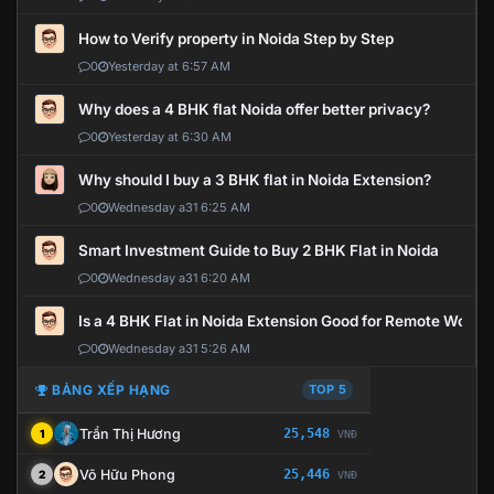
How to Verify property in Noida Step by Step
0
Yesterday at 6:57 AM
Why does a 4 BHK flat Noida offer better privacy?
0
Yesterday at 6:30 AM
Why should I buy a 3 BHK flat in Noida Extension?
0
Wednesday a31 6:25 AM
Smart Investment Guide to Buy 2 BHK Flat in Noida
0
Wednesday a31 6:20 AM
Is a 4 BHK Flat in Noida Extension Good for Remote Work?
0
Wednesday a31 5:26 AM
BẢNG XẾP HẠNG
TOP 5
Trần Thị Hương
25,548
1
VNĐ
Võ Hữu Phong
25,446
2
VNĐ