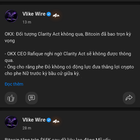
Vlike Wire
13 m
OKX: Đối tượng Clarity Act không qua, Bitcoin đã bao trọn kỳ
vọng
- OKX CEO Rafique nghi ngờ Clarity Act sẽ không được thông
qua.
- Ông cho rằng phe Đỏ không có động lực đưa thắng lợi crypto
cho phe Nữ trước kỳ bầu cử giữa kỳ.
- Sự lạc quan đã được giá Bitcoin phản ánh, không cần thêm
Đọc thêm
hỗ trợ pháp lý.
- Nếu luật không qua, Bitcoin vẫn duy trì mức giá hiện tại.
#binancesquare
#cryptonews
#btc
$btc
Vlike Wire
28 m
#vlikevn
#titanbot
Bitcoin tăng trên $65K sau dữ liệu lao động Mỹ yếu