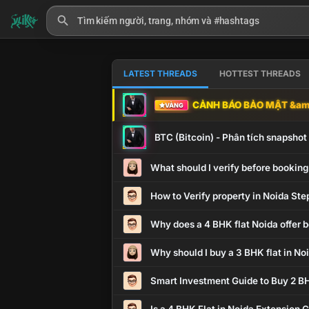
LATEST THREADS
HOTTEST THREADS
CẢNH BÁO BẢO MẬT &amp
VÀNG
BTC (Bitcoin) - Phân tích snapsho
What should I verify before booking
How to Verify property in Noida Ste
Why does a 4 BHK flat Noida offer b
Why should I buy a 3 BHK flat in No
Smart Investment Guide to Buy 2 BH