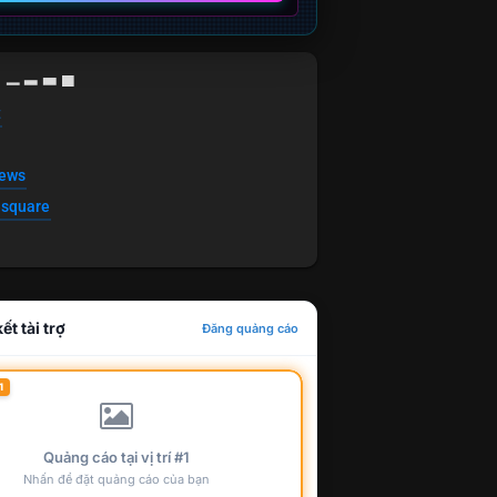
g ▁ ▂ ▃ ▄
t
news
esquare
ết tài trợ
Đăng quảng cáo
1
Quảng cáo tại vị trí #1
Nhấn để đặt quảng cáo của bạn