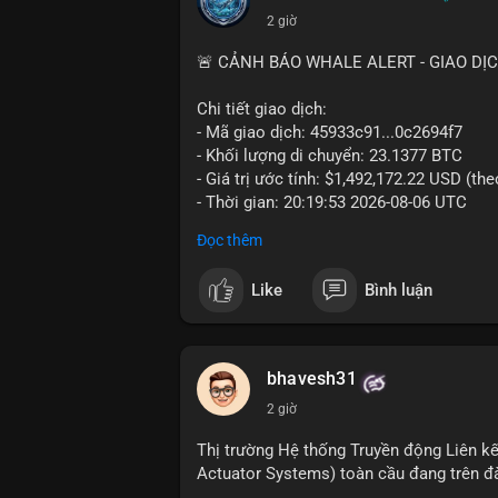
2 giờ
🚨 CẢNH BÁO WHALE ALERT - GIAO DỊ
Chi tiết giao dịch:
- Mã giao dịch: 45933c91...0c2694f7
- Khối lượng di chuyển: 23.1377 BTC
- Giá trị ước tính: $1,492,172.22 USD (th
- Thời gian: 20:19:53 2026-08-06 UTC
Đọc thêm
Nhận định phân tích hành vi của Cá voi 
đương gần 1.5 triệu USD được di chuyển 
Like
Bình luận
tiền đáng chú ý nhưng chưa đến mức gây 
đang tái phân bổ tài sản giữa các ví nó
hiện lệnh mua/bán lớn. Với tỷ giá hiện tạ
áp lực bán ngắn hạn có thể xuất hiện, tạ
bhavesh31
2 giờ
Lời khuyên ngắn gọn cho nhà đầu tư nhỏ l
địa chỉ ví nguồn trong 24 giờ tới. Nếu thấ
Thị trường Hệ thống Truyền động Liên kế
trọng đòn bẩy. Ngược lại, nếu BTC được ch
Actuator Systems) toàn cầu đang trên đ
tích cực.