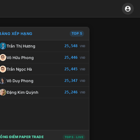
BẢNG XẾP HẠNG
TOP 5
Trần Thị Hương
25,548
VNĐ
À CHẾ TÀI XỬ LÝ VI PHẠM
Võ Hữu Phong
25,446
VNĐ
Trần Ngọc Hà
25,445
VNĐ
Võ Duy Phong
25,347
VNĐ
Đặng Kim Quỳnh
25,246
VNĐ
ỔNG ĐIỂM PAPER TRADE
TOP 5 · LIVE