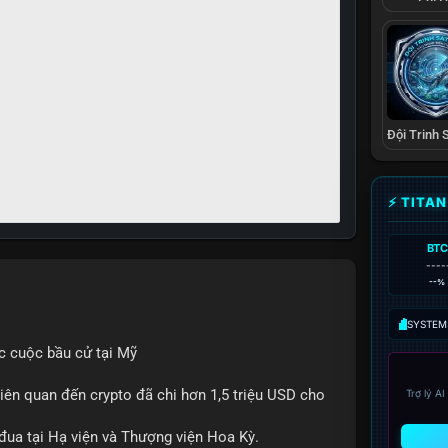
⚡ TITA
BTC
----
--%
SYSTEM:
c cuộc bầu cử tại Mỹ
iên quan đến crypto đã chi hơn 1,5 triệu USD cho
Trợ lý A
 đua tại Hạ viện và Thượng viện Hoa Kỳ.