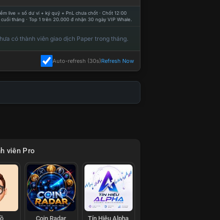
ểm live = số dư ví + ký quỹ + PnL chưa chốt · Chốt 12:00
 cuối tháng · Top 1 trên 20.000 đ nhận 30 ngày VIP Whale.
hưa có thành viên giao dịch Paper trong tháng.
Auto-refresh (30s)
Refresh Now
h viên Pro
Hồ
Coin Radar
Tín Hiệu Alpha