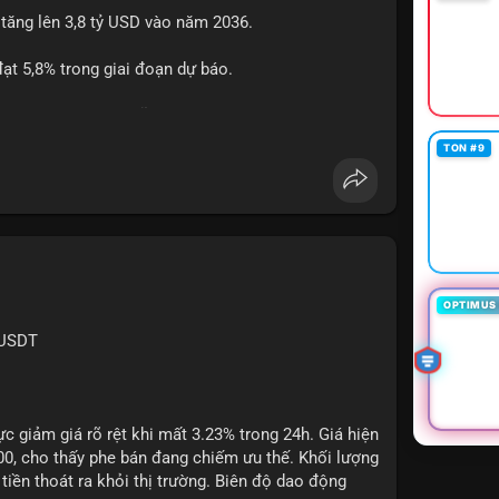
 tăng lên 3,8 tỷ USD vào năm 2036.
btcmempool
#1point49trieuusd
t 5,8% trong giai đoạn dự báo.
à nhà đầu tư trong lĩnh vực công nghệ ô tô.
TON #9
powertrain
OPTIMUS 
XUSDT
c giảm giá rõ rệt khi mất 3.23% trong 24h. Giá hiện
500, cho thấy phe bán đang chiếm ưu thế. Khối lượng
tiền thoát ra khỏi thị trường. Biên độ dao động