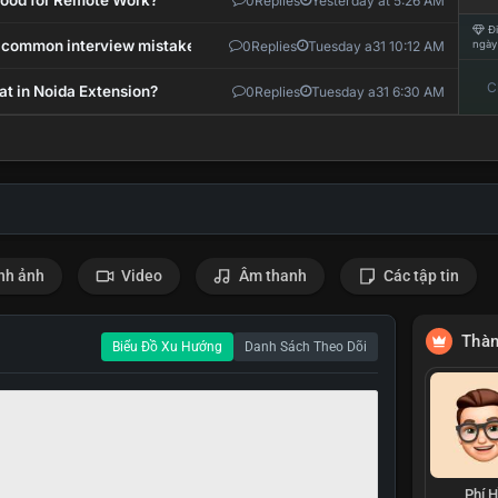
 Good for Remote Work?
0
Replies
Yesterday at 5:26 AM
Đi
 common interview mistakes?
0
Replies
Tuesday a31 10:12 AM
ngày
C
at in Noida Extension?
0
Replies
Tuesday a31 6:30 AM
nh ảnh
Video
Âm thanh
Các tập tin
Thàn
Biểu Đồ Xu Hướng
Danh Sách Theo Dõi
Phí 