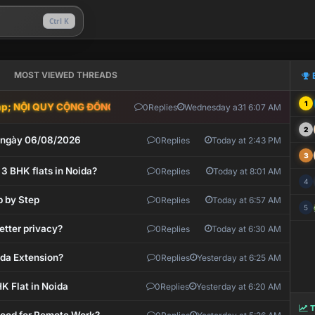
Ctrl K
MOST VIEWED THREADS
1
; NỘI QUY CỘNG ĐỒNG VLIKE.VN: HỆ THỐNG GIÁM SÁT TỰ ĐỘNG V
0
Replies
Wednesday a31 6:07 AM
2
t ngày 06/08/2026
0
Replies
Today at 2:43 PM
3
 3 BHK flats in Noida?
0
Replies
Today at 8:01 AM
4
p by Step
0
Replies
Today at 6:57 AM
5
etter privacy?
0
Replies
Today at 6:30 AM
ida Extension?
0
Replies
Yesterday at 6:25 AM
K Flat in Noida
0
Replies
Yesterday at 6:20 AM
T