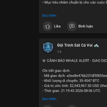
• Mục tiêu nhằm chuẩn bị cho các cuộc b
#cryptonews
#politics
#usa
#binancesq
Đọc thêm
$btc $eth
Like
Bình luận
#vlikevn
#titanbot
📰 Nguồn: Cointelegraph
Đội Trinh Sát Cá Voi
1 h
🚨 CẢNH BÁO WHALE ALERT - GIAO DỊ
Chi tiết giao dịch:
- Mã giao dịch: a3ee8e476b237df5f85
- Khối lượng di chuyển: 39.4547 BTC
- Giá trị ước tính: $2,543,967.30 USD (th
- Thời gian: 21:19:43 2026-08-06 UTC
Đọc thêm
Nhận định phân tích:
Khối lượng 39.45 BTC tương đương hơn 