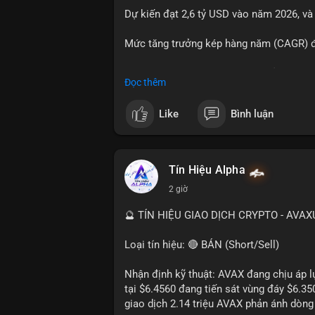
Dự kiến đạt 2,6 tỷ USD vào năm 2026, và
#23dot14btc
#chuyenvilanh
#aplucban
#
Mức tăng trưởng kép hàng năm (CAGR) đạ
Đây là cơ hội lớn cho các nhà sản xuất v
Đọc thêm
#geo
#ai
#automotive
#marketgrowth
#
Like
Bình luận
Tín Hiệu Alpha
2 giờ
🔮 TÍN HIỆU GIAO DỊCH CRYPTO - AVA
Loại tín hiệu: 🔴 BÁN (Short/Sell)
Nhận định kỹ thuật: AVAX đang chịu áp lự
tại $6.4560 đang tiến sát vùng đáy $6.3
giao dịch 2.14 triệu AVAX phản ánh dòng 