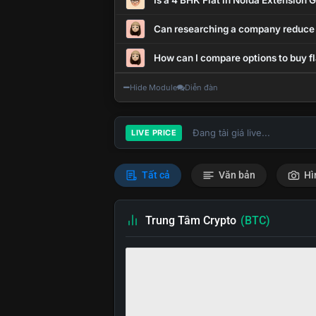
Is a 4 BHK Flat in Noida Extension
Can researching a company reduce
How can I compare options to buy fl
Hide Module
Diễn đàn
Đang tải giá live...
LIVE PRICE
Tất cả
Văn bản
Hì
Trung Tâm Crypto
(BTC)