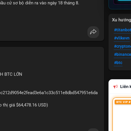
ầu cử sơ bộ diễn ra vào ngày 18 tháng 8.
uare
Xu hướn
#titanbo
#vlikevn
#crypto
#binanc
#btc
CH BTC LỚN
Liên k
5eec212d9054e2fead3e6a1c33c511e8dbd547951e6da
BTC VIP #
eo thị giá $64,478.16 USD)
2.5 triệu USD được phát hiện trong mempool cho