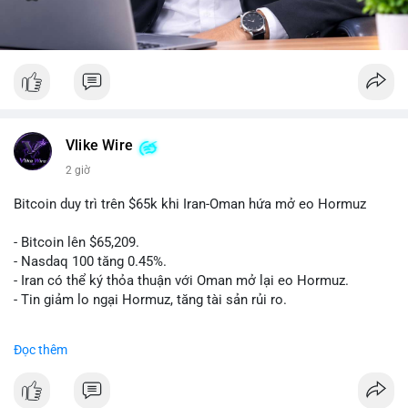
Vlike Wire
2 giờ
Bitcoin duy trì trên $65k khi Iran-Oman hứa mở eo Hormuz
- Bitcoin lên $65,209.
- Nasdaq 100 tăng 0.45%.
- Iran có thể ký thỏa thuận với Oman mở lại eo Hormuz.
- Tin giảm lo ngại Hormuz, tăng tài sản rủi ro.
#binancesquare
#cryptonews
#btc
Đọc thêm
$btc