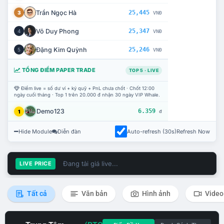
Trần Ngọc Hà
25,445
3
VNĐ
Võ Duy Phong
25,347
4
VNĐ
Đặng Kim Quỳnh
25,246
5
VNĐ
TỔNG ĐIỂM PAPER TRADE
TOP 5 · LIVE
Điểm live = số dư ví + ký quỹ + PnL chưa chốt · Chốt 12:00
ngày cuối tháng · Top 1 trên 20.000 đ nhận 30 ngày VIP Whale.
Demo123
6.359
1
đ
Hide Module
Diễn đàn
Auto-refresh (30s)
Refresh Now
Đang tải giá live...
LIVE PRICE
Tất cả
Văn bản
Hình ảnh
Video