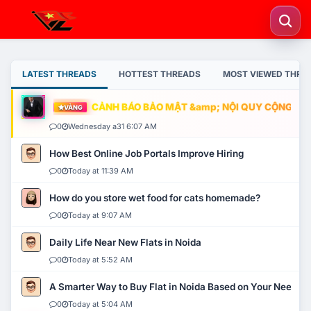
LATEST THREADS
HOTTEST THREADS
MOST VIEWED THRE
CẢNH BÁO BẢO MẬT &amp; NỘI QUY CỘNG ĐỒNG
VÀNG
0
Wednesday a31 6:07 AM
How Best Online Job Portals Improve Hiring
0
Today at 11:39 AM
How do you store wet food for cats homemade?
0
Today at 9:07 AM
Daily Life Near New Flats in Noida
0
Today at 5:52 AM
A Smarter Way to Buy Flat in Noida Based on Your Needs
0
Today at 5:04 AM