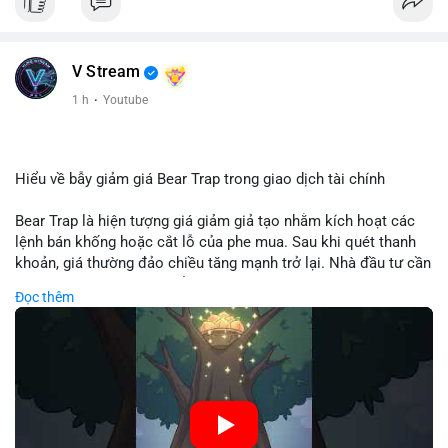
V Stream
1 h
·
Youtube
Hiểu về bẫy giảm giá Bear Trap trong giao dịch tài chính
Bear Trap là hiện tượng giá giảm giả tạo nhằm kích hoạt các
lệnh bán khống hoặc cắt lỗ của phe mua. Sau khi quét thanh
khoản, giá thường đảo chiều tăng mạnh trở lại. Nhà đầu tư cần
nhận diện mô hình này để tránh bị thao túng tâm lý và tối ưu
Đọc thêm
hóa điểm vào lệnh.
🎥 Xem video trực tiếp tại:
Nguồn: Cú Thông Thái