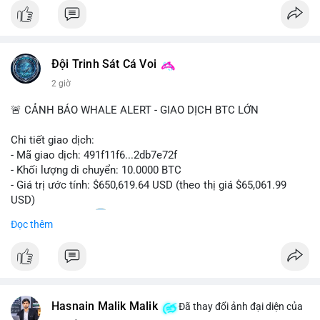
#bitcoin
#btc
#cryptonews
#binancesquare
#cpi
$btc
Đội Trinh Sát Cá Voi
#vlikevn
#titanbot
2 giờ
📰 Nguồn: Cointelegraph
🚨 CẢNH BÁO WHALE ALERT - GIAO DỊCH BTC LỚN
Chi tiết giao dịch:
- Mã giao dịch: 491f11f6...2db7e72f
- Khối lượng di chuyển: 10.0000 BTC
- Giá trị ước tính: $650,619.64 USD (theo thị giá $65,061.99
USD)
- Thời gian: 11:20
2 2026-08-10 UTC
Đọc thêm
Nhận định phân tích hành vi của Cá voi dựa trên giao dịch này:
Giao dịch 10 BTC trị giá hơn 650 nghìn USD được thực hiện
trong khung giờ thanh khoản thấp, cho thấy chủ ví có thể đang
tái cơ cấu danh mục hoặc chuẩn bị thanh khoản cho các lệnh
Hasnain Malik Malik
lớn. Mức khối lượng này không quá lớn để gây áp lực bán trực
Đã thay đổi ảnh đại diện của