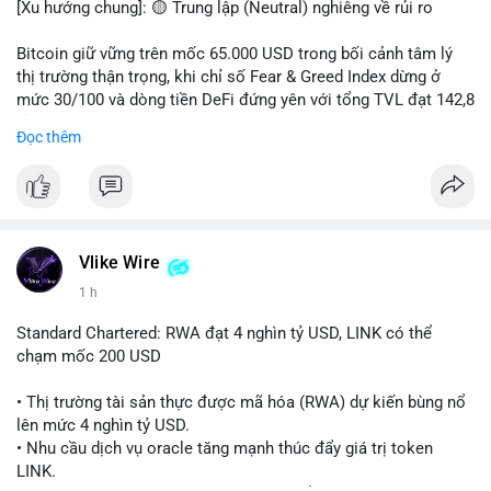
[Xu hướng chung]: 🟡 Trung lập (Neutral) nghiêng về rủi ro
📊 Nguồn: Radar Tâm Lý Thị Trường
Bitcoin giữ vững trên mốc 65.000 USD trong bối cảnh tâm lý
thị trường thận trọng, khi chỉ số Fear & Greed Index dừng ở
mức 30/100 và dòng tiền DeFi đứng yên với tổng TVL đạt 142,8
tỷ USD.
Đọc thêm
- Thị trường & Giá cả: BTC giao dịch quanh vùng 65.200 USD,
tăng gần 3% khi Iran-Oman hứa mở lại eo Hormuz, giảm lo ngại
địa chính trị. Hoạt động cá voi diễn ra sôi động với lệnh
chuyển 458 BTC trị giá gần 30 triệu USD cùng nhiều giao dịch
lớn khác. Đáng chú ý, thanh lý Short chiếm tới 81,7% tổng 35,7
Vlike Wire
triệu USD thanh lý trong 24h, cho thấy phe bán đang yếu thế.
1 h
- DeFi & Công nghệ: Standard Chartered dự báo thị trường RWA
Standard Chartered: RWA đạt 4 nghìn tỷ USD, LINK có thể
sẽ bùng nổ lên 4 nghìn tỷ USD, kéo theo giá trị token LINK có
chạm mốc 200 USD
thể tăng 25 lần, chạm mốc 200 USD vào năm 2030. Mastercard
hoàn tất thương vụ mua lại startup stablecoin BVNK trị giá 1,8
• Thị trường tài sản thực được mã hóa (RWA) dự kiến bùng nổ
tỷ USD, đánh dấu bước tiến lớn trong thanh toán số.
lên mức 4 nghìn tỷ USD.
• Nhu cầu dịch vụ oracle tăng mạnh thúc đẩy giá trị token
- Quy định & Pháp lý: FCA Anh đang xây dựng khung pháp lý
LINK.