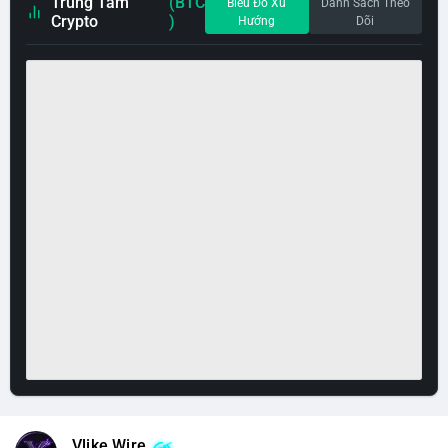
Trung Tâm
(BTC
Biểu Đồ Xu
Danh Sách Theo
Crypto
)
Hướng
Dõi
Vlike Wire