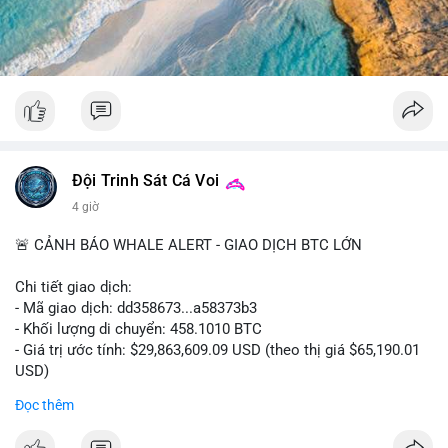
#52dot09btc
#chuyenvilanh
#tichluydaihan
#mempoolbtc
#giaodichlon
Đội Trinh Sát Cá Voi
4 giờ
🚨 CẢNH BÁO WHALE ALERT - GIAO DỊCH BTC LỚN
Chi tiết giao dịch:
- Mã giao dịch: dd358673...a58373b3
- Khối lượng di chuyển: 458.1010 BTC
- Giá trị ước tính: $29,863,609.09 USD (theo thị giá $65,190.01
USD)
- Thời gian: 09:19:51 2026-08-10 UTC
Đọc thêm
Nhận định phân tích hành vi của Cá voi dựa trên giao dịch này: