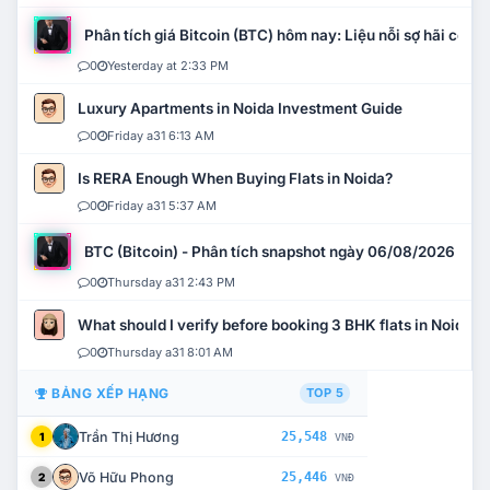
Phân tích giá Bitcoin (BTC) hôm nay: Liệu nỗi sợ hãi có mở 
0
Yesterday at 2:33 PM
Luxury Apartments in Noida Investment Guide
0
Friday a31 6:13 AM
Is RERA Enough When Buying Flats in Noida?
0
Friday a31 5:37 AM
BTC (Bitcoin) - Phân tích snapshot ngày 06/08/2026
0
Thursday a31 2:43 PM
What should I verify before booking 3 BHK flats in Noida?
0
Thursday a31 8:01 AM
BẢNG XẾP HẠNG
TOP 5
Trần Thị Hương
25,548
1
VNĐ
Võ Hữu Phong
25,446
2
VNĐ