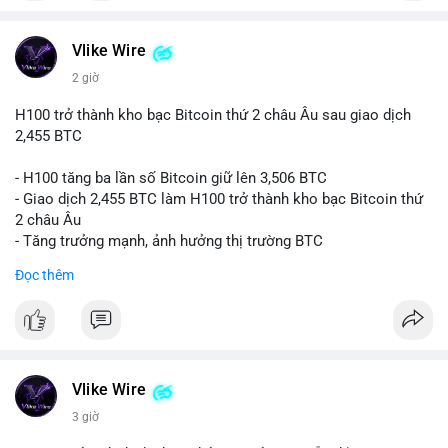
#vlikevn
#titanbot
📰 Nguồn: CoinDesk
Vlike Wire
2 giờ
H100 trở thành kho bạc Bitcoin thứ 2 châu Âu sau giao dịch
2,455 BTC
- H100 tăng ba lần số Bitcoin giữ lên 3,506 BTC
- Giao dịch 2,455 BTC làm H100 trở thành kho bạc Bitcoin thứ
2 châu Âu
- Tăng trưởng mạnh, ảnh hưởng thị trường BTC
Đọc thêm
#binancesquare
#cryptonews
#btc
$btc
#vlikevn
#titanbot
Vlike Wire
📰 Nguồn: Cointelegraph
3 giờ