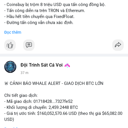
- Coinsbuy bị trộm 8 triệu USD qua tấn công đồng bộ.
- Tấn công diễn ra trên TRON và Ethereum.
- Hầu hết tiền chuyển qua FixedFloat.
- Đường tấn công vẫn chưa xác định.
Đọc thêm
#binancesquare
#cryptonews
#coinsbuy
#trx
#eth
$trx $eth
#vlikevn
#titanbot
Đội Trinh Sát Cá Voi
📰 Nguồn: CoinDesk
37 m
🚨 CẢNH BÁO WHALE ALERT - GIAO DỊCH BTC LỚN
Chi tiết giao dịch:
- Mã giao dịch: 01718428...7327fe52
- Khối lượng di chuyển: 2,459.2448 BTC
- Giá trị ước tính: $160,052,570.66 USD (theo thị giá $65,082.00
USD)
- Thời gian: 12:19:48 2026-08-10 UTC