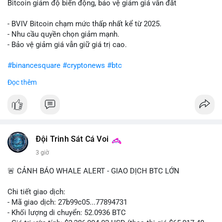
Bitcoin giảm độ biến động, bảo vệ giảm giá vẫn đắt
- BVIV Bitcoin chạm mức thấp nhất kể từ 2025.
- Nhu cầu quyền chọn giảm mạnh.
- Bảo vệ giảm giá vẫn giữ giá trị cao.
#binancesquare
#cryptonews
#btc
Đọc thêm
$btc
#vlikevn
#titanbot
📰 Nguồn: CoinDesk
Đội Trinh Sát Cá Voi
3 giờ
🚨 CẢNH BÁO WHALE ALERT - GIAO DỊCH BTC LỚN
Chi tiết giao dịch:
- Mã giao dịch: 27b99c05...77894731
- Khối lượng di chuyển: 52.0936 BTC