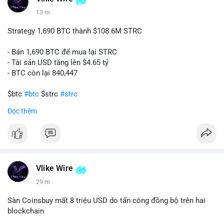
13 m
Strategy 1,690 BTC thành $108.6M STRC
- Bán 1,690 BTC để mua lại STRC
- Tài sản USD tăng lên $4.65 tỷ
- BTC còn lại 840,447
$btc
#btc
$strc
#strc
Đọc thêm
#vlikevn
#titanbot
📰 Nguồn: Cointelegraph
Vlike Wire
29 m
Sàn Coinsbuy mất 8 triệu USD do tấn công đồng bộ trên hai
blockchain