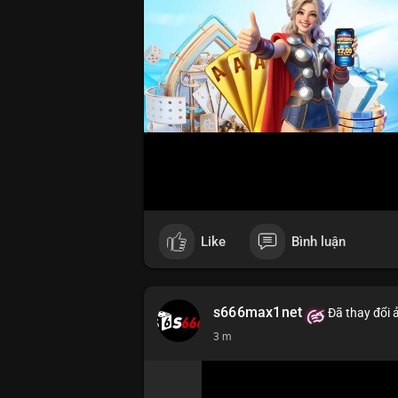
Like
Bình luận
s666max1net
Đã thay đổi 
3 m