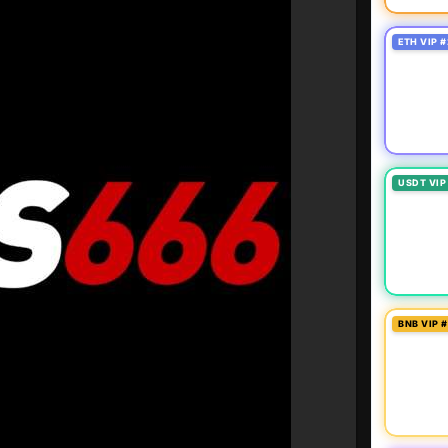
ETH VIP #
USDT VIP
BNB VIP 