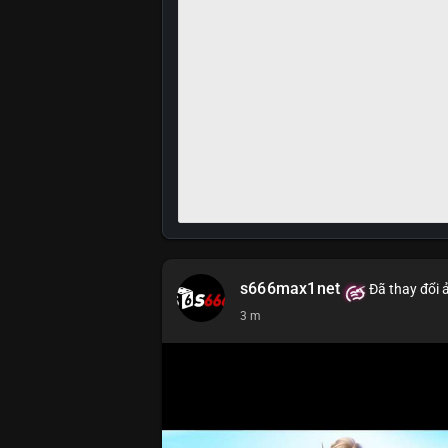
s666max1net
Đã thay đổi 
3 m