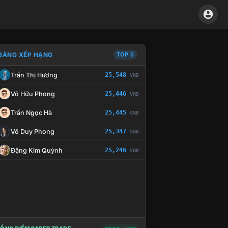
BẢNG XẾP HẠNG
TOP 5
Trần Thị Hương
25,548
VNĐ
À CHẾ TÀI XỬ LÝ VI PHẠM
Võ Hữu Phong
25,446
VNĐ
Trần Ngọc Hà
25,445
VNĐ
Võ Duy Phong
25,347
VNĐ
Đặng Kim Quỳnh
25,246
VNĐ