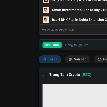
Why should I buy a 3 BHK flat in No
Smart Investment Guide to Buy 2 BH
Is a 4 BHK Flat in Noida Extension
Hide Module
Diễn đàn
Đang tải giá live...
LIVE PRICE
Tất cả
Văn bản
Hì
Trung Tâm Crypto
(BTC)