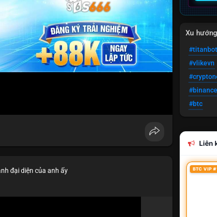
Xu hướn
#titanbo
#vlikevn
#crypto
#binanc
#btc
Liên k
BTC VIP #
ảnh đại diện của anh ấy