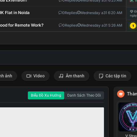
ida Extension?
0
Replies
Wednesday a31 6:25 AM
T
Đi
K Flat in Noida
0
Replies
Wednesday a31 6:20 AM
ngày
 Good for Remote Work?
0
Replies
Wednesday a31 5:26 AM
1
nh ảnh
Video
Âm thanh
Các tập tin
Thàn
Biểu Đồ Xu Hướng
Danh Sách Theo Dõi
V Str