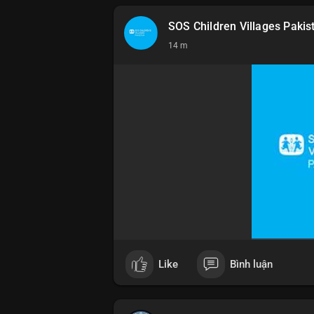
📰 Nguồn: Cointelegraph
SOS Children Villages Pakis
14 m
Like
Bình luận