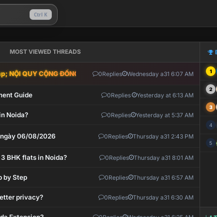
Ctrl K
MOST VIEWED THREADS
1
; NỘI QUY CỘNG ĐỒNG VLIKE.VN: HỆ THỐNG GIÁM SÁT TỰ ĐỘNG V
0
Replies
Wednesday a31 6:07 AM
2
ment Guide
0
Replies
Yesterday at 6:13 AM
3
in Noida?
0
Replies
Yesterday at 5:37 AM
4
t ngày 06/08/2026
0
Replies
Thursday a31 2:43 PM
5
 3 BHK flats in Noida?
0
Replies
Thursday a31 8:01 AM
p by Step
0
Replies
Thursday a31 6:57 AM
etter privacy?
0
Replies
Thursday a31 6:30 AM