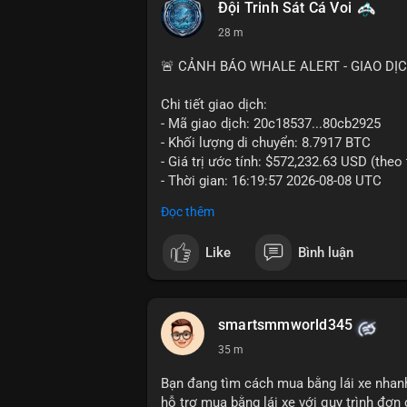
Đội Trinh Sát Cá Voi
28 m
🚨 CẢNH BÁO WHALE ALERT - GIAO DỊ
Chi tiết giao dịch:
- Mã giao dịch: 20c18537...80cb2925
- Khối lượng di chuyển: 8.7917 BTC
- Giá trị ước tính: $572,232.63 USD (theo
- Thời gian: 16:19:57 2026-08-08 UTC
Đọc thêm
Nhận định phân tích hành vi của Cá voi d
đương hơn nửa triệu USD được di chuyển 
Like
Bình luận
quy mô tài chính lớn. Hành vi này có th
chuyển tài sản từ ví nóng sang ví lạnh n
thực hiện lệnh bán trên sàn. Nếu dòng ti
thể xuất hiện, gây biến động giá. Ngược l
smartsmmworld345
niềm tin nắm giữ của nhà đầu tư lớn vẫn
35 m
Lời khuyên cho nhà đầu tư nhỏ lẻ: Theo d
Bạn đang tìm cách mua bằng lái xe nhanh
định điểm đến của dòng tiền. Tránh hành
hỗ trợ mua bằng lái xe với quy trình đơn g