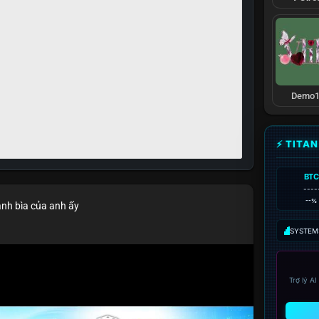
Demo1
⚡ TITA
BTC
----
--%
ảnh bìa của anh ấy
SYSTEM:
Trợ lý A