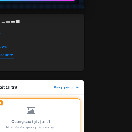
g ▁ ▂ ▃ ▄
t
news
esquare
ết tài trợ
Đăng quảng cáo
1
Quảng cáo tại vị trí #1
Nhấn để đặt quảng cáo của bạn