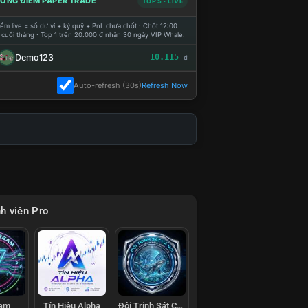
ỔNG ĐIỂM PAPER TRADE
TOP 5 · LIVE
ểm live = số dư ví + ký quỹ + PnL chưa chốt · Chốt 12:00
 cuối tháng · Top 1 trên 20.000 đ nhận 30 ngày VIP Whale.
Demo123
10.115
đ
Auto-refresh (30s)
Refresh Now
h viên Pro
eam
Tín Hiệu Alpha
Đội Trinh Sát Cá Voi