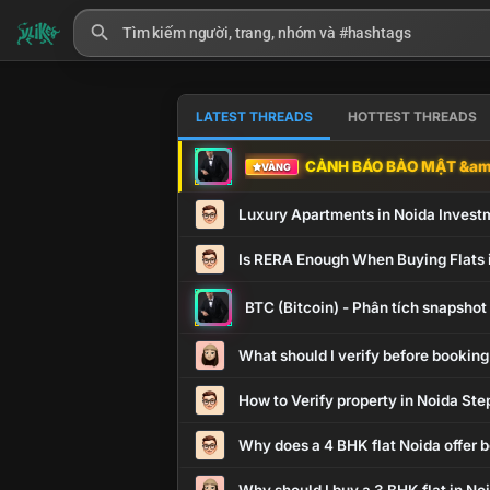
LATEST THREADS
HOTTEST THREADS
CẢNH BÁO BẢO MẬT &amp
VÀNG
Luxury Apartments in Noida Invest
Is RERA Enough When Buying Flats 
BTC (Bitcoin) - Phân tích snapsho
What should I verify before booking
How to Verify property in Noida Ste
Why does a 4 BHK flat Noida offer b