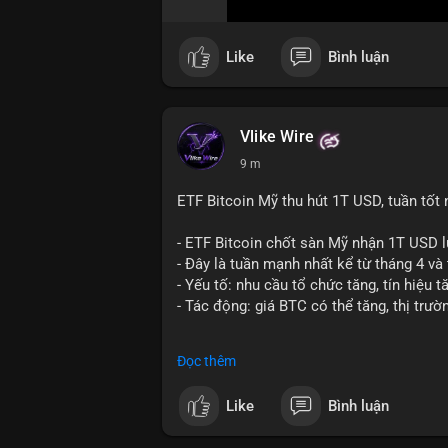
Like
Bình luận
Vlike Wire
9 m
ETF Bitcoin Mỹ thu hút 1T USD, tuần tốt 
- ETF Bitcoin chốt sàn Mỹ nhận 1T USD l
- Đây là tuần mạnh nhất kể từ tháng 4 và
- Yếu tố: nhu cầu tổ chức tăng, tín hiệu 
- Tác động: giá BTC có thể tăng, thị trườ
#binancesquare
#cryptonews
#btc
Đọc thêm
$btc
Like
Bình luận
#vlikevn
#titanbot