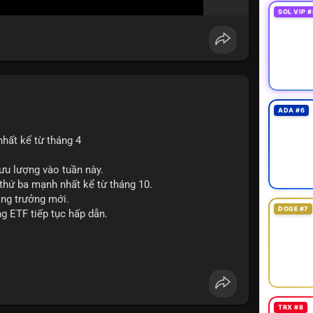
SOL VIP #
ADA #6
nhất kể từ tháng 4
ưu lượng vào tuần này.
 thứ ba mạnh nhất kể từ tháng 10.
tăng trưởng mới.
DOGE #7
ng ETF tiếp tục hấp dẫn.
TRX #8