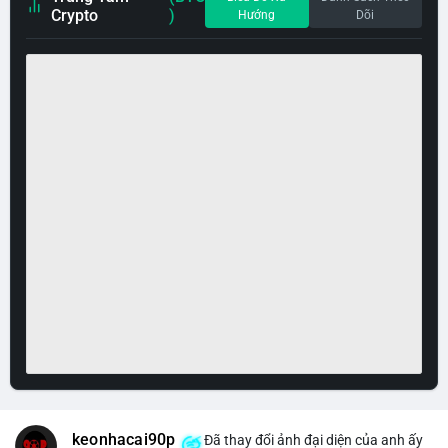
Crypto
)
Hướng
Dõi
keonhacai90p
Đã thay đổi ảnh đại diện của anh ấy