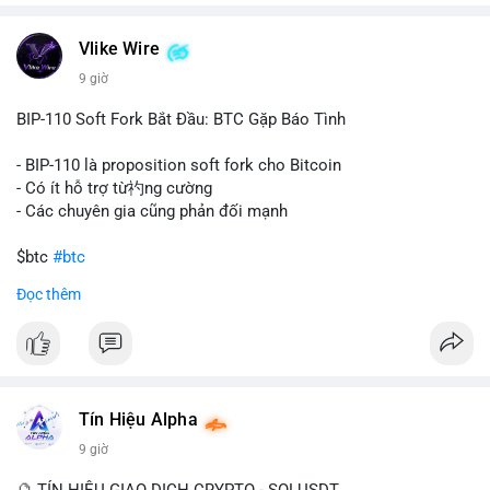
chuyển trong một giao dịch duy nhất cho thấy dấu hiệu của
một tổ chức hoặc cá nhân sở hữu lượng tài sản lớn. Động thái
Vlike Wire
này có thể phản ánh ba kịch bản chính: thứ nhất, cá voi đang
chuẩn bị thanh khoản bằng cách chuyển lên sàn giao dịch, tạo
9 giờ
áp lực bán tiềm năng; thứ hai, tài sản được chuyển vào ví lạnh
để nắm giữ dài hạn, thể hiện niềm tin vào xu hướng tăng; thứ
BIP-110 Soft Fork Bắt Đầu: BTC Gặp Báo Tình
ba, hành vi chia tách hoặc tái cấu trúc danh mục nhằm phân
tán rủi ro. Với mức giá 65K, khối lượng này không quá lớn để
- BIP-110 là proposition soft fork cho Bitcoin
gây sốc thanh khoản tức thời, nhưng vẫn đủ sức tạo biến động
- Có ít hỗ trợ từ礿ng cường
tâm lý ngắn hạn nếu hướng đến sàn tập trung.
- Các chuyên gia cũng phản đối mạnh
Lời khuyên cho nhà đầu tư nhỏ lẻ:
$btc
#btc
Theo dõi các giao dịch tiếp theo từ cùng địa chỉ ví để xác nhận
Đọc thêm
hướng đi của dòng tiền. Tránh hành động theo cảm xúc, ưu
#vlikevn
#titanbot
tiên quản trị rủi ro và không mở vị thế lớn trước khi có tín hiệu
rõ ràng về đích đến của số BTC này.
📰 Nguồn: CoinDesk
#94dot58btc
#vilanh
#chuyentiencavoi
#btcmempool
#dongtienlon
Tín Hiệu Alpha
9 giờ