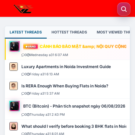
LATEST THREADS
HOTTEST THREADS
MOST VIEWED THRE
CẢNH BÁO BẢO MẬT &amp; NỘI QUY CỘNG ĐỒNG
VÀNG
0
Wednesday a31 6:07 AM
Luxury Apartments in Noida Investment Guide
0
Friday a31 6:13 AM
Is RERA Enough When Buying Flats in Noida?
0
Friday a31 5:37 AM
BTC (Bitcoin) - Phân tích snapshot ngày 06/08/2026
0
Thursday a31 2:43 PM
What should I verify before booking 3 BHK flats in Noida?
0
Thursday a31 8:01 AM