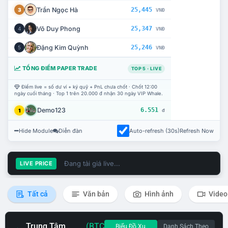
Trần Ngọc Hà
25,445
3
VNĐ
Võ Duy Phong
25,347
4
VNĐ
Đặng Kim Quỳnh
25,246
5
VNĐ
TỔNG ĐIỂM PAPER TRADE
TOP 5 · LIVE
Điểm live = số dư ví + ký quỹ + PnL chưa chốt · Chốt 12:00
ngày cuối tháng · Top 1 trên 20.000 đ nhận 30 ngày VIP Whale.
Demo123
6.551
1
đ
Hide Module
Diễn đàn
Auto-refresh (30s)
Refresh Now
Đang tải giá live...
LIVE PRICE
Tất cả
Văn bản
Hình ảnh
Video
Trung Tâm
(BTC
Biểu Đồ Xu
Danh Sách Theo