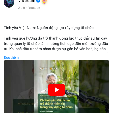
V Stream
2 giờ
·
Youtube
Tình yêu Việt Nam: Nguồn động lực xây dựng tổ chức
Tình yêu quê hương đã trở thành động lực thúc đẩy sự tin cậy
trong quản lý tổ chức, ảnh hưởng tích cực đến môi trường đầu
tư. Khi nhà đầu tư cảm nhận được sự gắn bó văn hoá, họ sẵn
sàng đầu tư dài hạn vào các doanh nghiệp nội địa, bao gồm cả
Đọc thêm
các công ty blockchain và tiền mã hoá. Sự tăng cường niềm
tin này giúp giảm rủi ro thị trường, cải thiện chi phí vốn và thúc
đẩy sự phát triển bền vững của ngành công nghệ tài chính. Các
nhà quản lý cần khai thác tinh thần này để xây dựng chiến lược
phát triển bền vững và thu hút vốn đầu tư.
🎥 Xem video trực tiếp tại:
Nguồn: VIETSUCCESS