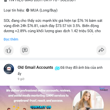
🔮 TÍN HIỆU GIAO DỊCH CRYPTO - SOLUSDT
Loại tín hiệu: 🟢 MUA (Long/Buy)
SOL đang cho thấy sức mạnh khi giá hiện tại $76.16 bám sát
vùng đỉnh 24h $76.81, cách đáy $73.57 tới 3.5%. Biến động
dương +2.89% cùng khối lượng giao dịch 1.42 triệu SOL cho
thấy lực cầu chủ động đang chiếm ưu thế, phe mua kiểm soát
Đọc thêm
hoàn toàn nhịp điều chỉnh.
Khuyến nghị giao dịch cụ thể:
- Vùng Entry: 75.80 - 76.20 (chờ retest vùng kháng cự cũ thành
hỗ trợ)
- Mục tiêu chốt lời: TP1: 77.50, TP2: 78.80
Old Gmail Accounts
Đã thay đổi ảnh bìa của anh
- Cắt lỗ: 74.90 (dưới vùng hỗ trợ gần nhất)
ấy
9 giờ
Quản trị vốn: Khối lượng vào lệnh tối đa 2-3% tài khoản, ưu tiên
chốt 50% vị thế tại TP1 và dời stop loss về điểm hòa vốn.
#solusdt
#longsol
#vung76
#breakoutsol
#lenhmuasol