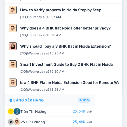
How to Verify property in Noida Step by Step
0
Thursday a31 6:57 AM
Why does a 4 BHK flat Noida offer better privacy?
0
Thursday a31 6:30 AM
Why should I buy a 3 BHK flat in Noida Extension?
0
Wednesday a31 6:25 AM
Smart Investment Guide to Buy 2 BHK Flat in Noida
0
Wednesday a31 6:20 AM
Is a 4 BHK Flat in Noida Extension Good for Remote Work?
0
Wednesday a31 5:26 AM
BẢNG XẾP HẠNG
TOP 5
Trần Thị Hương
25,548
1
VNĐ
Võ Hữu Phong
25,446
2
VNĐ