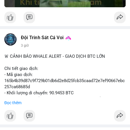
Đội Trinh Sát Cá Voi
3 giờ
🚨 CẢNH BÁO WHALE ALERT - GIAO DỊCH BTC LỚN
Chi tiết giao dịch:
- Mã giao dịch:
165b4b39d87c9f729b01db6d2e8d25fcb35caad72e7ef90667ebc
257ca68685d
- Khối lượng di chuyển: 90.9453 BTC
- Giá trị ước tính: $5,896,958.66 USD (theo thị giá $64,840.69
Đọc thêm
USD)
- Thời gian: 02:19:41 2026-08-09 UTC
Nhận định hành vi: Khối lượng gần 91 BTC, tương đương gần 6