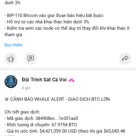
📊 Nguồn: Radar Tâm Lý Thị Trường
giá. Cần theo dõi sát sao bước tiếp theo của dòng tiền này.
dưới 3%
Lời khuyên: Nhà đầu tư nhỏ lẻ nên thận trọng quan sát biến
- BIP-110 Bitcoin vào giai đoạn báo hiệu bắt buộc
động thanh khoản trong 24-48 giờ tới. Tránh hành động theo
- Hỗ trợ từ các nhà khai thác hiện dưới 3%
cảm xúc, hãy chờ xác nhận điểm đến của số BTC này trước khi
- Kiểm tra xem các node có thể duy trì thay đổi khi khai thác ít
điều chỉnh vị thế.
tham gia
- Thảo luận về phương án hard fork dự phòng nếu cần
Đọc thêm
#556btc
#36trusd
#cavoichuyentien
#aplucban
#tichluydaihan
$btc
#btc
#vlikevn
#titanbot
📰 Nguồn: Cointelegraph
Đội Trinh Sát Cá Voi
8 giờ
🚨 CẢNH BÁO WHALE ALERT - GIAO DỊCH BTC LỚN
Chi tiết giao dịch:
- Mã giao dịch: 384908ec...1e351aa5
- Khối lượng di chuyển: 67.9754 BTC
- Giá trị ước tính: $4,421,359.00 USD (theo thị giá $65,043.48