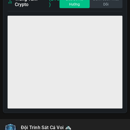
Crypto
)
Hướng
Dõi
Đội Trinh Sát Cá Voi