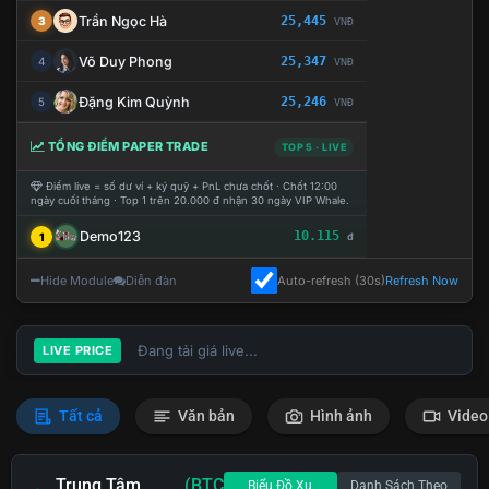
Trần Ngọc Hà
25,445
3
VNĐ
Võ Duy Phong
25,347
4
VNĐ
Đặng Kim Quỳnh
25,246
5
VNĐ
TỔNG ĐIỂM PAPER TRADE
TOP 5 · LIVE
Điểm live = số dư ví + ký quỹ + PnL chưa chốt · Chốt 12:00
ngày cuối tháng · Top 1 trên 20.000 đ nhận 30 ngày VIP Whale.
Demo123
10.115
1
đ
Hide Module
Diễn đàn
Auto-refresh (30s)
Refresh Now
Đang tải giá live...
LIVE PRICE
Tất cả
Văn bản
Hình ảnh
Video
Trung Tâm
(BTC
Biểu Đồ Xu
Danh Sách Theo