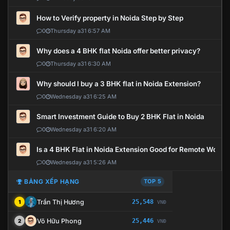
How to Verify property in Noida Step by Step
0
Thursday a31 6:57 AM
Why does a 4 BHK flat Noida offer better privacy?
0
Thursday a31 6:30 AM
Why should I buy a 3 BHK flat in Noida Extension?
0
Wednesday a31 6:25 AM
Smart Investment Guide to Buy 2 BHK Flat in Noida
0
Wednesday a31 6:20 AM
Is a 4 BHK Flat in Noida Extension Good for Remote Work?
0
Wednesday a31 5:26 AM
BẢNG XẾP HẠNG
TOP 5
Trần Thị Hương
25,548
1
VNĐ
Võ Hữu Phong
25,446
2
VNĐ