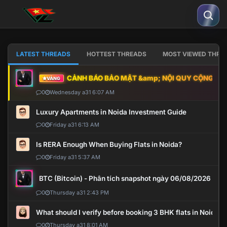
LATEST THREADS
HOTTEST THREADS
MOST VIEWED THRE
CẢNH BÁO BẢO MẬT &amp; NỘI QUY CỘNG ĐỒNG
VÀNG
0
Wednesday a31 6:07 AM
Luxury Apartments in Noida Investment Guide
0
Friday a31 6:13 AM
Is RERA Enough When Buying Flats in Noida?
0
Friday a31 5:37 AM
BTC (Bitcoin) - Phân tích snapshot ngày 06/08/2026
0
Thursday a31 2:43 PM
What should I verify before booking 3 BHK flats in Noida?
0
Thursday a31 8:01 AM