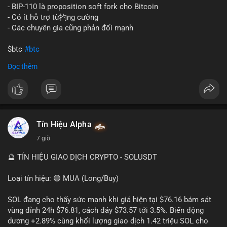
tán rủi ro. Với mức giá 65K, khối lượng này không quá lớn để
- BIP-110 là proposition soft fork cho Bitcoin
gây sốc thanh khoản tức thời, nhưng vẫn đủ sức tạo biến động
- Có ít hỗ trợ từ礿ng cường
tâm lý ngắn hạn nếu hướng đến sàn tập trung.
- Các chuyên gia cũng phản đối mạnh
Lời khuyên cho nhà đầu tư nhỏ lẻ:
$btc
#btc
Theo dõi các giao dịch tiếp theo từ cùng địa chỉ ví để xác nhận
Đọc thêm
hướng đi của dòng tiền. Tránh hành động theo cảm xúc, ưu
#vlikevn
#titanbot
tiên quản trị rủi ro và không mở vị thế lớn trước khi có tín hiệu
rõ ràng về đích đến của số BTC này.
📰 Nguồn: CoinDesk
#94dot58btc
#vilanh
#chuyentiencavoi
#btcmempool
#dongtienlon
Tín Hiệu Alpha
7 giờ
🔮 TÍN HIỆU GIAO DỊCH CRYPTO - SOLUSDT
Loại tín hiệu: 🟢 MUA (Long/Buy)
SOL đang cho thấy sức mạnh khi giá hiện tại $76.16 bám sát
vùng đỉnh 24h $76.81, cách đáy $73.57 tới 3.5%. Biến động
dương +2.89% cùng khối lượng giao dịch 1.42 triệu SOL cho