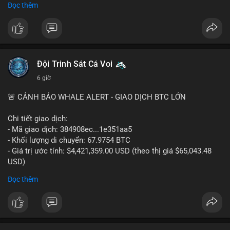
Đọc thêm
#556btc
#36trusd
#cavoichuyentien
#aplucban
#tichluydaihan
$btc
#btc
#vlikevn
#titanbot
📰 Nguồn: Cointelegraph
Đội Trinh Sát Cá Voi
6 giờ
🚨 CẢNH BÁO WHALE ALERT - GIAO DỊCH BTC LỚN
Chi tiết giao dịch:
- Mã giao dịch: 384908ec...1e351aa5
- Khối lượng di chuyển: 67.9754 BTC
- Giá trị ước tính: $4,421,359.00 USD (theo thị giá $65,043.48
USD)
- Thời gian: 21:19:29 2026-08-08 UTC
Đọc thêm
Nhận định phân tích:
Khối lượng 67.97 BTC trị giá hơn 4.4 triệu USD được di chuyển
trong một giao dịch duy nhất trên mempool. Quy mô này nằm
ở mức trung bình của cá voi, không quá lớn để gây sốc nhưng