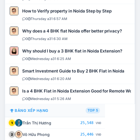
How to Verify property in Noida Step by Step
0
Thursday a31 6:57 AM
Why does a 4 BHK flat Noida offer better privacy?
0
Thursday a31 6:30 AM
Why should I buy a 3 BHK flat in Noida Extension?
0
Wednesday a31 6:25 AM
Smart Investment Guide to Buy 2 BHK Flat in Noida
0
Wednesday a31 6:20 AM
Is a 4 BHK Flat in Noida Extension Good for Remote Work?
0
Wednesday a31 5:26 AM
BẢNG XẾP HẠNG
TOP 5
Trần Thị Hương
25,548
1
VNĐ
Võ Hữu Phong
25,446
2
VNĐ