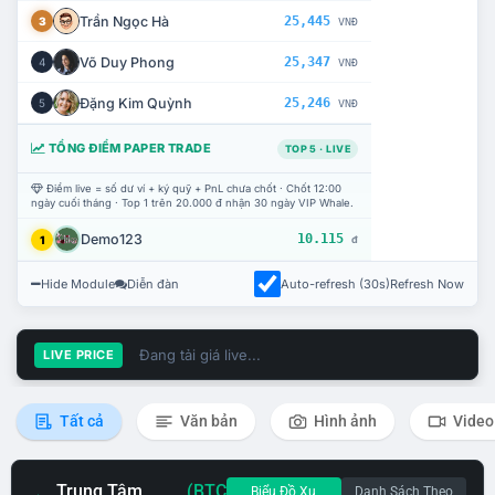
Trần Ngọc Hà
25,445
3
VNĐ
Võ Duy Phong
25,347
4
VNĐ
Đặng Kim Quỳnh
25,246
5
VNĐ
TỔNG ĐIỂM PAPER TRADE
TOP 5 · LIVE
Điểm live = số dư ví + ký quỹ + PnL chưa chốt · Chốt 12:00
ngày cuối tháng · Top 1 trên 20.000 đ nhận 30 ngày VIP Whale.
Demo123
10.115
1
đ
Hide Module
Diễn đàn
Auto-refresh (30s)
Refresh Now
Đang tải giá live...
LIVE PRICE
Tất cả
Văn bản
Hình ảnh
Video
Trung Tâm
(BTC
Biểu Đồ Xu
Danh Sách Theo