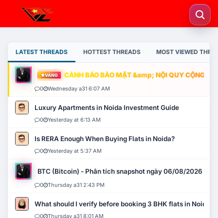
LATEST THREADS
HOTTEST THREADS
MOST VIEWED THRE
CẢNH BÁO BẢO MẬT &amp; NỘI QUY CỘNG ĐỒNG
VÀNG
0
Wednesday a31 6:07 AM
Luxury Apartments in Noida Investment Guide
0
Yesterday at 6:13 AM
Is RERA Enough When Buying Flats in Noida?
0
Yesterday at 5:37 AM
BTC (Bitcoin) - Phân tích snapshot ngày 06/08/2026
0
Thursday a31 2:43 PM
What should I verify before booking 3 BHK flats in Noida?
0
Thursday a31 8:01 AM