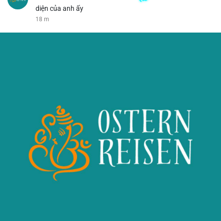
diện của anh ấy
18 m