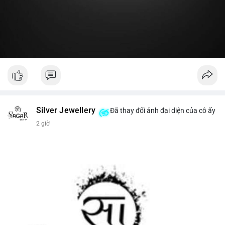
#19dot8371btc
#vilanh
#tichluydaihan
#phanbotaisan
#gia65k
Silver Jewellery
Đã thay đổi ảnh đại diện của cô ấy
2 giờ