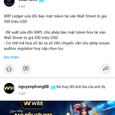
4 giờ
XRP Ledger sửa đổi bảo mật token tài sản Wall Street trị giá
530 triệu USD
- Đề xuất sửa đổi XRPL cho phép bảo mật token hóa tài sản
Wall Street trị giá 530 triệu USD.
- Cơ chế mã hóa số dư và số tiền chuyển, vẫn cho phép issuer,
auditor, regulator truy cập chọn lọc.
- Mục tiêu: tăng tính riêng tư, tuân thủ quy định, bảo vệ dữ liệu
Đọc thêm
tài chính.
- Đề xuất đang được xem xét bởi cộng đồng XRPL và các tổ
chức tài chính.
#binancesquare
#cryptonews
#xrp
nguyenphong88
Đã thay đổi ảnh bìa của anh ấy
$xrp
4 giờ
#vlikevn
#titanbot
📰 Nguồn: CoinDesk