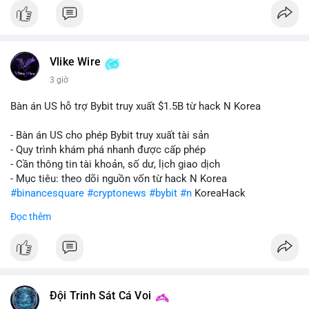
Vlike Wire
3 giờ
Bàn án US hỗ trợ Bybit truy xuất $1.5B từ hack N Korea
- Bàn án US cho phép Bybit truy xuất tài sản
- Quy trình khám phá nhanh được cấp phép
- Cần thông tin tài khoản, số dư, lịch giao dịch
- Mục tiêu: theo dõi nguồn vốn từ hack N Korea
#binancesquare
#cryptonews
#bybit
#n
KoreaHack
Đọc thêm
$btc $eth
#vlikevn
#titanbot
📰 Nguồn: Cointelegraph
Đội Trinh Sát Cá Voi