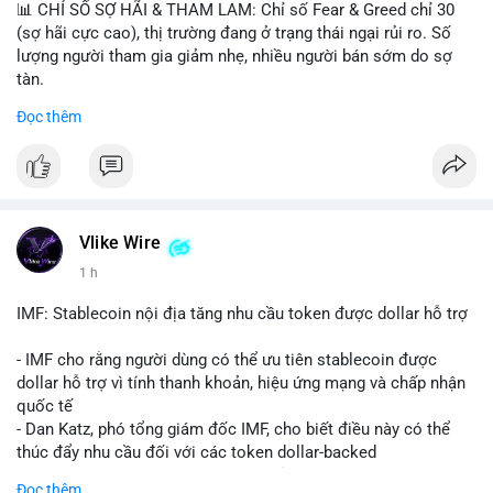
📊 CHỈ SỐ SỢ HÃI & THAM LAM: Chỉ số Fear & Greed chỉ 30
(sợ hãi cực cao), thị trường đang ở trạng thái ngại rủi ro. Số
lượng người tham gia giảm nhẹ, nhiều người bán sớm do sợ
tàn.
Đọc thêm
📈 XU HƯỚNG TÌM KIẾM & THẢO LUẬN: Biconomy (BICO),
Pudgy Penguins (PENGU), Bitcoin SV (BSV) và Kaspa (KAS) là
coin được tìm kiếm nhiều nhất. Chủ đề NFT (Pudgy Penguins),
AI (Hyperliquid) và ổn định (BSV) nổi bật.
💬 DÒNG CHẢY TIN TỨC & TRUYỀN THÔNG: Bàn tán trên
Vlike Wire
Binance Square tập trung vào lệnh kẹp, dự báo NVDA và Musk
1 h
Starship 13. Telegram nhấn mạnh luật mới tại Brazil và tranh
luận về Clearity Act.
IMF: Stablecoin nội địa tăng nhu cầu token được dollar hỗ trợ
💡 NHẬN ĐỊNH & KHUYẾN NGHỊ: Tâm lý ngắn hạn vẫn tiêu
- IMF cho rằng người dùng có thể ưu tiên stablecoin được
cực do sợ hãi, nhưng xu hướng coin nhỏ và tin tức AI/NVIDA
dollar hỗ trợ vì tính thanh khoản, hiệu ứng mạng và chấp nhận
có thể tạo cơ hội mua sớm. Cần theo dõi sự thay đổi trong
quốc tế
chính sách crypto Mỹ.
- Dan Katz, phó tổng giám đốc IMF, cho biết điều này có thể
thúc đẩy nhu cầu đối với các token dollar-backed
📊 Nguồn: Radar Tâm Lý Thị Trường
- Nhận định được đưa ra trong bối cảnh các quốc gia phát
Đọc thêm