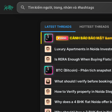
LATEST THREADS
HOTTEST THREADS
CẢNH BÁO BẢO MẬT &amp
VÀNG
Luxury Apartments in Noida Invest
Is RERA Enough When Buying Flats 
BTC (Bitcoin) - Phân tích snapsho
What should I verify before booking
How to Verify property in Noida Ste
Why does a 4 BHK flat Noida offer b