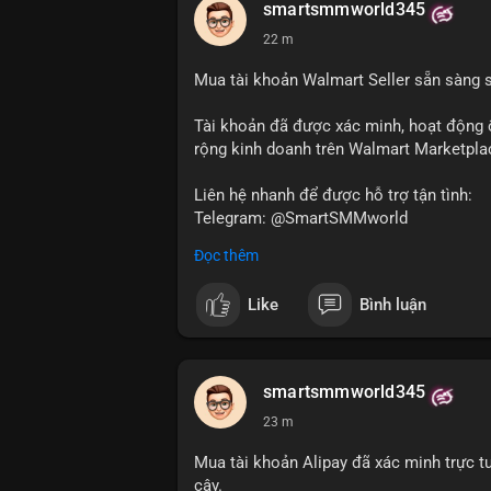
smartsmmworld345
22 m
Mua tài khoản Walmart Seller sẵn sàng 
Tài khoản đã được xác minh, hoạt động 
rộng kinh doanh trên Walmart Marketpla
Liên hệ nhanh để được hỗ trợ tận tình:
Telegram: @SmartSMMworld
WhatsApp: +1 (605) 963-3652
Đọc thêm
#buywalmartselleraccounts
#walmartsel
Like
Bình luận
smartsmmworld345
23 m
Mua tài khoản Alipay đã xác minh trực t
cậy.