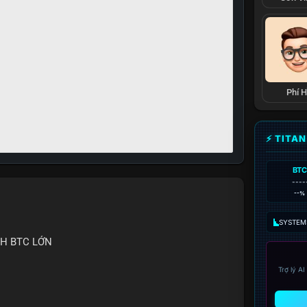
Phí 
⚡ TITA
BTC
----
--%
SYSTEM:
CH BTC LỚN
Trợ lý A