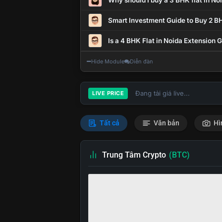
Why should I buy a 3 BHK flat in No
Smart Investment Guide to Buy 2 BH
Is a 4 BHK Flat in Noida Extension
Hide Module
Diễn đàn
Đang tải giá live...
LIVE PRICE
Tất cả
Văn bản
Hì
Trung Tâm Crypto
(BTC)