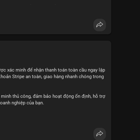
 phạm điều khoản dịch vụ của Wise. Hãy cân nhắc
#dichvutaichinh
ược xác minh để nhận thanh toán toàn cầu ngay lập
 khoản Stripe an toàn, giao hàng nhanh chóng trong
 minh thủ công, đảm bảo hoạt động ổn định, hỗ trợ
doanh nghiệp của bạn.
hanh nhất: