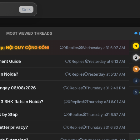
Ctrl K
MOST VIEWED THREADS
1
; NỘI QUY CỘNG ĐỒNG VLIKE.VN: HỆ THỐNG GIÁM SÁT TỰ ĐỘNG V
0
Replies
Wednesday a31 6:07 AM
2
ment Guide
0
Replies
Yesterday at 6:13 AM
3
in Noida?
0
Replies
Yesterday at 5:37 AM
4
t ngày 06/08/2026
0
Replies
Thursday a31 2:43 PM
5
 3 BHK flats in Noida?
0
Replies
Thursday a31 8:01 AM
p by Step
0
Replies
Thursday a31 6:57 AM
etter privacy?
0
Replies
Thursday a31 6:30 AM