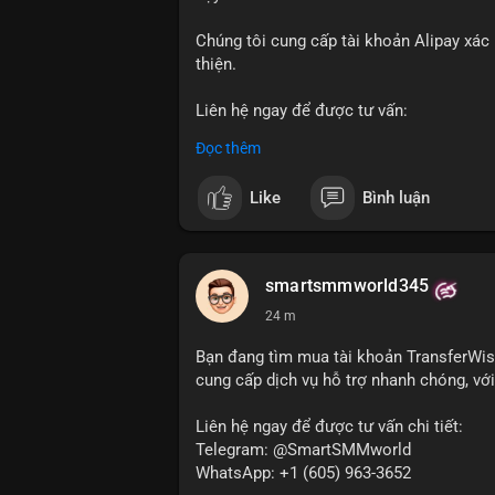
Chúng tôi cung cấp tài khoản Alipay xác
thiện.
Liên hệ ngay để được tư vấn:
Telegram: @SmartSMMworld
Đọc thêm
WhatsApp: +1 (605) 963-3652
Like
Bình luận
#buyverifiedalipayaccounts
smartsmmworld345
24 m
Bạn đang tìm mua tài khoản TransferWis
cung cấp dịch vụ hỗ trợ nhanh chóng, với 
Liên hệ ngay để được tư vấn chi tiết:
Telegram: @SmartSMMworld
WhatsApp: +1 (605) 963-3652