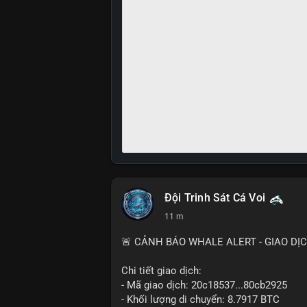
Đội Trinh Sát Cá Voi
11 m
🚨 CẢNH BÁO WHALE ALERT - GIAO DỊ
Chi tiết giao dịch:
- Mã giao dịch: 20c18537...80cb2925
- Khối lượng di chuyển: 8.7917 BTC