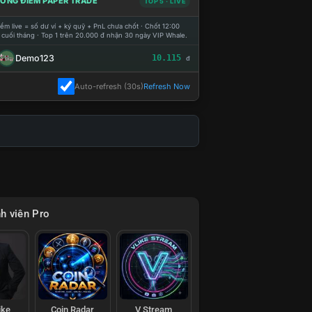
ỔNG ĐIỂM PAPER TRADE
TOP 5 · LIVE
ểm live = số dư ví + ký quỹ + PnL chưa chốt · Chốt 12:00
 cuối tháng · Top 1 trên 20.000 đ nhận 30 ngày VIP Whale.
Demo123
10.115
đ
Auto-refresh (30s)
Refresh Now
h viên Pro
ike
Coin Radar
V Stream