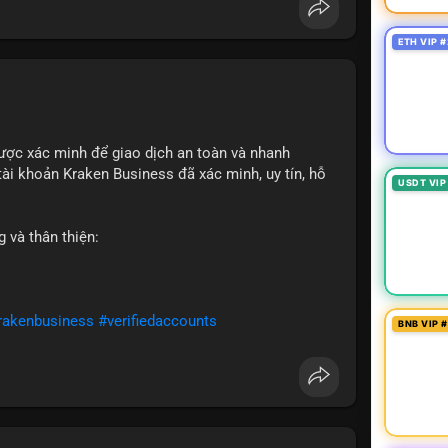
ETH VIP #
ược xác minh để giao dịch an toàn và nhanh
ài khoản Kraken Business đã xác minh, uy tín, hỗ
USDT VIP
 và thân thiện:
rakenbusiness
#verifiedaccounts
BNB VIP 