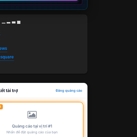
g ▁ ▂ ▃ ▄
t
news
esquare
ết tài trợ
Đăng quảng cáo
1
Quảng cáo tại vị trí #1
Nhấn để đặt quảng cáo của bạn