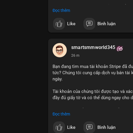
Lưu ý: Việc mua bán tài khoản có thể vi
Đọc thêm
kỹ trước khi quyết định.
Like
Bình luận
#wise
#transferwise
#taikhoanxacminh
smartsmmworld345
26 m
Bạn đang tìm mua tài khoản Stripe đã đ
tức? Chúng tôi cung cấp dịch vụ bán tài
ngày.
Tài khoản của chúng tôi được tạo và xác
đầy đủ giấy tờ và có thể dùng ngay cho 
Liên hệ ngay để được tư vấn và hỗ trợ n
Đọc thêm
Telegram: @SmartSMMworld
WhatsApp: +1 (605) 963-3652
Like
Bình luận