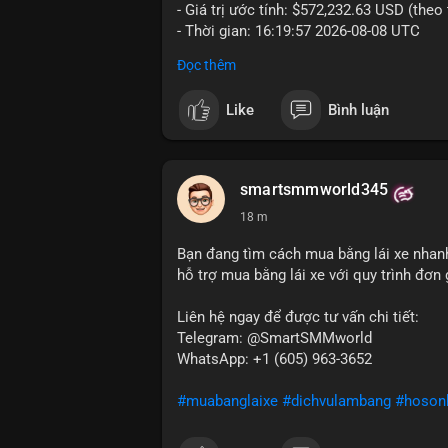
- Giá trị ước tính: $572,232.63 USD (theo
- Thời gian: 16:19:57 2026-08-08 UTC
Đọc thêm
Nhận định phân tích hành vi của Cá voi d
đương hơn nửa triệu USD được di chuyển 
Like
Bình luận
quy mô tài chính lớn. Hành vi này có th
chuyển tài sản từ ví nóng sang ví lạnh n
thực hiện lệnh bán trên sàn. Nếu dòng ti
thể xuất hiện, gây biến động giá. Ngược l
smartsmmworld345
niềm tin nắm giữ của nhà đầu tư lớn vẫn
18 m
Lời khuyên cho nhà đầu tư nhỏ lẻ: Theo d
Bạn đang tìm cách mua bằng lái xe nhanh
định điểm đến của dòng tiền. Tránh hành
hỗ trợ mua bằng lái xe với quy trình đơn g
và quản lý rủi ro chặt chẽ trong bối cảnh
Liên hệ ngay để được tư vấn chi tiết:
#87917btc
#572kusd
#vilanh
#tichluyda
Telegram: @SmartSMMworld
WhatsApp: +1 (605) 963-3652
#muabanglaixe
#dichvulambang
#hoson