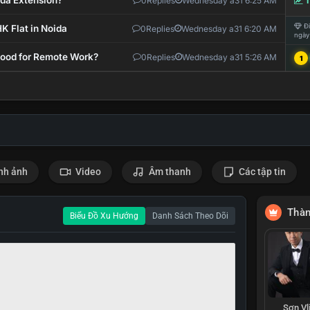
ida Extension?
0
Replies
Wednesday a31 6:25 AM
T
Đi
K Flat in Noida
0
Replies
Wednesday a31 6:20 AM
ngày
 Good for Remote Work?
0
Replies
Wednesday a31 5:26 AM
1
nh ảnh
Video
Âm thanh
Các tập tin
Thàn
Biểu Đồ Xu Hướng
Danh Sách Theo Dõi
Sơn Vl