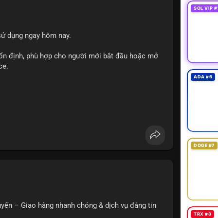
SOL VIP #
sử dụng ngay hôm nay.
ổn định, phù hợp cho người mới bắt đầu hoặc mở
ce.
ADA #6
ler
#ecommercesolutions
DOGE #7
uyến – Giao hàng nhanh chóng & dịch vụ đáng tin
TRX #8