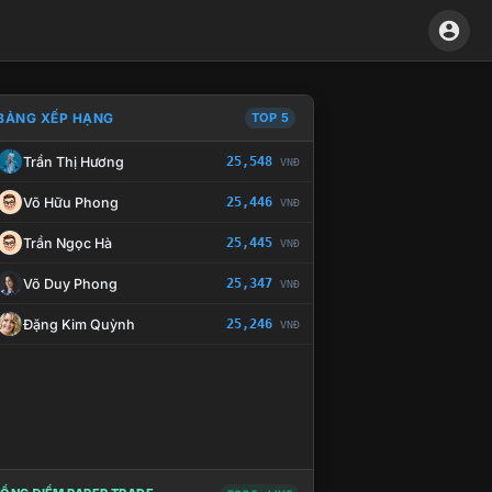
BẢNG XẾP HẠNG
TOP 5
Trần Thị Hương
25,548
VNĐ
À CHẾ TÀI XỬ LÝ VI PHẠM
Võ Hữu Phong
25,446
VNĐ
Trần Ngọc Hà
25,445
VNĐ
Võ Duy Phong
25,347
VNĐ
Đặng Kim Quỳnh
25,246
VNĐ