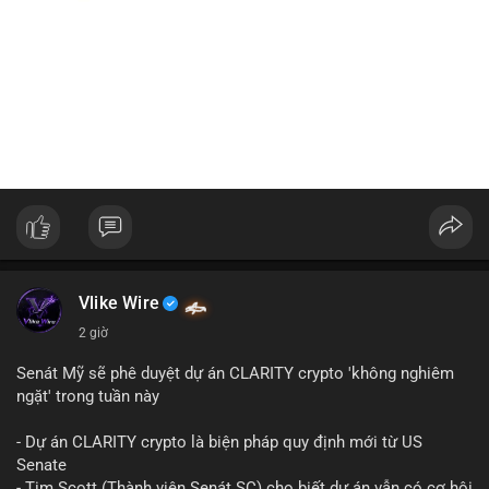
Vlike Wire
2 giờ
Senát Mỹ sẽ phê duyệt dự án CLARITY crypto 'không nghiêm
ngặt' trong tuần này
- Dự án CLARITY crypto là biện pháp quy định mới từ US
Senate
- Tim Scott (Thành viên Senát SC) cho biết dự án vẫn có cơ hội