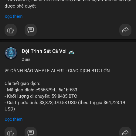
được phê duyệt
- Bài toán chính là thời gian hạn chế để đưa dự án vào lịch
Đọc thêm
trình
- Có thể ảnh hưởng đến môi trường quy định crypto tại Mỹ
$btc $eth
#vlikevn
#titanbot
Đội Trinh Sát Cá Voi
2 giờ
📰 Nguồn: Cointelegraph
🚨 CẢNH BÁO WHALE ALERT - GIAO DỊCH BTC LỚN
Chi tiết giao dịch:
- Mã giao dịch: e956579d...5a1bf683
- Khối lượng di chuyển: 59.8405 BTC
- Giá trị ước tính: $3,873,070.58 USD (theo thị giá $64,723.19
USD)
- Thời gian: 17:19:55 2026-08-06 UTC
Đọc thêm
Một khối lượng 59.84 BTC trị giá gần 3.9 triệu USD vừa được
kích hoạt di chuyển trong mempool. Với quy mô này, khả năng