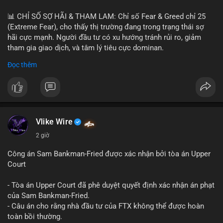
📊 CHỈ SỐ SỢ HÃI & THAM LAM: Chỉ số Fear & Greed chỉ 25
(Extreme Fear), cho thấy thị trường đang trong trạng thái sợ
hãi cực mạnh. Người đầu tư có xu hướng tránh rủi ro, giảm
tham gia giao dịch, và tâm lý tiêu cực dominan.
Đọc thêm
📈 XU HƯỚNG TÌM KIẾM & THẢO LUẬN: Coin được tìm kiếm
nhiều nhất trên CoinGecko là Cash Cat (CASHCAT), Bitcoin
(BTC), Sui (SUI), Pudgy Penguins (PENGU). Trên Google Trends
Việt Nam, từ khóa như 'con riêng', 'phạm nhật minh anh' và 'tô
lâm' được nhắc đến nhiều, có thể phản ánh sự quan tâm đến
các chủ đề không liên quan trực tiếp đến crypto.
Vlike Wire
2 giờ
💬 DÒNG CHẢY TIN TỨC & TRUYỀN THÔNG: Các bài đăng
trên Binance Square tập trung vào chiến lược trading, lệnh kẹp,
Công án Sam Bankman-Fried được xác nhận bởi tòa án Upper
và cập nhật về sự kiện như 'Lãi lỗ chưa ghi nhận'. Trên
Court
Telegram, tin tức nổi bật bao gồm việc Tether mở rộng vào
Saudi Arabia và báo cáo về Bitcoin miners chuyển hướng AI.
- Tòa án Upper Court đã phê duyệt quyết định xác nhận án phạt
Các tin tức quốc tế cũng nhấn mạnh sự động chảy của thị
của Sam Bankman-Fried.
trường.
- Câu án cho rằng nhà đầu tư của FTX không thể được hoàn
toàn bồi thường.