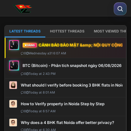
LATEST THREADS
HOTTEST THREADS
MOST VIEWED THRE
CẢNH BÁO BẢO MẬT &amp; NỘI QUY CỘNG ĐỒNG
VÀNG
0
Wednesday a31 6:07 AM
BTC (Bitcoin) - Phân tích snapshot ngày 06/08/2026
0
Today at 2:43 PM
What should I verify before booking 3 BHK flats in Noida?
0
Today at 8:01 AM
How to Verify property in Noida Step by Step
0
Today at 6:57 AM
Why does a 4 BHK flat Noida offer better privacy?
0
Today at 6:30 AM