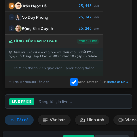
Trần Ngọc Hà
25,445
3
VNĐ
Võ Duy Phong
25,347
4
VNĐ
Đặng Kim Quỳnh
25,246
5
VNĐ
TỔNG ĐIỂM PAPER TRADE
TOP 5 · LIVE
Điểm live = số dư ví + ký quỹ + PnL chưa chốt · Chốt 12:00
ngày cuối tháng · Top 1 trên 20.000 đ nhận 30 ngày VIP Whale.
Chưa có thành viên giao dịch Paper trong tháng.
Hide Module
Diễn đàn
Auto-refresh (30s)
Refresh Now
Đang tải giá live...
LIVE PRICE
Tất cả
Văn bản
Hình ảnh
Video