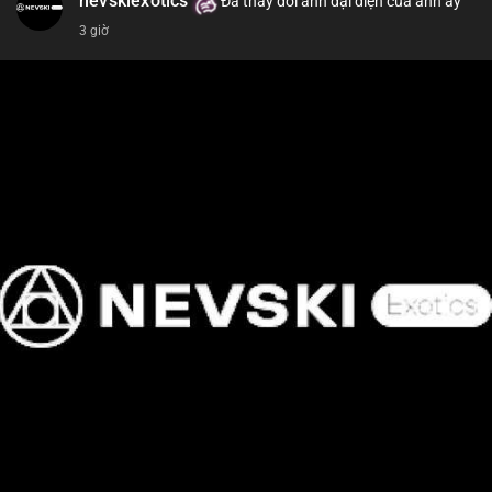
nevskiexotics
Đã thay đổi ảnh đại diện của anh ấy
3 giờ