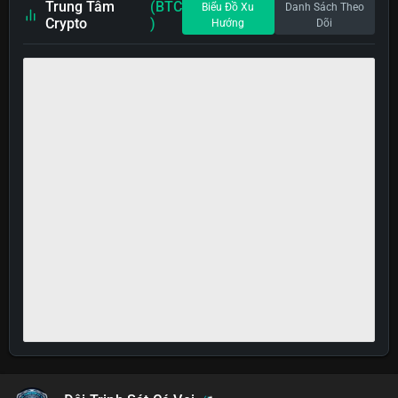
Trung Tâm
(BTC
Biểu Đồ Xu
Danh Sách Theo
Crypto
)
Hướng
Dõi