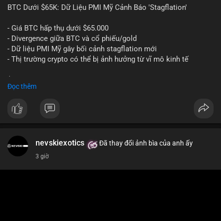
📰 Nguồn: Cointelegraph
BTC Dưới $65K: Dữ Liệu PMI Mỹ Cảnh Báo 'Stagflation'
- Giá BTC hấp thụ dưới $65.000
- Divergence giữa BTC và cổ phiếu/gold
- Dữ liệu PMI Mỹ gây bối cảnh stagflation mới
- Thị trường crypto có thể bị ảnh hưởng từ vĩ mô kinh tế
$btc
#btc
Đọc thêm
#vlikevn
#titanbot
📰 Nguồn: Cointelegraph
nevskiexotics
Đã thay đổi ảnh bìa của anh ấy
3 giờ