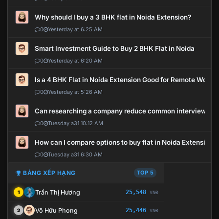
Why should I buy a 3 BHK flat in Noida Extension?
0
Yesterday at 6:25 AM
Smart Investment Guide to Buy 2 BHK Flat in Noida
0
Yesterday at 6:20 AM
Is a 4 BHK Flat in Noida Extension Good for Remote Work?
0
Yesterday at 5:26 AM
Can researching a company reduce common interview mi
0
Tuesday a31 10:12 AM
How can I compare options to buy flat in Noida Extension?
0
Tuesday a31 6:30 AM
BẢNG XẾP HẠNG
TOP 5
Trần Thị Hương
25,548
1
VNĐ
Võ Hữu Phong
25,446
2
VNĐ