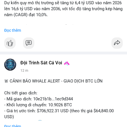
coin (PENGU, CASHCAT) và tin cậy từ các dự án lớn (BTC,
Dự kiến quy mô thị trường sẽ tăng từ 6,4 tỷ USD vào năm 2026
SOL). Rủi ro tăng nếu không có thông tin rõ ràng về quy định.
lên 16,6 tỷ USD vào năm 2036, với tốc độ tăng trưởng kép hàng
năm (CAGR) đạt 10,0%.
📊 Nguồn: Radar Tâm Lý Thị Trường
Sự tăng trưởng này được thúc đẩy bởi nhu cầu ngày càng cao
Đọc thêm
trong các lĩnh vực ô tô, logistics và thiết bị thông minh.
Doanh nghiệp cần theo dõi xu hướng này để nắm bắt cơ hội
đầu tư và phát triển giải pháp kết nối tiên tiến.
Đội Trinh Sát Cá Voi
12 m
🚨 CẢNH BÁO WHALE ALERT - GIAO DỊCH BTC LỚN
Chi tiết giao dịch:
- Mã giao dịch: 10e21b1b...1ec9d344
- Khối lượng di chuyển: 10.9026 BTC
- Giá trị ước tính: $706,922.31 USD (theo thị giá $64,840.00
USD)
- Thời gian: 18:20
0 2026-08-07 UTC
Đọc thêm