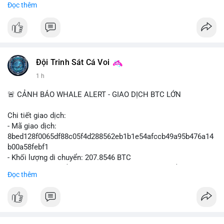
Đọc thêm
- Không có thông tin tác động thị trường ngay lập tức.
#binancesquare
#cryptonews
#sbf
#ftx
#reformuk
$btc $eth
#vlikevn
#titanbot
Đội Trinh Sát Cá Voi
1 h
📰 Nguồn: Cointelegraph
🚨 CẢNH BÁO WHALE ALERT - GIAO DỊCH BTC LỚN
Chi tiết giao dịch:
- Mã giao dịch:
8bed128f0065df88c05f4d288562eb1b1e54afccb49a95b476a14
b00a58febf1
- Khối lượng di chuyển: 207.8546 BTC
- Giá trị ước tính: $13,449,009.09 USD (theo thị giá $64,703.92
Đọc thêm
USD)
- Thời gian: 17:19:40 2026-08-07 UTC
Nhận định phân tích:
Giao dịch gần 208 BTC (tương đương 13,45 triệu USD) ở mức