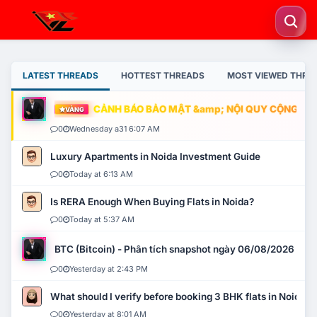
LATEST THREADS
HOTTEST THREADS
MOST VIEWED THRE
CẢNH BÁO BẢO MẬT &amp; NỘI QUY CỘNG ĐỒNG
VÀNG
0
Wednesday a31 6:07 AM
Luxury Apartments in Noida Investment Guide
0
Today at 6:13 AM
Is RERA Enough When Buying Flats in Noida?
0
Today at 5:37 AM
BTC (Bitcoin) - Phân tích snapshot ngày 06/08/2026
0
Yesterday at 2:43 PM
What should I verify before booking 3 BHK flats in Noida?
0
Yesterday at 8:01 AM