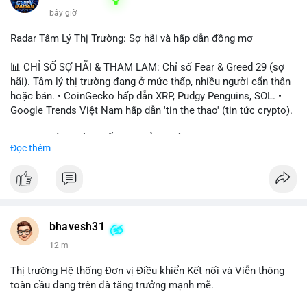
bây giờ
Radar Tâm Lý Thị Trường: Sợ hãi và hấp dẫn đồng mơ
📊 CHỈ SỐ SỢ HÃI & THAM LAM: Chỉ số Fear & Greed 29 (sợ
hãi). Tâm lý thị trường đang ở mức thấp, nhiều người cẩn thận
hoặc bán. • CoinGecko hấp dẫn XRP, Pudgy Penguins, SOL. •
Google Trends Việt Nam hấp dẫn 'tin the thao' (tin tức crypto).
📈 XU HƯỚNG TÌM KIẾM & THẢO LUẬN: • XRP, SOL, PENGU,
Đọc thêm
ONDO, CASHCAT. • Chủ đề 'tô thị ty na' (tỷ giá) và 'giao thông'
(giao thông tài chính). • Bàn tán Binance Square tập trung vào
BTC breakout và lệnh long/short.
💬 DÒNG CHẢY TIN TỨC & TRUYỀN THÔNG: • Trump khẳng
định crypto là 'vấn đề lớn' giúp giảm áp lực USD. • Binance hỗ
bhavesh31
trợ cổ phiếu Apple/IBM. • Bài đăng hấp dẫn về $HFT, $SKYAI,
12 m
$BICO. • Tin nhắn cảnh báo về hack North Korea (Bybit).
Thị trường Hệ thống Đơn vị Điều khiển Kết nối và Viễn thông
💡 NHẬN ĐỊNH & KHUYẾN NGHỊ: Tâm lý thị trường đang phân
toàn cầu đang trên đà tăng trưởng mạnh mẽ.
cực. Sợ hãi do chỉ số thấp, nhưng hấp dẫn từ xu hướng meme