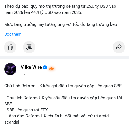
Theo dự báo, quy mô thị trường sẽ tăng từ 25,0 tỷ USD vào
năm 2026 lên 44,4 tỷ USD vào năm 2036.
Mức tăng trưởng này tương ứng với tốc độ tăng trưởng kép
hàng năm (CAGR) đạt 5,9% trong giai đoạn dự báo.
Đọc thêm
Đây là tín hiệu tích cực cho các nhà sản xuất, nhà phân phối và
nhà đầu tư trong ngành vật liệu xây dựng và hạ tầng.
Bạn đánh giá thế nào về tiềm năng của dòng sản phẩm ống
nhựa polyolefin trong tương lai?
Vlike Wire
1 h
Chủ tịch Reform UK kêu gọi điều tra quyên góp liên quan SBF
- Chủ tịch Reform UK yêu cầu điều tra quyên góp liên quan tới
SBF.
- SBF liên quan tới FTX.
- Lãnh đạo Reform UK chuẩn bị đối mặt với cử tri amid
scandal.
- Sự kiện có thể ảnh hưởng đến hình ảnh SBF và FTX.