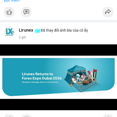
Đọc thêm
$btc $eth
#vlikevn
#titanbot
📰 Nguồn: CoinDesk
Lirunex
Đã thay đổi ảnh bìa của cô ấy
2 giờ