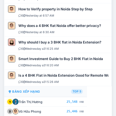
How to Verify property in Noida Step by Step
0
Yesterday at 6:57 AM
Why does a 4 BHK flat Noida offer better privacy?
0
Yesterday at 6:30 AM
Why should I buy a 3 BHK flat in Noida Extension?
0
Wednesday a31 6:25 AM
Smart Investment Guide to Buy 2 BHK Flat in Noida
0
Wednesday a31 6:20 AM
Is a 4 BHK Flat in Noida Extension Good for Remote Work?
0
Wednesday a31 5:26 AM
BẢNG XẾP HẠNG
TOP 5
Trần Thị Hương
25,548
1
VNĐ
Võ Hữu Phong
25,446
2
VNĐ