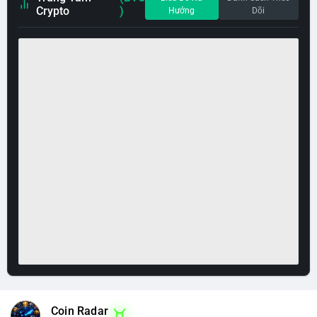
Crypto
)
Hướng
Dõi
Coin Radar