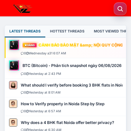
LATEST THREADS
HOTTEST THREADS
MOST VIEWED THRE
CẢNH BÁO BẢO MẬT &amp; NỘI QUY CỘNG ĐỒNG
VÀNG
0
Wednesday a31 6:07 AM
BTC (Bitcoin) - Phân tích snapshot ngày 06/08/2026
0
Yesterday at 2:43 PM
What should I verify before booking 3 BHK flats in Noida?
0
Yesterday at 8:01 AM
How to Verify property in Noida Step by Step
0
Yesterday at 6:57 AM
Why does a 4 BHK flat Noida offer better privacy?
0
Yesterday at 6:30 AM