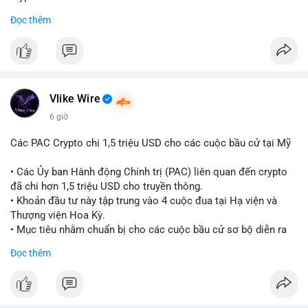
sàn trước khi hành động.
Đọc thêm
#binancesquare
#cryptonews
#ondofinance
#154dot8btc
#vilanh
#tichluydaihan
#mempoolbtc
$btc $eth
#vlikevn
#titanbot
Vlike Wire
📰 Nguồn: CoinDesk
6 giờ
Các PAC Crypto chi 1,5 triệu USD cho các cuộc bầu cử tại Mỹ
• Các Ủy ban Hành động Chính trị (PAC) liên quan đến crypto
đã chi hơn 1,5 triệu USD cho truyền thông.
• Khoản đầu tư này tập trung vào 4 cuộc đua tại Hạ viện và
Thượng viện Hoa Kỳ.
• Mục tiêu nhằm chuẩn bị cho các cuộc bầu cử sơ bộ diễn ra
vào ngày 18 tháng 8.
Đọc thêm
#cryptonews
#politics
#usa
#binancesquare
$btc $eth