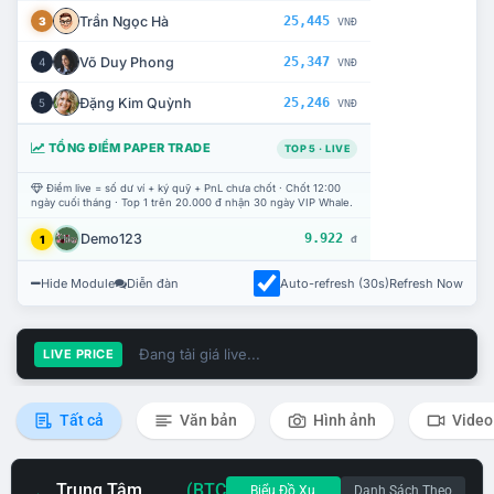
Trần Ngọc Hà
25,445
3
VNĐ
Võ Duy Phong
25,347
4
VNĐ
Đặng Kim Quỳnh
25,246
5
VNĐ
TỔNG ĐIỂM PAPER TRADE
TOP 5 · LIVE
Điểm live = số dư ví + ký quỹ + PnL chưa chốt · Chốt 12:00
ngày cuối tháng · Top 1 trên 20.000 đ nhận 30 ngày VIP Whale.
Demo123
9.922
1
đ
Hide Module
Diễn đàn
Auto-refresh (30s)
Refresh Now
Đang tải giá live...
LIVE PRICE
Tất cả
Văn bản
Hình ảnh
Video
Trung Tâm
(BTC
Biểu Đồ Xu
Danh Sách Theo