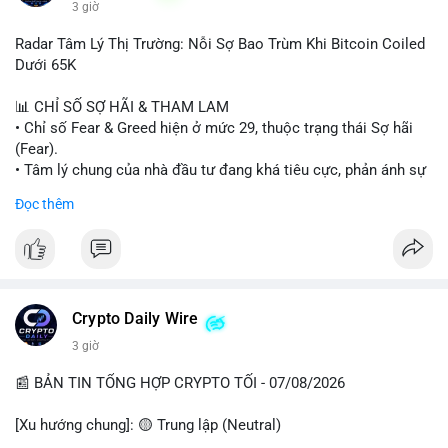
3 giờ
#binancesquare
#cryptonews
#wintermute
#brokerdealer
Radar Tâm Lý Thị Trường: Nỗi Sợ Bao Trùm Khi Bitcoin Coiled
#tokenizedsecurities
#usregulation
Dưới 65K
$btc $eth
📊 CHỈ SỐ SỢ HÃI & THAM LAM
• Chỉ số Fear & Greed hiện ở mức 29, thuộc trạng thái Sợ hãi
#vlikevn
#titanbot
(Fear).
• Tâm lý chung của nhà đầu tư đang khá tiêu cực, phản ánh sự
📰 Nguồn: Cointelegraph
thận trọng cao độ trước các biến động thị trường.
Đọc thêm
📈 XU HƯỚNG TÌM KIẾM & THẢO LUẬN
• CoinGecko Trending: Plume (PLUME), Cash Cat (CASHCAT),
Biconomy (BICO), Hashflow (HFT), Ondo (ONDO), StonkBroker
(STONKBROKER), (PUMP).
• LunarCrush Trending: Ethereum, Solana, Dogecoin, Polkadot,
Crypto Daily Wire
Chainlink.
3 giờ
• Google Trends Việt Nam: Các chủ đề về bóng đá (Man Utd,
Viettel) và các từ khóa đời sống khác đang chiếm ưu thế.
📰 BẢN TIN TỔNG HỢP CRYPTO TỐI - 07/08/2026
💬 DÒNG CHẢY TIN TỨC & TRUYỀN THÔNG
[Xu hướng chung]: 🟡 Trung lập (Neutral)
• Tin tức pháp lý: Tòa phúc thẩm Hoa Kỳ giữ nguyên bản án 25