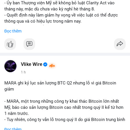
- Ủy ban Thượng viện Mỹ sẽ không bỏ luật Clarity Act vào
tháng này, mặc dù chưa vào kỳ nghỉ hè tháng 8.
- Quyết định này làm giảm hy vọng về việc luật có thể được
thông qua và có hiệu lực trong năm nay.
- Luật Clarity Act nhằm cung cấp quy định rõ ràng hơn về danh
Đọc thêm
mục chứng chỉ cho tài sản số tại Mỹ.
- Sự trì hoãn có thể ảnh hưởng đến sự tin tưởng của nhà đầu tư
và phát triển thị trường crypto tại Mỹ.
$btc $eth
Vlike Wire
#vlikevn
#titanbot
1 h
📰 Nguồn: CoinDesk
MARA ghi kỷ lục sản lượng BTC Q2 nhưng lỗ vì giá Bitcoin
giảm
- MARA, một trong những công ty khai thác Bitcoin lớn nhất
Mỹ, báo cáo sản lượng Bitcoin cao nhất trong quý II kể từ hơn
1 năm trước.
- Tuy nhiên, công ty vẫn lỗ trong quý II do giá Bitcoin trung bình
giảm 28% so với cùng kỳ năm trước.
Đọc thêm