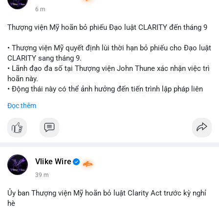
6 m
Thượng viện Mỹ hoãn bỏ phiếu Đạo luật CLARITY đến tháng 9
• Thượng viện Mỹ quyết định lùi thời hạn bỏ phiếu cho Đạo luật
CLARITY sang tháng 9.
• Lãnh đạo đa số tại Thượng viện John Thune xác nhận việc trì
hoãn này.
• Động thái này có thể ảnh hưởng đến tiến trình lập pháp liên
quan đến khung pháp lý tiền điện tử tại Mỹ.
Đọc thêm
$btc $eth
#vlikevn
#titanbot
📰 Nguồn: Cointelegraph
Vlike Wire
39 m
Ủy ban Thượng viện Mỹ hoãn bỏ luật Clarity Act trước kỳ nghỉ
hè