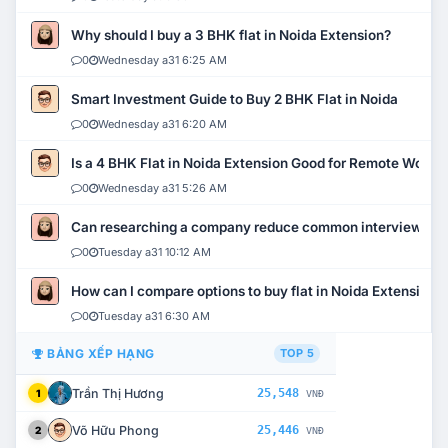
Why should I buy a 3 BHK flat in Noida Extension?
0
Wednesday a31 6:25 AM
Smart Investment Guide to Buy 2 BHK Flat in Noida
0
Wednesday a31 6:20 AM
Is a 4 BHK Flat in Noida Extension Good for Remote Work?
0
Wednesday a31 5:26 AM
Can researching a company reduce common interview mi
0
Tuesday a31 10:12 AM
How can I compare options to buy flat in Noida Extension?
0
Tuesday a31 6:30 AM
BẢNG XẾP HẠNG
TOP 5
Trần Thị Hương
25,548
1
VNĐ
Võ Hữu Phong
25,446
2
VNĐ