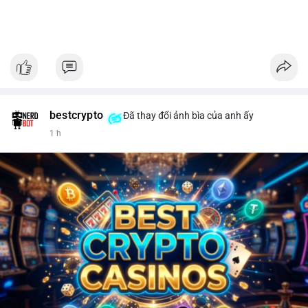
bestcrypto
Đã thay đổi ảnh bìa của anh ấy
1 h