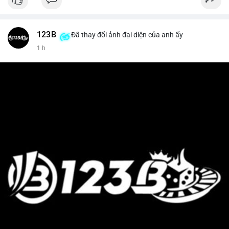
123B
Đã thay đổi ảnh đại diện của anh ấy
1 h