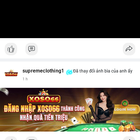
supremeclothing1
Đã thay đổi ảnh bìa của anh ấy
1 h