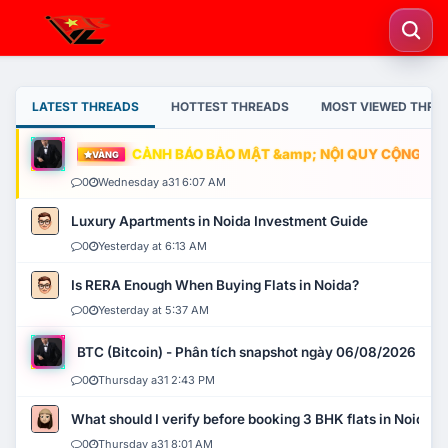
LATEST THREADS
HOTTEST THREADS
MOST VIEWED THRE
CẢNH BÁO BẢO MẬT &amp; NỘI QUY CỘNG ĐỒNG
VÀNG
0
Wednesday a31 6:07 AM
Luxury Apartments in Noida Investment Guide
0
Yesterday at 6:13 AM
Is RERA Enough When Buying Flats in Noida?
0
Yesterday at 5:37 AM
BTC (Bitcoin) - Phân tích snapshot ngày 06/08/2026
0
Thursday a31 2:43 PM
What should I verify before booking 3 BHK flats in Noida?
0
Thursday a31 8:01 AM