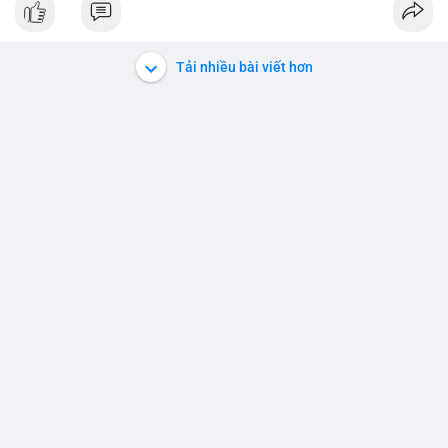
#152dot5btc
#giaodichlon
#aplucban
#vilanh
#btcmempool
Tải nhiều bài viết hơn