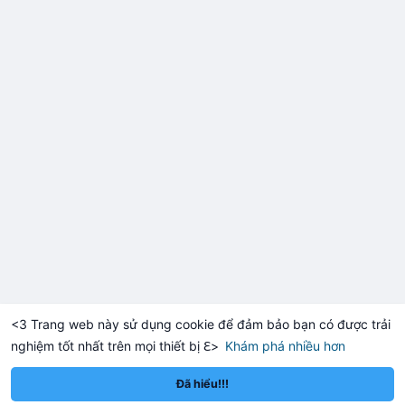
<3 Trang web này sử dụng cookie để đảm bảo bạn có được trải
nghiệm tốt nhất trên mọi thiết bị ℇ>
Khám phá nhiều hơn
Solana
BNB
1,920.14
$76.15
$
+0.06%
SOL
+2.86%
BNB
Đã hiểu!!!