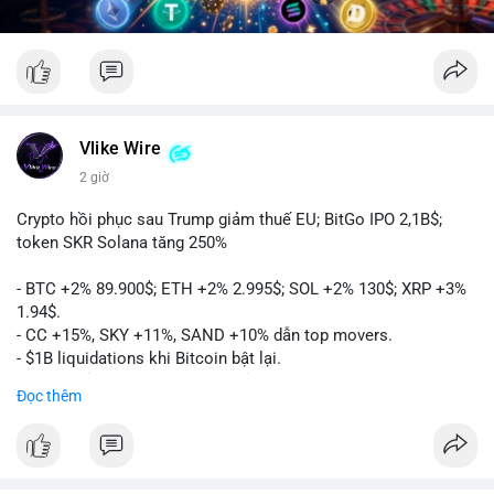
Vlike Wire
2 giờ
Crypto hồi phục sau Trump giảm thuế EU; BitGo IPO 2,1B$;
token SKR Solana tăng 250%
- BTC +2% 89.900$; ETH +2% 2.995$; SOL +2% 130$; XRP +3%
1.94$.
- CC +15%, SKY +11%, SAND +10% dẫn top movers.
- $1B liquidations khi Bitcoin bật lại.
- Trump hủy thuế EU, tín hiệu giảm áp lực.
Đọc thêm
- Vitalik đề xuất DVT staking cho Ethereum.
- BitGo IPO 18$/cổ phiếu, trị giá ~2B$.
- Senate Ag Committee tiến hành Clarity Act.
- Newrez tính crypto vào điều kiện vay nhà.