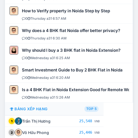
How to Verify property in Noida Step by Step
0
Thursday a31 6:57 AM
Why does a 4 BHK flat Noida offer better privacy?
0
Thursday a31 6:30 AM
Why should I buy a 3 BHK flat in Noida Extension?
0
Wednesday a31 6:25 AM
Smart Investment Guide to Buy 2 BHK Flat in Noida
0
Wednesday a31 6:20 AM
Is a 4 BHK Flat in Noida Extension Good for Remote Work?
0
Wednesday a31 5:26 AM
BẢNG XẾP HẠNG
TOP 5
Trần Thị Hương
25,548
1
VNĐ
Võ Hữu Phong
25,446
2
VNĐ