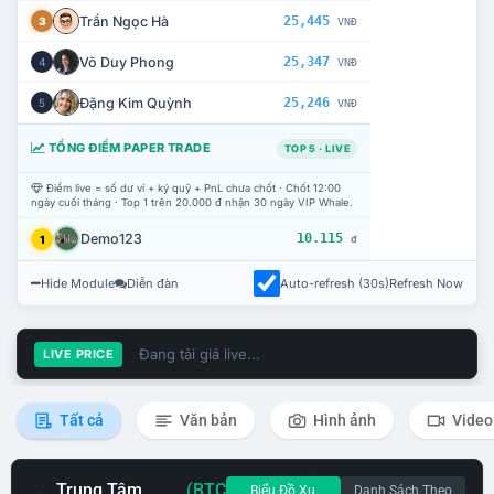
Trần Ngọc Hà
25,445
3
VNĐ
Võ Duy Phong
25,347
4
VNĐ
Đặng Kim Quỳnh
25,246
5
VNĐ
TỔNG ĐIỂM PAPER TRADE
TOP 5 · LIVE
Điểm live = số dư ví + ký quỹ + PnL chưa chốt · Chốt 12:00
ngày cuối tháng · Top 1 trên 20.000 đ nhận 30 ngày VIP Whale.
Demo123
10.115
1
đ
Hide Module
Diễn đàn
Auto-refresh (30s)
Refresh Now
Đang tải giá live...
LIVE PRICE
Tất cả
Văn bản
Hình ảnh
Video
Trung Tâm
(BTC
Biểu Đồ Xu
Danh Sách Theo