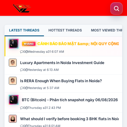
LATEST THREADS
HOTTEST THREADS
MOST VIEWED THRE
CẢNH BÁO BẢO MẬT &amp; NỘI QUY CỘNG ĐỒNG
VÀNG
0
Wednesday a31 6:07 AM
Luxury Apartments in Noida Investment Guide
0
Yesterday at 6:13 AM
Is RERA Enough When Buying Flats in Noida?
0
Yesterday at 5:37 AM
BTC (Bitcoin) - Phân tích snapshot ngày 06/08/2026
0
Thursday a31 2:43 PM
What should I verify before booking 3 BHK flats in Noida?
0
Thursday a31 8:01 AM