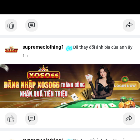
supremeclothing1
Đã thay đổi ảnh bìa của anh ấy
1 h