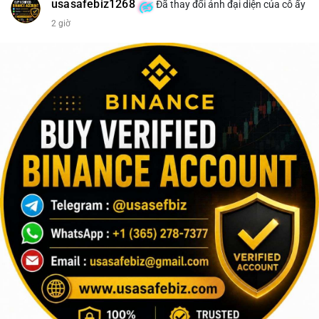
usasafebiz1268
Đã thay đổi ảnh đại diện của cô ấy
2 giờ