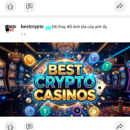
bestcrypto
Đã thay đổi ảnh bìa của anh ấy
1 h