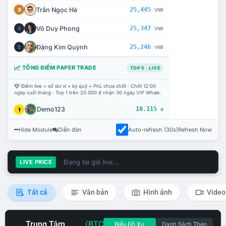
Trần Ngọc Hà
25,445
3
VNĐ
Võ Duy Phong
25,347
4
VNĐ
Đặng Kim Quỳnh
25,246
5
VNĐ
TỔNG ĐIỂM PAPER TRADE
TOP 5 · LIVE
Điểm live = số dư ví + ký quỹ + PnL chưa chốt · Chốt 12:00
ngày cuối tháng · Top 1 trên 20.000 đ nhận 30 ngày VIP Whale.
Demo123
10.115
1
đ
Hide Module
Diễn đàn
Auto-refresh (30s)
Refresh Now
Đang tải giá live...
LIVE PRICE
Tất cả
Văn bản
Hình ảnh
Video
Trung Tâm
(BTC
Biểu Đồ Xu
Danh Sách Theo