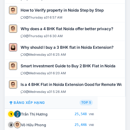
How to Verify property in Noida Step by Step
0
Thursday a31 6:57 AM
Why does a 4 BHK flat Noida offer better privacy?
0
Thursday a31 6:30 AM
Why should I buy a 3 BHK flat in Noida Extension?
0
Wednesday a31 6:25 AM
Smart Investment Guide to Buy 2 BHK Flat in Noida
0
Wednesday a31 6:20 AM
Is a 4 BHK Flat in Noida Extension Good for Remote Work?
0
Wednesday a31 5:26 AM
BẢNG XẾP HẠNG
TOP 5
Trần Thị Hương
25,548
1
VNĐ
Võ Hữu Phong
25,446
2
VNĐ