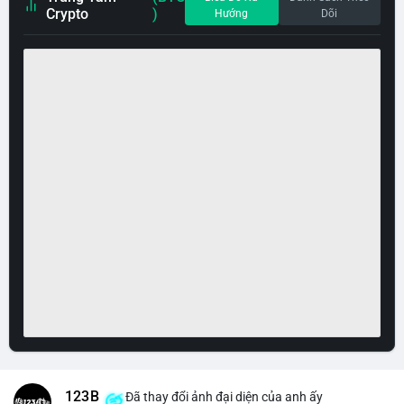
Crypto
)
Hướng
Dõi
123B
Đã thay đổi ảnh đại diện của anh ấy