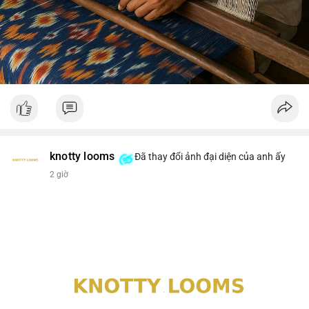
knotty looms
Đã thay đổi ảnh đại diện của anh ấy
2 giờ