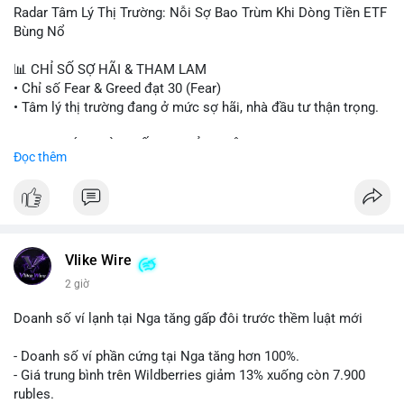
- Steak ’n Shake thưởng BTC cho nhân viên.
Radar Tâm Lý Thị Trường: Nỗi Sợ Bao Trùm Khi Dòng Tiền ETF
#binancesquare
#cryptonews
#btc
#eth
#sol
#xrp
#cc
#sky
Bùng Nổ
#sand
#bitgo
#solana
#stablecoin
#regulation
📊 CHỈ SỐ SỢ HÃI & THAM LAM
$btc $eth $sol $xrp $cc $sky $sand $skr
#skr
• Chỉ số Fear & Greed đạt 30 (Fear)
• Tâm lý thị trường đang ở mức sợ hãi, nhà đầu tư thận trọng.
#vlikevn
#titanbot
📈 XU HƯỚNG TÌM KIẾM & THẢO LUẬN
Đọc thêm
📰 Nguồn: Decrypt
• CoinGecko Trending: PENGU, TUT, ACE, CASHCAT, ANSEM,
STONKBROKER, UNI
• LunarCrush Trending: Ethereum, Solana, Dogecoin, Polkadot,
Chainlink, Taylor Swift, Tesla
• Google Trends Việt Nam: Real Madrid, Giao hữu câu lạc bộ,
Tinh hà say hi
Vlike Wire
2 giờ
💬 DÒNG CHẢY TIN TỨC & TRUYỀN THÔNG
• Binance Square: Cộng đồng đang tranh luận về lệnh
Doanh số ví lạnh tại Nga tăng gấp đôi trước thềm luật mới
Long/Short, kỳ vọng vào các kèo $ACE, $RAVE và lo ngại tin
xấu từ SpaceX/Musk.
- Doanh số ví phần cứng tại Nga tăng hơn 100%.
• Tin tức quốc tế: US spot Bitcoin ETFs ghi nhận dòng tiền 1 tỷ
- Giá trung bình trên Wildberries giảm 13% xuống còn 7.900
USD; Nansen founder dự báo Bitcoin không dưới 60K; Chi tiêu
rubles.