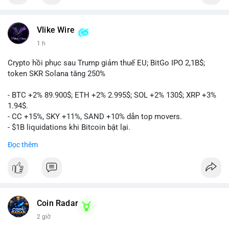
Vlike Wire
1 h
Crypto hồi phục sau Trump giảm thuế EU; BitGo IPO 2,1B$;
token SKR Solana tăng 250%
- BTC +2% 89.900$; ETH +2% 2.995$; SOL +2% 130$; XRP +3%
1.94$.
- CC +15%, SKY +11%, SAND +10% dẫn top movers.
- $1B liquidations khi Bitcoin bật lại.
- Trump hủy thuế EU, tín hiệu giảm áp lực.
Đọc thêm
- Vitalik đề xuất DVT staking cho Ethereum.
- BitGo IPO 18$/cổ phiếu, trị giá ~2B$.
- Senate Ag Committee tiến hành Clarity Act.
- Newrez tính crypto vào điều kiện vay nhà.
- HK cấp giấy phép stablecoin mới.
- Tòa án Nga công nhận crypto là tài sản.
Coin Radar
- Trump hy vọng ký bill cấu trúc thị trường crypto.
2 giờ
- Saga EVM bị hack 7M$, quỹ trộm chuyển sang Ethereum.