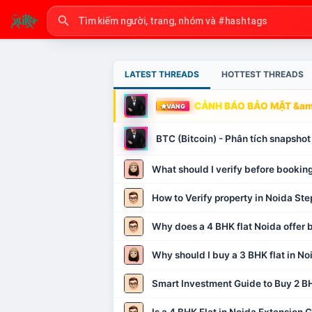
LATEST THREADS
HOTTEST THREADS
CẢNH BÁO BẢO MẬT &amp
VÀNG
BTC (Bitcoin) - Phân tích snapsh
What should I verify before booking
How to Verify property in Noida Ste
Why does a 4 BHK flat Noida offer b
Why should I buy a 3 BHK flat in No
Smart Investment Guide to Buy 2 BH