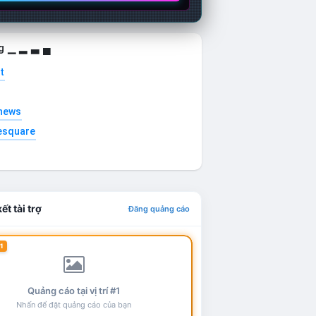
g ▁ ▂ ▃ ▄
t
news
esquare
ết tài trợ
Đăng quảng cáo
1
Quảng cáo tại vị trí #1
Nhấn để đặt quảng cáo của bạn