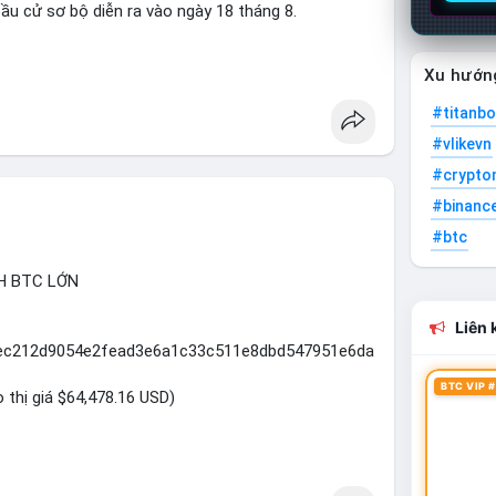
ầu cử sơ bộ diễn ra vào ngày 18 tháng 8.
uare
Xu hướn
#titanbo
#vlikevn
#crypto
#binanc
#btc
H BTC LỚN
Liên k
5eec212d9054e2fead3e6a1c33c511e8dbd547951e6da
BTC VIP #
o thị giá $64,478.16 USD)
2.5 triệu USD được phát hiện trong mempool cho