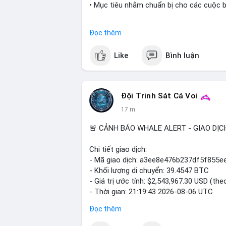
• Mục tiêu nhằm chuẩn bị cho các cuộc b
#cryptonews
#politics
#usa
#binancesq
Đọc thêm
$btc $eth
Like
Bình luận
#vlikevn
#titanbot
📰 Nguồn: Cointelegraph
Đội Trinh Sát Cá Voi
17 m
🚨 CẢNH BÁO WHALE ALERT - GIAO DỊC
Chi tiết giao dịch:
- Mã giao dịch: a3ee8e476b237df5f85
- Khối lượng di chuyển: 39.4547 BTC
- Giá trị ước tính: $2,543,967.30 USD (the
- Thời gian: 21:19:43 2026-08-06 UTC
Đọc thêm
Nhận định phân tích:
Khối lượng 39.45 BTC tương đương hơn 