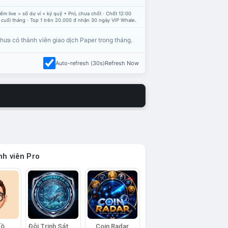
ểm live = số dư ví + ký quỹ + PnL chưa chốt · Chốt 12:00
 cuối tháng · Top 1 trên 20.000 đ nhận 30 ngày VIP Whale.
hưa có thành viên giao dịch Paper trong tháng.
Auto-refresh (30s)
Refresh Now
h viên Pro
Hồ
Đội Trinh Sát Cá Voi
Coin Radar