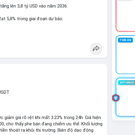
 tăng lên 3,8 tỷ USD vào năm 2036.
btcmempool
#1point49trieuusd
t 5,8% trong giai đoạn dự báo.
à nhà đầu tư trong lĩnh vực công nghệ ô tô.
TON #9
powertrain
OPTIMUS 
XUSDT
c giảm giá rõ rệt khi mất 3.23% trong 24h. Giá hiện
500, cho thấy phe bán đang chiếm ưu thế. Khối lượng
tiền thoát ra khỏi thị trường. Biên độ dao động