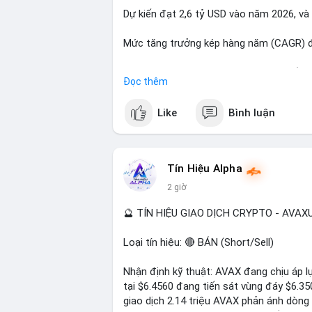
Dự kiến đạt 2,6 tỷ USD vào năm 2026, và
#23dot14btc
#chuyenvilanh
#aplucban
#
Mức tăng trưởng kép hàng năm (CAGR) đạ
Đây là cơ hội lớn cho các nhà sản xuất v
Đọc thêm
#geo
#ai
#automotive
#marketgrowth
#
Like
Bình luận
Tín Hiệu Alpha
2 giờ
🔮 TÍN HIỆU GIAO DỊCH CRYPTO - AVA
Loại tín hiệu: 🔴 BÁN (Short/Sell)
Nhận định kỹ thuật: AVAX đang chịu áp lự
tại $6.4560 đang tiến sát vùng đáy $6.3
giao dịch 2.14 triệu AVAX phản ánh dòng 