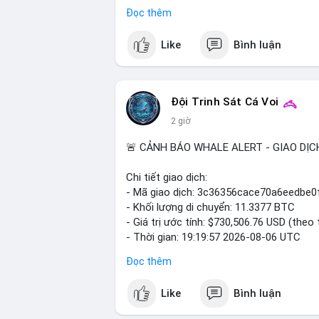
trong ngày khá rộng (5.6%), tạo điều kiệ
Đọc thêm
Khuyến nghị giao dịch cụ thể:
Like
Bình luận
- Vùng Entry: $6.4500 - $6.4800
- Mục tiêu chốt lời (Take Profit - TP): T
- Cắt lỗ (Stop Loss - SL): $6.5800
Đội Trinh Sát Cá Voi
Lời khuyên quản trị vốn: Khối lượng lệnh
2 giờ
sau khi vào lệnh để bảo vệ tài khoản tr
🚨 CẢNH BÁO WHALE ALERT - GIAO DỊC
#shortavax
#avax6450
#bearishavax
#v
Chi tiết giao dịch:
- Mã giao dịch: 3c36356cace70a6eedb
- Khối lượng di chuyển: 11.3377 BTC
- Giá trị ước tính: $730,506.76 USD (theo 
- Thời gian: 19:19:57 2026-08-06 UTC
Đọc thêm
Giao dịch 11.3377 BTC trị giá hơn 730 
nhận. Mức khối lượng này nằm trong tầm 
Like
Bình luận
phải dòng tiền tổ chức khổng lồ. Hành 
phản ánh hai kịch bản: hoặc cá voi đang 