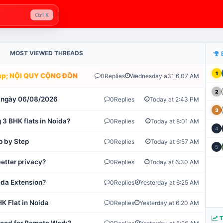
Ctrl K
MOST VIEWED THREADS
1
; NỘI QUY CỘNG ĐỒNG VLIKE.VN: HỆ THỐNG GIÁM SÁT TỰ ĐỘNG 
0
Replies
Wednesday a31 6:07 AM
2
ot ngày 06/08/2026
0
Replies
Today at 2:43 PM
3
 3 BHK flats in Noida?
0
Replies
Today at 8:01 AM
4
p by Step
0
Replies
Today at 6:57 AM
5
etter privacy?
0
Replies
Today at 6:30 AM
ida Extension?
0
Replies
Yesterday at 6:25 AM
K Flat in Noida
0
Replies
Yesterday at 6:20 AM
T