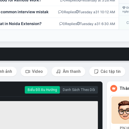
 Good for Remote Work?
0
Replies
Yesterday at 5:26 AM
Đi
 common interview mistakes?
0
Replies
Tuesday a31 10:12 AM
ngày
C
at in Noida Extension?
0
Replies
Tuesday a31 6:30 AM
nh ảnh
Video
Âm thanh
Các tập tin
Thàn
Biểu Đồ Xu Hướng
Danh Sách Theo Dõi
Phí 