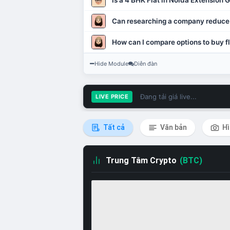
Is a 4 BHK Flat in Noida Extension
Can researching a company reduce
How can I compare options to buy fl
Hide Module
Diễn đàn
Đang tải giá live...
LIVE PRICE
Tất cả
Văn bản
Hì
Trung Tâm Crypto
(BTC)