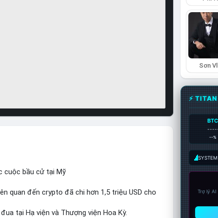
Sơn Vl
⚡ TITA
BT
----
--%
SYSTEM:
c cuộc bầu cử tại Mỹ
iên quan đến crypto đã chi hơn 1,5 triệu USD cho
Trợ lý A
 đua tại Hạ viện và Thượng viện Hoa Kỳ.