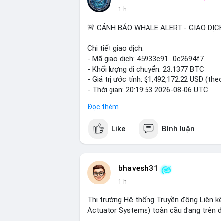
1 h
🚨 CẢNH BÁO WHALE ALERT - GIAO DỊC
Chi tiết giao dịch:
- Mã giao dịch: 45933c91...0c2694f7
- Khối lượng di chuyển: 23.1377 BTC
- Giá trị ước tính: $1,492,172.22 USD (the
- Thời gian: 20:19:53 2026-08-06 UTC
Đọc thêm
Nhận định phân tích hành vi của Cá voi d
đương gần 1.5 triệu USD được di chuyển 
Like
Bình luận
tiền đáng chú ý nhưng chưa đến mức gây 
đang tái phân bổ tài sản giữa các ví nó
hiện lệnh mua/bán lớn. Với tỷ giá hiện tạ
áp lực bán ngắn hạn có thể xuất hiện, tạ
bhavesh31
1 h
Lời khuyên ngắn gọn cho nhà đầu tư nhỏ l
chỉ ví nguồn trong 24 giờ tới. Nếu thấy d
Thị trường Hệ thống Truyền động Liên kế
đòn bẩy. Ngược lại, nếu BTC được chuyển s
Actuator Systems) toàn cầu đang trên 
cực.