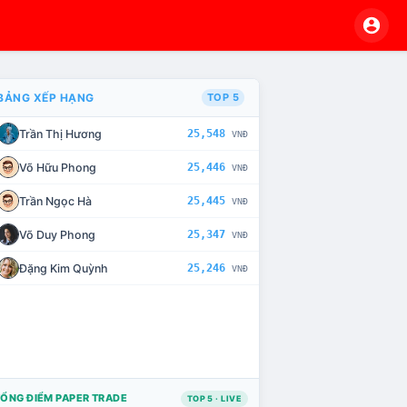
BẢNG XẾP HẠNG
TOP 5
Trần Thị Hương
25,548
VNĐ
VÀ CHẾ TÀI XỬ LÝ VI PHẠM
Võ Hữu Phong
25,446
VNĐ
Trần Ngọc Hà
25,445
VNĐ
Võ Duy Phong
25,347
VNĐ
Đặng Kim Quỳnh
25,246
VNĐ
ỔNG ĐIỂM PAPER TRADE
TOP 5 · LIVE