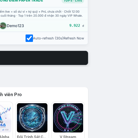
ỔNG ĐIỂM PAPER TRADE
TOP 5 · LIVE
ểm live = số dư ví + ký quỹ + PnL chưa chốt · Chốt 12:00
 cuối tháng · Top 1 trên 20.000 đ nhận 30 ngày VIP Whale.
Demo123
9.922
đ
Auto-refresh (30s)
Refresh Now
h viên Pro
 Alpha
Đội Trinh Sát Cá Voi
V Stream