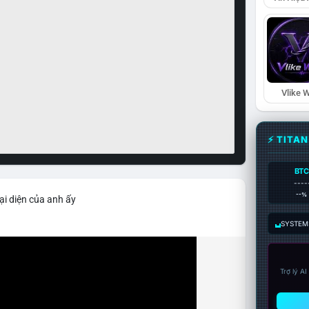
Vlike W
⚡ TITA
BTC
----
--%
ại diện của anh ấy
SYSTEM:
Trợ lý A