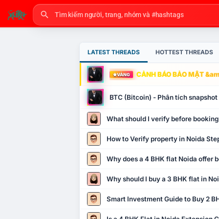
LATEST THREADS
HOTTEST THREADS
CẢNH BÁO BẢO MẬT &amp
VÀNG
BTC (Bitcoin) - Phân tích snapsho
What should I verify before booking
How to Verify property in Noida Ste
Why does a 4 BHK flat Noida offer b
Why should I buy a 3 BHK flat in No
Smart Investment Guide to Buy 2 BH