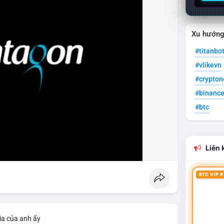
Xu hướn
#titanbo
#vlikevn
#crypto
#binanc
#btc
Liên k
BTC VIP #
ìa của anh ấy