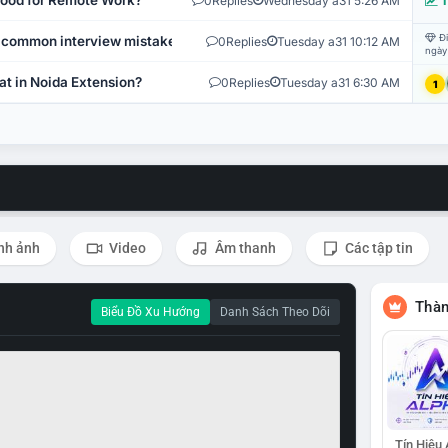
 Good for Remote Work?
0
Replies
Wednesday a31 5:26 AM
T
Đi
 common interview mistakes?
0
Replies
Tuesday a31 10:12 AM
ngày
at in Noida Extension?
0
Replies
Tuesday a31 6:30 AM
1
nh ảnh
Video
Âm thanh
Các tập tin
Thàn
Biểu Đồ Xu Hướng
Danh Sách Theo Dõi
Tín Hiệu