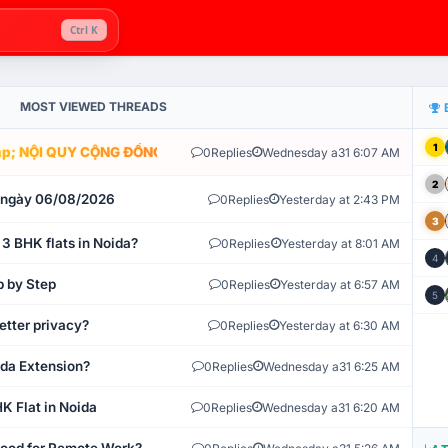
Ctrl K
MOST VIEWED THREADS
1
; NỘI QUY CỘNG ĐỒNG VLIKE.VN: HỆ THỐNG GIÁM SÁT TỰ ĐỘNG V
0
Replies
Wednesday a31 6:07 AM
2
t ngày 06/08/2026
0
Replies
Yesterday at 2:43 PM
3
 3 BHK flats in Noida?
0
Replies
Yesterday at 8:01 AM
4
p by Step
0
Replies
Yesterday at 6:57 AM
5
etter privacy?
0
Replies
Yesterday at 6:30 AM
ida Extension?
0
Replies
Wednesday a31 6:25 AM
K Flat in Noida
0
Replies
Wednesday a31 6:20 AM