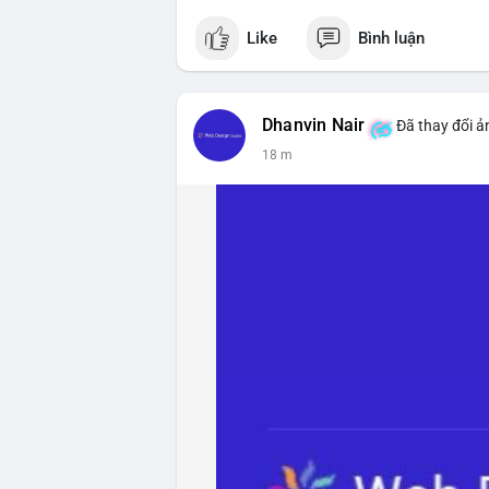
$btc
Like
Bình luận
#vlikevn
#titanbot
📰 Nguồn: CoinDesk
Dhanvin Nair
Đã thay đổi ả
18 m