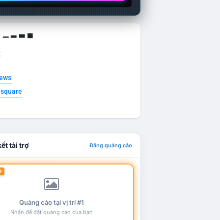
g ▁ ▂ ▃ ▄
t
news
esquare
ết tài trợ
Đăng quảng cáo
1
Quảng cáo tại vị trí #1
Nhấn để đặt quảng cáo của bạn