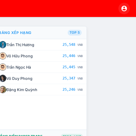
BẢNG XẾP HẠNG
TOP 5
Trần Thị Hương
25,548
VNĐ
À CHẾ TÀI XỬ LÝ VI PHẠM
Võ Hữu Phong
25,446
VNĐ
Trần Ngọc Hà
25,445
VNĐ
Võ Duy Phong
25,347
VNĐ
Đặng Kim Quỳnh
25,246
VNĐ