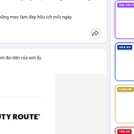
SOL VIP #
hững mẹo làm đẹp hữu ích mỗi ngày.
ADA #6
nh đại diện của anh ấy
DOGE #7
TRX #8