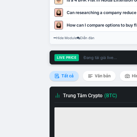
Is a 4 BHK Flat in Noida Extension
Can researching a company reduce
How can I compare options to buy fl
Hide Module
Diễn đàn
Đang tải giá live...
LIVE PRICE
Tất cả
Văn bản
Hì
Trung Tâm Crypto
(BTC)