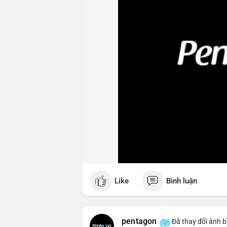
Like
Bình luận
pentagon
Đã thay đổi ảnh b