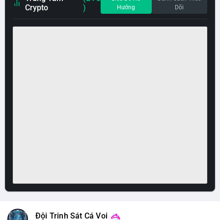
Crypto
)
Hướng
Dõi
Đội Trinh Sát Cá Voi