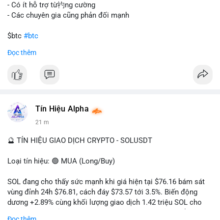
gây sốc thanh khoản tức thời, nhưng vẫn đủ sức tạo biến động
- Có ít hỗ trợ từ礿ng cường
tâm lý ngắn hạn nếu hướng đến sàn tập trung.
- Các chuyên gia cũng phản đối mạnh
Lời khuyên cho nhà đầu tư nhỏ lẻ:
$btc
#btc
Theo dõi các giao dịch tiếp theo từ cùng địa chỉ ví để xác nhận
Đọc thêm
hướng đi của dòng tiền. Tránh hành động theo cảm xúc, ưu
#vlikevn
#titanbot
tiên quản trị rủi ro và không mở vị thế lớn trước khi có tín hiệu
rõ ràng về đích đến của số BTC này.
📰 Nguồn: CoinDesk
#94dot58btc
#vilanh
#chuyentiencavoi
#btcmempool
#dongtienlon
Tín Hiệu Alpha
21 m
🔮 TÍN HIỆU GIAO DỊCH CRYPTO - SOLUSDT
Loại tín hiệu: 🟢 MUA (Long/Buy)
SOL đang cho thấy sức mạnh khi giá hiện tại $76.16 bám sát
vùng đỉnh 24h $76.81, cách đáy $73.57 tới 3.5%. Biến động
dương +2.89% cùng khối lượng giao dịch 1.42 triệu SOL cho
thấy lực cầu chủ động đang chiếm ưu thế, phe mua kiểm soát
Đọc thêm