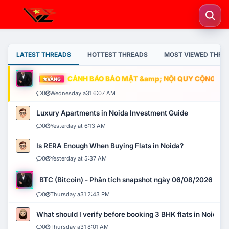
LATEST THREADS
HOTTEST THREADS
MOST VIEWED THRE
CẢNH BÁO BẢO MẬT &amp; NỘI QUY CỘNG ĐỒNG
VÀNG
0
Wednesday a31 6:07 AM
Luxury Apartments in Noida Investment Guide
0
Yesterday at 6:13 AM
Is RERA Enough When Buying Flats in Noida?
0
Yesterday at 5:37 AM
BTC (Bitcoin) - Phân tích snapshot ngày 06/08/2026
0
Thursday a31 2:43 PM
What should I verify before booking 3 BHK flats in Noida?
0
Thursday a31 8:01 AM