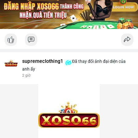
supremeclothing1
Đã thay đổi ảnh đại diện của
anh ấy
2 giờ