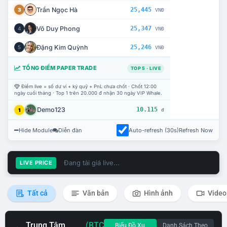
Trần Ngọc Hà
25,445
3
VNĐ
Võ Duy Phong
25,347
4
VNĐ
Đặng Kim Quỳnh
25,246
5
VNĐ
TỔNG ĐIỂM PAPER TRADE
TOP 5 · LIVE
Điểm live = số dư ví + ký quỹ + PnL chưa chốt · Chốt 12:00
ngày cuối tháng · Top 1 trên 20.000 đ nhận 30 ngày VIP Whale.
Demo123
10.115
1
đ
Hide Module
Diễn đàn
Auto-refresh (30s)
Refresh Now
Đang tải giá live...
LIVE PRICE
Tất cả
Văn bản
Hình ảnh
Video
Trung Tâm
(BTC
Biểu Đồ Xu
Danh Sách Theo