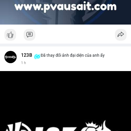
123B
Đã thay đổi ảnh đại diện của anh ấy
1 h