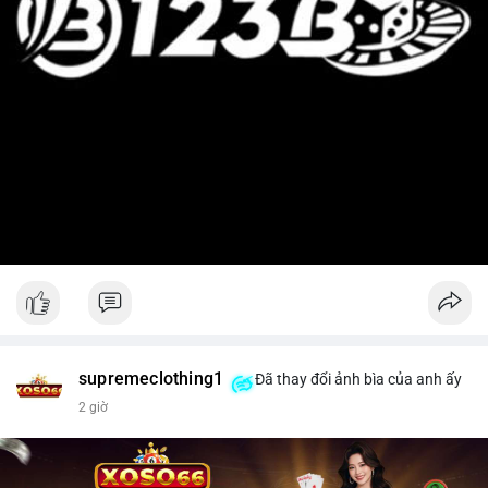
supremeclothing1
Đã thay đổi ảnh bìa của anh ấy
2 giờ