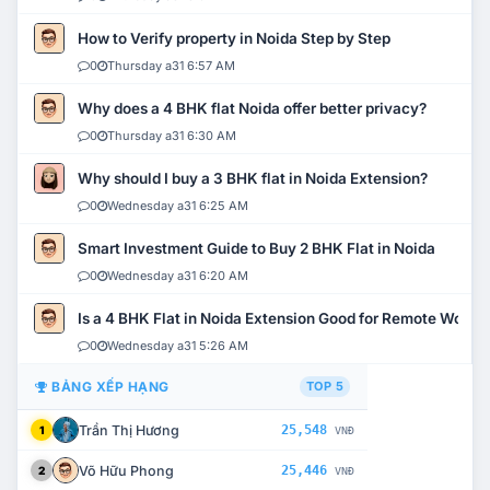
How to Verify property in Noida Step by Step
0
Thursday a31 6:57 AM
Why does a 4 BHK flat Noida offer better privacy?
0
Thursday a31 6:30 AM
Why should I buy a 3 BHK flat in Noida Extension?
0
Wednesday a31 6:25 AM
Smart Investment Guide to Buy 2 BHK Flat in Noida
0
Wednesday a31 6:20 AM
Is a 4 BHK Flat in Noida Extension Good for Remote Work?
0
Wednesday a31 5:26 AM
BẢNG XẾP HẠNG
TOP 5
Trần Thị Hương
25,548
1
VNĐ
Võ Hữu Phong
25,446
2
VNĐ