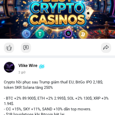
Vlike Wire
2 giờ
Crypto hồi phục sau Trump giảm thuế EU; BitGo IPO 2,1B$;
token SKR Solana tăng 250%
- BTC +2% 89.900$; ETH +2% 2.995$; SOL +2% 130$; XRP +3%
1.94$.
- CC +15%, SKY +11%, SAND +10% dẫn top movers.
- $1B liquidations khi Bitcoin bật lại.