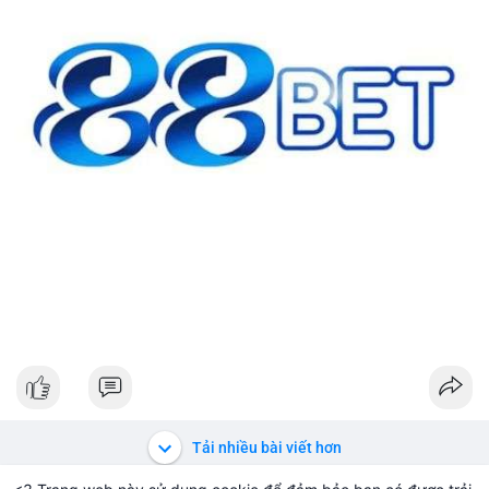
#42btc
#vilanh
#tichluydaihan
#btcmempool
#64831usd
Tải nhiều bài viết hơn