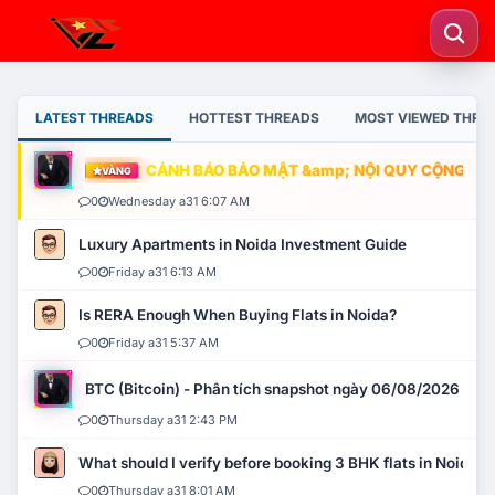
LATEST THREADS
HOTTEST THREADS
MOST VIEWED THRE
CẢNH BÁO BẢO MẬT &amp; NỘI QUY CỘNG ĐỒNG
VÀNG
0
Wednesday a31 6:07 AM
Luxury Apartments in Noida Investment Guide
0
Friday a31 6:13 AM
Is RERA Enough When Buying Flats in Noida?
0
Friday a31 5:37 AM
BTC (Bitcoin) - Phân tích snapshot ngày 06/08/2026
0
Thursday a31 2:43 PM
What should I verify before booking 3 BHK flats in Noida?
0
Thursday a31 8:01 AM