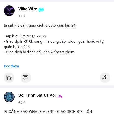
Vlike Wire
4 giờ
Brazil kịp cấm giao dịch crypto gian lận 24h
- Kịp hiệu lực từ 1/1/2027
- Giao dịch >$10k sang nhà cung cấp nước ngoài hoặc ví tự
quản bị kịp 24h
- Giao dịch bị đánh dấu cần kiểm tra thêm
#binancesquare
#cryptonews
#regulation
Đọc thêm
$btc $eth
#vlikevn
#titanbot
📰 Nguồn: Cointelegraph
Đội Trinh Sát Cá Voi
4 giờ
🚨 CẢNH BÁO WHALE ALERT - GIAO DỊCH BTC LỚN