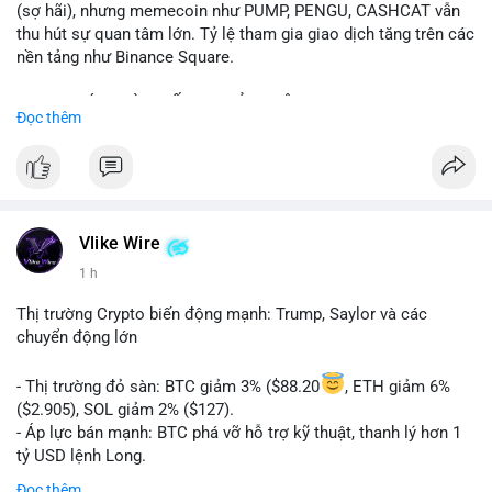
(sợ hãi), nhưng memecoin như PUMP, PENGU, CASHCAT vẫn
thu hút sự quan tâm lớn. Tỷ lệ tham gia giao dịch tăng trên các
nền tảng như Binance Square.
📈 XU HƯỚNG TÌM KIẾM & THẢO LUẬN: TUT, PUMP, PENGU,
Đọc thêm
CASHCAT, SUI, TAO xuất hiện nhiều trong tìm kiếm Việt Nam
và quốc tế. Chủ đề "tăng giá nhanh" và "bài toán mới" là chủ đề
hấp dẫn. Bàn tán về SPCX và SAGA cũng hấp dẫn.
💬 DÒNG CHẢY TIN TỨC & TRUYỀN THÔNG: Bàn tán về "long
SAGA", "short SPCX", và "đã ngồi ăn ở khách sạn 5*" (từ bài
Vlike Wire
đăng Binance Square). Tin tức về BIP-110 Bitcoin và SKR token
1 h
Solana tăng 250% FDV. Cập nhật về airdrop MMT và tích hợp
BNB Smart Chain.
Thị trường Crypto biến động mạnh: Trump, Saylor và các
chuyển động lớn
💡 NHẬN ĐỊNH & KHUYẾN NGHỊ: Tâm lý thị trường phân cực.
Sợ hãi do chỉ số thấp nhưng xu hướng memecoin và tin tức
- Thị trường đỏ sàn: BTC giảm 3% ($88.20
, ETH giảm 6%
tích cực (BTC ETF, SKR) tạo áp lực lên giá. Rủi ro từ các đề cày
($2.905), SOL giảm 2% ($127).
SPCX và SAGA vẫn cao. Cần theo dõi xu hướng "long" hoặc
- Áp lực bán mạnh: BTC phá vỡ hỗ trợ kỹ thuật, thanh lý hơn 1
"short" theo chiến lược cá nhân.
tỷ USD lệnh Long.
- Tin tức quan trọng: Trump Media dự kiến airdrop token cho
Đọc thêm