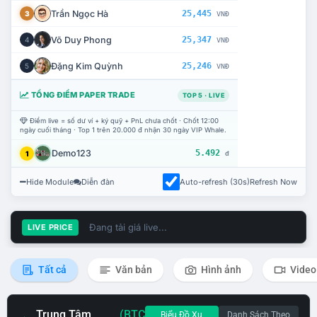
Trần Ngọc Hà
25,445
3
VNĐ
Võ Duy Phong
25,347
4
VNĐ
Đặng Kim Quỳnh
25,246
5
VNĐ
TỔNG ĐIỂM PAPER TRADE
TOP 5 · LIVE
Điểm live = số dư ví + ký quỹ + PnL chưa chốt · Chốt 12:00
ngày cuối tháng · Top 1 trên 20.000 đ nhận 30 ngày VIP Whale.
Demo123
5.492
1
đ
Hide Module
Diễn đàn
Auto-refresh (30s)
Refresh Now
Đang tải giá live...
LIVE PRICE
Tất cả
Văn bản
Hình ảnh
Video
Trung Tâm
(BTC
Biểu Đồ Xu
Danh Sách Theo