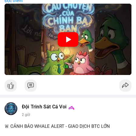
Đọc thêm
chiến lược đầu tư rõ ràng.
🎥 Xem video trực tiếp tại:
Nguồn: Cú Thông Thái
Đội Trinh Sát Cá Voi
2 giờ
🚨 CẢNH BÁO WHALE ALERT - GIAO DỊCH BTC LỚN