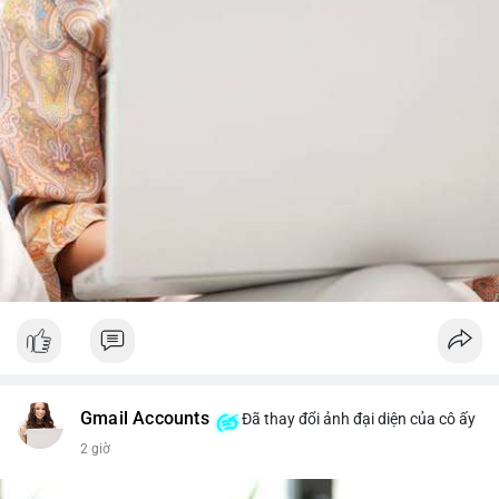
trước khi gia tăng vị thế.
Xem chi tiết các bài viết đầy đủ tại dòng thời gian của Vlike.vn!
#whalealertbtc
#feargreedindex
#bip110fork
#brazilcryptoregulation
#defitvl
Gmail Accounts
Đã thay đổi ảnh đại diện của cô ấy
2 giờ