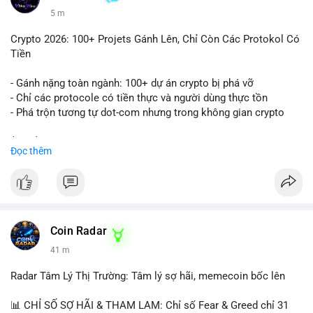
5 m
Crypto 2026: 100+ Projets Gánh Lên, Chỉ Còn Các Protokol Có
Tiền
- Gánh nặng toàn ngành: 100+ dự án crypto bị phá vỡ
- Chỉ các protocole có tiền thực và người dùng thực tồn
- Phá trộn tương tự dot-com nhưng trong không gian crypto
$btc $eth
Đọc thêm
#vlikevn
#titanbot
📰 Nguồn: CoinDesk
Coin Radar
41 m
Radar Tâm Lý Thị Trường: Tâm lý sợ hãi, memecoin bốc lên
📊 CHỈ SỐ SỢ HÃI & THAM LAM: Chỉ số Fear & Greed chỉ 31