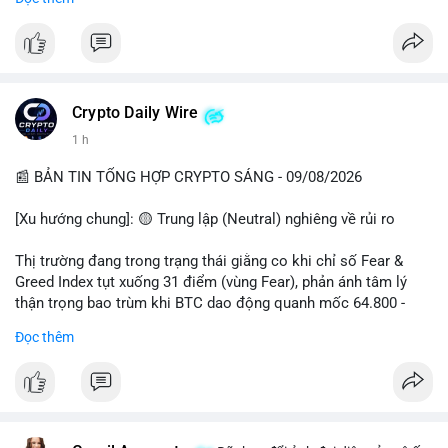
📊 Nguồn: Radar Tâm Lý Thị Trường
cổ đông vào tháng 2.
- Định chế tài chính: Delaware Life đưa BTC vào sản phẩm bảo
hiểm; Galaxy Digital lập quỹ đầu tư 100 triệu USD.
- Pháp lý: CEO Coinbase thúc đẩy khung pháp lý tại Davos; Bồ
Đào Nha chặn Polymarket.
Crypto Daily Wire
#binancesquare
#cryptonews
#btc
#eth
#sol
#xrp
1 h
$btc $eth $sol $xrp
📰 BẢN TIN TỔNG HỢP CRYPTO SÁNG - 09/08/2026
#vlikevn
#titanbot
[Xu hướng chung]: 🟡 Trung lập (Neutral) nghiêng về rủi ro
📰 Nguồn: Decrypt
Thị trường đang trong trạng thái giằng co khi chỉ số Fear &
Greed Index tụt xuống 31 điểm (vùng Fear), phản ánh tâm lý
thận trọng bao trùm khi BTC dao động quanh mốc 64.800 -
64.900 USD.
Đọc thêm
- Thị trường & Giá cả: Hoạt động cá voi diễn ra mạnh mẽ với 7
giao dịch BTC lớn được ghi nhận trong 24h qua, tổng trị giá
hơn 23,6 triệu USD. Đáng chú ý nhất là lệnh chuyển 90,94 BTC
(5,89 triệu USD) và 89,97 BTC (5,82 triệu USD), cho thấy các tổ