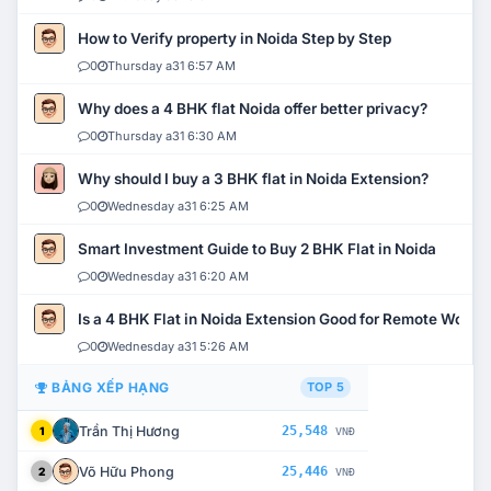
How to Verify property in Noida Step by Step
0
Thursday a31 6:57 AM
Why does a 4 BHK flat Noida offer better privacy?
0
Thursday a31 6:30 AM
Why should I buy a 3 BHK flat in Noida Extension?
0
Wednesday a31 6:25 AM
Smart Investment Guide to Buy 2 BHK Flat in Noida
0
Wednesday a31 6:20 AM
Is a 4 BHK Flat in Noida Extension Good for Remote Work?
0
Wednesday a31 5:26 AM
BẢNG XẾP HẠNG
TOP 5
Trần Thị Hương
25,548
1
VNĐ
Võ Hữu Phong
25,446
2
VNĐ