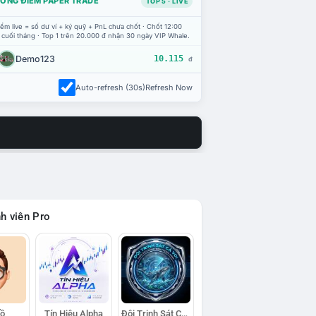
ỔNG ĐIỂM PAPER TRADE
TOP 5 · LIVE
ểm live = số dư ví + ký quỹ + PnL chưa chốt · Chốt 12:00
 cuối tháng · Top 1 trên 20.000 đ nhận 30 ngày VIP Whale.
Demo123
10.115
đ
Auto-refresh (30s)
Refresh Now
h viên Pro
Hồ
Tín Hiệu Alpha
Đội Trinh Sát Cá Voi