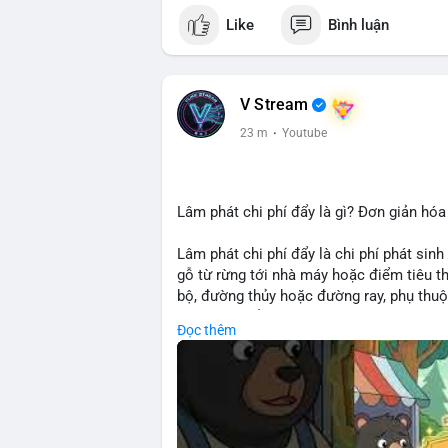
Like
Bình luận
V Stream
23 m
·
Youtube
Lâm phát chi phí đẩy là gì? Đơn giản hóa
Lâm phát chi phí đẩy là chi phí phát sinh
gỗ từ rừng tới nhà máy hoặc điểm tiêu t
bộ, đường thủy hoặc đường ray, phụ thuộ
rõ chi phí đẩy giúp doanh nghiệp lâm ngh
Đọc thêm
nhuận.
🎥 Xem video trực tiếp tại:
Nguồn: Cú Thông Thái