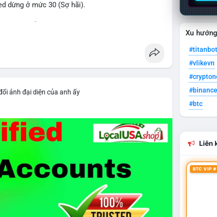
eed dừng ở mức 30 (Sợ hãi).
 voi BTC diễn ra dày đặc, đáng chú ý nhất là lệnh
Xu hướn
D lúc 08:19 UTC và 61,37 BTC (gần 4 triệu USD) lúc
ân bổ tài sản, chưa tạo áp lực bán trực tiếp lên
#titanbo
#vlikevn
giai đoạn đầu bình chọn Bill Clarity Act, cần 60
#crypto
nh stablecoin nội địa có thể thúc đẩy nhu cầu token
#binanc
đổi ảnh đại diện của anh ấy
bit truy xuất tài sản 1,5 tỷ USD từ vụ hack Triều
#btc
 exploit mới trên LND có thể đánh cắp thông tin
g cần cập nhật ngay. XRP Ledger đề xuất sửa đổi
Liên k
 giá 530 triệu USD.
cao khi Funding Rate BTC chỉ ở mức 0.0035%. Vùng
BTC VIP #
ài hạn nhưng cần chờ xác nhận dòng tiền.
thời gian của Vlike.vn!