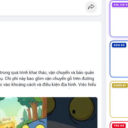
SOL VIP #
ADA #6
 trong quá trình khai thác, vận chuyển và bảo quản
hụ. Chi phí này bao gồm vận chuyển gỗ trên đường
c vào khoảng cách và điều kiện địa hình. Việc hiểu
DOGE #7
iệp tối ưu hoá chuỗi cung ứng và kiểm soát lợi
TRX #8