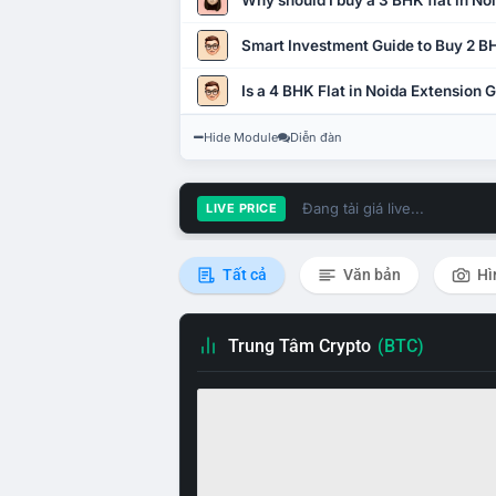
Why should I buy a 3 BHK flat in No
Smart Investment Guide to Buy 2 BH
Is a 4 BHK Flat in Noida Extension
Hide Module
Diễn đàn
Đang tải giá live...
LIVE PRICE
Tất cả
Văn bản
Hì
Trung Tâm Crypto
(BTC)