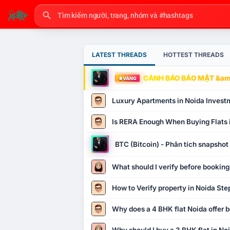
LATEST THREADS
HOTTEST THREADS
CẢNH BÁO BẢO MẬT &amp
VÀNG
Luxury Apartments in Noida Invest
Is RERA Enough When Buying Flats 
BTC (Bitcoin) - Phân tích snapsho
What should I verify before booking
How to Verify property in Noida Ste
Why does a 4 BHK flat Noida offer b