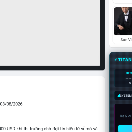
Sơn Vl
⚡ TITA
BTC
----
--%
SYSTEM:
08/08/2026
Trợ lý A
0 USD khi thị trường chờ đợi tín hiệu từ vĩ mô và