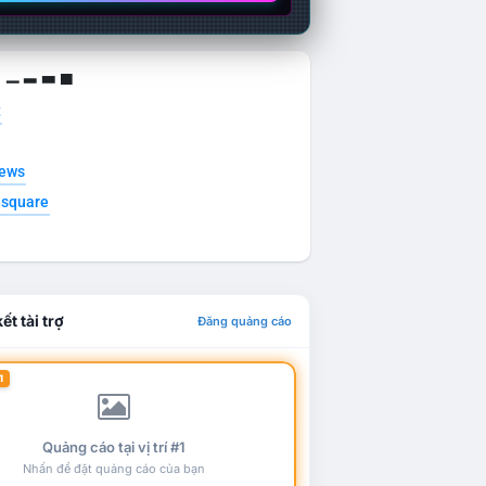
g ▁ ▂ ▃ ▄
t
news
esquare
ết tài trợ
Đăng quảng cáo
1
Quảng cáo tại vị trí #1
Nhấn để đặt quảng cáo của bạn