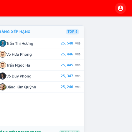
BẢNG XẾP HẠNG
TOP 5
Trần Thị Hương
25,548
VNĐ
À CHẾ TÀI XỬ LÝ VI PHẠM
Võ Hữu Phong
25,446
VNĐ
Trần Ngọc Hà
25,445
VNĐ
Võ Duy Phong
25,347
VNĐ
Đặng Kim Quỳnh
25,246
VNĐ