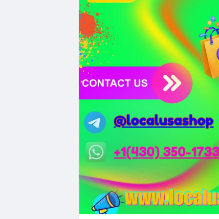
#whalealertbtc
#clarityact
#lightningexpl