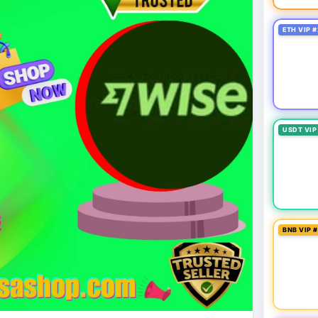
oit
#bybitlazarus
#xrpledger
ETH VIP #
USDT VIP
BNB VIP 