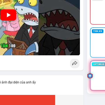
TON #9
OPTIMUS 
i ảnh đại diện của anh ấy