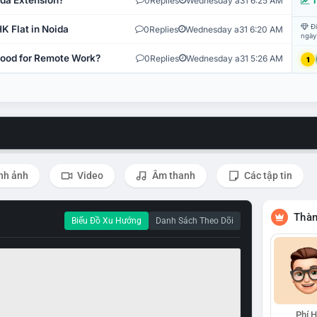
ida Extension?
0
Replies
Wednesday a31 6:25 AM
T
Đi
K Flat in Noida
0
Replies
Wednesday a31 6:20 AM
ngày
 Good for Remote Work?
0
Replies
Wednesday a31 5:26 AM
1
nh ảnh
Video
Âm thanh
Các tập tin
Thàn
Biểu Đồ Xu Hướng
Danh Sách Theo Dõi
Phí 