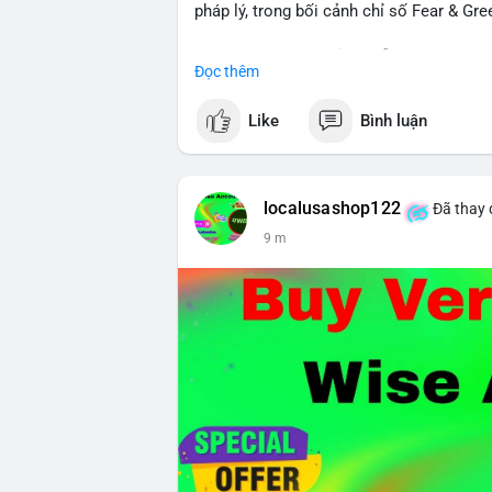
pháp lý, trong bối cảnh chỉ số Fear & Gr
- Thị trường & Giá cả: Chuỗi giao dịch cá
Đọc thêm
chuyển 289,92 BTC trị giá 18,83 triệu US
06:19 UTC. Các lệnh này chủ yếu là tái ph
Like
Bình luận
sàn.
- Quy định & Pháp lý: Thượng viện Mỹ mở 
phiếu để tiến tới tháng tới. IMF nhận đị
localusashop122
Đã thay 
được dollar hỗ trợ. Tòa án Mỹ cho phép By
9 m
Tiên.
- Công nghệ & Bảo mật: BTCPay cảnh báo
đăng nhập Lightning Network, người dùn
bảo mật token hóa tài sản Wall Street trị
Nhà đầu tư nên thận trọng với đòn bẩy 
Fear hiện tại có thể là cơ hội tích lũy d
Xem chi tiết các bài viết đầy đủ tại dòng 