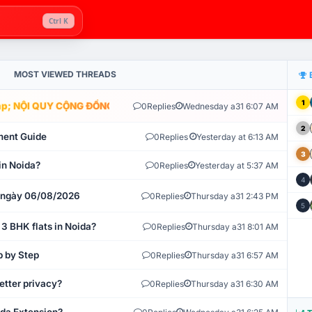
Ctrl K
MOST VIEWED THREADS
1
; NỘI QUY CỘNG ĐỒNG VLIKE.VN: HỆ THỐNG GIÁM SÁT TỰ ĐỘNG V
0
Replies
Wednesday a31 6:07 AM
2
ment Guide
0
Replies
Yesterday at 6:13 AM
3
in Noida?
0
Replies
Yesterday at 5:37 AM
4
t ngày 06/08/2026
0
Replies
Thursday a31 2:43 PM
5
 3 BHK flats in Noida?
0
Replies
Thursday a31 8:01 AM
p by Step
0
Replies
Thursday a31 6:57 AM
etter privacy?
0
Replies
Thursday a31 6:30 AM