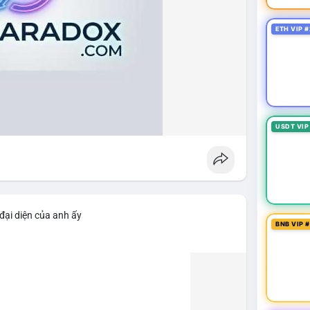
ETH VIP #
USDT VIP
đại diện của anh ấy
BNB VIP 