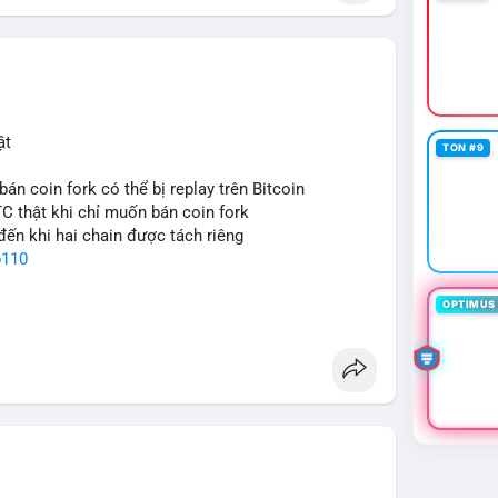
ật
TON #9
bán coin fork có thể bị replay trên Bitcoin
TC thật khi chỉ muốn bán coin fork
đến khi hai chain được tách riêng
p110
OPTIMUS 