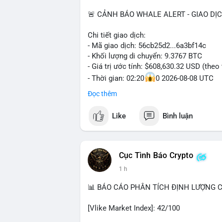
🚨 CẢNH BÁO WHALE ALERT - GIAO DỊ
Chi tiết giao dịch:
- Mã giao dịch: 56cb25d2...6a3bf14c
- Khối lượng di chuyển: 9.3767 BTC
- Giá trị ước tính: $608,630.32 USD (theo
- Thời gian: 02:20
0 2026-08-08 UTC
Đọc thêm
Nhận định phân tích:
Giao dịch gần 610 nghìn USD được thực 
Like
Bình luận
khoản mỏng, cho thấy chủ ví ưu tiên sự r
trung bình lớn này, khả năng cao là cá vo
chuyển sang ví lạnh để tích lũy dài hạn, 
này đổ vào sàn giao dịch tập trung trong 
Cục Tình Báo Crypto
tác động tiêu cực đến tâm lý nhà đầu cơ
1 h
Lời khuyên:
📊 BÁO CÁO PHÂN TÍCH ĐỊNH LƯỢNG CR
Nhà đầu tư nhỏ lẻ nên theo dõi điểm đến
tiền dừng ở ví lạnh, đây là tín hiệu tích
[Vlike Market Index]: 42/100
sàn, cần thận trọng với nhịp điều chỉnh.