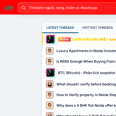
LATEST THREADS
HOTTEST THREADS
CẢNH BÁO BẢO MẬT &amp
VÀNG
Luxury Apartments in Noida Invest
Is RERA Enough When Buying Flats 
BTC (Bitcoin) - Phân tích snapsho
What should I verify before booking
How to Verify property in Noida Ste
Why does a 4 BHK flat Noida offer b