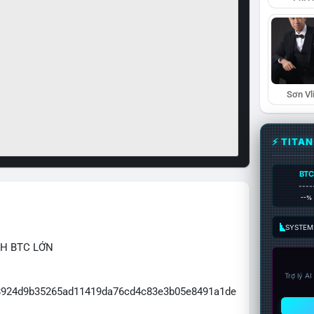
Sơn Vl
⚡ TITA
BTC
----
--%
SYSTEM:
CH BTC LỚN
Trợ lý A
3f8924d9b35265ad11419da76cd4c83e3b05e8491a1de