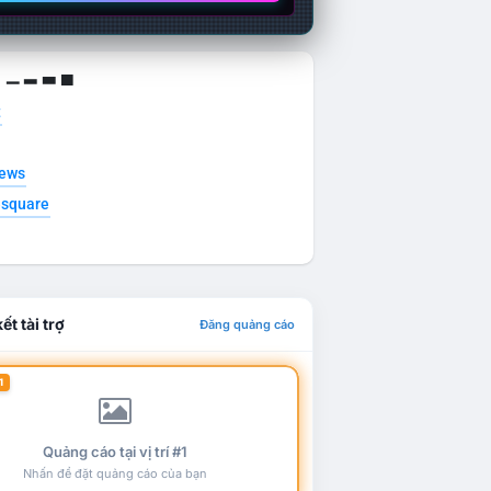
g ▁ ▂ ▃ ▄
t
news
esquare
ết tài trợ
Đăng quảng cáo
1
Quảng cáo tại vị trí #1
Nhấn để đặt quảng cáo của bạn