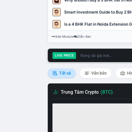
Why should I buy a 3 BHK flat in No
Smart Investment Guide to Buy 2 BH
Is a 4 BHK Flat in Noida Extension
Hide Module
Diễn đàn
Đang tải giá live...
LIVE PRICE
Tất cả
Văn bản
Hì
Trung Tâm Crypto
(BTC)