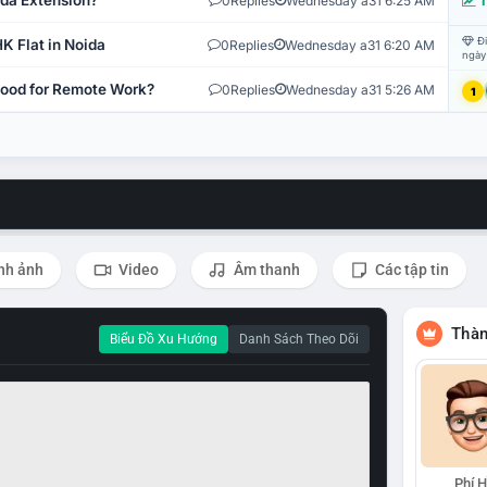
ida Extension?
0
Replies
Wednesday a31 6:25 AM
T
Đi
K Flat in Noida
0
Replies
Wednesday a31 6:20 AM
ngày
 Good for Remote Work?
0
Replies
Wednesday a31 5:26 AM
1
nh ảnh
Video
Âm thanh
Các tập tin
Thàn
Biểu Đồ Xu Hướng
Danh Sách Theo Dõi
Phí 