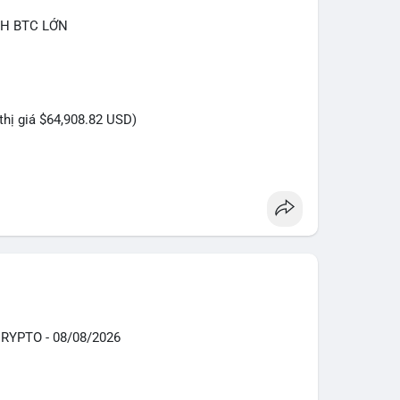
CH BTC LỚN
 thị giá $64,908.82 USD)
hiện trong khung giờ sáng sớm, thời điểm thanh
iêng tư hơn là tốc độ khớp lệnh. Với khối lượng
i đang tái phân bổ tài sản giữa các ví nóng hoặc
thay vì hành động bán tháo. Tuy nhiên, nếu dòng tiền
các khối tiếp theo, áp lực bán sẽ gia tăng đáng kể,
 ngắn hạn.
YPTO - 08/08/2026
 của 9.3767 BTC này trong 24 giờ tới. Nếu dòng
 cực cho xu hướng tăng. Ngược lại, nếu chuyển vào