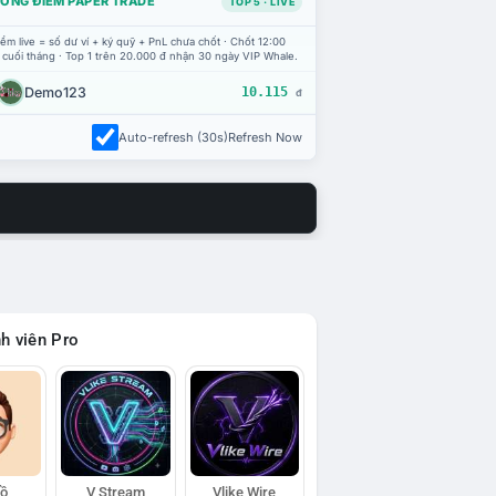
ỔNG ĐIỂM PAPER TRADE
TOP 5 · LIVE
ểm live = số dư ví + ký quỹ + PnL chưa chốt · Chốt 12:00
 cuối tháng · Top 1 trên 20.000 đ nhận 30 ngày VIP Whale.
Demo123
10.115
đ
Auto-refresh (30s)
Refresh Now
h viên Pro
Hồ
V Stream
Vlike Wire