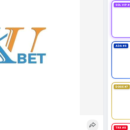
SOL VIP #
ADA #6
DOGE #7
TRX #8