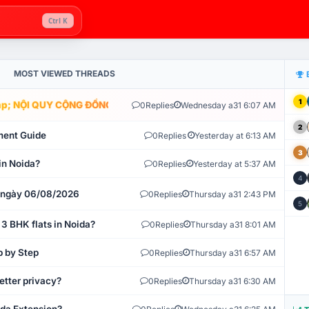
Ctrl K
MOST VIEWED THREADS
1
; NỘI QUY CỘNG ĐỒNG VLIKE.VN: HỆ THỐNG GIÁM SÁT TỰ ĐỘNG V
0
Replies
Wednesday a31 6:07 AM
2
ment Guide
0
Replies
Yesterday at 6:13 AM
3
in Noida?
0
Replies
Yesterday at 5:37 AM
4
t ngày 06/08/2026
0
Replies
Thursday a31 2:43 PM
5
 3 BHK flats in Noida?
0
Replies
Thursday a31 8:01 AM
p by Step
0
Replies
Thursday a31 6:57 AM
etter privacy?
0
Replies
Thursday a31 6:30 AM