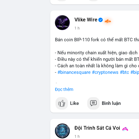
Vlike Wire
1 h
Bán coin BIP-110 fork có thể mất BTC th
- Nếu minority chain xuất hiện, giao dịch 
- Điều này có thể khiến người bán mất B
- Cách an toàn nhất là không làm gì cho 
-
#binancesquare
#cryptonews
#btc
#bi
$btc
Đọc thêm
#vlikevn
#titanbot
Like
Bình luận
📰 Nguồn: CoinDesk
Đội Trinh Sát Cá Voi
1 h