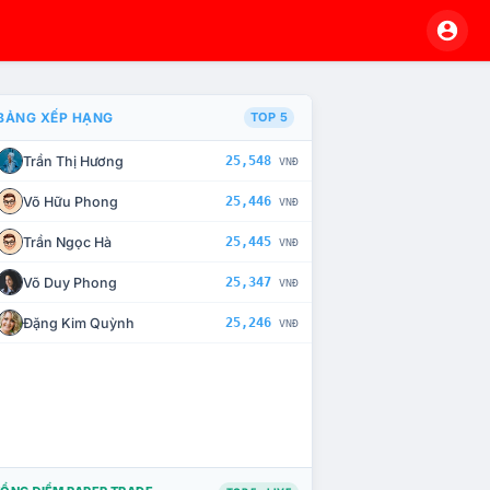
BẢNG XẾP HẠNG
TOP 5
Trần Thị Hương
25,548
VNĐ
À CHẾ TÀI XỬ LÝ VI PHẠM
Võ Hữu Phong
25,446
VNĐ
Trần Ngọc Hà
25,445
VNĐ
Võ Duy Phong
25,347
VNĐ
Đặng Kim Quỳnh
25,246
VNĐ