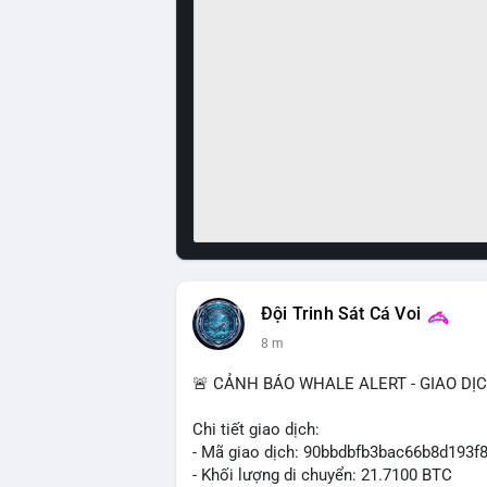
Đội Trinh Sát Cá Voi
8 m
🚨 CẢNH BÁO WHALE ALERT - GIAO DỊ
Chi tiết giao dịch:
- Mã giao dịch: 90bbdbfb3bac66b8d19
- Khối lượng di chuyển: 21.7100 BTC