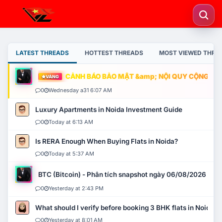
LATEST THREADS
HOTTEST THREADS
MOST VIEWED THRE
CẢNH BÁO BẢO MẬT &amp; NỘI QUY CỘNG ĐỒNG
VÀNG
0
Wednesday a31 6:07 AM
Luxury Apartments in Noida Investment Guide
0
Today at 6:13 AM
Is RERA Enough When Buying Flats in Noida?
0
Today at 5:37 AM
BTC (Bitcoin) - Phân tích snapshot ngày 06/08/2026
0
Yesterday at 2:43 PM
What should I verify before booking 3 BHK flats in Noida?
0
Yesterday at 8:01 AM