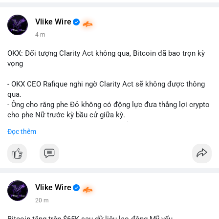
Vlike Wire
4 m
OKX: Đối tượng Clarity Act không qua, Bitcoin đã bao trọn kỳ
vọng
- OKX CEO Rafique nghi ngờ Clarity Act sẽ không được thông
qua.
- Ông cho rằng phe Đỏ không có động lực đưa thắng lợi crypto
cho phe Nữ trước kỳ bầu cử giữa kỳ.
- Sự lạc quan đã được giá Bitcoin phản ánh, không cần thêm
Đọc thêm
hỗ trợ pháp lý.
- Nếu luật không qua, Bitcoin vẫn duy trì mức giá hiện tại.
#binancesquare
#cryptonews
#btc
$btc
Vlike Wire
20 m
#vlikevn
#titanbot
Bitcoin tăng trên $65K sau dữ liệu lao động Mỹ yếu