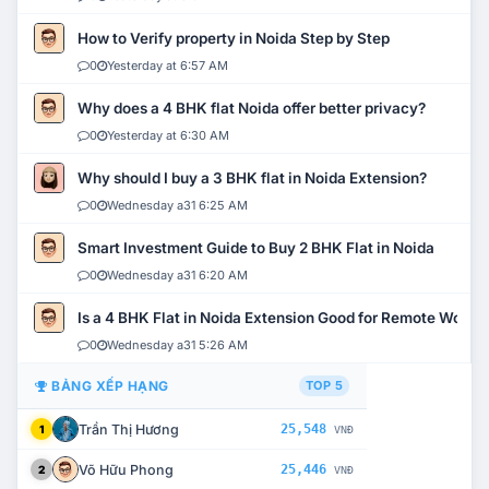
How to Verify property in Noida Step by Step
0
Yesterday at 6:57 AM
Why does a 4 BHK flat Noida offer better privacy?
0
Yesterday at 6:30 AM
Why should I buy a 3 BHK flat in Noida Extension?
0
Wednesday a31 6:25 AM
Smart Investment Guide to Buy 2 BHK Flat in Noida
0
Wednesday a31 6:20 AM
Is a 4 BHK Flat in Noida Extension Good for Remote Work?
0
Wednesday a31 5:26 AM
BẢNG XẾP HẠNG
TOP 5
Trần Thị Hương
25,548
1
VNĐ
Võ Hữu Phong
25,446
2
VNĐ