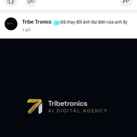
Tribe Tronics
Đã thay đổi ảnh đại diện của anh ấy
3 giờ