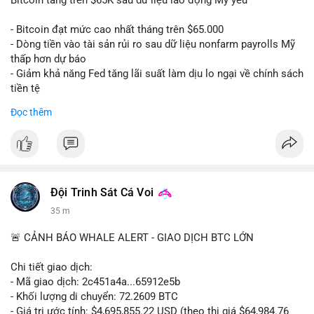
📰 Nguồn: CoinDesk
- Bitcoin đạt mức cao nhất tháng trên $65.000
- Dòng tiền vào tài sản rủi ro sau dữ liệu nonfarm payrolls Mỹ
thấp hơn dự báo
- Giảm khả năng Fed tăng lãi suất làm dịu lo ngại về chính sách
tiền tệ
#binancesquare
#cryptonews
#btc
Đọc thêm
$btc
#vlikevn
#titanbot
📰 Nguồn: Cointelegraph
Đội Trinh Sát Cá Voi
35 m
🚨 CẢNH BÁO WHALE ALERT - GIAO DỊCH BTC LỚN
Chi tiết giao dịch:
- Mã giao dịch: 2c451a4a...65912e5b
- Khối lượng di chuyển: 72.2609 BTC
- Giá trị ước tính: $4,695,855.22 USD (theo thị giá $64,984.76