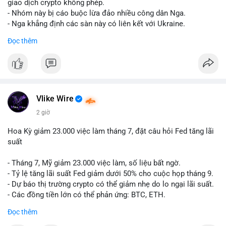
riêng biệt phản ánh đúng nội dung cụ thể của giao dịch đó. Ví
giao dịch crypto không phép.
dụ nếu giao dịch 45 BTC chuyển ví lạnh:
#45btc
#vilanh
- Nhóm này bị cáo buộc lừa đảo nhiều công dân Nga.
#tichluydaihan
#btcmempool
. KHÔNG dùng hashtag tên mô
- Nga khẳng định các sàn này có liên kết với Ukraine.
hình AI (
#gpt
,
#deepseek
,
#gemini
,
#claude
,
#ai
).
Đọc thêm
#russia
#cryptonews
#regulation
#fsb
$btc $eth
#vlikevn
#titanbot
Vlike Wire
📰 Nguồn: CoinDesk
2 giờ
Hoa Kỳ giảm 23.000 việc làm tháng 7, đặt câu hỏi Fed tăng lãi
suất
- Tháng 7, Mỹ giảm 23.000 việc làm, số liệu bất ngờ.
- Tỷ lệ tăng lãi suất Fed giảm dưới 50% cho cuộc họp tháng 9.
- Dự báo thị trường crypto có thể giảm nhẹ do lo ngại lãi suất.
- Các đồng tiền lớn có thể phản ứng: BTC, ETH.
Đọc thêm
#binancesquare
#cryptonews
#btc
#eth