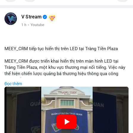
📰 Nguồn: Cointelegraph
V Stream
1 h
·
Youtube
MEEY_CRM tiếp tục hiển thị trên LED tại Tràng Tiền Plaza
MEEY_CRM được triển khai hiển thị trên màn hình LED tại
Tràng Tiền Plaza, một khu vực thương mại nổi tiếng. Việc này
thể hiện chiến lược quảng bá thương hiệu thông qua công
nghệ hiển thị công cộng. Tràng Tiền Plaza thu hút lượng khách
Đọc thêm
lớn hàng ngày, giúp tăng cường nhận diện thương hiệu
MEEY_CRM. Mô hình này kết hợp công nghệ LED với việc đặt
sản tại điểm giao thông quan trọng.
🎥 Xem video trực tiếp tại:
Nguồn: Đồng Tâm