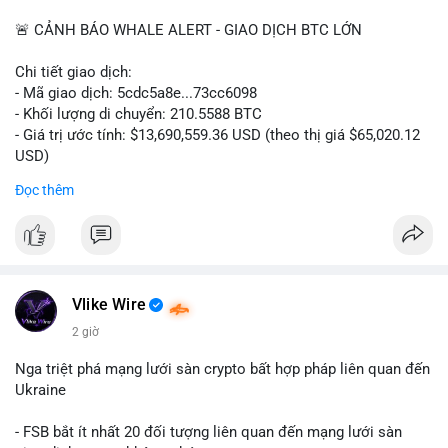
📰 Nguồn: CoinDesk
🚨 CẢNH BÁO WHALE ALERT - GIAO DỊCH BTC LỚN
Chi tiết giao dịch:
- Mã giao dịch: 5cdc5a8e...73cc6098
- Khối lượng di chuyển: 210.5588 BTC
- Giá trị ước tính: $13,690,559.36 USD (theo thị giá $65,020.12
USD)
- Thời gian: 14:19:51 2026-08-07 UTC
Đọc thêm
Nhận định phân tích hành vi của Cá voi dựa trên giao dịch này
(ví dụ: chuyển dịch lượng lớn coin, gom hàng ví lạnh, áp lực
bán tiềm năng...) và tác động tâm lý thị trường.
Lời khuyên ngắn gọn cho nhà đầu tư nhỏ lẻ.
Vlike Wire
Hashtags: Tự trích xuất 3-5 hashtag ĐỘC NHẤT từ nội dung
2 giờ
chính của bài viết này. Hashtag phải là các từ khóa cụ thể xuất
hiện trong bài (khối lượng BTC, hành vi cá voi, loại ví, mức giá
Nga triệt phá mạng lưới sàn crypto bất hợp pháp liên quan đến
USD). TUYỆT ĐỐI KHÔNG lặp lại các hashtag chung chung
Ukraine
giống nhau ở mọi bài như
#whalealert
,
#smartmoney
,
#cryptonews
,
#vlikesignals
. Mỗi bài viết phải có bộ hashtag
- FSB bắt ít nhất 20 đối tượng liên quan đến mạng lưới sàn