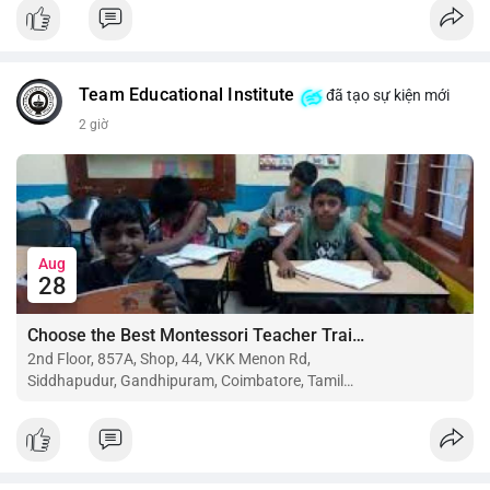
$btc $eth
#vlikevn
#titanbot
Team Educational Institute
đã tạo sự kiện mới
📰 Nguồn: CoinDesk
2 giờ
Aug
28
Choose the Best Montessori Teacher Training Institute in Coimbatore for a Rewarding Career
2nd Floor, 857A, Shop, 44, VKK Menon Rd,
Siddhapudur, Gandhipuram, Coimbatore, Tamil
Nadu 641044