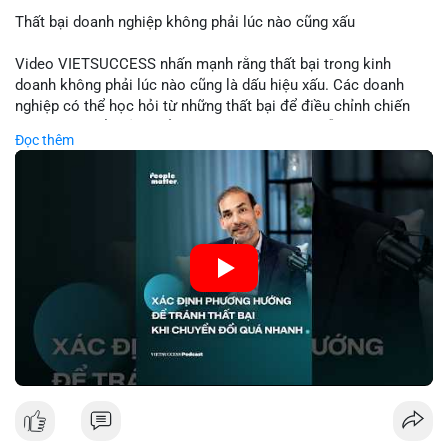
Thất bại doanh nghiệp không phải lúc nào cũng xấu
📰 Nguồn: Cointelegraph
Video VIETSUCCESS nhấn mạnh rằng thất bại trong kinh
doanh không phải lúc nào cũng là dấu hiệu xấu. Các doanh
nghiệp có thể học hỏi từ những thất bại để điều chỉnh chiến
lược, phát triển sản phẩm mới, hoặc phát hiện lỗi trong quy
Đọc thêm
trình. Trong lĩnh vực tài chính và crypto, hiểu rõ nguyên nhân
thất bại giúp quản lý rủi ro hiệu quả và tránh lặp lại sai lầm.
Điều này đặc biệt quan trọng khi áp dụng vào các mô hình kinh
doanh mới hoặc đầu tư vào dự án blockchain.
🎥 Xem video trực tiếp tại:
Nguồn: VIETSUCCESS