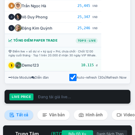
Trần Ngọc Hà
25,445
3
VNĐ
Võ Duy Phong
25,347
4
VNĐ
Đặng Kim Quỳnh
25,246
5
VNĐ
TỔNG ĐIỂM PAPER TRADE
TOP 5 · LIVE
Điểm live = số dư ví + ký quỹ + PnL chưa chốt · Chốt 12:00
ngày cuối tháng · Top 1 trên 20.000 đ nhận 30 ngày VIP Whale.
Demo123
10.115
1
đ
Hide Module
Diễn đàn
Auto-refresh (30s)
Refresh Now
Đang tải giá live...
LIVE PRICE
Tất cả
Văn bản
Hình ảnh
Video
Trung Tâm
(BTC
Biểu Đồ Xu
Danh Sách Theo