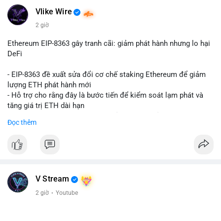
Vlike Wire
2 giờ
Ethereum EIP-8363 gây tranh cãi: giảm phát hành nhưng lo hại
DeFi
- EIP-8363 đề xuất sửa đổi cơ chế staking Ethereum để giảm
lượng ETH phát hành mới
- Hỗ trợ cho rằng đây là bước tiến để kiểm soát lạm phát và
tăng giá trị ETH dài hạn
- Các nhà phê bình lo ngại việc giảm phần thưởng sẽ làm yếu
Đọc thêm
động lực staking, ảnh hưởng đến bảo mật mạng lưới
- Lo ngại thêm: có thể làm giảm hấp dẫn của DeFi, giảm sự phi
tập trung và làm chậm sự tham gia của nhà đầu tư istituционаl
- Diễn ra trong bối cảnh Ethereum đang cân bằng giữa giảm
phát hành và duy trì sức hấp dẫn cho hệ sinh thái
#binancesquare
#cryptonews
#eth
#defi
#eip8363
V Stream
2 giờ
·
Youtube
$eth
#vlikevn
#titanbot