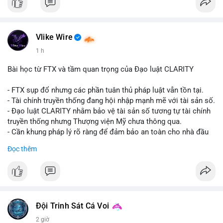
#vlikevn
#titanbot
📰 Nguồn: CoinDesk
Vlike Wire
1 h
Bài học từ FTX và tầm quan trọng của Đạo luật CLARITY
- FTX sụp đổ nhưng các phần tuân thủ pháp luật vẫn tồn tại.
- Tài chính truyền thống đang hội nhập mạnh mẽ với tài sản số.
- Đạo luật CLARITY nhằm bảo vệ tài sản số tương tự tài chính
truyền thống nhưng Thượng viện Mỹ chưa thông qua.
- Cần khung pháp lý rõ ràng để đảm bảo an toàn cho nhà đầu
tư.
Đọc thêm
#binancesquare
#cryptonews
#ftx
#regulation
#clarityact
$btc $eth
#vlikevn
#titanbot
Đội Trinh Sát Cá Voi
2 giờ