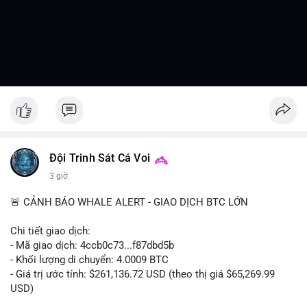
Đội Trinh Sát Cá Voi
3 giờ
🚨 CẢNH BÁO WHALE ALERT - GIAO DỊCH BTC LỚN
Chi tiết giao dịch:
- Mã giao dịch: 4ccb0c73...f87dbd5b
- Khối lượng di chuyển: 4.0009 BTC
- Giá trị ước tính: $261,136.72 USD (theo thị giá $65,269.99
USD)
- Thời gian: 13:19:46 2026-08-07 UTC