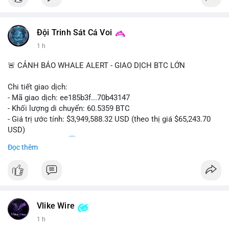
Đội Trinh Sát Cá Voi
1 h
🚨 CẢNH BÁO WHALE ALERT - GIAO DỊCH BTC LỚN
Chi tiết giao dịch:
- Mã giao dịch: ee185b3f...70b43147
- Khối lượng di chuyển: 60.5359 BTC
- Giá trị ước tính: $3,949,588.32 USD (theo thị giá $65,243.70
USD)
- Thời gian: 15:20
1 2026-08-09 UTC
Đọc thêm
Nhận định phân tích:
Khối lượng 60.5 BTC trị giá gần 4 triệu USD được di chuyển
trong phiên giao dịch châu Á. Mức giá $65,243 đang nằm gần
vùng kháng cự ngắn hạn, động thái này có thể là bước chuẩn bị
Vlike Wire
thanh khoản trước khi đẩy giá. Nếu số BTC này được gửi lên
sàn tập trung, áp lực bán tiềm năng sẽ gia tăng. Ngược lại, nếu
1 h
chuyển vào ví lạnh, đây là tín hiệu tích lũy dài hạn của cá mập,