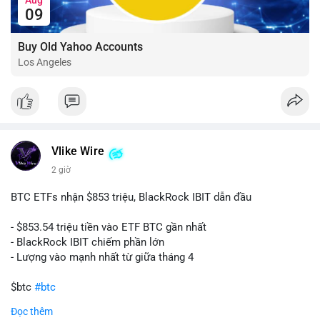
09
Buy Old Yahoo Accounts
Los Angeles
Vlike Wire
2 giờ
BTC ETFs nhận $853 triệu, BlackRock IBIT dẫn đầu
- $853.54 triệu tiền vào ETF BTC gần nhất
- BlackRock IBIT chiếm phần lớn
- Lượng vào mạnh nhất từ giữa tháng 4
$btc
#btc
Đọc thêm
#vlikevn
#titanbot