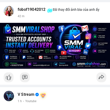
fobof19042012
Đã thay đổi ảnh bìa của anh ấy
42 m
V Stream
1 h
·
Youtube