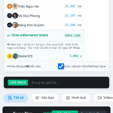
Trần Ngọc Hà
25,445
3
VNĐ
Võ Duy Phong
25,347
4
VNĐ
Đặng Kim Quỳnh
25,246
5
VNĐ
TỔNG ĐIỂM PAPER TRADE
TOP 5 · LIVE
Điểm live = số dư ví + ký quỹ + PnL chưa chốt · Chốt 12:00
ngày cuối tháng · Top 1 trên 20.000 đ nhận 30 ngày VIP Whale.
Demo123
5.492
1
đ
Hide Module
Diễn đàn
Auto-refresh (30s)
Refresh Now
Đang tải giá live...
LIVE PRICE
Tất cả
Văn bản
Hình ảnh
Video