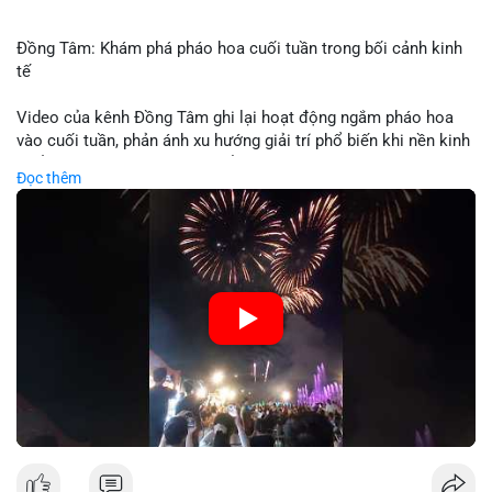
Đồng Tâm: Khám phá pháo hoa cuối tuần trong bối cảnh kinh
tế
Video của kênh Đồng Tâm ghi lại hoạt động ngắm pháo hoa
vào cuối tuần, phản ánh xu hướng giải trí phổ biến khi nền kinh
tế ổn định. Sự kiện này có thể cho thấy người tiêu dùng ưu tiên
Đọc thêm
trải nghiệm hơn là đầu tư vào tài sản vật chất. Trong bối cảnh
lãi suất ổn định và thị trường crypto ổn định, hoạt động giải trí
như vậy thường tăng trưởng khi người dân có khả năng chi
tiêu. Tuy nhiên, sự ưu tiên giải trí có thể ảnh hưởng đến tỷ lệ
tiết kiệm hoặc đầu tư vào crypto nếu người tiêu dùng chuyển
hướng ngân sách.
🎥 Xem video trực tiếp tại:
Nguồn: Đồng Tâm