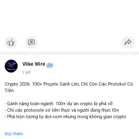
#1756513btc
#vilanh
#tichluydaihan
#giaodichlon
#mempoolbtc
Vlike Wire
3 giờ
Crypto 2026: 100+ Projets Gánh Lên, Chỉ Còn Các Protokol Có
Tiền
- Gánh nặng toàn ngành: 100+ dự án crypto bị phá vỡ
- Chỉ các protocole có tiền thực và người dùng thực tồn
- Phá trộn tương tự dot-com nhưng trong không gian crypto
$btc $eth
Đọc thêm