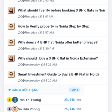
0
Thursday a31 2:43 PM
What should I verify before booking 3 BHK flats in Noida?
0
Thursday a31 8:01 AM
How to Verify property in Noida Step by Step
0
Thursday a31 6:57 AM
Why does a 4 BHK flat Noida offer better privacy?
0
Thursday a31 6:30 AM
Why should I buy a 3 BHK flat in Noida Extension?
0
Wednesday a31 6:25 AM
Smart Investment Guide to Buy 2 BHK Flat in Noida
0
Wednesday a31 6:20 AM
BẢNG XẾP HẠNG
TOP 5
Trần Thị Hương
25,548
1
VNĐ
Võ Hữu Phong
25,446
2
VNĐ