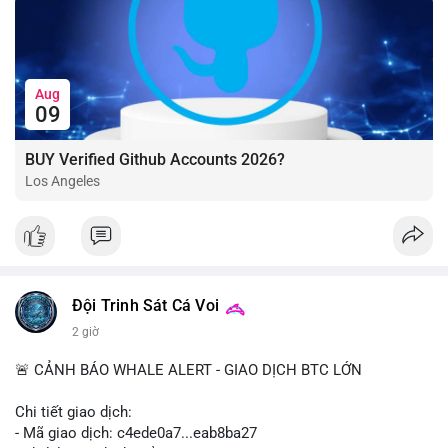
Aug
09
BUY Verified Github Accounts 2026?
Los Angeles
Đội Trinh Sát Cá Voi
2 giờ
🚨 CẢNH BÁO WHALE ALERT - GIAO DỊCH BTC LỚN
Chi tiết giao dịch:
- Mã giao dịch: c4ede0a7...eab8ba27