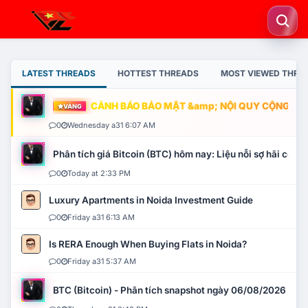
LATEST THREADS
HOTTEST THREADS
MOST VIEWED THRE
CẢNH BÁO BẢO MẬT &amp; NỘI QUY CỘNG ĐỒNG
VÀNG
0
Wednesday a31 6:07 AM
Phân tích giá Bitcoin (BTC) hôm nay: Liệu nỗi sợ hãi có mở 
0
Today at 2:33 PM
Luxury Apartments in Noida Investment Guide
0
Friday a31 6:13 AM
Is RERA Enough When Buying Flats in Noida?
0
Friday a31 5:37 AM
BTC (Bitcoin) - Phân tích snapshot ngày 06/08/2026