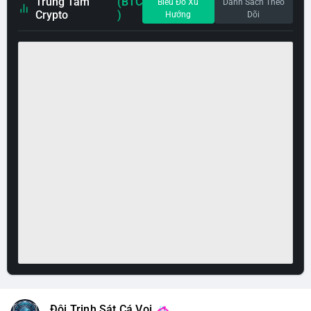
Trung Tâm
(BTC
Biểu Đồ Xu
Danh Sách Theo
Crypto
)
Hướng
Dõi
Đội Trinh Sát Cá Voi