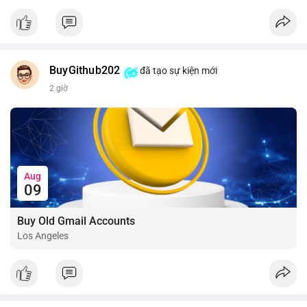
📰 Nguồn: CoinDesk
BuyGithub202
đã tạo sự kiện mới
2 giờ
Aug
09
Buy Old Gmail Accounts
Los Angeles