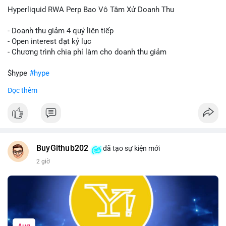
củng cố niềm tin cho xu hướng tăng.
Hyperliquid RWA Perp Bao Vô Tâm Xử Doanh Thu
Lời khuyên:
- Doanh thu giảm 4 quý liên tiếp
Nhà đầu tư nên theo dõi sát dòng tiền tiếp theo từ địa chỉ này.
- Open interest đạt kỷ lục
Nếu BTC được nạp thêm lên sàn, cần thận trọng với nhịp điều
- Chương trình chia phí làm cho doanh thu giảm
chỉnh. Ngược lại, nếu dòng tiền dịch chuyển vào ví lạnh, có thể
nắm giữ vị thế hiện tại.
$hype
#hype
Đọc thêm
#60btc
#dongtiencavoi
#khangcu65k
#vilanh
#btcgiaodichlon
#vlikevn
#titanbot
📰 Nguồn: CoinDesk
BuyGithub202
đã tạo sự kiện mới
2 giờ
Aug