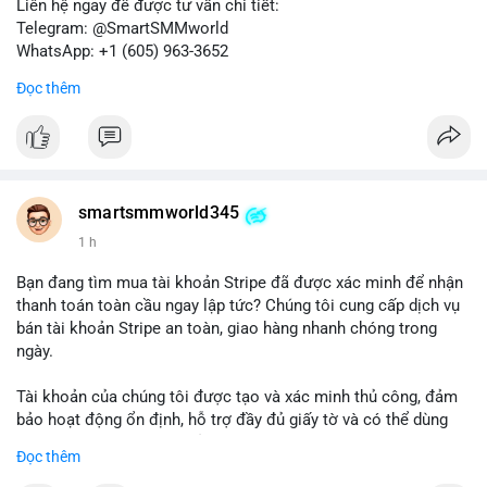
Liên hệ ngay để được tư vấn chi tiết:
Telegram: @SmartSMMworld
WhatsApp: +1 (605) 963-3652
Đọc thêm
Lưu ý: Việc mua bán tài khoản có thể vi phạm điều khoản dịch
vụ của Wise. Hãy cân nhắc kỹ trước khi quyết định.
#wise
#transferwise
#taikhoanxacminh
#dichvutaichinh
smartsmmworld345
1 h
Bạn đang tìm mua tài khoản Stripe đã được xác minh để nhận
thanh toán toàn cầu ngay lập tức? Chúng tôi cung cấp dịch vụ
bán tài khoản Stripe an toàn, giao hàng nhanh chóng trong
ngày.
Tài khoản của chúng tôi được tạo và xác minh thủ công, đảm
bảo hoạt động ổn định, hỗ trợ đầy đủ giấy tờ và có thể dùng
ngay cho doanh nghiệp của bạn.
Đọc thêm