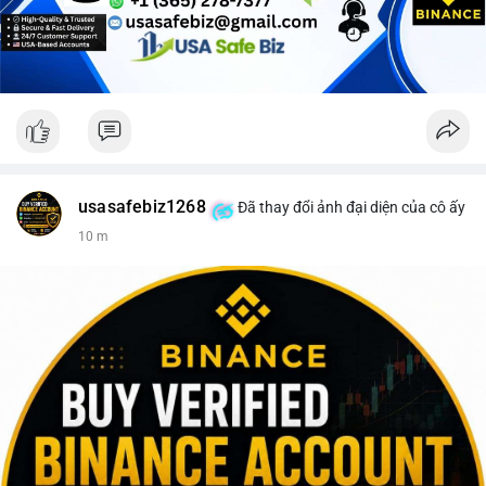
Lời khuyên cho nhà đầu tư nhỏ lẻ: Theo dõi sát điểm đến của
dòng tiền này trong 24-48 giờ tới. Nếu BTC được nạp lên sàn
giao dịch, hãy thận trọng với khả năng điều chỉnh giá và cân
nhắc chốt lời một phần. Ngược lại, nếu dòng tiền chuyển vào ví
lạnh, đây là cơ hội để xem xét gia tăng vị thế trong dài hạn.
#152dot5btc
#giaodichlon
#aplucban
#vilanh
#btcmempool
usasafebiz1268
Đã thay đổi ảnh đại diện của cô ấy
10 m