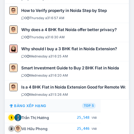
How to Verify property in Noida Step by Step
0
Thursday a31 6:57 AM
Why does a 4 BHK flat Noida offer better privacy?
0
Thursday a31 6:30 AM
Why should I buy a 3 BHK flat in Noida Extension?
0
Wednesday a31 6:25 AM
Smart Investment Guide to Buy 2 BHK Flat in Noida
0
Wednesday a31 6:20 AM
Is a 4 BHK Flat in Noida Extension Good for Remote Work?
0
Wednesday a31 5:26 AM
BẢNG XẾP HẠNG
TOP 5
Trần Thị Hương
25,548
1
VNĐ
Võ Hữu Phong
25,446
2
VNĐ