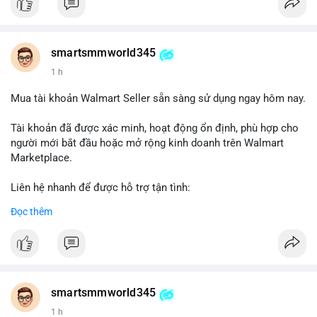
smartsmmworld345
1 h
Mua tài khoản Walmart Seller sẵn sàng sử dụng ngay hôm nay.
Tài khoản đã được xác minh, hoạt động ổn định, phù hợp cho
người mới bắt đầu hoặc mở rộng kinh doanh trên Walmart
Marketplace.
Liên hệ nhanh để được hỗ trợ tận tình:
Telegram: @SmartSMMworld
Đọc thêm
WhatsApp: +1 (605) 963-3652
#buywalmartselleraccounts
#walmartseller
#ecommercesolutions
smartsmmworld345
1 h