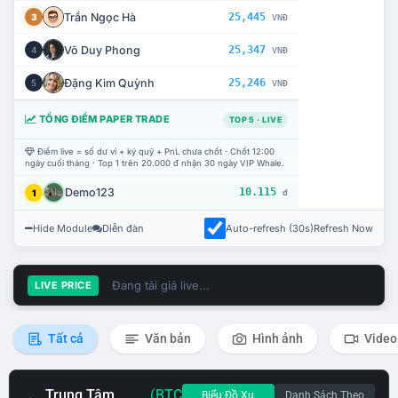
Trần Ngọc Hà
25,445
3
VNĐ
Võ Duy Phong
25,347
4
VNĐ
Đặng Kim Quỳnh
25,246
5
VNĐ
TỔNG ĐIỂM PAPER TRADE
TOP 5 · LIVE
Điểm live = số dư ví + ký quỹ + PnL chưa chốt · Chốt 12:00
ngày cuối tháng · Top 1 trên 20.000 đ nhận 30 ngày VIP Whale.
Demo123
10.115
1
đ
Hide Module
Diễn đàn
Auto-refresh (30s)
Refresh Now
Đang tải giá live...
LIVE PRICE
Tất cả
Văn bản
Hình ảnh
Video
Trung Tâm
(BTC
Biểu Đồ Xu
Danh Sách Theo