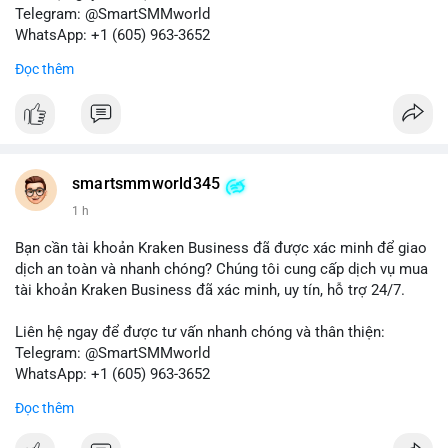
tiếp theo từ địa chỉ này để xác định điểm đến của dòng tiền.
Telegram: @SmartSMMworld
Tránh hành động theo cảm xúc; hãy dựa trên dữ liệu xác nhận
WhatsApp: +1 (605) 963-3652
và quản lý rủi ro chặt chẽ trong bối cảnh biến động có thể gia
Đọc thêm
tăng.
#muabanglaixe
#dichvulambang
#hosonhanhchong
#87917btc
#572kusd
#vilanh
#tichluydaihan
#btcmempool
smartsmmworld345
1 h
Bạn cần tài khoản Kraken Business đã được xác minh để giao
dịch an toàn và nhanh chóng? Chúng tôi cung cấp dịch vụ mua
tài khoản Kraken Business đã xác minh, uy tín, hỗ trợ 24/7.
Liên hệ ngay để được tư vấn nhanh chóng và thân thiện:
Telegram: @SmartSMMworld
WhatsApp: +1 (605) 963-3652
Đọc thêm
#buyverifiedkrakenbusinessaccounts
#krakenbusiness
#verifiedaccounts