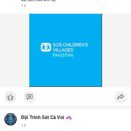
1 h
📰 Nguồn: Cointelegraph
Đội Trinh Sát Cá Voi
1 h