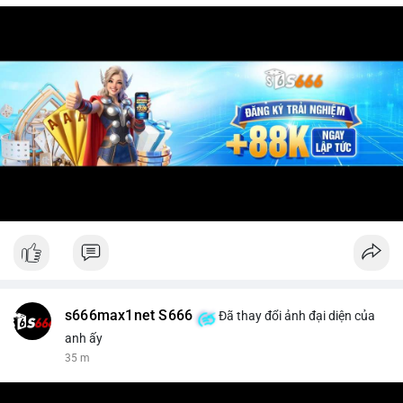
s666max1net S666
Đã thay đổi ảnh đại diện của
anh ấy
35 m