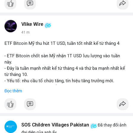
Vlike Wire
41 m
ETF Bitcoin Mỹ thu hút 1T USD, tuần tốt nhất kể từ tháng 4
- ETF Bitcoin chốt sàn Mỹ nhận 1T USD lưu lượng vào tuần
này.
- Đây là tuần mạnh nhất kể từ tháng 4 và thứ ba mạnh nhất kể
từ tháng 10.
- Yếu tố: nhu cầu tổ chức tăng, tín hiệu tăng trưởng mới.
- Tác động: giá BTC có thể tăng, thị trường ETF tiếp tục hấp
Đọc thêm
dẫn.
#binancesquare
#cryptonews
#btc
$btc
SOS Children Villages Pakistan
Đã thay đổi ảnh
#vlikevn
#titanbot
đại diện của anh ấy