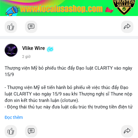
Vlike Wire
2 giờ
Thượng viện Mỹ bỏ phiếu thúc đẩy Đạo luật CLARITY vào ngày
15/9
- Thượng viện Mỹ sẽ tiến hành bỏ phiếu về việc thúc đẩy Đạo
luật CLARITY vào ngày 15/9 sau khi Thượng nghị sĩ Thune nộp
đơn xin kết thúc tranh luận (cloture).
- Động thái thủ tục này đưa luật cấu trúc thị trường tiền điện tử
trở lại đúng tiến độ khi các nhà lập pháp tiếp tục đàm phán về
Đọc thêm
các điều khoản liên quan đến đạo đức và stablecoin.
- Đây là bước tiến quan trọng trong việc thiết lập khung pháp lý
rõ ràng cho thị trường tiền điện tử tại Mỹ.