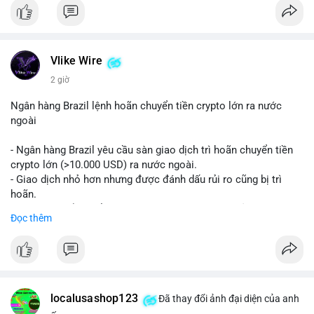
Liên hệ ngay để được tư vấn và hỗ trợ nhanh nhất:
Telegram: @SmartSMMworld
WhatsApp: +1 (605) 963-3652
#buyverifiedstripeaccounts
#stripeaccounts
#paymentgateway
Vlike Wire
2 giờ
Ngân hàng Brazil lệnh hoãn chuyển tiền crypto lớn ra nước
ngoài
- Ngân hàng Brazil yêu cầu sàn giao dịch trì hoãn chuyển tiền
crypto lớn (>10.000 USD) ra nước ngoài.
- Giao dịch nhỏ hơn nhưng được đánh dấu rủi ro cũng bị trì
hoãn.
- Quy định nhằm kiểm soát dòng tiền, ngăn chặn rửa tiền.
Đọc thêm
#binancesquare
#cryptonews
#brazil
#regulation
$btc $eth
#vlikevn
#titanbot
localusashop123
Đã thay đổi ảnh đại diện của anh