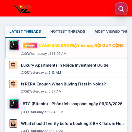
LATEST THREADS
HOTTEST THREADS
MOST VIEWED THRE
CẢNH BÁO BẢO MẬT &amp; NỘI QUY CỘNG ĐỒNG
VÀNG
0
Wednesday a31 6:07 AM
Luxury Apartments in Noida Investment Guide
0
Yesterday at 6:13 AM
Is RERA Enough When Buying Flats in Noida?
0
Yesterday at 5:37 AM
BTC (Bitcoin) - Phân tích snapshot ngày 06/08/2026
0
Thursday a31 2:43 PM
What should I verify before booking 3 BHK flats in Noida?
0
Thursday a31 8:01 AM