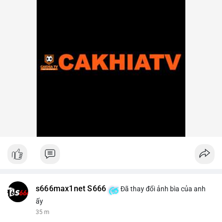
s666max1net S666
Đã thay đổi ảnh bìa của anh
ấy
35 m