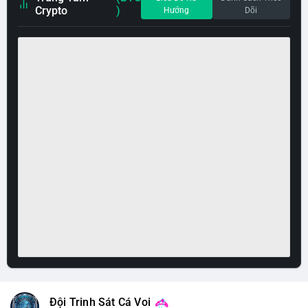
Crypto
)
Hướng
Dõi
Đội Trinh Sát Cá Voi