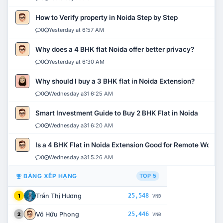
How to Verify property in Noida Step by Step
0
Yesterday at 6:57 AM
Why does a 4 BHK flat Noida offer better privacy?
0
Yesterday at 6:30 AM
Why should I buy a 3 BHK flat in Noida Extension?
0
Wednesday a31 6:25 AM
Smart Investment Guide to Buy 2 BHK Flat in Noida
0
Wednesday a31 6:20 AM
Is a 4 BHK Flat in Noida Extension Good for Remote Work?
0
Wednesday a31 5:26 AM
BẢNG XẾP HẠNG
TOP 5
Trần Thị Hương
25,548
1
VNĐ
Võ Hữu Phong
25,446
2
VNĐ