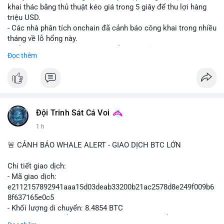
khai thác bằng thủ thuật kéo giá trong 5 giây để thu lợi hàng
triệu USD.
- Các nhà phân tích onchain đã cảnh báo công khai trong nhiều
tháng về lỗ hổng này.
- Để khắc phục, Polymarket chuyển sang sử dụng giá trung
Đọc thêm
bình theo thời gian (time-weighted prices), khiến việc đẩy giá
nhân tạo trở nên quá tốn kém.
- Động thái này nhằm bảo vệ tính toàn vẹn của thị trường và
ngăn chặn các hành vi thao túng.
#polymarket
#cryptonews
#defi
#marketintegrity
Đội Trinh Sát Cá Voi
1 h
$btc $eth
🚨 CẢNH BÁO WHALE ALERT - GIAO DỊCH BTC LỚN
#vlikevn
#titanbot
Chi tiết giao dịch:
📰 Nguồn: CoinDesk
- Mã giao dịch:
e2112157892941aaa15d03deab33200b21ac2578d8e249f009b6
8f637165e0c5
- Khối lượng di chuyển: 8.4854 BTC
- Giá trị ước tính: $551,448.77 USD (theo thị giá $64,987.67