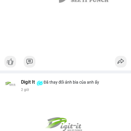
Digit It
Đã thay đổi ảnh bìa của anh ấy
2 giờ