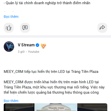
hãy quan sát thêm các lệnh tiếp theo để xác nhận xu hướng
- Quản lý tài chính doanh nghiệp trở thành điểm nhấn
dòng tiền trước khi điều chỉnh vị thế.
$btc $eth
Đọc thêm
#72dot2609btc
#4triệu7usd
#chuyểnvílạnh
#áplựcbántiềmnăng
#mempoolbtc
#vlikevn
#titanbot
📰 Nguồn: Cointelegraph
V Stream
3 giờ
·
Youtube
MEEY_CRM tiếp tục hiển thị trên LED tại Tràng Tiền Plaza
MEEY_CRM được triển khai hiển thị trên màn hình LED tại
Tràng Tiền Plaza, một khu vực thương mại nổi tiếng. Việc này
thể hiện chiến lược quảng bá thương hiệu thông qua công
nghệ hiển thị công cộng. Tràng Tiền Plaza thu hút lượng khách
Đọc thêm
lớn hàng ngày, giúp tăng cường nhận diện thương hiệu
MEEY_CRM. Mô hình này kết hợp công nghệ LED với việc đặt