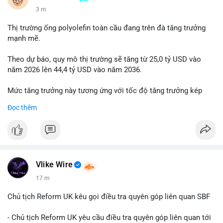
3 m
Thị trường ống polyolefin toàn cầu đang trên đà tăng trưởng
mạnh mẽ.
Theo dự báo, quy mô thị trường sẽ tăng từ 25,0 tỷ USD vào
năm 2026 lên 44,4 tỷ USD vào năm 2036.
Mức tăng trưởng này tương ứng với tốc độ tăng trưởng kép
hàng năm (CAGR) đạt 5,9% trong giai đoạn dự báo.
Đọc thêm
Đây là tín hiệu tích cực cho các nhà sản xuất, nhà phân phối và
nhà đầu tư trong ngành vật liệu xây dựng và hạ tầng.
Bạn đánh giá thế nào về tiềm năng của dòng sản phẩm ống
nhựa polyolefin trong tương lai?
Vlike Wire
17 m
Chủ tịch Reform UK kêu gọi điều tra quyên góp liên quan SBF
- Chủ tịch Reform UK yêu cầu điều tra quyên góp liên quan tới