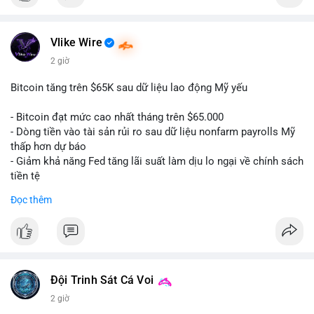
#binancesquare
#cryptonews
#btc
$btc
Vlike Wire
2 giờ
#vlikevn
#titanbot
Bitcoin tăng trên $65K sau dữ liệu lao động Mỹ yếu
📰 Nguồn: CoinDesk
- Bitcoin đạt mức cao nhất tháng trên $65.000
- Dòng tiền vào tài sản rủi ro sau dữ liệu nonfarm payrolls Mỹ
thấp hơn dự báo
- Giảm khả năng Fed tăng lãi suất làm dịu lo ngại về chính sách
tiền tệ
#binancesquare
#cryptonews
#btc
Đọc thêm
$btc
#vlikevn
#titanbot
📰 Nguồn: Cointelegraph
Đội Trinh Sát Cá Voi
2 giờ