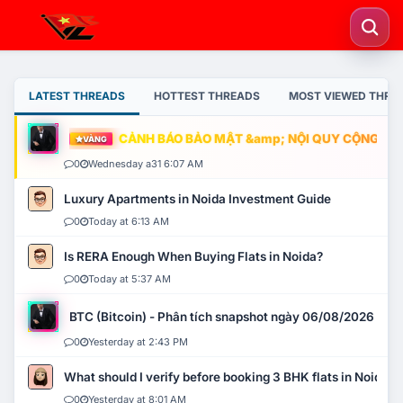
LATEST THREADS
HOTTEST THREADS
MOST VIEWED THRE
CẢNH BÁO BẢO MẬT &amp; NỘI QUY CỘNG ĐỒNG
VÀNG
0
Wednesday a31 6:07 AM
Luxury Apartments in Noida Investment Guide
0
Today at 6:13 AM
Is RERA Enough When Buying Flats in Noida?
0
Today at 5:37 AM
BTC (Bitcoin) - Phân tích snapshot ngày 06/08/2026
0
Yesterday at 2:43 PM
What should I verify before booking 3 BHK flats in Noida?
0
Yesterday at 8:01 AM