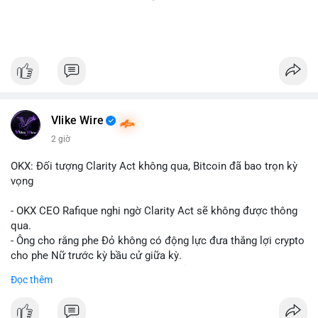
Vlike Wire
2 giờ
OKX: Đối tượng Clarity Act không qua, Bitcoin đã bao trọn kỳ
vọng
- OKX CEO Rafique nghi ngờ Clarity Act sẽ không được thông
qua.
- Ông cho rằng phe Đỏ không có động lực đưa thắng lợi crypto
cho phe Nữ trước kỳ bầu cử giữa kỳ.
- Sự lạc quan đã được giá Bitcoin phản ánh, không cần thêm
Đọc thêm
hỗ trợ pháp lý.
- Nếu luật không qua, Bitcoin vẫn duy trì mức giá hiện tại.