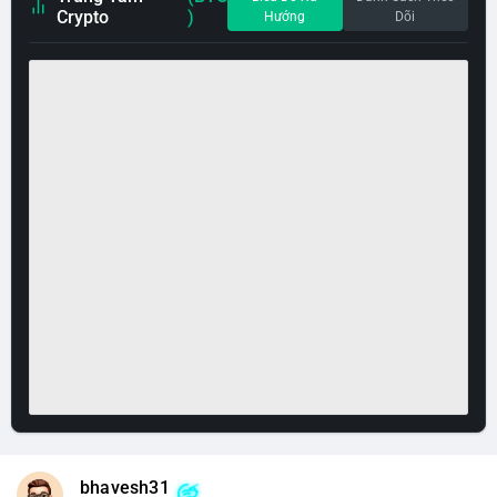
Crypto
)
Hướng
Dõi
bhavesh31