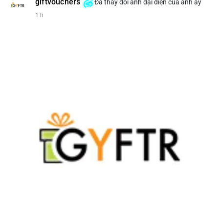
giftvouchers
Đã thay đổi ảnh đại diện của anh ấy
#207btc
#chuyenvilanh
#aplucban
#btcusd64k
#mempoolflow
1 h