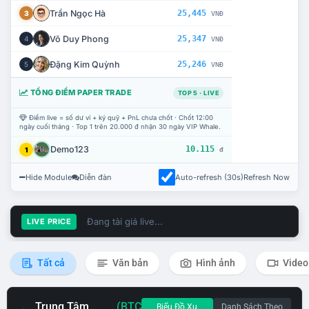
Trần Ngọc Hà
25,445
3
VNĐ
Võ Duy Phong
25,347
4
VNĐ
Đặng Kim Quỳnh
25,246
5
VNĐ
TỔNG ĐIỂM PAPER TRADE
TOP 5 · LIVE
Điểm live = số dư ví + ký quỹ + PnL chưa chốt · Chốt 12:00
ngày cuối tháng · Top 1 trên 20.000 đ nhận 30 ngày VIP Whale.
Demo123
10.115
1
đ
Hide Module
Diễn đàn
Auto-refresh (30s)
Refresh Now
Đang tải giá live...
LIVE PRICE
Tất cả
Văn bản
Hình ảnh
Video
Trung Tâm
(BTC
Biểu Đồ Xu
Danh Sách Theo