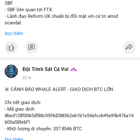
SBF.
- SBF liên quan tới FTX.
- Lãnh đạo Reform UK chuẩn bị đối mặt với cử tri amid
scandal.
- Sự kiện có thể ảnh hưởng đến hình ảnh SBF và FTX.
Đọc thêm
- Không có thông tin tác động thị trường ngay lập tức.
#binancesquare
#cryptonews
#sbf
#ftx
#reformuk
$btc $eth
#vlikevn
#titanbot
Đội Trinh Sát Cá Voi
22 m
📰 Nguồn: Cointelegraph
🚨 CẢNH BÁO WHALE ALERT - GIAO DỊCH BTC LỚN
Chi tiết giao dịch:
- Mã giao dịch:
8bed128f0065df88c05f4d288562eb1b1e54afccb49a95b476a14
b00a58febf1
- Khối lượng di chuyển: 207.8546 BTC
- Giá trị ước tính: $13,449,009.09 USD (theo thị giá $64,703.92
Đọc thêm