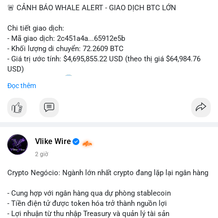
🚨 CẢNH BÁO WHALE ALERT - GIAO DỊCH BTC LỚN
Chi tiết giao dịch:
- Mã giao dịch: 2c451a4a...65912e5b
- Khối lượng di chuyển: 72.2609 BTC
- Giá trị ước tính: $4,695,855.22 USD (theo thị giá $64,984.76
USD)
- Thời gian: 15:20
0 2026-08-07 UTC
Đọc thêm
Nhận định phân tích hành vi của Cá voi dựa trên giao dịch này:
Lượng BTC trị giá gần 4,7 triệu USD được dồn vào một giao
dịch duy nhất cho thấy dấu hiệu chuyển tiền có chủ đích,
không phải hành động phân tán nhỏ lẻ. Nếu điểm đến là ví sàn
Vlike Wire
giao dịch, áp lực bán ngắn hạn có thể gia tăng, ảnh hưởng đến
tâm lý nhà đầu tư. Ngược lại, nếu dòng tiền đổ về ví lạnh, đây
2 giờ
là tín hiệu tích lũy dài hạn, cho thấy cá voi đang gom hàng ở
vùng giá hiện tại thay vì thoát ra.
Crypto Negócio: Ngành lớn nhất crypto đang lặp lại ngân hàng
Lời khuyên ngắn gọn cho nhà đầu tư nhỏ lẻ: Theo dõi sát địa
- Cung hợp với ngân hàng qua dự phòng stablecoin
chỉ nhận của giao dịch này trong 24-48 giờ tới. Đừng vội hành
- Tiền điện tử được token hóa trở thành nguồn lợi
động theo cảm xúc khi chỉ dựa vào một lệnh chuyển đơn lẻ;
- Lợi nhuận từ thu nhập Treasury và quản lý tài sản