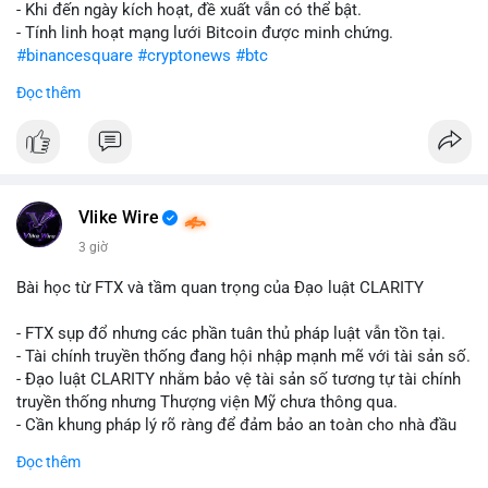
- Khi đến ngày kích hoạt, đề xuất vẫn có thể bật.
- Tính linh hoạt mạng lưới Bitcoin được minh chứng.
#binancesquare
#cryptonews
#btc
Đọc thêm
$btc
#vlikevn
#titanbot
📰 Nguồn: CoinDesk
Vlike Wire
3 giờ
Bài học từ FTX và tầm quan trọng của Đạo luật CLARITY
- FTX sụp đổ nhưng các phần tuân thủ pháp luật vẫn tồn tại.
- Tài chính truyền thống đang hội nhập mạnh mẽ với tài sản số.
- Đạo luật CLARITY nhằm bảo vệ tài sản số tương tự tài chính
truyền thống nhưng Thượng viện Mỹ chưa thông qua.
- Cần khung pháp lý rõ ràng để đảm bảo an toàn cho nhà đầu
tư.
Đọc thêm