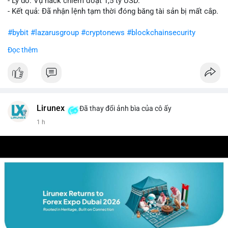
- Lý do: Vụ hack chiếm đoạt 1,5 tỷ USD.
- Kết quả: Đã nhận lệnh tạm thời đóng băng tài sản bị mất cắp.
#bybit
#lazarusgroup
#cryptonews
#blockchainsecurity
Đọc thêm
$btc $eth
#vlikevn
#titanbot
📰 Nguồn: CoinDesk
Lirunex
Đã thay đổi ảnh bìa của cô ấy
1 h