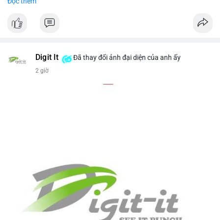
Đọc thêm
USD)
- Thời gian: 16:19:44 2026-08-07 UTC
Nhận định phân tích hành vi của Cá voi dựa trên giao dịch này
(ví dụ: chuyển dịch lượng lớn coin, gom hàng ví lạnh, áp lực
bán tiềm năng...) và tác động tâm lý thị trường.
Digit It
Đã thay đổi ảnh đại diện của anh ấy
2 giờ
Lời khuyên ngắn gọn cho nhà đầu tư nhỏ lẻ.
#8.4854BTC
#551kusd
#chuyenvilon
#mempoolbtc
#dongtiencavoi