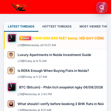
LATEST THREADS
HOTTEST THREADS
MOST VIEWED THRE
CẢNH BÁO BẢO MẬT &amp; NỘI QUY CỘNG ĐỒNG
VÀNG
0
Wednesday a31 6:07 AM
Luxury Apartments in Noida Investment Guide
0
Today at 6:13 AM
Is RERA Enough When Buying Flats in Noida?
0
Today at 5:37 AM
BTC (Bitcoin) - Phân tích snapshot ngày 06/08/2026
0
Yesterday at 2:43 PM
What should I verify before booking 3 BHK flats in Noida?
0
Yesterday at 8:01 AM