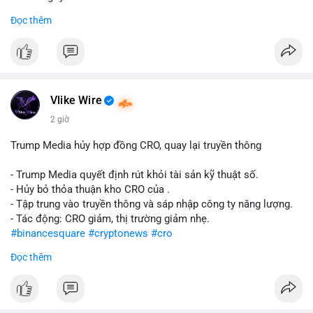
Đọc thêm
#abtc
#cryptonews
#stockmarket
#trump
$btc $eth
#vlikevn
#titanbot
Vlike Wire
📰 Nguồn: CoinDesk
2 giờ
Trump Media hủy hợp đồng CRO, quay lại truyền thông
- Trump Media quyết định rút khỏi tài sản kỹ thuật số.
- Hủy bỏ thỏa thuận kho CRO của .
- Tập trung vào truyền thông và sáp nhập công ty năng lượng.
- Tác động: CRO giảm, thị trường giảm nhẹ.
#binancesquare
#cryptonews
#cro
Đọc thêm
$cro
#vlikevn
#titanbot