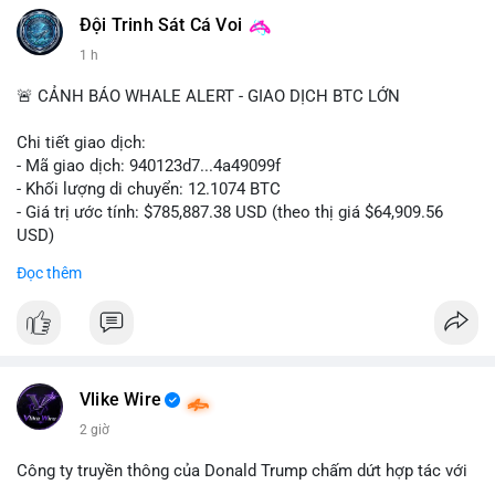
Đội Trinh Sát Cá Voi
1 h
🚨 CẢNH BÁO WHALE ALERT - GIAO DỊCH BTC LỚN
Chi tiết giao dịch:
- Mã giao dịch: 940123d7...4a49099f
- Khối lượng di chuyển: 12.1074 BTC
- Giá trị ước tính: $785,887.38 USD (theo thị giá $64,909.56
USD)
- Thời gian: 22:17:40 2026-08-07 UTC
Đọc thêm
Nhận định phân tích hành vi của Cá voi dựa trên giao dịch này:
Khối lượng 12.1 BTC tương đương gần 786 nghìn USD được di
chuyển trong một giao dịch chưa xác nhận duy nhất. Mức giá
$64,909.56 đang nằm gần vùng kháng cự tâm lý quan trọng.
Động thái này có thể là bước chuẩn bị thanh khoản để bán ra,
Vlike Wire
hoặc tái phân bổ tài sản giữa các ví nóng nhằm tối ưu phí giao
2 giờ
dịch. Việc di chuyển một phần nhỏ trong tổng nắm giữ cho
thấy cá voi đang thăm dò thanh khoản thị trường trước khi có
Công ty truyền thông của Donald Trump chấm dứt hợp tác với
hành động lớn hơn.