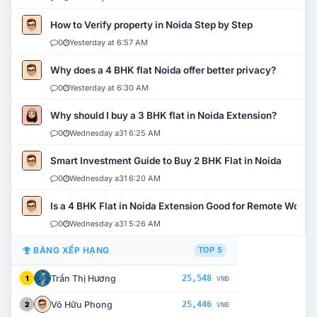
How to Verify property in Noida Step by Step
0
Yesterday at 6:57 AM
Why does a 4 BHK flat Noida offer better privacy?
0
Yesterday at 6:30 AM
Why should I buy a 3 BHK flat in Noida Extension?
0
Wednesday a31 6:25 AM
Smart Investment Guide to Buy 2 BHK Flat in Noida
0
Wednesday a31 6:20 AM
Is a 4 BHK Flat in Noida Extension Good for Remote Work?
0
Wednesday a31 5:26 AM
BẢNG XẾP HẠNG
TOP 5
Trần Thị Hương
25,548
1
VNĐ
Võ Hữu Phong
25,446
2
VNĐ