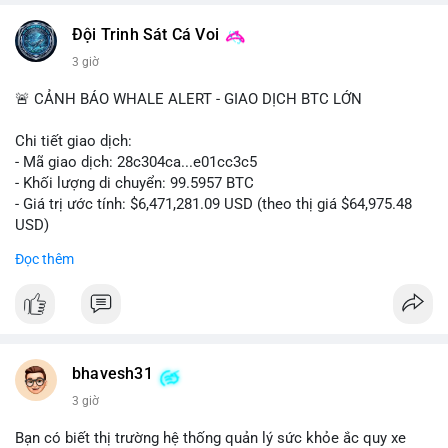
📰 Nguồn: CoinDesk
Đội Trinh Sát Cá Voi
3 giờ
🚨 CẢNH BÁO WHALE ALERT - GIAO DỊCH BTC LỚN
Chi tiết giao dịch:
- Mã giao dịch: 28c304ca...e01cc3c5
- Khối lượng di chuyển: 99.5957 BTC
- Giá trị ước tính: $6,471,281.09 USD (theo thị giá $64,975.48
USD)
- Thời gian: 20:19:36 2026-08-07 UTC
Đọc thêm
Nhận định phân tích: Khối lượng 99.6 BTC chưa xác nhận, trị
giá hơn 6.47 triệu USD, cho thấy dấu hiệu chuyển tiền quy mô
lớn. Với mức giá BTC quanh vùng 65K USD, hành vi này thường
gặp ở hai kịch bản: cá voi nạp lên sàn giao dịch để chuẩn bị
thanh khoản hoặc bán, hoặc chuyển sang ví lạnh nhằm tích lũy
bhavesh31
dài hạn. Việc giao dịch chưa được xác nhận tạo tâm lý thận
3 giờ
trọng, giới đầu tư theo dõi sát dòng tiền này để đánh giá áp lực
cung ngắn hạn. Nếu BTC vào ví nóng sàn, khả năng cao là
Bạn có biết thị trường hệ thống quản lý sức khỏe ắc quy xe