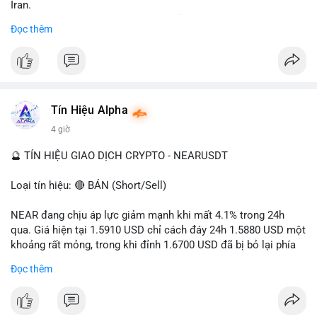
Iran.
- Các sàn bị cấm hoạt động, tài khoản bị khóa.
Đọc thêm
- Tác động: rủi ro cho thị trường crypto, tăng áp lực pháp lý.
#binancesquare
#cryptonews
#ofac
#ussanctions
#iran
$btc $eth
Tín Hiệu Alpha
#vlikevn
#titanbot
4 giờ
📰 Nguồn: Cointelegraph
🔮 TÍN HIỆU GIAO DỊCH CRYPTO - NEARUSDT
Loại tín hiệu: 🔴 BÁN (Short/Sell)
NEAR đang chịu áp lực giảm mạnh khi mất 4.1% trong 24h
qua. Giá hiện tại 1.5910 USD chỉ cách đáy 24h 1.5880 USD một
khoảng rất mỏng, trong khi đỉnh 1.6700 USD đã bị bỏ lại phía
sau. Biên độ dao động ngày đạt 4.9%, cho thấy phe bán đang
Đọc thêm
kiểm soát hoàn toàn. Khối lượng giao dịch 10.29 triệu NEAR
không đủ lớn để tạo lực đỡ, xác nhận xu hướng đi xuống đang
tiếp diễn.