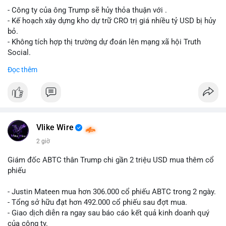
- Công ty của ông Trump sẽ hủy thỏa thuận với .
Lời khuyên cho nhà đầu tư nhỏ lẻ: Theo dõi xác nhận giao dịch
- Kế hoạch xây dựng kho dự trữ CRO trị giá nhiều tỷ USD bị hủy
và dòng tiền tiếp theo từ ví nguồn. Khối lượng này chưa đủ tạo
bỏ.
áp lực bán mạnh, nhưng nếu xuất hiện thêm 2-3 giao dịch
- Không tích hợp thị trường dự đoán lên mạng xã hội Truth
tương tự trong 24 giờ tới, khả năng cao là sóng điều chỉnh
Social.
ngắn hạn. Giữ tỷ trọng danh mục hợp lý, tránh FOMO mua đuổi
Đọc thêm
ở vùng giá hiện tại.
#binancesquare
#cryptonews
#cro
#trump
#truthsocial
#12dot1btc
#786kusd
#dichuyenvinuong
#khangcu64900
$cro
#mempoolbtc
#vlikevn
#titanbot
Vlike Wire
📰 Nguồn: Cointelegraph
2 giờ
Giám đốc ABTC thân Trump chi gần 2 triệu USD mua thêm cổ
phiếu
- Justin Mateen mua hơn 306.000 cổ phiếu ABTC trong 2 ngày.
- Tổng sở hữu đạt hơn 492.000 cổ phiếu sau đợt mua.
- Giao dịch diễn ra ngay sau báo cáo kết quả kinh doanh quý
của công ty.