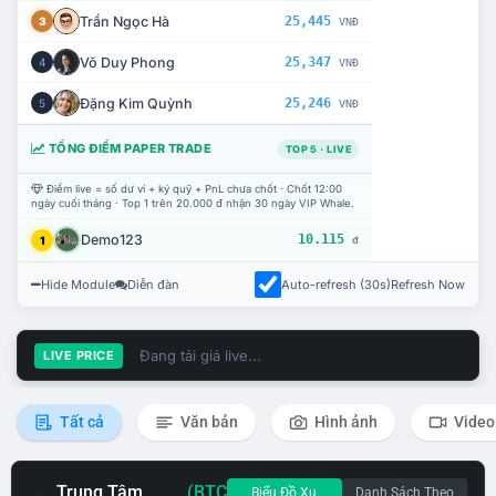
Trần Ngọc Hà
25,445
3
VNĐ
Võ Duy Phong
25,347
4
VNĐ
Đặng Kim Quỳnh
25,246
5
VNĐ
TỔNG ĐIỂM PAPER TRADE
TOP 5 · LIVE
Điểm live = số dư ví + ký quỹ + PnL chưa chốt · Chốt 12:00
ngày cuối tháng · Top 1 trên 20.000 đ nhận 30 ngày VIP Whale.
Demo123
10.115
1
đ
Hide Module
Diễn đàn
Auto-refresh (30s)
Refresh Now
Đang tải giá live...
LIVE PRICE
Tất cả
Văn bản
Hình ảnh
Video
Trung Tâm
(BTC
Biểu Đồ Xu
Danh Sách Theo