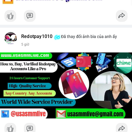
Redotpay1010
Đã thay đổi ảnh bìa của anh ấy
5 giờ