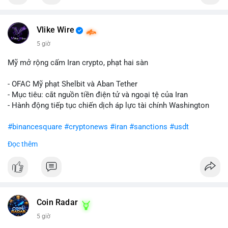
Vlike Wire
5 giờ
Mỹ mở rộng cấm Iran crypto, phạt hai sàn
- OFAC Mỹ phạt Shelbit và Aban Tether
- Mục tiêu: cắt nguồn tiền điện tử và ngoại tệ của Iran
- Hành động tiếp tục chiến dịch áp lực tài chính Washington
#binancesquare
#cryptonews
#iran
#sanctions
#usdt
Đọc thêm
$usdt
#vlikevn
#titanbot
📰 Nguồn: CoinDesk
Coin Radar
5 giờ