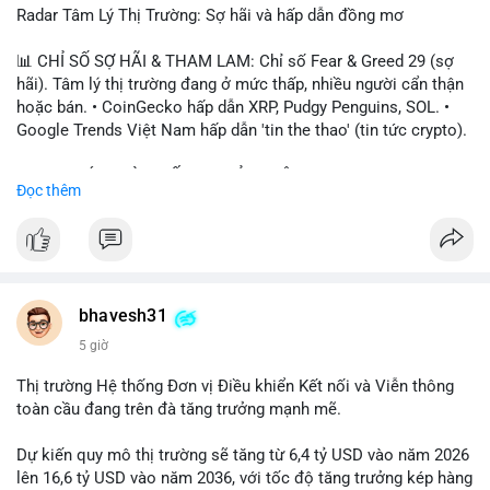
Radar Tâm Lý Thị Trường: Sợ hãi và hấp dẫn đồng mơ
📊 CHỈ SỐ SỢ HÃI & THAM LAM: Chỉ số Fear & Greed 29 (sợ
hãi). Tâm lý thị trường đang ở mức thấp, nhiều người cẩn thận
hoặc bán. • CoinGecko hấp dẫn XRP, Pudgy Penguins, SOL. •
Google Trends Việt Nam hấp dẫn 'tin the thao' (tin tức crypto).
📈 XU HƯỚNG TÌM KIẾM & THẢO LUẬN: • XRP, SOL, PENGU,
Đọc thêm
ONDO, CASHCAT. • Chủ đề 'tô thị ty na' (tỷ giá) và 'giao thông'
(giao thông tài chính). • Bàn tán Binance Square tập trung vào
BTC breakout và lệnh long/short.
💬 DÒNG CHẢY TIN TỨC & TRUYỀN THÔNG: • Trump khẳng
định crypto là 'vấn đề lớn' giúp giảm áp lực USD. • Binance hỗ
bhavesh31
trợ cổ phiếu Apple/IBM. • Bài đăng hấp dẫn về $HFT, $SKYAI,
5 giờ
$BICO. • Tin nhắn cảnh báo về hack North Korea (Bybit).
Thị trường Hệ thống Đơn vị Điều khiển Kết nối và Viễn thông
💡 NHẬN ĐỊNH & KHUYẾN NGHỊ: Tâm lý thị trường đang phân
toàn cầu đang trên đà tăng trưởng mạnh mẽ.
cực. Sợ hãi do chỉ số thấp, nhưng hấp dẫn từ xu hướng meme
coin (PENGU, CASHCAT) và tin cậy từ các dự án lớn (BTC,
Dự kiến quy mô thị trường sẽ tăng từ 6,4 tỷ USD vào năm 2026
SOL). Rủi ro tăng nếu không có thông tin rõ ràng về quy định.
lên 16,6 tỷ USD vào năm 2036, với tốc độ tăng trưởng kép hàng