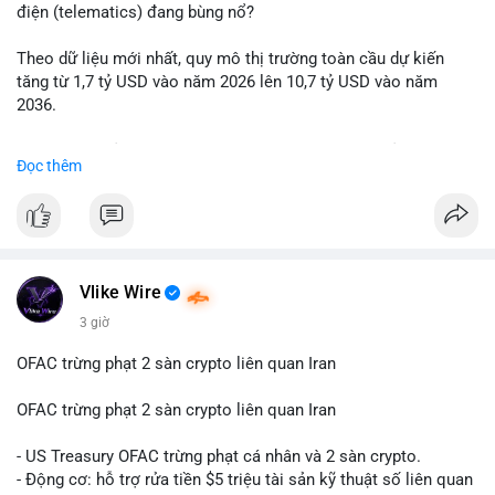
động thái chốt lời; ngược lại, nếu vào ví mới không hoạt động,
điện (telematics) đang bùng nổ?
đó là tín hiệu gom hàng chiến lược.
Theo dữ liệu mới nhất, quy mô thị trường toàn cầu dự kiến
Lời khuyên: Nhà đầu tư nhỏ lẻ nên quan sát thêm 2-4 giờ sau
tăng từ 1,7 tỷ USD vào năm 2026 lên 10,7 tỷ USD vào năm
khi giao dịch được xác nhận, tránh hành động theo cảm xúc.
2036.
Xác minh địa chỉ ví đích trước khi đưa ra quyết định vào lệnh,
ưu tiên quản trị rủi ro trong giai đoạn biến động mạnh.
Mức tăng trưởng này tương ứng với tốc độ tăng trưởng kép
Đọc thêm
hàng năm (CAGR) ấn tượng lên tới 20,2%.
#99dot6btc
#capvoichuyentien
#vilanhtichluy
#aplucban
#btcmempool65k
Điều gì đang thúc đẩy sự tăng trưởng vượt bậc này? Hãy cùng
theo dõi các phân tích chuyên sâu về xu hướng công nghệ và
nhu cầu thị trường trong thời gian tới.
Vlike Wire
3 giờ
OFAC trừng phạt 2 sàn crypto liên quan Iran
OFAC trừng phạt 2 sàn crypto liên quan Iran
- US Treasury OFAC trừng phạt cá nhân và 2 sàn crypto.
- Động cơ: hỗ trợ rửa tiền $5 triệu tài sản kỹ thuật số liên quan