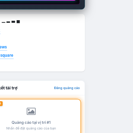
g ▁ ▂ ▃ ▄
t
news
esquare
ết tài trợ
Đăng quảng cáo
1
Quảng cáo tại vị trí #1
Nhấn để đặt quảng cáo của bạn