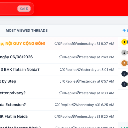
Ctrl K
MOST VIEWED THREADS
1
; NỘI QUY CỘNG ĐỒNG VLIKE.VN: HỆ THỐNG GIÁM SÁT TỰ ĐỘNG V
0
Replies
Wednesday a31 6:07 AM
2
t ngày 06/08/2026
0
Replies
Yesterday at 2:43 PM
3
 3 BHK flats in Noida?
0
Replies
Yesterday at 8:01 AM
4
p by Step
0
Replies
Yesterday at 6:57 AM
5
etter privacy?
0
Replies
Yesterday at 6:30 AM
ida Extension?
0
Replies
Wednesday a31 6:25 AM
K Flat in Noida
0
Replies
Wednesday a31 6:20 AM