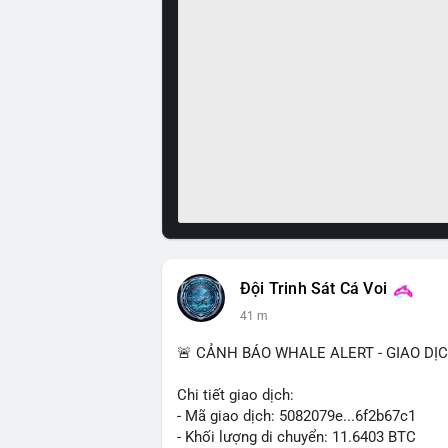
Đội Trinh Sát Cá Voi
41 m
🚨 CẢNH BÁO WHALE ALERT - GIAO DỊ
Chi tiết giao dịch:
- Mã giao dịch: 5082079e...6f2b67c1
- Khối lượng di chuyển: 11.6403 BTC