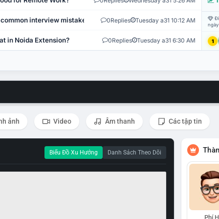
 Good for Remote Work?
0
Replies
Wednesday a31 5:26 AM
T
Đi
 common interview mistakes?
0
Replies
Tuesday a31 10:12 AM
ngày
at in Noida Extension?
0
Replies
Tuesday a31 6:30 AM
1
nh ảnh
Video
Âm thanh
Các tập tin
Thàn
Biểu Đồ Xu Hướng
Danh Sách Theo Dõi
Phí 