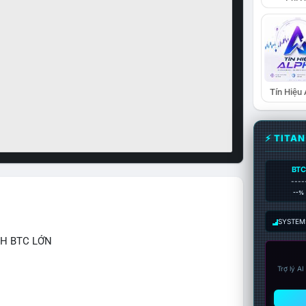
Tín Hiệu
⚡ TITA
BTC
----
--%
SYSTEM:
CH BTC LỚN
Trợ lý A