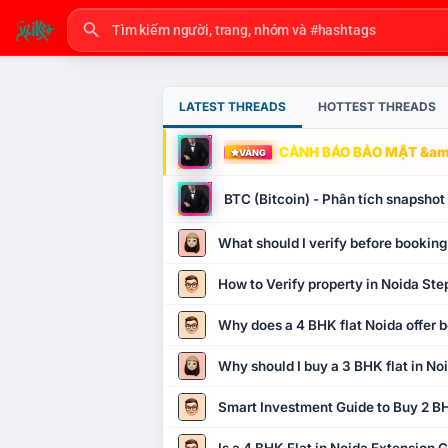
LATEST THREADS
HOTTEST THREADS
CẢNH BÁO BẢO MẬT &amp
VÀNG
BTC (Bitcoin) - Phân tích snapsho
What should I verify before booking
How to Verify property in Noida Ste
Why does a 4 BHK flat Noida offer b
Why should I buy a 3 BHK flat in No
Smart Investment Guide to Buy 2 BH