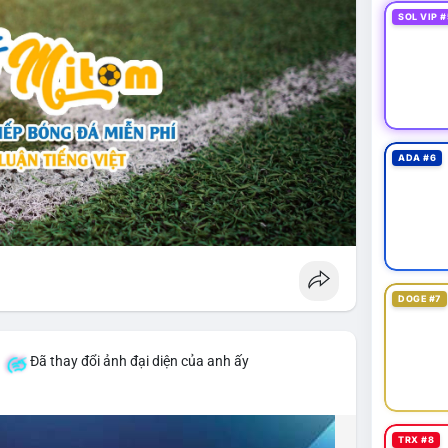
SOL VIP #
ADA #6
DOGE #7
á
Đã thay đổi ảnh đại diện của anh ấy
TRX #8