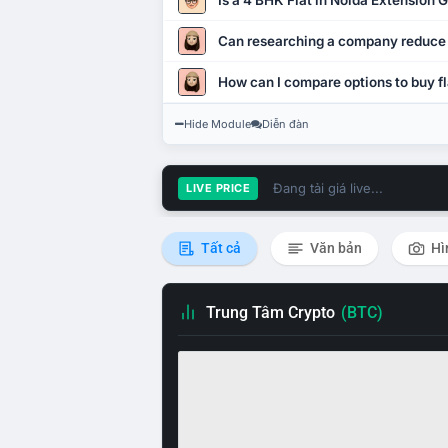
Is a 4 BHK Flat in Noida Extension
Can researching a company reduce
How can I compare options to buy fl
Hide Module
Diễn đàn
Đang tải giá live...
LIVE PRICE
Tất cả
Văn bản
Hì
Trung Tâm Crypto
(BTC)