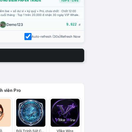
ỔNG ĐIỂM PAPER TRADE
TOP 5 · LIVE
ểm live = số dư ví + ký quỹ + PnL chưa chốt · Chốt 12:00
 cuối tháng · Top 1 trên 20.000 đ nhận 30 ngày VIP Whale.
Demo123
9.922
đ
Auto-refresh (30s)
Refresh Now
h viên Pro
Hồ
Đội Trinh Sát Cá Voi
Vlike Wire