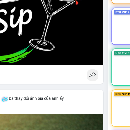
ETH VIP #
USDT VIP
BNB VIP 
á
Đã thay đổi ảnh bìa của anh ấy