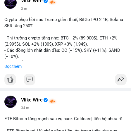
Vlike Wire
3 m
Crypto phục hồi sau Trump giảm thuế, BitGo IPO 2.1B, Solana
SKR tăng 250%
- Thị trường crypto tăng nhẹ: BTC +2% (89.900$), ETH +2%
(2.995$), SOL +2% (130$), XRP +3% (1.94$).
- Các đồng lớn nhất dẫn đầu: CC (+15%), SKY (+11%), SAND
(+10%).
- Gần 1 B$ liquidations khi Bitcoin phục hồi sau tín hiệu Trump
Đọc thêm
hủy bỏ lệnh thuế EU.
- Vitalik Buterin đề xuất staking DVT để tăng cường bảo mật
và phân quyền Ethereum.
- BitGo công bố IPO 18$/cổ phiếu, định giá 2.1 B$.
- Thượng viện Mỹ tiến hành dự thảo Clarity Act, mặc dù chưa
có sự đồng thuận hai đảng.
Vlike Wire
- Newrez xem xét Bitcoin và Ethereum trong việc xác định đủ
34 m
điều kiện vay mua nhà, áp dụng giá trị giảm để bù đắp biến
động.
ETF Bitcoin tăng mạnh sau vụ hack Coldcard, liên hệ chưa rõ
- Cơ quan quản lý Hồng Kông bắt đầu cấp giấy phép stablecoin
theo khung mới nghiêm ngặt.