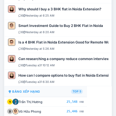
Why should I buy a 3 BHK flat in Noida Extension?
0
Yesterday at 6:25 AM
Smart Investment Guide to Buy 2 BHK Flat in Noida
0
Yesterday at 6:20 AM
Is a 4 BHK Flat in Noida Extension Good for Remote Work?
0
Yesterday at 5:26 AM
Can researching a company reduce common interview mi
0
Tuesday a31 10:12 AM
How can I compare options to buy flat in Noida Extension?
0
Tuesday a31 6:30 AM
BẢNG XẾP HẠNG
TOP 5
Trần Thị Hương
25,548
1
VNĐ
Võ Hữu Phong
25,446
2
VNĐ