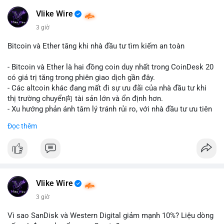
#realestate
#saudiarabia
#blockchain
Vlike Wire
$usdt
3 giờ
#vlikevn
#titanbot
Bitcoin và Ether tăng khi nhà đầu tư tìm kiếm an toàn
📰 Nguồn: CoinDesk
- Bitcoin và Ether là hai đồng coin duy nhất trong CoinDesk 20
có giá trị tăng trong phiên giao dịch gần đây.
- Các altcoin khác đang mất đi sự ưu đãi của nhà đầu tư khi
thị trường chuyển向 tài sản lớn và ổn định hơn.
- Xu hướng phản ánh tâm lý tránh rủi ro, với nhà đầu tư ưu tiên
các token có vốn hóa thị trường lớn nhất.
Đọc thêm
$btc
#btc
$eth
#eth
#vlikevn
#titanbot
📰 Nguồn: CoinDesk
Vlike Wire
3 giờ
Vì sao SanDisk và Western Digital giảm mạnh 10%? Liệu dòng