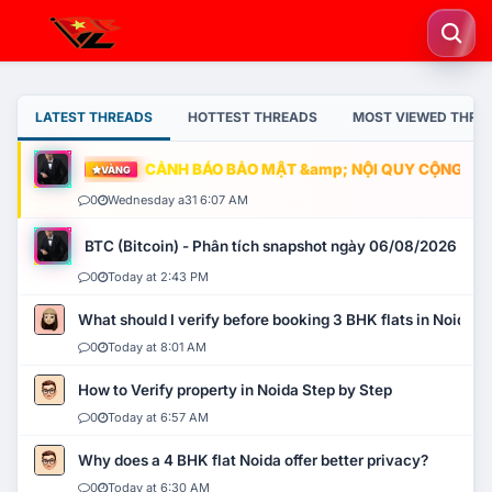
LATEST THREADS
HOTTEST THREADS
MOST VIEWED THRE
CẢNH BÁO BẢO MẬT &amp; NỘI QUY CỘNG ĐỒNG
VÀNG
0
Wednesday a31 6:07 AM
BTC (Bitcoin) - Phân tích snapshot ngày 06/08/2026
0
Today at 2:43 PM
What should I verify before booking 3 BHK flats in Noida?
0
Today at 8:01 AM
How to Verify property in Noida Step by Step
0
Today at 6:57 AM
Why does a 4 BHK flat Noida offer better privacy?
0
Today at 6:30 AM