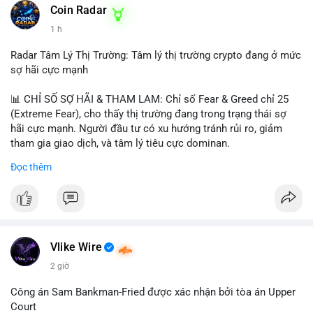
khoản mỏng.
Coin Radar
📰 Nguồn: CoinDesk
1 h
#25dot8btc
#dichuyen1_66trieuusd
#khangcu64556
#whalebtc
#theodoidongtien
Radar Tâm Lý Thị Trường: Tâm lý thị trường crypto đang ở mức
sợ hãi cực mạnh
📊 CHỈ SỐ SỢ HÃI & THAM LAM: Chỉ số Fear & Greed chỉ 25
(Extreme Fear), cho thấy thị trường đang trong trạng thái sợ
hãi cực mạnh. Người đầu tư có xu hướng tránh rủi ro, giảm
tham gia giao dịch, và tâm lý tiêu cực dominan.
Đọc thêm
📈 XU HƯỚNG TÌM KIẾM & THẢO LUẬN: Coin được tìm kiếm
nhiều nhất trên CoinGecko là Cash Cat (CASHCAT), Bitcoin
(BTC), Sui (SUI), Pudgy Penguins (PENGU). Trên Google Trends
Việt Nam, từ khóa như 'con riêng', 'phạm nhật minh anh' và 'tô
lâm' được nhắc đến nhiều, có thể phản ánh sự quan tâm đến
các chủ đề không liên quan trực tiếp đến crypto.
Vlike Wire
2 giờ
💬 DÒNG CHẢY TIN TỨC & TRUYỀN THÔNG: Các bài đăng
trên Binance Square tập trung vào chiến lược trading, lệnh kẹp,
Công án Sam Bankman-Fried được xác nhận bởi tòa án Upper
và cập nhật về sự kiện như 'Lãi lỗ chưa ghi nhận'. Trên
Court