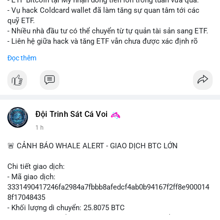
- ETF Bitcoin tại Mỹ nhận dòng tiền lớn trong tuần vừa qua.
- Tòa án Nga công nhận crypto là tài sản pháp lý, thiết lập tiền
- Vụ hack Coldcard wallet đã làm tăng sự quan tâm tới các
lệ cho các vụ án hình sự và dân sự.
quỹ ETF.
- Trump hy vọng ký luật cơ cấu thị trường crypto sớm, dù vẫn
- Nhiều nhà đầu tư có thể chuyển từ tự quản tài sản sang ETF.
còn rào cản pháp lý.
- Liên hệ giữa hack và tăng ETF vẫn chưa được xác định rõ
- Saga’s EVM blockchain ngừng hoạt động sau vụ hack 7 M$,
ràng.
Đọc thêm
tiền trộm được chuyển sang Ethereum.
- Steak ’n Shake triển khai chương trình thưởng Bitcoin cho
#binancesquare
#cryptonews
#btc
#etf
nhân viên, cho phép nhận phần lương bằng BTC.
$btc
#binancesquare
#cryptonews
#btc
#eth
#sol
#xrp
#cc
#sky
#sand
#skr
#dvt
#vlikevn
#titanbot
Đội Trinh Sát Cá Voi
1 h
$btc $eth $sol $xrp $cc $sky $sand $skr $dvt
📰 Nguồn: Cointelegraph
🚨 CẢNH BÁO WHALE ALERT - GIAO DỊCH BTC LỚN
#vlikevn
#titanbot
Chi tiết giao dịch:
📰 Nguồn: Decrypt
- Mã giao dịch:
3331490417246fa2984a7fbbb8afedcf4ab0b94167f2ff8e900014
8f17048435
- Khối lượng di chuyển: 25.8075 BTC
- Giá trị ước tính: $1,666,026.81 USD (theo thị giá $64,556.01