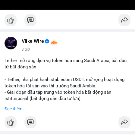
Vlike Wire
3 giờ
Tether mở rộng dịch vụ token hóa sang Saudi Arabia, bắt đầu
từ bất động sản
- Tether, nhà phát hành stablecoin USDT, mở rộng hoạt động
token hóa tài sản vào thị trường Saudi Arabia.
- Giai đoạn đầu tập trung vào token hóa bất động sản
istituционаl (bất động sản đầu tư lớn).
- Kế hoạch mở rộng sang các lớp tài sản khác trong tương lai.
Đọc thêm
- Bước đi này nhằm tăng khả năng truy cập và thanh khoản cho
tài sản truyền thống qua blockchain.
#binancesquare
#cryptonews
#usdt
#tether
#tokenization