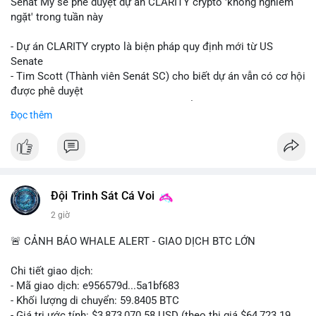
Senát Mỹ sẽ phê duyệt dự án CLARITY crypto 'không nghiêm
ngặt' trong tuần này
- Dự án CLARITY crypto là biện pháp quy định mới từ US
Senate
- Tim Scott (Thành viên Senát SC) cho biết dự án vẫn có cơ hội
được phê duyệt
- Bài toán chính là thời gian hạn chế để đưa dự án vào lịch
Đọc thêm
trình
- Có thể ảnh hưởng đến môi trường quy định crypto tại Mỹ
$btc $eth
#vlikevn
#titanbot
Đội Trinh Sát Cá Voi
2 giờ
📰 Nguồn: Cointelegraph
🚨 CẢNH BÁO WHALE ALERT - GIAO DỊCH BTC LỚN
Chi tiết giao dịch:
- Mã giao dịch: e956579d...5a1bf683
- Khối lượng di chuyển: 59.8405 BTC
- Giá trị ước tính: $3,873,070.58 USD (theo thị giá $64,723.19