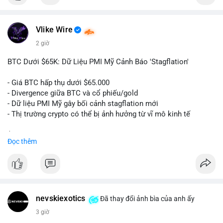
$btc
Vlike Wire
#vlikevn
#titanbot
2 giờ
📰 Nguồn: Cointelegraph
BTC Dưới $65K: Dữ Liệu PMI Mỹ Cảnh Báo 'Stagflation'
- Giá BTC hấp thụ dưới $65.000
- Divergence giữa BTC và cổ phiếu/gold
- Dữ liệu PMI Mỹ gây bối cảnh stagflation mới
- Thị trường crypto có thể bị ảnh hưởng từ vĩ mô kinh tế
$btc
#btc
Đọc thêm
#vlikevn
#titanbot
📰 Nguồn: Cointelegraph
nevskiexotics
Đã thay đổi ảnh bìa của anh ấy
3 giờ