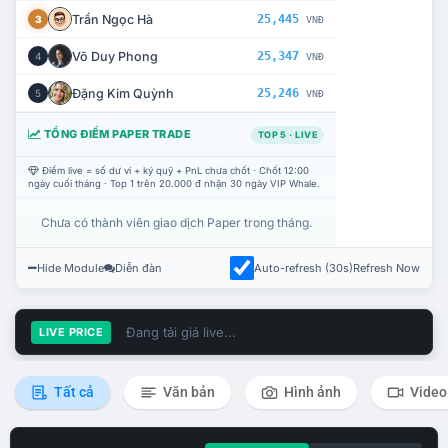
Trần Ngọc Hà
25,445
3
VNĐ
Võ Duy Phong
25,347
4
VNĐ
Đặng Kim Quỳnh
25,246
5
VNĐ
TỔNG ĐIỂM PAPER TRADE
TOP 5 · LIVE
Điểm live = số dư ví + ký quỹ + PnL chưa chốt · Chốt 12:00
ngày cuối tháng · Top 1 trên 20.000 đ nhận 30 ngày VIP Whale.
Chưa có thành viên giao dịch Paper trong tháng.
Hide Module
Diễn đàn
Auto-refresh (30s)
Refresh Now
Đang tải giá live...
LIVE PRICE
Tất cả
Văn bản
Hình ảnh
Video