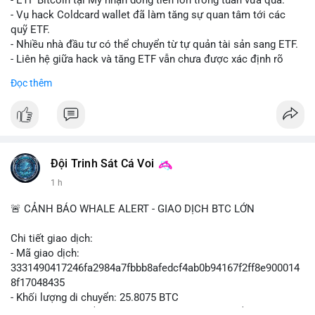
- ETF Bitcoin tại Mỹ nhận dòng tiền lớn trong tuần vừa qua.
- Tòa án Nga công nhận crypto là tài sản pháp lý, thiết lập tiền
- Vụ hack Coldcard wallet đã làm tăng sự quan tâm tới các
lệ cho các vụ án hình sự và dân sự.
quỹ ETF.
- Trump hy vọng ký luật cơ cấu thị trường crypto sớm, dù vẫn
- Nhiều nhà đầu tư có thể chuyển từ tự quản tài sản sang ETF.
còn rào cản pháp lý.
- Liên hệ giữa hack và tăng ETF vẫn chưa được xác định rõ
- Saga’s EVM blockchain ngừng hoạt động sau vụ hack 7 M$,
ràng.
Đọc thêm
tiền trộm được chuyển sang Ethereum.
- Steak ’n Shake triển khai chương trình thưởng Bitcoin cho
#binancesquare
#cryptonews
#btc
#etf
nhân viên, cho phép nhận phần lương bằng BTC.
$btc
#binancesquare
#cryptonews
#btc
#eth
#sol
#xrp
#cc
#sky
#sand
#skr
#dvt
#vlikevn
#titanbot
Đội Trinh Sát Cá Voi
1 h
$btc $eth $sol $xrp $cc $sky $sand $skr $dvt
📰 Nguồn: Cointelegraph
🚨 CẢNH BÁO WHALE ALERT - GIAO DỊCH BTC LỚN
#vlikevn
#titanbot
Chi tiết giao dịch:
📰 Nguồn: Decrypt
- Mã giao dịch:
3331490417246fa2984a7fbbb8afedcf4ab0b94167f2ff8e900014
8f17048435
- Khối lượng di chuyển: 25.8075 BTC
- Giá trị ước tính: $1,666,026.81 USD (theo thị giá $64,556.01