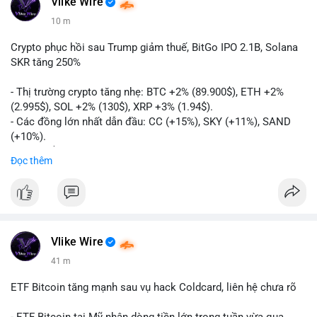
Vlike Wire
10 m
Crypto phục hồi sau Trump giảm thuế, BitGo IPO 2.1B, Solana
SKR tăng 250%
- Thị trường crypto tăng nhẹ: BTC +2% (89.900$), ETH +2%
(2.995$), SOL +2% (130$), XRP +3% (1.94$).
- Các đồng lớn nhất dẫn đầu: CC (+15%), SKY (+11%), SAND
(+10%).
- Gần 1 B$ liquidations khi Bitcoin phục hồi sau tín hiệu Trump
Đọc thêm
hủy bỏ lệnh thuế EU.
- Vitalik Buterin đề xuất staking DVT để tăng cường bảo mật
và phân quyền Ethereum.
- BitGo công bố IPO 18$/cổ phiếu, định giá 2.1 B$.
- Thượng viện Mỹ tiến hành dự thảo Clarity Act, mặc dù chưa
có sự đồng thuận hai đảng.
Vlike Wire
- Newrez xem xét Bitcoin và Ethereum trong việc xác định đủ
41 m
điều kiện vay mua nhà, áp dụng giá trị giảm để bù đắp biến
động.
ETF Bitcoin tăng mạnh sau vụ hack Coldcard, liên hệ chưa rõ
- Cơ quan quản lý Hồng Kông bắt đầu cấp giấy phép stablecoin
theo khung mới nghiêm ngặt.