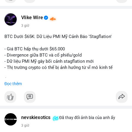
$btc
Vlike Wire
#vlikevn
#titanbot
3 giờ
📰 Nguồn: Cointelegraph
BTC Dưới $65K: Dữ Liệu PMI Mỹ Cảnh Báo 'Stagflation'
- Giá BTC hấp thụ dưới $65.000
- Divergence giữa BTC và cổ phiếu/gold
- Dữ liệu PMI Mỹ gây bối cảnh stagflation mới
- Thị trường crypto có thể bị ảnh hưởng từ vĩ mô kinh tế
$btc
#btc
Đọc thêm
#vlikevn
#titanbot
📰 Nguồn: Cointelegraph
nevskiexotics
Đã thay đổi ảnh bìa của anh ấy
3 giờ