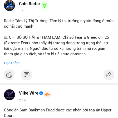
khoản mỏng.
Coin Radar
📰 Nguồn: CoinDesk
1 h
#25dot8btc
#dichuyen1_66trieuusd
#khangcu64556
#whalebtc
#theodoidongtien
Radar Tâm Lý Thị Trường: Tâm lý thị trường crypto đang ở mức
sợ hãi cực mạnh
📊 CHỈ SỐ SỢ HÃI & THAM LAM: Chỉ số Fear & Greed chỉ 25
(Extreme Fear), cho thấy thị trường đang trong trạng thái sợ
hãi cực mạnh. Người đầu tư có xu hướng tránh rủi ro, giảm
tham gia giao dịch, và tâm lý tiêu cực dominan.
Đọc thêm
📈 XU HƯỚNG TÌM KIẾM & THẢO LUẬN: Coin được tìm kiếm
nhiều nhất trên CoinGecko là Cash Cat (CASHCAT), Bitcoin
(BTC), Sui (SUI), Pudgy Penguins (PENGU). Trên Google Trends
Việt Nam, từ khóa như 'con riêng', 'phạm nhật minh anh' và 'tô
lâm' được nhắc đến nhiều, có thể phản ánh sự quan tâm đến
các chủ đề không liên quan trực tiếp đến crypto.
Vlike Wire
2 giờ
💬 DÒNG CHẢY TIN TỨC & TRUYỀN THÔNG: Các bài đăng
trên Binance Square tập trung vào chiến lược trading, lệnh kẹp,
Công án Sam Bankman-Fried được xác nhận bởi tòa án Upper
và cập nhật về sự kiện như 'Lãi lỗ chưa ghi nhận'. Trên
Court