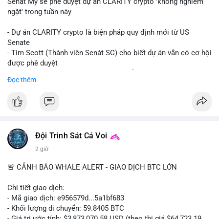
Senát Mỹ sẽ phê duyệt dự án CLARITY crypto 'không nghiêm
ngặt' trong tuần này
- Dự án CLARITY crypto là biện pháp quy định mới từ US
Senate
- Tim Scott (Thành viên Senát SC) cho biết dự án vẫn có cơ hội
được phê duyệt
- Bài toán chính là thời gian hạn chế để đưa dự án vào lịch
Đọc thêm
trình
- Có thể ảnh hưởng đến môi trường quy định crypto tại Mỹ
$btc $eth
#vlikevn
#titanbot
Đội Trinh Sát Cá Voi
2 giờ
📰 Nguồn: Cointelegraph
🚨 CẢNH BÁO WHALE ALERT - GIAO DỊCH BTC LỚN
Chi tiết giao dịch:
- Mã giao dịch: e956579d...5a1bf683
- Khối lượng di chuyển: 59.8405 BTC
- Giá trị ước tính: $3,873,070.58 USD (theo thị giá $64,723.19