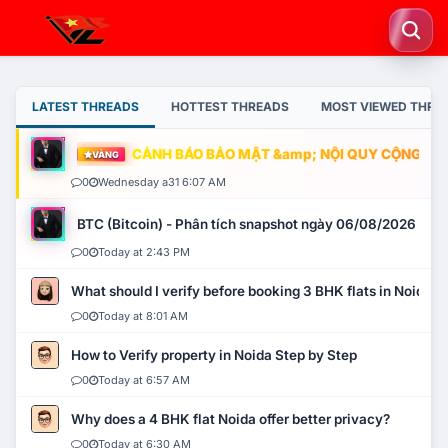
LATEST THREADS
HOTTEST THREADS
MOST VIEWED THRE
CẢNH BÁO BẢO MẬT &amp; NỘI QUY CỘNG ĐỒNG
VÀNG
0
Wednesday a31 6:07 AM
BTC (Bitcoin) - Phân tích snapshot ngày 06/08/2026
0
Today at 2:43 PM
What should I verify before booking 3 BHK flats in Noida?
0
Today at 8:01 AM
How to Verify property in Noida Step by Step
0
Today at 6:57 AM
Why does a 4 BHK flat Noida offer better privacy?
0
Today at 6:30 AM