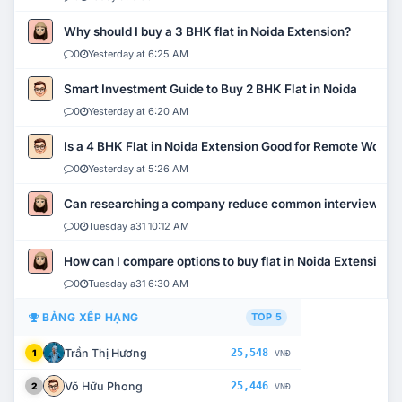
Why should I buy a 3 BHK flat in Noida Extension?
0
Yesterday at 6:25 AM
Smart Investment Guide to Buy 2 BHK Flat in Noida
0
Yesterday at 6:20 AM
Is a 4 BHK Flat in Noida Extension Good for Remote Work?
0
Yesterday at 5:26 AM
Can researching a company reduce common interview mi
0
Tuesday a31 10:12 AM
How can I compare options to buy flat in Noida Extension?
0
Tuesday a31 6:30 AM
BẢNG XẾP HẠNG
TOP 5
Trần Thị Hương
25,548
1
VNĐ
Võ Hữu Phong
25,446
2
VNĐ