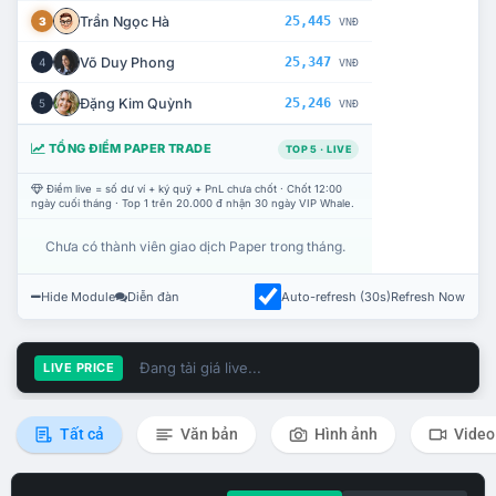
Trần Ngọc Hà
25,445
3
VNĐ
Võ Duy Phong
25,347
4
VNĐ
Đặng Kim Quỳnh
25,246
5
VNĐ
TỔNG ĐIỂM PAPER TRADE
TOP 5 · LIVE
Điểm live = số dư ví + ký quỹ + PnL chưa chốt · Chốt 12:00
ngày cuối tháng · Top 1 trên 20.000 đ nhận 30 ngày VIP Whale.
Chưa có thành viên giao dịch Paper trong tháng.
Hide Module
Diễn đàn
Auto-refresh (30s)
Refresh Now
Đang tải giá live...
LIVE PRICE
Tất cả
Văn bản
Hình ảnh
Video