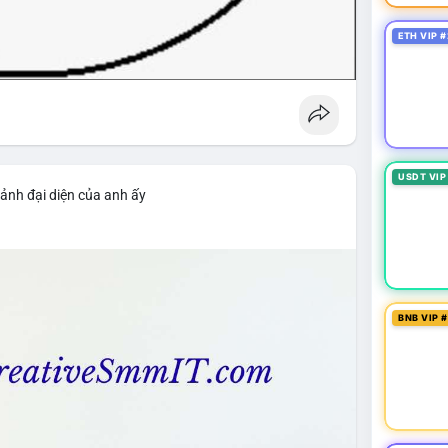
ETH VIP #
USDT VIP
ảnh đại diện của anh ấy
BNB VIP 