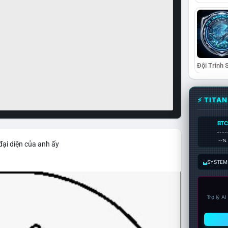
⚡ TITA
BTC
----
--%
đại diện của anh ấy
SYSTEM:
Trợ lý A