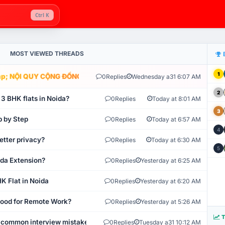
Ctrl K
MOST VIEWED THREADS
1
; NỘI QUY CỘNG ĐỒNG VLIKE.VN: HỆ THỐNG GIÁM SÁT TỰ ĐỘNG V
0
Replies
Wednesday a31 6:07 AM
2
 3 BHK flats in Noida?
0
Replies
Today at 8:01 AM
3
p by Step
0
Replies
Today at 6:57 AM
4
etter privacy?
0
Replies
Today at 6:30 AM
5
ida Extension?
0
Replies
Yesterday at 6:25 AM
K Flat in Noida
0
Replies
Yesterday at 6:20 AM
 Good for Remote Work?
0
Replies
Yesterday at 5:26 AM
T
 common interview mistakes?
0
Replies
Tuesday a31 10:12 AM