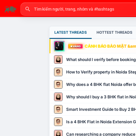
LATEST THREADS
HOTTEST THREADS
CẢNH BÁO BẢO MẬT &amp
VÀNG
What should I verify before booking
How to Verify property in Noida Ste
Why does a 4 BHK flat Noida offer b
Why should I buy a 3 BHK flat in No
Smart Investment Guide to Buy 2 BH
Is a 4 BHK Flat in Noida Extension
Can researching a company reduce