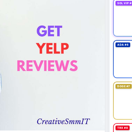
SOL VIP #
ADA #6
DOGE #7
TRX #8