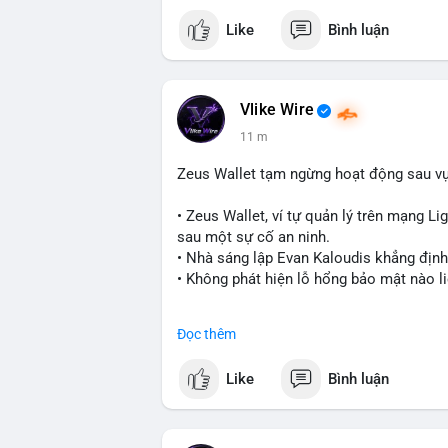
Like
Bình luận
Vlike Wire
11 m
Zeus Wallet tạm ngừng hoạt động sau v
• Zeus Wallet, ví tự quản lý trên mạng Li
sau một sự cố an ninh.
• Nhà sáng lập Evan Kaloudis khẳng định
• Không phát hiện lỗ hổng bảo mật nào l
#zeuswallet
#bitcoin
#lightningnetwork
Đọc thêm
$btc
#btc
Like
Bình luận
#vlikevn
#titanbot
📰 Nguồn: Cointelegraph