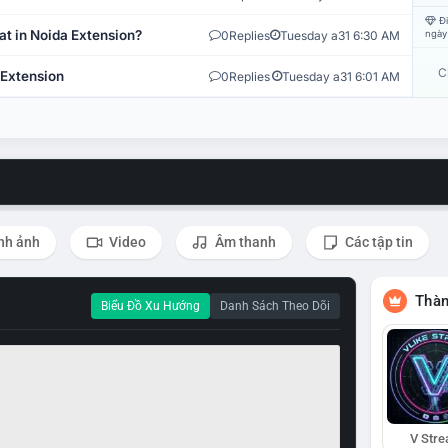
Đi
at in Noida Extension?
0
Replies
Tuesday a31 6:30 AM
ngày
C
 Extension
0
Replies
Tuesday a31 6:01 AM
nh ảnh
Video
Âm thanh
Các tập tin
Thàn
Biểu Đồ Xu Hướng
Danh Sách Theo Dõi
V Str