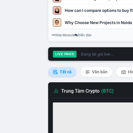
How can I compare options to buy fl
Why Choose New Projects in Noida
Hide Module
Diễn đàn
Đang tải giá live...
LIVE PRICE
Tất cả
Văn bản
Hì
Trung Tâm Crypto
(BTC)