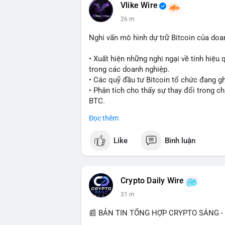
Vlike Wire
26 m
Nghi vấn mô hình dự trữ Bitcoin của do
• Xuất hiện những nghi ngại về tính hiệu 
trong các doanh nghiệp.
• Các quỹ đầu tư Bitcoin tổ chức đang g
• Phân tích cho thấy sự thay đổi trong c
BTC.
Đọc thêm
#bitcoin
#btc
#cryptonews
#binancesqu
Like
Bình luận
$btc
#vlikevn
#titanbot
Crypto Daily Wire
📰 Nguồn: Cointelegraph
31 m
📰 BẢN TIN TỔNG HỢP CRYPTO SÁNG - 