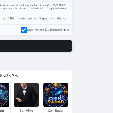
ểm live = số dư ví + ký quỹ + PnL chưa chốt · Chốt 12:00
 cuối tháng · Top 1 trên 20.000 đ nhận 30 ngày VIP Whale.
hưa có thành viên giao dịch Paper trong tháng.
Auto-refresh (30s)
Refresh Now
h viên Pro
eam
Sơn Vlike
Coin Radar