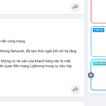
TON #9
ụ tấn công mạng
ghtning Network, đã tạm thời ngắt kết nối hạ tầng
 không có tài sản của khách hàng nào bị mất.
OPTIMUS 
iên quan đến mạng Lightning trong vụ việc này.
#cryptosecurity
#binancesquare