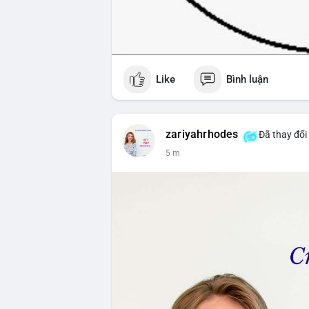
Like
Bình luận
zariyahrhodes
Đã thay đổi 
5 m