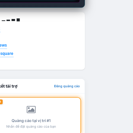
g ▁ ▂ ▃ ▄
t
news
esquare
ết tài trợ
Đăng quảng cáo
1
Quảng cáo tại vị trí #1
Nhấn để đặt quảng cáo của bạn