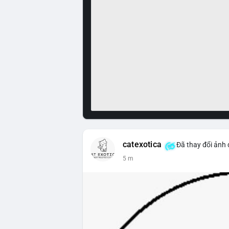
catexotica
Đã thay đổi ảnh 
5 m