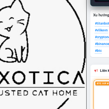
Xu hướn
#titanbo
#vlikevn
#crypto
#binanc
#btc
Liên k
BTC VIP #