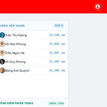
BẢNG XẾP HẠNG
TOP 5
Trần Thị Hương
25,548
VNĐ
À CHẾ TÀI XỬ LÝ VI PHẠM
Võ Hữu Phong
25,446
VNĐ
Trần Ngọc Hà
25,445
VNĐ
Võ Duy Phong
25,347
VNĐ
Đặng Kim Quỳnh
25,246
VNĐ
ỔNG ĐIỂM PAPER TRADE
TOP 5 · LIVE