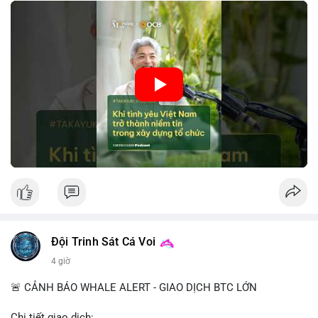
tin này giúp giảm rủi ro thị trường, cải thiện chi phí vốn và thúc
đẩy sự phát triển bền vững của ngành công nghệ tài chính. Các
nhà quản lý cần khai thác tinh thần này để xây dựng chiến lược
phát triển bền vững và thu hút vốn đầu tư.
🎥 Xem video trực tiếp tại:
Nguồn: VIETSUCCESS
Đội Trinh Sát Cá Voi
4 giờ
🚨 CẢNH BÁO WHALE ALERT - GIAO DỊCH BTC LỚN
Chi tiết giao dịch: