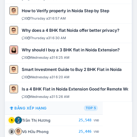
How to Verify property in Noida Step by Step
0
Thursday a31 6:57 AM
Why does a 4 BHK flat Noida offer better privacy?
0
Thursday a31 6:30 AM
Why should I buy a 3 BHK flat in Noida Extension?
0
Wednesday a31 6:25 AM
Smart Investment Guide to Buy 2 BHK Flat in Noida
0
Wednesday a31 6:20 AM
Is a 4 BHK Flat in Noida Extension Good for Remote Work?
0
Wednesday a31 5:26 AM
BẢNG XẾP HẠNG
TOP 5
Trần Thị Hương
25,548
1
VNĐ
Võ Hữu Phong
25,446
2
VNĐ