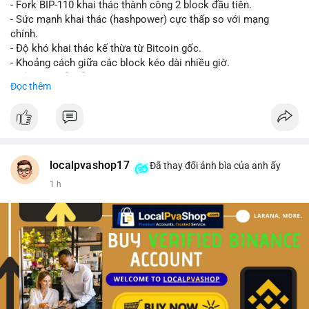
- Fork BIP-110 khai thác thành công 2 block đầu tiên.
- Sức mạnh khai thác (hashpower) cực thấp so với mạng
chính.
- Độ khó khai thác kế thừa từ Bitcoin gốc.
- Khoảng cách giữa các block kéo dài nhiều giờ.
- Cả hai chuỗi vẫn chấp nhận cùng một giao dịch.
Đọc thêm
#bitcoin
#btc
#cryptonews
#blockchain
#bip110
$btc
#vlikevn
#titanbot
localpvashop17
Đã thay đổi ảnh bìa của anh ấy
1 h
📰 Nguồn: CoinDesk