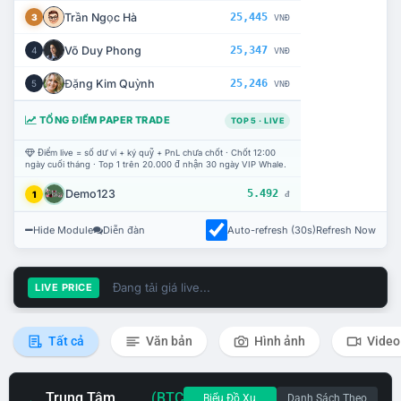
Trần Ngọc Hà
25,445
3
VNĐ
Võ Duy Phong
25,347
4
VNĐ
Đặng Kim Quỳnh
25,246
5
VNĐ
TỔNG ĐIỂM PAPER TRADE
TOP 5 · LIVE
Điểm live = số dư ví + ký quỹ + PnL chưa chốt · Chốt 12:00
ngày cuối tháng · Top 1 trên 20.000 đ nhận 30 ngày VIP Whale.
Demo123
5.492
1
đ
Hide Module
Diễn đàn
Auto-refresh (30s)
Refresh Now
Đang tải giá live...
LIVE PRICE
Tất cả
Văn bản
Hình ảnh
Video
Trung Tâm
(BTC
Biểu Đồ Xu
Danh Sách Theo