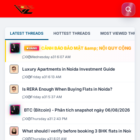
LATEST THREADS
HOTTEST THREADS
MOST VIEWED THRE
CẢNH BÁO BẢO MẬT &amp; NỘI QUY CỘNG ĐỒN
VÀNG
0
Wednesday a31 6:07 AM
Luxury Apartments in Noida Investment Guide
0
Friday a31 6:13 AM
Is RERA Enough When Buying Flats in Noida?
0
Friday a31 5:37 AM
BTC (Bitcoin) - Phân tích snapshot ngày 06/08/2026
0
Thursday a31 2:43 PM
What should I verify before booking 3 BHK flats in Noida?
0
Thursday a31 8:01 AM