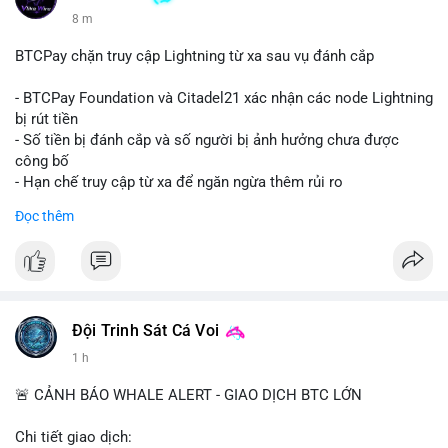
8 m
BTCPay chặn truy cập Lightning từ xa sau vụ đánh cắp
- BTCPay Foundation và Citadel21 xác nhận các node Lightning
bị rút tiền
- Số tiền bị đánh cắp và số người bị ảnh hưởng chưa được
công bố
- Hạn chế truy cập từ xa để ngăn ngừa thêm rủi ro
Đọc thêm
#binancesquare
#cryptonews
#btcpay
#lightningnetwork
#btc
$btc
#vlikevn
#titanbot
Đội Trinh Sát Cá Voi
📰 Nguồn: Cointelegraph
1 h
🚨 CẢNH BÁO WHALE ALERT - GIAO DỊCH BTC LỚN
Chi tiết giao dịch: