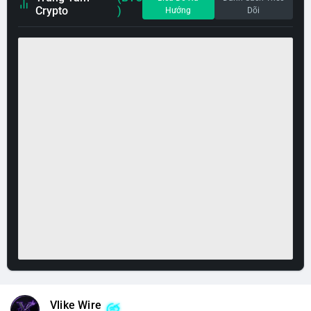
Crypto
)
Hướng
Dõi
Vlike Wire