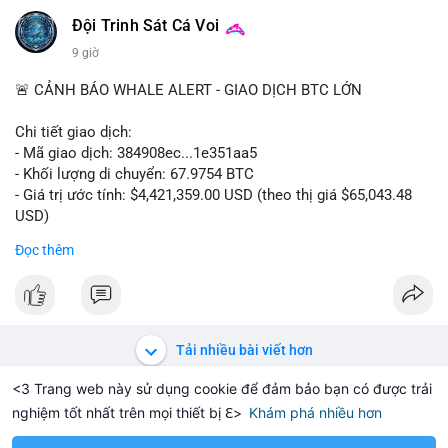
📰 Nguồn: Cointelegraph
Đội Trinh Sát Cá Voi
9 giờ
🚨 CẢNH BÁO WHALE ALERT - GIAO DỊCH BTC LỚN
Chi tiết giao dịch:
- Mã giao dịch: 384908ec...1e351aa5
- Khối lượng di chuyển: 67.9754 BTC
- Giá trị ước tính: $4,421,359.00 USD (theo thị giá $65,043.48
USD)
- Thời gian: 21:19:29 2026-08-08 UTC
Đọc thêm
Nhận định phân tích:
Khối lượng 67.97 BTC trị giá hơn 4.4 triệu USD được di chuyển
trong một giao dịch duy nhất trên mempool. Quy mô này nằm
ở mức trung bình của cá voi, không quá lớn để gây sốc nhưng
Tải nhiều bài viết hơn
đủ tạo biến động cục bộ. Nếu giao dịch hướng đến ví sàn tập
trung, khả năng cao là động thái chuẩn bị thanh khoản cho
<3 Trang web này sử dụng cookie để đảm bảo bạn có được trải
lệnh bán, tạo áp lực giảm giá ngắn hạn. Ngược lại, nếu dòng
nghiệm tốt nhất trên mọi thiết bị ℇ>
Khám phá nhiều hơn
Solana
BNB
$1,915.16
$76.03
H
-0.10%
SOL
+1.96%
BN
tiền đổ vào ví lạnh hoặc ví mới không hoạt động, đây là tín
hiệu tích lũy dài hạn của tổ chức. Cần theo dõi địa chỉ đích