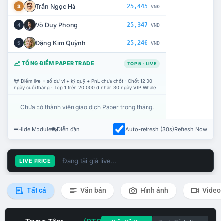
Trần Ngọc Hà
25,445
3
VNĐ
Võ Duy Phong
25,347
4
VNĐ
Đặng Kim Quỳnh
25,246
5
VNĐ
TỔNG ĐIỂM PAPER TRADE
TOP 5 · LIVE
Điểm live = số dư ví + ký quỹ + PnL chưa chốt · Chốt 12:00
ngày cuối tháng · Top 1 trên 20.000 đ nhận 30 ngày VIP Whale.
Chưa có thành viên giao dịch Paper trong tháng.
Hide Module
Diễn đàn
Auto-refresh (30s)
Refresh Now
Đang tải giá live...
LIVE PRICE
Tất cả
Văn bản
Hình ảnh
Video