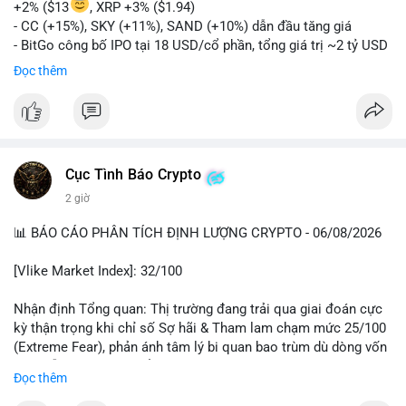
+2% ($13
, XRP +3% ($1.94)
- CC (+15%), SKY (+11%), SAND (+10%) dẫn đầu tăng giá
- BitGo công bố IPO tại 18 USD/cổ phần, tổng giá trị ~2 tỷ USD
- Vitalik Buterin đề xuất DVT staking bản địa để tăng cường
Đọc thêm
bảo mật và phi tập trung Ethereum
- Hong Kong phát hành giấy phép stablecoin mới với yêu cầu
tuân thủ nghiêm ngặt
- Nga xác định crypto là tài sản hợp pháp, tạo tiền lệ pháp lý
- Trump hy vọng ký vào luật cấu trúc thị trường crypto sớm
Cục Tình Báo Crypto
nonostante sự bất đồng trong Quốc hội
- Saga’s EVM blockchain ngừng hoạt động sau cuộc tấn công
2 giờ
7 triệu USD
📊 BÁO CÁO PHÂN TÍCH ĐỊNH LƯỢNG CRYPTO - 06/08/2026
- Steak ’n Shake cho phép nhân viên nhận lương một phần dưới
dạng Bitcoin
[Vlike Market Index]: 32/100
#binancesquare
#cryptonews
#btc
#eth
#sol
#xrp
#bitgo
#vitalikbuterin
#stablecoin
#hongkong
#russia
#trump
#saga
Nhận định Tổng quan: Thị trường đang trải qua giai đoán cực
#steaknshake
kỳ thận trọng khi chỉ số Sợ hãi & Tham lam chạm mức 25/100
(Extreme Fear), phản ánh tâm lý bi quan bao trùm dù dòng vốn
$btc $eth $sol $xrp $cc
#cc
$sky
#sky
$sand
#sand
DeFi vẫn cho thấy sự ổn định tương đối.
Đọc thêm
#vlikevn
#titanbot
Phân tích Dòng tiền DeFi (DefiLlama): Tổng TVL DeFi đạt