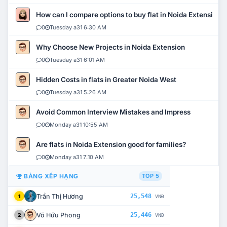
How can I compare options to buy flat in Noida Extension?
0
Tuesday a31 6:30 AM
Why Choose New Projects in Noida Extension
0
Tuesday a31 6:01 AM
Hidden Costs in flats in Greater Noida West
0
Tuesday a31 5:26 AM
Avoid Common Interview Mistakes and Impress
0
Monday a31 10:55 AM
Are flats in Noida Extension good for families?
0
Monday a31 7:10 AM
BẢNG XẾP HẠNG
TOP 5
Trần Thị Hương
25,548
1
VNĐ
Võ Hữu Phong
25,446
2
VNĐ