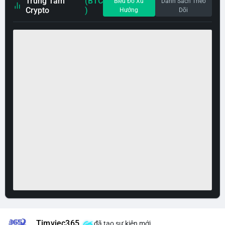
Trung Tâm
(BTC
Biểu Đồ Xu
Danh Sách Theo
Crypto
)
Hướng
Dõi
Timviec365
đã tạo sự kiện mới