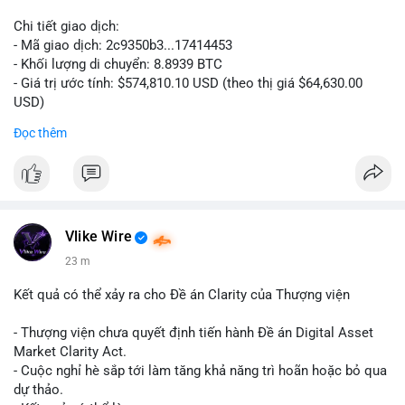
Chi tiết giao dịch:
- Mã giao dịch: 2c9350b3...17414453
- Khối lượng di chuyển: 8.8939 BTC
- Giá trị ước tính: $574,810.10 USD (theo thị giá $64,630.00
USD)
- Thời gian: 04:19:58 2026-08-06 UTC
Đọc thêm
Nhận định phân tích: Khối lượng 8.8939 BTC trị giá hơn nửa
triệu USD được di chuyển trong một giao dịch duy nhất cho
thấy dấu hiệu của một tổ chức hoặc cá nhân sở hữu lượng tài
sản lớn đang tái cơ cấu danh mục. Với mức giá hiện tại, hành
động này nghiêng về khả năng chuyển đến ví lạnh để tích trữ
Vlike Wire
dài hạn hơn là bán tháo, bởi nếu muốn thanh khoản ngay, cá
23 m
voi thường chia nhỏ giao dịch để tránh trượt giá. Tuy nhiên,
một phần nhỏ khối lượng này vẫn có thể được dùng để đặt
Kết quả có thể xảy ra cho Đề án Clarity của Thượng viện
lệnh trên sàn, tạo áp lực tâm lý ngắn hạn lên thị trường.
- Thượng viện chưa quyết định tiến hành Đề án Digital Asset
Lời khuyên: Nhà đầu tư nhỏ lẻ nên theo dõi thêm các giao dịch
Market Clarity Act.
tiếp theo từ cùng một địa chỉ nguồn để xác định rõ xu hướng.
- Cuộc nghỉ hè sắp tới làm tăng khả năng trì hoãn hoặc bỏ qua
Không nên hành động vội vàng dựa trên một giao dịch đơn lẻ,
dự thảo.