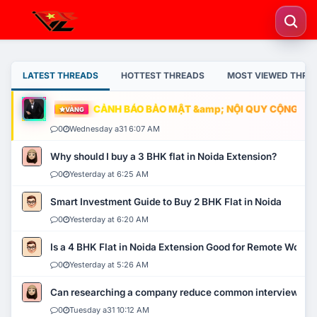
LATEST THREADS
HOTTEST THREADS
MOST VIEWED THRE
CẢNH BÁO BẢO MẬT &amp; NỘI QUY CỘNG ĐỒNG
VÀNG
0
Wednesday a31 6:07 AM
Why should I buy a 3 BHK flat in Noida Extension?
0
Yesterday at 6:25 AM
Smart Investment Guide to Buy 2 BHK Flat in Noida
0
Yesterday at 6:20 AM
Is a 4 BHK Flat in Noida Extension Good for Remote Work?
0
Yesterday at 5:26 AM
Can researching a company reduce common interview mi
0
Tuesday a31 10:12 AM