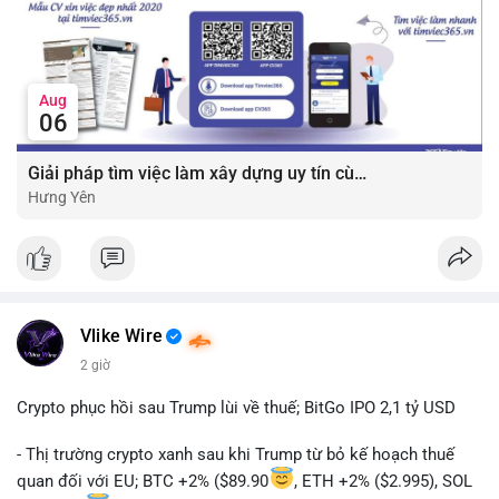
Aug
06
Giải pháp tìm việc làm xây dựng uy tín cùng mức lương thưởng hấp dẫn ?️
Hưng Yên
Vlike Wire
2 giờ
Crypto phục hồi sau Trump lùi về thuế; BitGo IPO 2,1 tỷ USD
- Thị trường crypto xanh sau khi Trump từ bỏ kế hoạch thuế
quan đối với EU; BTC +2% ($89.90
, ETH +2% ($2.995), SOL