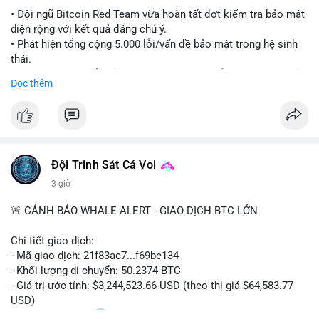
#ethereuml2
• Đội ngũ Bitcoin Red Team vừa hoàn tất đợt kiểm tra bảo mật
diện rộng với kết quả đáng chú ý.
• Phát hiện tổng cộng 5.000 lỗi/vấn đề bảo mật trong hệ sinh
thái.
• Các nhà phát triển cảnh báo về tình trạng hỗn loạn và các rủi
Đọc thêm
ro bảo mật đang bủa vây người dùng trong giai đoạn này.
#bitcoin
#cryptosecurity
#blockchain
#binancesquare
#btc
$btc
Đội Trinh Sát Cá Voi
#vlikevn
#titanbot
3 giờ
📰 Nguồn: Cointelegraph
🚨 CẢNH BÁO WHALE ALERT - GIAO DỊCH BTC LỚN
Chi tiết giao dịch:
- Mã giao dịch: 21f83ac7...f69be134
- Khối lượng di chuyển: 50.2374 BTC
- Giá trị ước tính: $3,244,523.66 USD (theo thị giá $64,583.77
USD)
- Thời gian: 01:20
1 2026-08-06 UTC