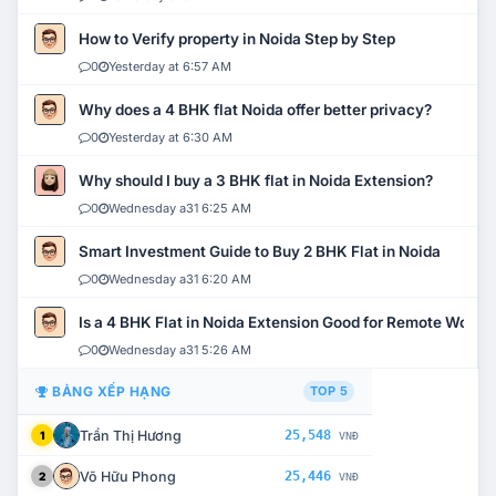
How to Verify property in Noida Step by Step
0
Yesterday at 6:57 AM
Why does a 4 BHK flat Noida offer better privacy?
0
Yesterday at 6:30 AM
Why should I buy a 3 BHK flat in Noida Extension?
0
Wednesday a31 6:25 AM
Smart Investment Guide to Buy 2 BHK Flat in Noida
0
Wednesday a31 6:20 AM
Is a 4 BHK Flat in Noida Extension Good for Remote Work?
0
Wednesday a31 5:26 AM
BẢNG XẾP HẠNG
TOP 5
Trần Thị Hương
25,548
1
VNĐ
Võ Hữu Phong
25,446
2
VNĐ