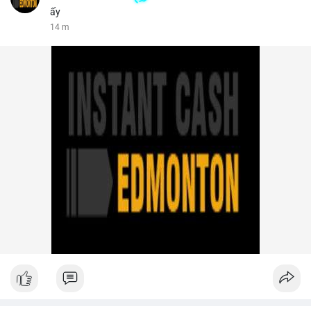
ấy
14 m