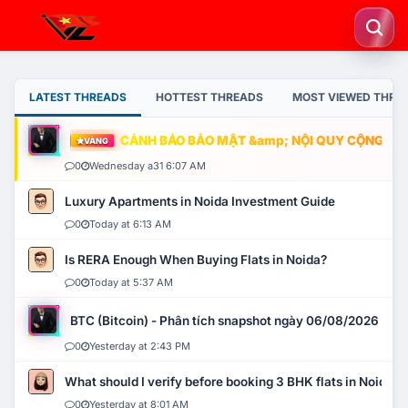
LATEST THREADS
HOTTEST THREADS
MOST VIEWED THRE
CẢNH BÁO BẢO MẬT &amp; NỘI QUY CỘNG ĐỒNG
VÀNG
0
Wednesday a31 6:07 AM
Luxury Apartments in Noida Investment Guide
0
Today at 6:13 AM
Is RERA Enough When Buying Flats in Noida?
0
Today at 5:37 AM
BTC (Bitcoin) - Phân tích snapshot ngày 06/08/2026
0
Yesterday at 2:43 PM
What should I verify before booking 3 BHK flats in Noida?
0
Yesterday at 8:01 AM