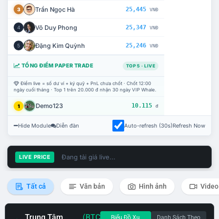
Trần Ngọc Hà
25,445
3
VNĐ
Võ Duy Phong
25,347
4
VNĐ
Đặng Kim Quỳnh
25,246
5
VNĐ
TỔNG ĐIỂM PAPER TRADE
TOP 5 · LIVE
Điểm live = số dư ví + ký quỹ + PnL chưa chốt · Chốt 12:00
ngày cuối tháng · Top 1 trên 20.000 đ nhận 30 ngày VIP Whale.
Demo123
10.115
1
đ
Hide Module
Diễn đàn
Auto-refresh (30s)
Refresh Now
Đang tải giá live...
LIVE PRICE
Tất cả
Văn bản
Hình ảnh
Video
Trung Tâm
(BTC
Biểu Đồ Xu
Danh Sách Theo