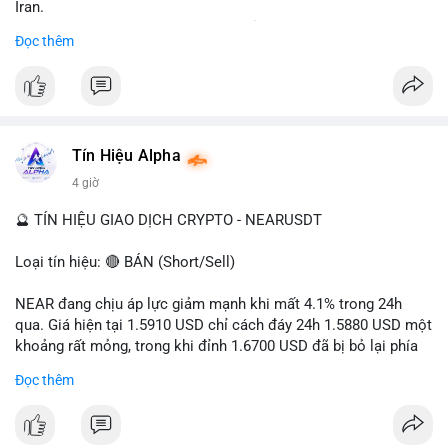
Iran.
- Các sàn bị cấm hoạt động, tài khoản bị khóa.
Đọc thêm
- Tác động: rủi ro cho thị trường crypto, tăng áp lực pháp lý.
#binancesquare
#cryptonews
#ofac
#ussanctions
#iran
$btc $eth
Tín Hiệu Alpha
#vlikevn
#titanbot
4 giờ
📰 Nguồn: Cointelegraph
🔮 TÍN HIỆU GIAO DỊCH CRYPTO - NEARUSDT
Loại tín hiệu: 🔴 BÁN (Short/Sell)
NEAR đang chịu áp lực giảm mạnh khi mất 4.1% trong 24h
qua. Giá hiện tại 1.5910 USD chỉ cách đáy 24h 1.5880 USD một
khoảng rất mỏng, trong khi đỉnh 1.6700 USD đã bị bỏ lại phía
sau. Biên độ dao động ngày đạt 4.9%, cho thấy phe bán đang
Đọc thêm
kiểm soát hoàn toàn. Khối lượng giao dịch 10.29 triệu NEAR
không đủ lớn để tạo lực đỡ, xác nhận xu hướng đi xuống đang
tiếp diễn.