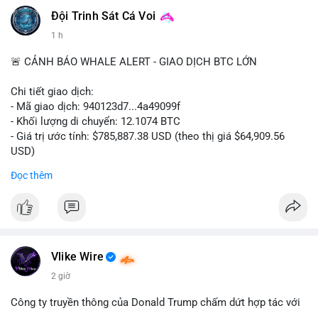
Đội Trinh Sát Cá Voi
1 h
🚨 CẢNH BÁO WHALE ALERT - GIAO DỊCH BTC LỚN
Chi tiết giao dịch:
- Mã giao dịch: 940123d7...4a49099f
- Khối lượng di chuyển: 12.1074 BTC
- Giá trị ước tính: $785,887.38 USD (theo thị giá $64,909.56
USD)
- Thời gian: 22:17:40 2026-08-07 UTC
Đọc thêm
Nhận định phân tích hành vi của Cá voi dựa trên giao dịch này:
Khối lượng 12.1 BTC tương đương gần 786 nghìn USD được di
chuyển trong một giao dịch chưa xác nhận duy nhất. Mức giá
$64,909.56 đang nằm gần vùng kháng cự tâm lý quan trọng.
Động thái này có thể là bước chuẩn bị thanh khoản để bán ra,
Vlike Wire
hoặc tái phân bổ tài sản giữa các ví nóng nhằm tối ưu phí giao
2 giờ
dịch. Việc di chuyển một phần nhỏ trong tổng nắm giữ cho
thấy cá voi đang thăm dò thanh khoản thị trường trước khi có
Công ty truyền thông của Donald Trump chấm dứt hợp tác với
hành động lớn hơn.