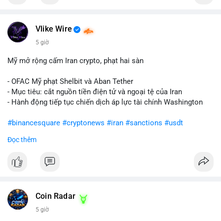
Vlike Wire
5 giờ
Mỹ mở rộng cấm Iran crypto, phạt hai sàn
- OFAC Mỹ phạt Shelbit và Aban Tether
- Mục tiêu: cắt nguồn tiền điện tử và ngoại tệ của Iran
- Hành động tiếp tục chiến dịch áp lực tài chính Washington
#binancesquare
#cryptonews
#iran
#sanctions
#usdt
Đọc thêm
$usdt
#vlikevn
#titanbot
📰 Nguồn: CoinDesk
Coin Radar
5 giờ