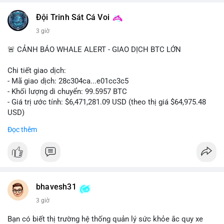
📰 Nguồn: CoinDesk
Đội Trinh Sát Cá Voi
3 giờ
🚨 CẢNH BÁO WHALE ALERT - GIAO DỊCH BTC LỚN
Chi tiết giao dịch:
- Mã giao dịch: 28c304ca...e01cc3c5
- Khối lượng di chuyển: 99.5957 BTC
- Giá trị ước tính: $6,471,281.09 USD (theo thị giá $64,975.48
USD)
- Thời gian: 20:19:36 2026-08-07 UTC
Đọc thêm
Nhận định phân tích: Khối lượng 99.6 BTC chưa xác nhận, trị
giá hơn 6.47 triệu USD, cho thấy dấu hiệu chuyển tiền quy mô
lớn. Với mức giá BTC quanh vùng 65K USD, hành vi này thường
gặp ở hai kịch bản: cá voi nạp lên sàn giao dịch để chuẩn bị
thanh khoản hoặc bán, hoặc chuyển sang ví lạnh nhằm tích lũy
bhavesh31
dài hạn. Việc giao dịch chưa được xác nhận tạo tâm lý thận
3 giờ
trọng, giới đầu tư theo dõi sát dòng tiền này để đánh giá áp lực
cung ngắn hạn. Nếu BTC vào ví nóng sàn, khả năng cao là
Bạn có biết thị trường hệ thống quản lý sức khỏe ắc quy xe