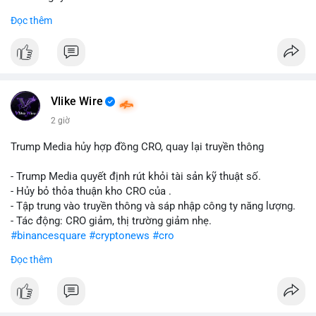
Đọc thêm
#abtc
#cryptonews
#stockmarket
#trump
$btc $eth
#vlikevn
#titanbot
Vlike Wire
📰 Nguồn: CoinDesk
2 giờ
Trump Media hủy hợp đồng CRO, quay lại truyền thông
- Trump Media quyết định rút khỏi tài sản kỹ thuật số.
- Hủy bỏ thỏa thuận kho CRO của .
- Tập trung vào truyền thông và sáp nhập công ty năng lượng.
- Tác động: CRO giảm, thị trường giảm nhẹ.
#binancesquare
#cryptonews
#cro
Đọc thêm
$cro
#vlikevn
#titanbot