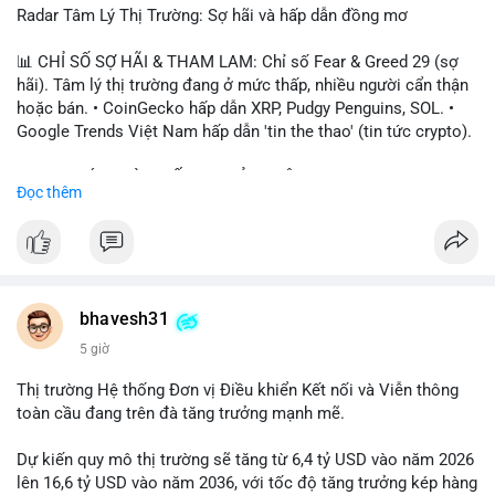
Radar Tâm Lý Thị Trường: Sợ hãi và hấp dẫn đồng mơ
📊 CHỈ SỐ SỢ HÃI & THAM LAM: Chỉ số Fear & Greed 29 (sợ
hãi). Tâm lý thị trường đang ở mức thấp, nhiều người cẩn thận
hoặc bán. • CoinGecko hấp dẫn XRP, Pudgy Penguins, SOL. •
Google Trends Việt Nam hấp dẫn 'tin the thao' (tin tức crypto).
📈 XU HƯỚNG TÌM KIẾM & THẢO LUẬN: • XRP, SOL, PENGU,
Đọc thêm
ONDO, CASHCAT. • Chủ đề 'tô thị ty na' (tỷ giá) và 'giao thông'
(giao thông tài chính). • Bàn tán Binance Square tập trung vào
BTC breakout và lệnh long/short.
💬 DÒNG CHẢY TIN TỨC & TRUYỀN THÔNG: • Trump khẳng
định crypto là 'vấn đề lớn' giúp giảm áp lực USD. • Binance hỗ
bhavesh31
trợ cổ phiếu Apple/IBM. • Bài đăng hấp dẫn về $HFT, $SKYAI,
5 giờ
$BICO. • Tin nhắn cảnh báo về hack North Korea (Bybit).
Thị trường Hệ thống Đơn vị Điều khiển Kết nối và Viễn thông
💡 NHẬN ĐỊNH & KHUYẾN NGHỊ: Tâm lý thị trường đang phân
toàn cầu đang trên đà tăng trưởng mạnh mẽ.
cực. Sợ hãi do chỉ số thấp, nhưng hấp dẫn từ xu hướng meme
coin (PENGU, CASHCAT) và tin cậy từ các dự án lớn (BTC,
Dự kiến quy mô thị trường sẽ tăng từ 6,4 tỷ USD vào năm 2026
SOL). Rủi ro tăng nếu không có thông tin rõ ràng về quy định.
lên 16,6 tỷ USD vào năm 2036, với tốc độ tăng trưởng kép hàng