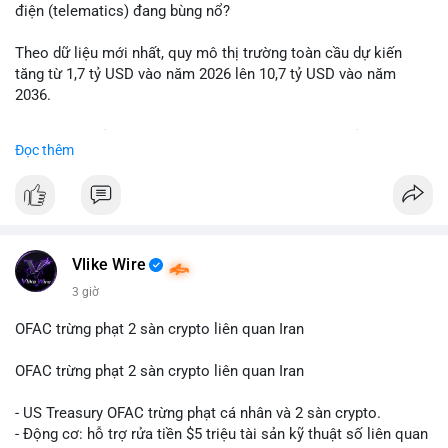
động thái chốt lời; ngược lại, nếu vào ví mới không hoạt động,
điện (telematics) đang bùng nổ?
đó là tín hiệu gom hàng chiến lược.
Theo dữ liệu mới nhất, quy mô thị trường toàn cầu dự kiến
Lời khuyên: Nhà đầu tư nhỏ lẻ nên quan sát thêm 2-4 giờ sau
tăng từ 1,7 tỷ USD vào năm 2026 lên 10,7 tỷ USD vào năm
khi giao dịch được xác nhận, tránh hành động theo cảm xúc.
2036.
Xác minh địa chỉ ví đích trước khi đưa ra quyết định vào lệnh,
ưu tiên quản trị rủi ro trong giai đoạn biến động mạnh.
Mức tăng trưởng này tương ứng với tốc độ tăng trưởng kép
Đọc thêm
hàng năm (CAGR) ấn tượng lên tới 20,2%.
#99dot6btc
#capvoichuyentien
#vilanhtichluy
#aplucban
#btcmempool65k
Điều gì đang thúc đẩy sự tăng trưởng vượt bậc này? Hãy cùng
theo dõi các phân tích chuyên sâu về xu hướng công nghệ và
nhu cầu thị trường trong thời gian tới.
Vlike Wire
3 giờ
OFAC trừng phạt 2 sàn crypto liên quan Iran
OFAC trừng phạt 2 sàn crypto liên quan Iran
- US Treasury OFAC trừng phạt cá nhân và 2 sàn crypto.
- Động cơ: hỗ trợ rửa tiền $5 triệu tài sản kỹ thuật số liên quan