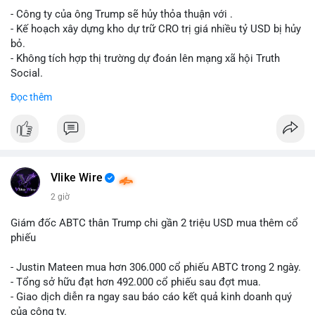
- Công ty của ông Trump sẽ hủy thỏa thuận với .
Lời khuyên cho nhà đầu tư nhỏ lẻ: Theo dõi xác nhận giao dịch
- Kế hoạch xây dựng kho dự trữ CRO trị giá nhiều tỷ USD bị hủy
và dòng tiền tiếp theo từ ví nguồn. Khối lượng này chưa đủ tạo
bỏ.
áp lực bán mạnh, nhưng nếu xuất hiện thêm 2-3 giao dịch
- Không tích hợp thị trường dự đoán lên mạng xã hội Truth
tương tự trong 24 giờ tới, khả năng cao là sóng điều chỉnh
Social.
ngắn hạn. Giữ tỷ trọng danh mục hợp lý, tránh FOMO mua đuổi
Đọc thêm
ở vùng giá hiện tại.
#binancesquare
#cryptonews
#cro
#trump
#truthsocial
#12dot1btc
#786kusd
#dichuyenvinuong
#khangcu64900
$cro
#mempoolbtc
#vlikevn
#titanbot
Vlike Wire
📰 Nguồn: Cointelegraph
2 giờ
Giám đốc ABTC thân Trump chi gần 2 triệu USD mua thêm cổ
phiếu
- Justin Mateen mua hơn 306.000 cổ phiếu ABTC trong 2 ngày.
- Tổng sở hữu đạt hơn 492.000 cổ phiếu sau đợt mua.
- Giao dịch diễn ra ngay sau báo cáo kết quả kinh doanh quý
của công ty.