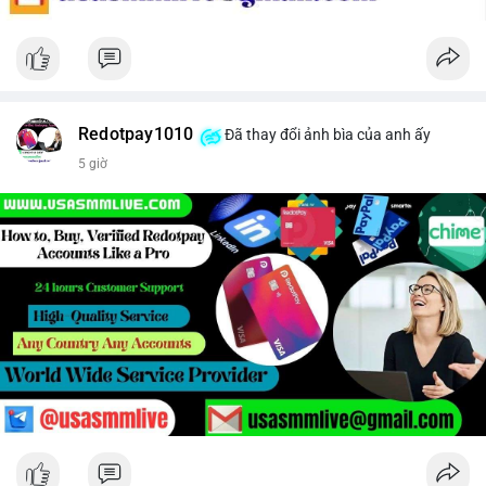
Redotpay1010
Đã thay đổi ảnh bìa của anh ấy
5 giờ