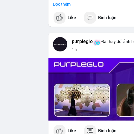
Đọc thêm
#vlikevn
#titanbot
Like
Bình luận
📰 Nguồn: CoinDesk
purpleglo
Đã thay đổi ảnh b
1 h
Like
Bình luận