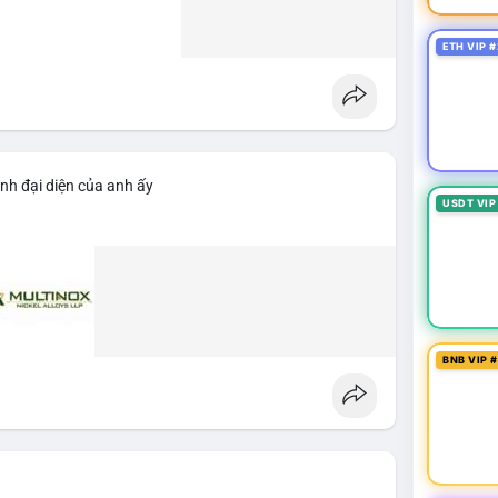
ETH VIP #
nh đại diện của anh ấy
USDT VIP
BNB VIP 