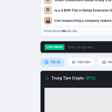
Smart Investment Guide to Buy 2 BH
Is a 4 BHK Flat in Noida Extension
Can researching a company reduce
Hide Module
Diễn đàn
Đang tải giá live...
LIVE PRICE
Tất cả
Văn bản
Hì
Trung Tâm Crypto
(BTC)