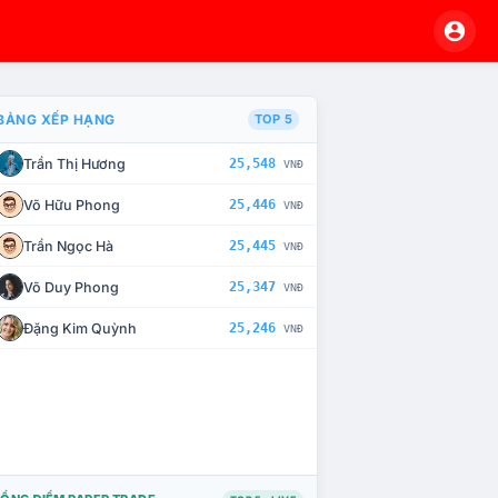
BẢNG XẾP HẠNG
TOP 5
Trần Thị Hương
25,548
VNĐ
À CHẾ TÀI XỬ LÝ VI PHẠM
Võ Hữu Phong
25,446
VNĐ
Trần Ngọc Hà
25,445
VNĐ
Võ Duy Phong
25,347
VNĐ
Đặng Kim Quỳnh
25,246
VNĐ