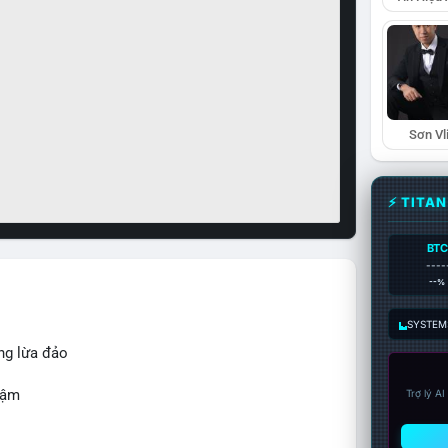
Sơn Vl
⚡ TITA
BTC
----
--%
SYSTEM:
ng lừa đảo
hậm
Trợ lý A