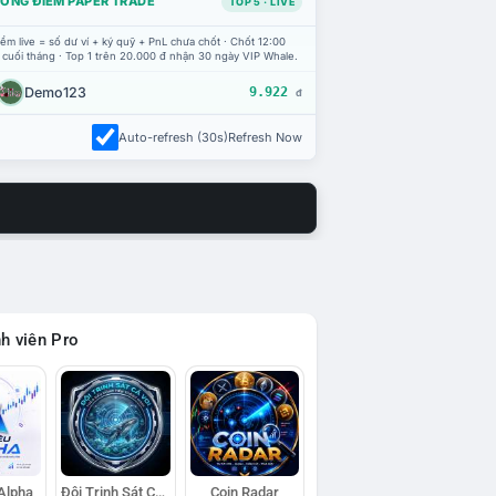
ỔNG ĐIỂM PAPER TRADE
TOP 5 · LIVE
ểm live = số dư ví + ký quỹ + PnL chưa chốt · Chốt 12:00
 cuối tháng · Top 1 trên 20.000 đ nhận 30 ngày VIP Whale.
Demo123
9.922
đ
Auto-refresh (30s)
Refresh Now
h viên Pro
 Alpha
Đội Trinh Sát Cá Voi
Coin Radar