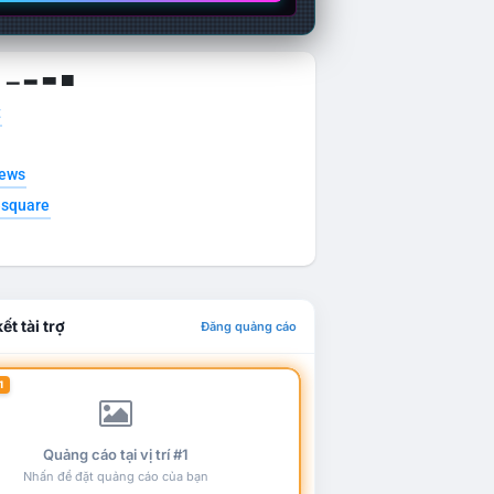
g ▁ ▂ ▃ ▄
t
news
esquare
ết tài trợ
Đăng quảng cáo
1
Quảng cáo tại vị trí #1
Nhấn để đặt quảng cáo của bạn