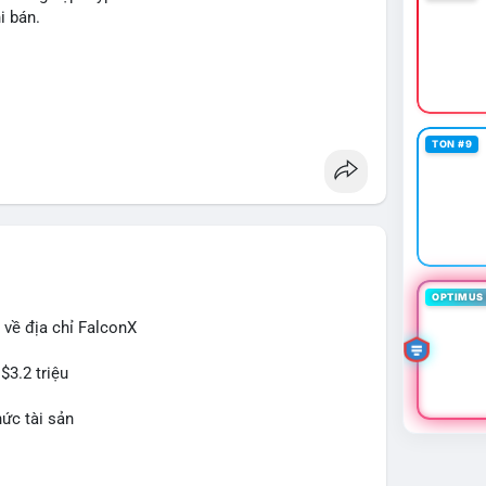
n, cân nhắc giảm đòn bẩy hoặc chốt lời một phần để
i bán.
rì chiến lược nắm giữ hiện tại mà không cần hoảng
ban
#btcmempool
g
TON #9
OPTIMUS 
 về địa chỉ FalconX
$3.2 triệu
hức tài sản