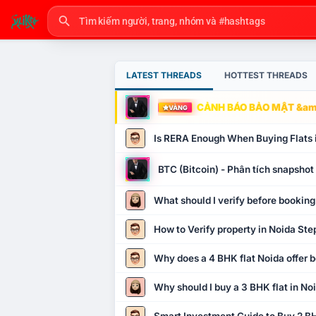
LATEST THREADS
HOTTEST THREADS
CẢNH BÁO BẢO MẬT &amp
VÀNG
Is RERA Enough When Buying Flats 
BTC (Bitcoin) - Phân tích snapsho
What should I verify before booking
How to Verify property in Noida Ste
Why does a 4 BHK flat Noida offer b
Why should I buy a 3 BHK flat in No