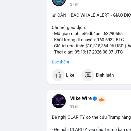
27 m
🚨 CẢNH BÁO WHALE ALERT - GIAO DỊ
Chi tiết giao dịch:
- Mã giao dịch: e59db4ce...53290655
- Khối lượng di chuyển: 160.6932 BTC
- Giá trị ước tính: $10,318,364.96 USD (t
- Thời gian: 05:19:17 2026-08-07 UTC
Đọc thêm
Nhận định phân tích hành vi của Cá voi d
hơn 10.3 triệu USD được di chuyển trong
Like
Bình luận
nằm trong nhóm giao dịch lớn nhưng chư
sàn giao dịch tập trung, khả năng cao c
đổi tài sản. Ngược lại, nếu dòng tiền đổ v
trữ dài hạn, giảm áp lực bán trước mắt. 
Vlike Wire
thể có thể là tổ chức hoặc nhà đầu tư l
33 m
phiên giao dịch Âu-Mỹ. Tâm lý thị trường
động thái này.
Đề nghị CLARITY có thể cứu Trump hàng 
Lời khuyên cho nhà đầu tư nhỏ lẻ: Theo 
- Đề nghị CLARITY yêu cầu Trump bán do