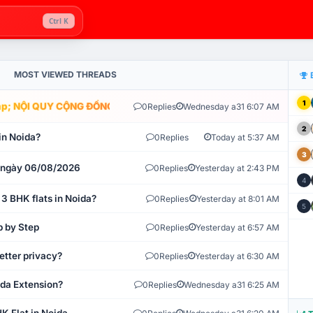
Ctrl K
MOST VIEWED THREADS
1
; NỘI QUY CỘNG ĐỒNG VLIKE.VN: HỆ THỐNG GIÁM SÁT TỰ ĐỘNG V
0
Replies
Wednesday a31 6:07 AM
2
in Noida?
0
Replies
Today at 5:37 AM
3
t ngày 06/08/2026
0
Replies
Yesterday at 2:43 PM
4
 3 BHK flats in Noida?
0
Replies
Yesterday at 8:01 AM
5
p by Step
0
Replies
Yesterday at 6:57 AM
etter privacy?
0
Replies
Yesterday at 6:30 AM
ida Extension?
0
Replies
Wednesday a31 6:25 AM