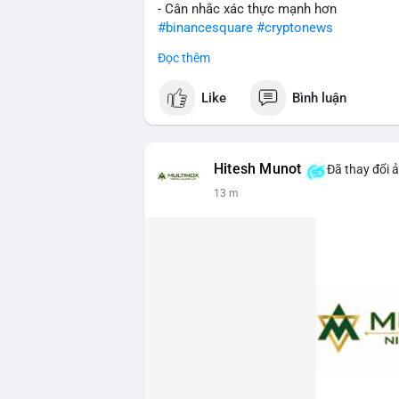
- Cân nhắc xác thực mạnh hơn
#binancesquare
#cryptonews
Đọc thêm
$btc $eth
Like
Bình luận
#vlikevn
#titanbot
📰 Nguồn: Cointelegraph
Hitesh Munot
Đã thay đổi 
13 m