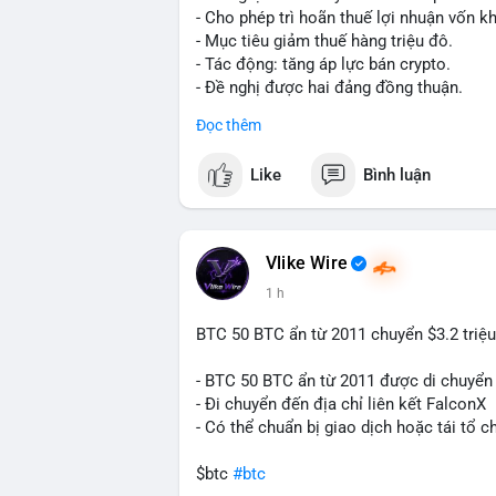
trong 2-4 giờ tới. Nếu dòng tiền vào sà
- Cho phép trì hoãn thuế lợi nhuận vốn kh
phòng thủ. Nếu vào ví lạnh, có thể duy t
- Mục tiêu giảm thuế hàng triệu đô.
loạn.
- Tác động: tăng áp lực bán crypto.
- Đề nghị được hai đảng đồng thuận.
#160btc
#vilanh
#thanhkhoansan
#apluc
#clarity
#trump
#crypto
#tax
#bloomber
Đọc thêm
$btc $eth
Like
Bình luận
#vlikevn
#titanbot
📰 Nguồn: Cointelegraph
Vlike Wire
1 h
BTC 50 BTC ẩn từ 2011 chuyển $3.2 triệu
- BTC 50 BTC ẩn từ 2011 được di chuyển 
- Đi chuyển đến địa chỉ liên kết FalconX
- Có thể chuẩn bị giao dịch hoặc tái tổ c
$btc
#btc