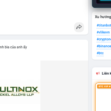
Xu hướn
#titanbo
#vlikevn
#crypto
#binanc
ảnh bìa của anh ấy
#btc
Liên k
BTC VIP #