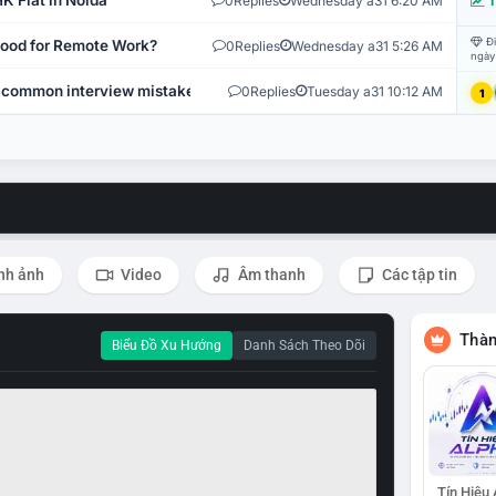
K Flat in Noida
0
Replies
Wednesday a31 6:20 AM
T
Đi
 Good for Remote Work?
0
Replies
Wednesday a31 5:26 AM
ngày
 common interview mistakes?
0
Replies
Tuesday a31 10:12 AM
1
nh ảnh
Video
Âm thanh
Các tập tin
Thàn
Biểu Đồ Xu Hướng
Danh Sách Theo Dõi
Tín Hiệu