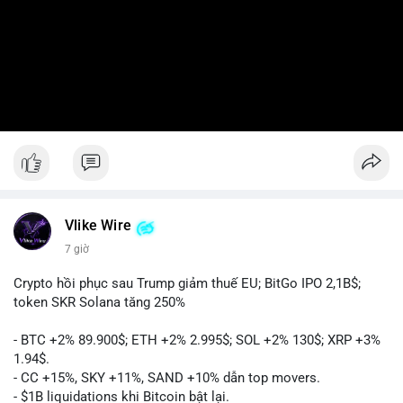
Vlike Wire
7 giờ
Crypto hồi phục sau Trump giảm thuế EU; BitGo IPO 2,1B$;
token SKR Solana tăng 250%
- BTC +2% 89.900$; ETH +2% 2.995$; SOL +2% 130$; XRP +3%
1.94$.
- CC +15%, SKY +11%, SAND +10% dẫn top movers.
- $1B liquidations khi Bitcoin bật lại.