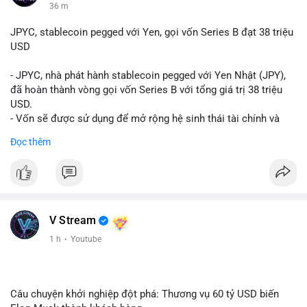
36 m
JPYC, stablecoin pegged với Yen, gọi vốn Series B đạt 38 triệu
USD
- JPYC, nhà phát hành stablecoin pegged với Yen Nhật (JPY),
đã hoàn thành vòng gọi vốn Series B với tổng giá trị 38 triệu
USD.
- Vốn sẽ được sử dụng để mở rộng hệ sinh thái tài chính và
Web3 của JPYC.
Đọc thêm
- Mục tiêu là tăng tốc độ przyjęcie của token yen-pegged JPYC
trên toàn cầu.
- Đây là bước tiến quan trọng trong việc phát triển stablecoin
liên quan đến tiền tệ fiat châu Á trong ngành Web3.
#binancesquare
#cryptonews
#jpyc
#stablecoin
#web3
#defi
V Stream
$jpyc
1 h
·
Youtube
#vlikevn
#titanbot
📰 Nguồn: Cointelegraph
Câu chuyện khởi nghiệp đột phá: Thương vụ 60 tỷ USD biến