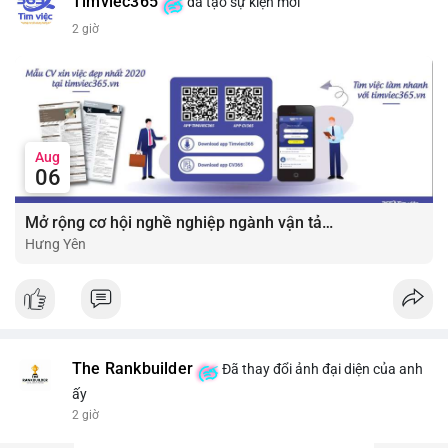
Timviec365
đã tạo sự kiện mới
2 giờ
Aug
06
Mở rộng cơ hội nghề nghiệp ngành vận tải - lái xe với mức lương bứt phá ?
Hưng Yên
The Rankbuilder
Đã thay đổi ảnh đại diện của anh
ấy
2 giờ