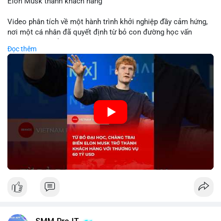
Elon Musk thành khách hàng
Video phân tích về một hành trình khởi nghiệp đầy cảm hứng,
nơi một cá nhân đã quyết định từ bỏ con đường học vấn
truyền thống để dấn thân vào thương trường. Thành công vang
Đọc thêm
dội với thương vụ trị giá 60 tỷ USD không chỉ khẳng định tầm
nhìn chiến lược của nhà sáng lập mà còn cho thấy sức mạnh
của sự đổi mới trong nền kinh tế hiện đại. Sự kiện này đặc biệt
gây chú ý khi biến tỷ phú Elon Musk trở thành một khách hàng
quan trọng, minh chứng cho khả năng xoay chuyển cục diện
kinh doanh của các startup đầy tiềm năng.
🎥 Xem video trực tiếp tại:
Nguồn: KIEN THUC KINH TE