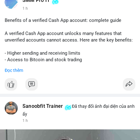
SMM Pro IT
1 h
Benefits of a verified Cash App account: complete guide
A verified Cash App account unlocks many features that
unverified accounts cannot access. Here are the key benefits:
- Higher sending and receiving limits
- Access to Bitcoin and stock trading
- Increased trust and security for transactions
Đọc thêm
- Ability to link a bank account or card
To get verified, you need to provide your full name, date of
birth, and the last four digits of your Social Security number.
The process is quick and free.
Sanoobfit Trainer
Đã thay đổi ảnh đại diện của anh
Verification also helps protect you from fraud and ensures
ấy
your funds are safe. If you want to use Cash App for business
1 h
or large transfers, a verified account is essential.
Follow this guide to fully enjoy the benefits of a verified Cash