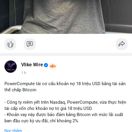
Vlike Wire
1 h
PowerCompute tái cơ cấu khoản nợ 18 triệu USD bằng tài sản
thế chấp Bitcoin
- Công ty niêm yết trên Nasdaq, PowerCompute, vừa thực hiện
tái cấp vốn cho khoản nợ trị giá 18 triệu USD.
- Khoản vay này được bảo đảm bằng Bitcoin với mức lãi suất
ban đầu cực kỳ ưu đãi, chỉ khoảng 2%.
- Động thái này cho thấy xu hướng các doanh nghiệp niêm yết
Đọc thêm