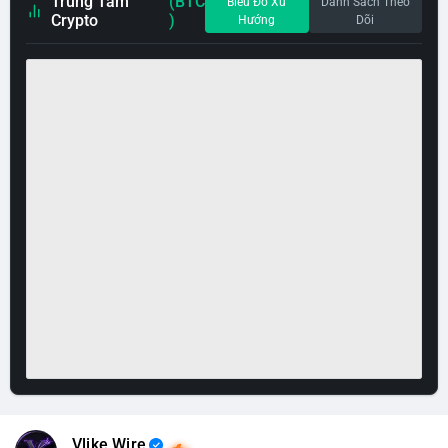
Trung Tâm
(BTC
Biểu Đồ Xu
Danh Sách Theo
Crypto
)
Hướng
Dõi
Vlike Wire