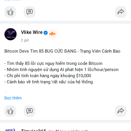
ngày càng tin tưởng sử dụng BTC làm tài sản thế chấp để tối
ưu hóa chi phí tài chính.
#binancesquare
#cryptonews
#btc
#powercompute
#blockchainfinance
Vlike Wire
$btc
2 giờ
#vlikevn
#titanbot
Bitcoin Devs Tìm 85 BUG CỨC ĐẠNG - Trạng Viên Cảnh Báo
📰 Nguồn: Cointelegraph
- Tìm thấy 85 lỗi cực nguy hiểm trong code Bitcoin
- Nhóm tình nguyện sử dụng AI phát hiện 1 lỗi/hour/person
- Chi phí tính toán hàng ngày khoảng $10,000
- Cảnh báo về tình trạng 'rất xấu' của hệ thống
$btc
#btc
Đọc thêm
#vlikevn
#titanbot
📰 Nguồn: CoinDesk