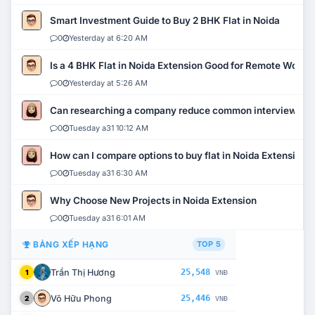
Smart Investment Guide to Buy 2 BHK Flat in Noida
0
Yesterday at 6:20 AM
Is a 4 BHK Flat in Noida Extension Good for Remote Work?
0
Yesterday at 5:26 AM
Can researching a company reduce common interview mi
0
Tuesday a31 10:12 AM
How can I compare options to buy flat in Noida Extension?
0
Tuesday a31 6:30 AM
Why Choose New Projects in Noida Extension
0
Tuesday a31 6:01 AM
BẢNG XẾP HẠNG
TOP 5
Trần Thị Hương
25,548
1
VNĐ
Võ Hữu Phong
25,446
2
VNĐ