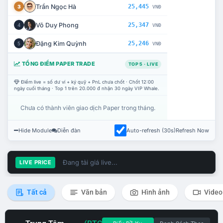
Trần Ngọc Hà
25,445
3
VNĐ
Võ Duy Phong
25,347
4
VNĐ
Đặng Kim Quỳnh
25,246
5
VNĐ
TỔNG ĐIỂM PAPER TRADE
TOP 5 · LIVE
Điểm live = số dư ví + ký quỹ + PnL chưa chốt · Chốt 12:00
ngày cuối tháng · Top 1 trên 20.000 đ nhận 30 ngày VIP Whale.
Chưa có thành viên giao dịch Paper trong tháng.
Hide Module
Diễn đàn
Auto-refresh (30s)
Refresh Now
Đang tải giá live...
LIVE PRICE
Tất cả
Văn bản
Hình ảnh
Video