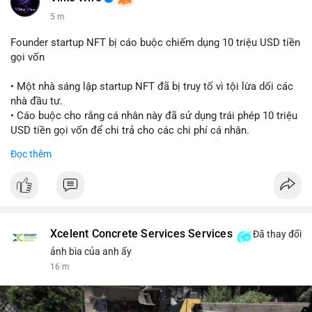
5 m
Founder startup NFT bị cáo buộc chiếm dụng 10 triệu USD tiền
gọi vốn
• Một nhà sáng lập startup NFT đã bị truy tố vì tội lừa dối các
nhà đầu tư.
• Cáo buộc cho rằng cá nhân này đã sử dụng trái phép 10 triệu
USD tiền gọi vốn để chi trả cho các chi phí cá nhân.
• Vụ việc là lời cảnh báo về rủi ro quản lý quỹ tại các dự án
Đọc thêm
Web3.
#cryptonews
#nft
#scamalert
#web3
$btc $eth
Xcelent Concrete Services Services
Đã thay đổi
#vlikevn
#titanbot
ảnh bìa của anh ấy
16 m
📰 Nguồn: CoinDesk