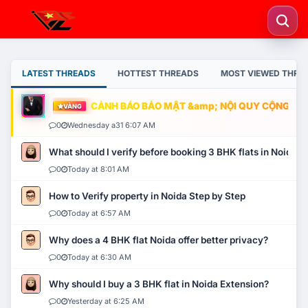
LATEST THREADS
HOTTEST THREADS
MOST VIEWED THRE
CẢNH BÁO BẢO MẬT &amp; NỘI QUY CỘNG ĐỒNG
VÀNG
0
Wednesday a31 6:07 AM
What should I verify before booking 3 BHK flats in Noida?
0
Today at 8:01 AM
How to Verify property in Noida Step by Step
0
Today at 6:57 AM
Why does a 4 BHK flat Noida offer better privacy?
0
Today at 6:30 AM
Why should I buy a 3 BHK flat in Noida Extension?
0
Yesterday at 6:25 AM