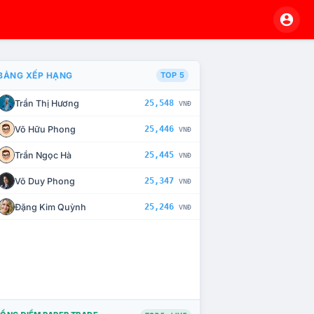
BẢNG XẾP HẠNG
TOP 5
Trần Thị Hương
25,548
VNĐ
À CHẾ TÀI XỬ LÝ VI PHẠM
Võ Hữu Phong
25,446
VNĐ
Trần Ngọc Hà
25,445
VNĐ
Võ Duy Phong
25,347
VNĐ
Đặng Kim Quỳnh
25,246
VNĐ