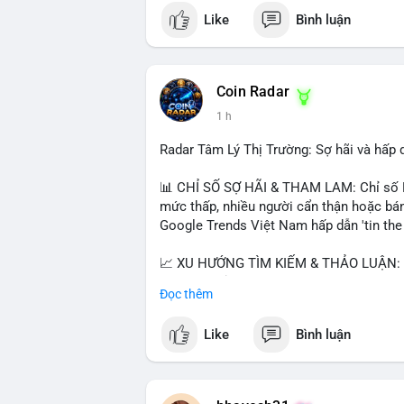
Like
Bình luận
#vlikevn
#titanbot
📰 Nguồn: CoinDesk
Coin Radar
1 h
Radar Tâm Lý Thị Trường: Sợ hãi và hấp
📊 CHỈ SỐ SỢ HÃI & THAM LAM: Chỉ số Fe
mức thấp, nhiều người cẩn thận hoặc bán
Google Trends Việt Nam hấp dẫn 'tin the t
📈 XU HƯỚNG TÌM KIẾM & THẢO LUẬN: • 
thị ty na' (tỷ giá) và 'giao thông' (giao t
Đọc thêm
vào BTC breakout và lệnh long/short.
Like
Bình luận
💬 DÒNG CHẢY TIN TỨC & TRUYỀN THÔNG: 
giảm áp lực USD. • Binance hỗ trợ cổ ph
$BICO. • Tin nhắn cảnh báo về hack North