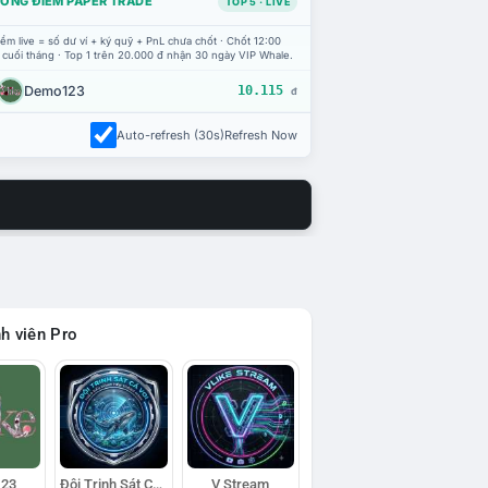
ỔNG ĐIỂM PAPER TRADE
TOP 5 · LIVE
ểm live = số dư ví + ký quỹ + PnL chưa chốt · Chốt 12:00
 cuối tháng · Top 1 trên 20.000 đ nhận 30 ngày VIP Whale.
Demo123
10.115
đ
Auto-refresh (30s)
Refresh Now
h viên Pro
23
Đội Trinh Sát Cá Voi
V Stream