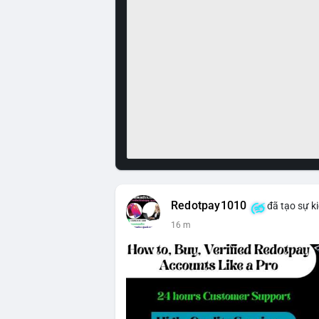
Redotpay1010
đã tạo sự k
16 m