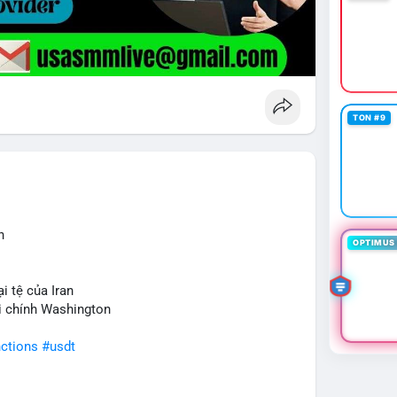
TON #9
n
OPTIMUS 
i tệ của Iran
ài chính Washington
ctions
#usdt