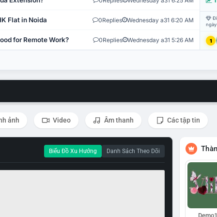
ida Extension?
0
Replies
Wednesday a31 6:25 AM
T
Đi
K Flat in Noida
0
Replies
Wednesday a31 6:20 AM
ngày
 Good for Remote Work?
0
Replies
Wednesday a31 5:26 AM
1
nh ảnh
Video
Âm thanh
Các tập tin
Thàn
Biểu Đồ Xu Hướng
Danh Sách Theo Dõi
Demo1