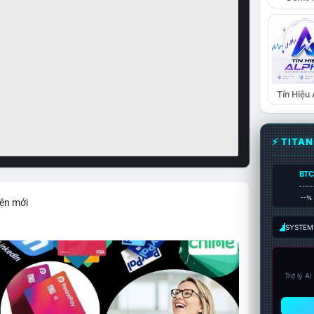
Tín Hiệu
⚡ TITA
BTC
----
--%
iện mới
SYSTEM:
Trợ lý A