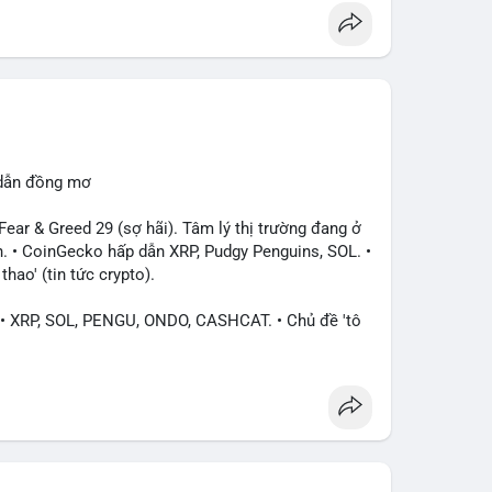
 dẫn đồng mơ
ar & Greed 29 (sợ hãi). Tâm lý thị trường đang ở
. • CoinGecko hấp dẫn XRP, Pudgy Penguins, SOL. •
hao' (tin tức crypto).
XRP, SOL, PENGU, ONDO, CASHCAT. • Chủ đề 'tô
hông tài chính). • Bàn tán Binance Square tập trung
• Trump khẳng định crypto là 'vấn đề lớn' giúp
iếu Apple/IBM. • Bài đăng hấp dẫn về $HFT, $SKYAI,
 Korea (Bybit).