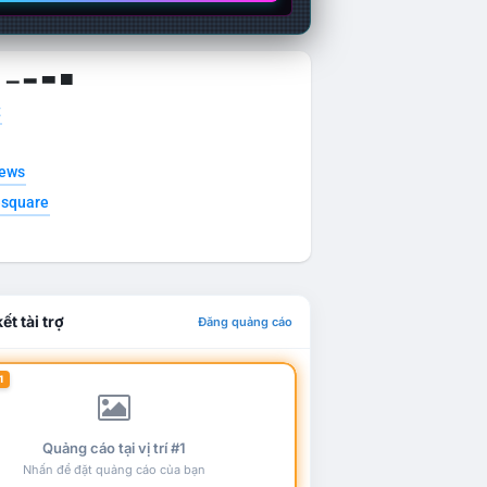
g ▁ ▂ ▃ ▄
t
news
esquare
ết tài trợ
Đăng quảng cáo
1
Quảng cáo tại vị trí #1
Nhấn để đặt quảng cáo của bạn