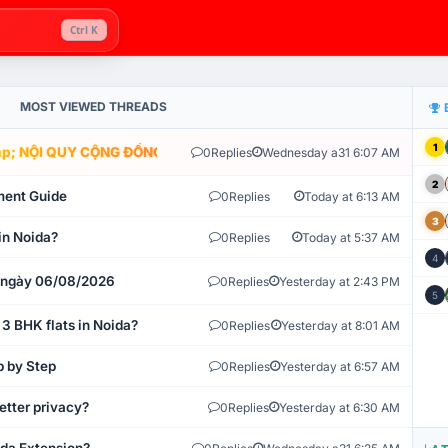
Ctrl K
MOST VIEWED THREADS
1
; NỘI QUY CỘNG ĐỒNG VLIKE.VN: HỆ THỐNG GIÁM SÁT TỰ ĐỘNG V
0
Replies
Wednesday a31 6:07 AM
2
ment Guide
0
Replies
Today at 6:13 AM
3
in Noida?
0
Replies
Today at 5:37 AM
4
t ngày 06/08/2026
0
Replies
Yesterday at 2:43 PM
5
 3 BHK flats in Noida?
0
Replies
Yesterday at 8:01 AM
p by Step
0
Replies
Yesterday at 6:57 AM
etter privacy?
0
Replies
Yesterday at 6:30 AM