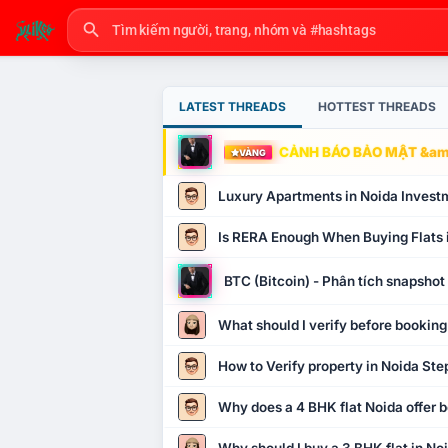
LATEST THREADS
HOTTEST THREADS
CẢNH BÁO BẢO MẬT &amp
VÀNG
Luxury Apartments in Noida Invest
Is RERA Enough When Buying Flats 
BTC (Bitcoin) - Phân tích snapsho
What should I verify before booking
How to Verify property in Noida Ste
Why does a 4 BHK flat Noida offer b