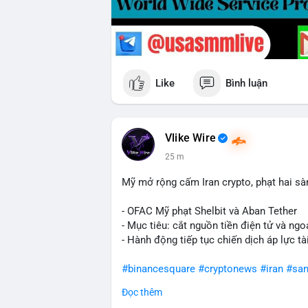
Like
Bình luận
Vlike Wire
25 m
Mỹ mở rộng cấm Iran crypto, phạt hai sà
- OFAC Mỹ phạt Shelbit và Aban Tether
- Mục tiêu: cắt nguồn tiền điện tử và ngoạ
- Hành động tiếp tục chiến dịch áp lực t
#binancesquare
#cryptonews
#iran
#san
Đọc thêm
$usdt