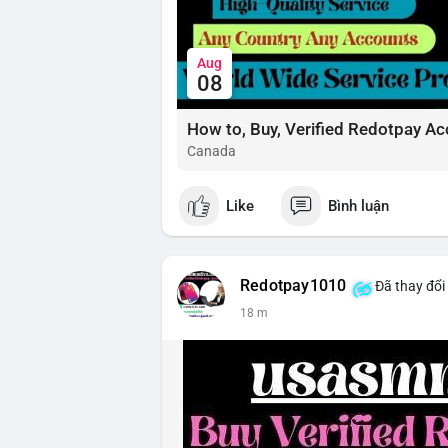
Aug
08
How to, Buy, Verified Redotpay Ac
Canada
Like
Bình luận
Redotpay1010
Đã thay đổi
19 m