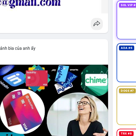
SOL VIP #
 ảnh bìa của anh ấy
ADA #6
DOGE #7
TRX #8