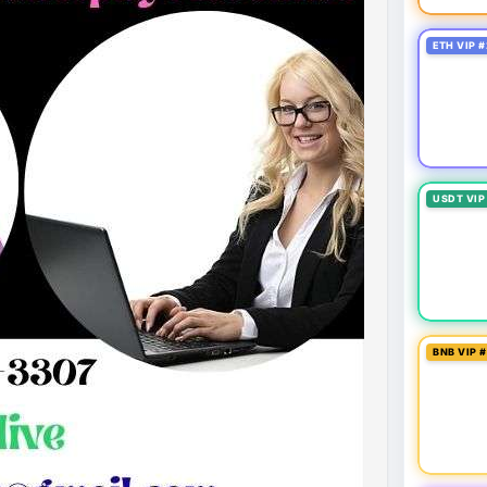
ETH VIP #
USDT VIP
BNB VIP 