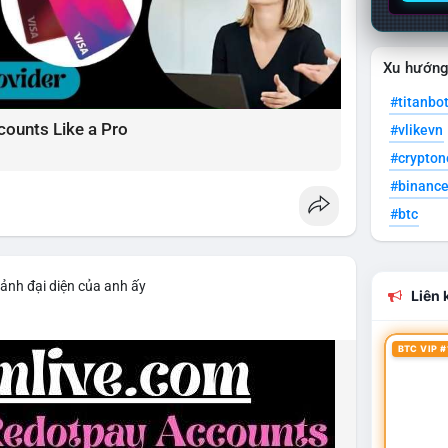
Xu hướn
#titanbo
counts Like a Pro
#vlikevn
#crypto
#binanc
#btc
 ảnh đại diện của anh ấy
Liên k
BTC VIP #