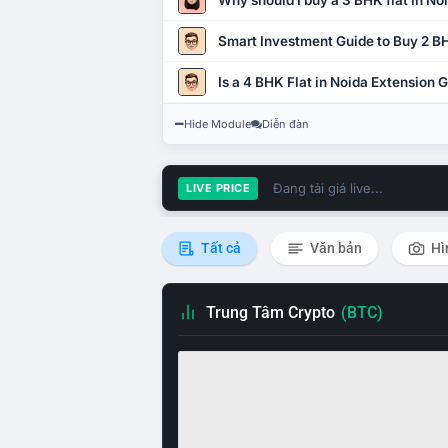
Why should I buy a 3 BHK flat in No
Smart Investment Guide to Buy 2 BH
Is a 4 BHK Flat in Noida Extension
Hide Module
Diễn đàn
Đang tải giá live...
LIVE PRICE
Tất cả
Văn bản
Hì
Trung Tâm Crypto
(BTC)