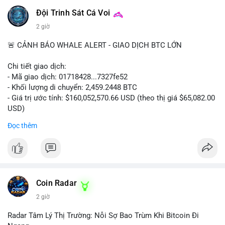
#vlikevn
#titanbot
Đội Trinh Sát Cá Voi
📰 Nguồn: CoinDesk
2 giờ
🚨 CẢNH BÁO WHALE ALERT - GIAO DỊCH BTC LỚN
Chi tiết giao dịch:
- Mã giao dịch: 01718428...7327fe52
- Khối lượng di chuyển: 2,459.2448 BTC
- Giá trị ước tính: $160,052,570.66 USD (theo thị giá $65,082.00
USD)
- Thời gian: 12:19:48 2026-08-10 UTC
Đọc thêm
Nhận định phân tích:
Khối lượng 2,459 BTC tương đương hơn 160 triệu USD được
chuyển trong một giao dịch duy nhất cho thấy dấu hiệu hoạt
động của tổ chức lớn hoặc quỹ đầu tư. Với mức giá hiện tại,
việc di chuyển số lượng lớn này có thể phục vụ mục đích tái
Coin Radar
phân bổ danh mục sang ví lạnh để nắm giữ dài hạn, hoặc
2 giờ
chuẩn bị nạp lên sàn giao dịch nhằm hiện thực hóa lợi nhuận.
Động thái này có thể tạo áp lực tâm lý ngắn hạn lên thị trường
Radar Tâm Lý Thị Trường: Nỗi Sợ Bao Trùm Khi Bitcoin Đi
khi nhà đầu tư nhỏ lẻ lo ngại về khả năng bán tháo. Tuy nhiên,