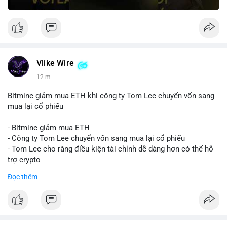
Vlike Wire
12 m
Bitmine giảm mua ETH khi công ty Tom Lee chuyển vốn sang
mua lại cổ phiếu
- Bitmine giảm mua ETH
- Công ty Tom Lee chuyển vốn sang mua lại cổ phiếu
- Tom Lee cho rằng điều kiện tài chính dễ dàng hơn có thể hỗ
trợ crypto
- CLARITY Act không đạt thăm dò trong Thượng viện trước kỳ
Đọc thêm
nghỉ tháng 8
#binancesquare
#cryptonews
#eth
$eth