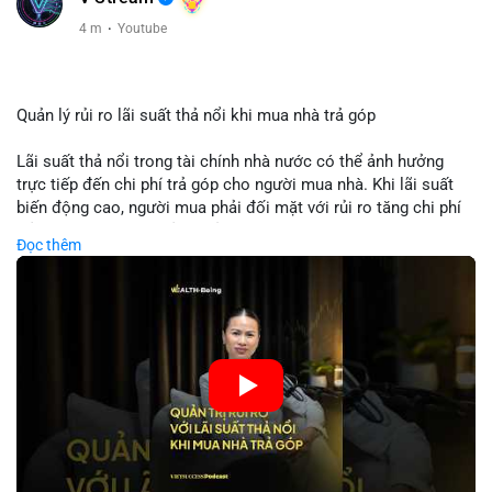
4 m
·
Youtube
Quản lý rủi ro lãi suất thả nổi khi mua nhà trả góp
Lãi suất thả nổi trong tài chính nhà nước có thể ảnh hưởng
trực tiếp đến chi phí trả góp cho người mua nhà. Khi lãi suất
biến động cao, người mua phải đối mặt với rủi ro tăng chi phí
trả nợ không ngờ. Quản lý rủi ro cần bao gồm phân tích xu
Đọc thêm
hướng lãi suất, lựa chọn sản phẩm trả góp có tính bảo hiểm,
hoặc sử dụng tài chính cá nhân để ổn định chi phí. Các nhà
đầu tư cần theo dõi chính sách tiền tệ để đưa ra quyết định
mua nhà phù hợp.
🎥 Xem video trực tiếp tại:
Nguồn: VIETSUCCESS