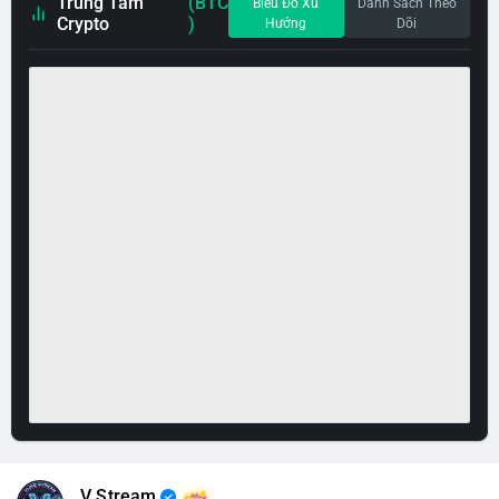
Trung Tâm
(BTC
Biểu Đồ Xu
Danh Sách Theo
Crypto
)
Hướng
Dõi
V Stream