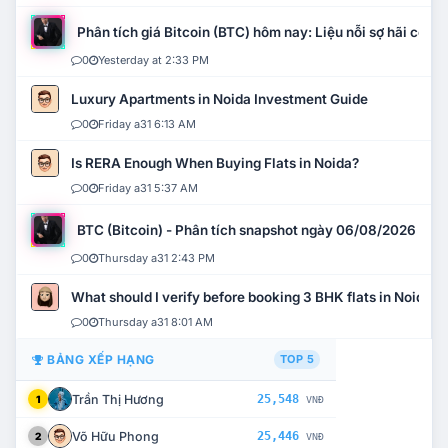
Phân tích giá Bitcoin (BTC) hôm nay: Liệu nỗi sợ hãi có mở 
0
Yesterday at 2:33 PM
Luxury Apartments in Noida Investment Guide
0
Friday a31 6:13 AM
Is RERA Enough When Buying Flats in Noida?
0
Friday a31 5:37 AM
BTC (Bitcoin) - Phân tích snapshot ngày 06/08/2026
0
Thursday a31 2:43 PM
What should I verify before booking 3 BHK flats in Noida?
0
Thursday a31 8:01 AM
BẢNG XẾP HẠNG
TOP 5
Trần Thị Hương
25,548
1
VNĐ
Võ Hữu Phong
25,446
2
VNĐ