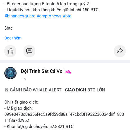
- Bitdeer sản lượng Bitcoin 5 lần trong quý 2
- Liquidity hóa kho tàng khiến giữ lại chỉ 150 BTC
#binancesquare
#cryptonews
#btc
$btc
Đọc thêm
#vlikevn
#titanbot
📰 Nguồn: Cointelegraph
Đội Trinh Sát Cá Voi
1 h
🚨 CẢNH BÁO WHALE ALERT - GIAO DỊCH BTC LỚN
Chi tiết giao dịch:
- Mã giao dịch:
099e0470c8e356fec5a9fd59d88a147cbd3f1932236334d9f1980
11f8a7d2962
- Khối lượng di chuyển: 52.8821 BTC