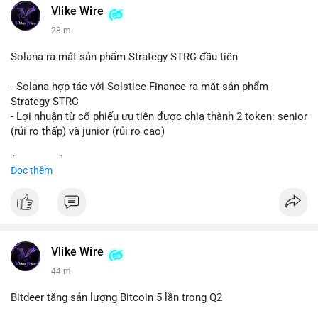
Vlike Wire
#vlikevn
#titanbot
28 m
📰 Nguồn: CoinDesk
Solana ra mắt sản phẩm Strategy STRC đầu tiên
- Solana hợp tác với Solstice Finance ra mắt sản phẩm
Strategy STRC
- Lợi nhuận từ cổ phiếu ưu tiên được chia thành 2 token: senior
(rủi ro thấp) và junior (rủi ro cao)
$sol
#sol
$strc
#strc
Đọc thêm
#vlikevn
#titanbot
📰 Nguồn: CoinDesk
Vlike Wire
44 m
Bitdeer tăng sản lượng Bitcoin 5 lần trong Q2