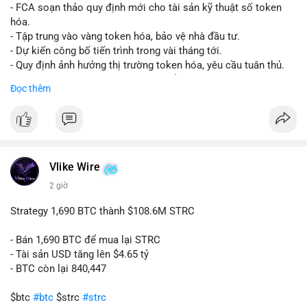
- FCA soạn thảo quy định mới cho tài sản kỹ thuật số token
hóa.
- Tập trung vào vàng token hóa, bảo vệ nhà đầu tư.
- Dự kiến công bố tiến trình trong vài tháng tới.
- Quy định ảnh hưởng thị trường token hóa, yêu cầu tuân thủ.
- Nhà đầu tư, doanh nghiệp cần chuẩn bị.
Đọc thêm
#binancesquare
#cryptonews
#tokenizedgold
#fca
#ukregulation
$btc $eth
#vlikevn
#titanbot
Vlike Wire
2 giờ
📰 Nguồn: CoinDesk
Strategy 1,690 BTC thành $108.6M STRC
- Bán 1,690 BTC để mua lại STRC
- Tài sản USD tăng lên $4.65 tỷ
- BTC còn lại 840,447
$btc
#btc
$strc
#strc