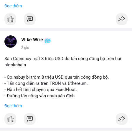
Đọc thêm
#vlikevn
#titanbot
📰 Nguồn: Cointelegraph
Vlike Wire
2 giờ
Sàn Coinsbuy mất 8 triệu USD do tấn công đồng bộ trên hai
blockchain
- Coinsbuy bị trộm 8 triệu USD qua tấn công đồng bộ.
- Tấn công diễn ra trên TRON và Ethereum.
- Hầu hết tiền chuyển qua FixedFloat.
- Đường tấn công vẫn chưa xác định.
Đọc thêm
#binancesquare
#cryptonews
#coinsbuy
#trx
#eth
$trx $eth