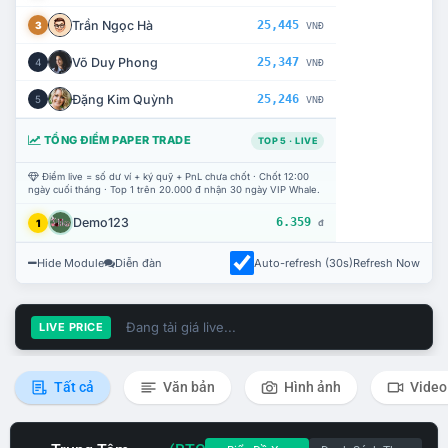
Trần Ngọc Hà
25,445
3
VNĐ
Võ Duy Phong
25,347
4
VNĐ
Đặng Kim Quỳnh
25,246
5
VNĐ
TỔNG ĐIỂM PAPER TRADE
TOP 5 · LIVE
Điểm live = số dư ví + ký quỹ + PnL chưa chốt · Chốt 12:00
ngày cuối tháng · Top 1 trên 20.000 đ nhận 30 ngày VIP Whale.
Demo123
6.359
1
đ
Hide Module
Diễn đàn
Auto-refresh (30s)
Refresh Now
Đang tải giá live...
LIVE PRICE
Tất cả
Văn bản
Hình ảnh
Video