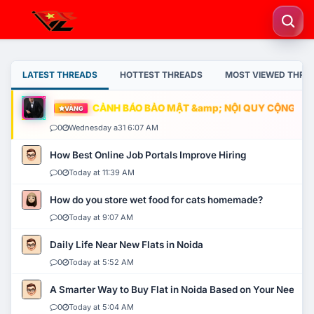
LATEST THREADS
HOTTEST THREADS
MOST VIEWED THRE
CẢNH BÁO BẢO MẬT &amp; NỘI QUY CỘNG ĐỒNG
VÀNG
0
Wednesday a31 6:07 AM
How Best Online Job Portals Improve Hiring
0
Today at 11:39 AM
How do you store wet food for cats homemade?
0
Today at 9:07 AM
Daily Life Near New Flats in Noida
0
Today at 5:52 AM
A Smarter Way to Buy Flat in Noida Based on Your Needs
0
Today at 5:04 AM